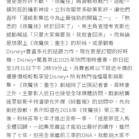
後更是好評不斷，「夜魔俠」再披戰袍戰鬥、搭配一
鏡到底的攝影神技，立刻收服眾多歐美影評，讓他們
直呼「漫威影集迄今為止最強勁的開篇之一」、「熟
悉的《夜魔俠》終於回來了」，男主角查理考克斯也
感動喊話「只要大家需要我，我就會回來」。而無論
是想跟上《夜魔俠：重生》的粉絲，或是觀看
Disney+豐富多元的話題力作，現在更是訂閱的好時
機，Disney+驚喜祭出2025年快閃限時優惠，即日起
至3月31日下午 2時59分止，消費者將以下殺近半價的
優惠價格輕鬆享受Disney+ 所有熱門強檔電影與影
集。《夜魔俠：重生》劇組除了出席記者會、首映會
之外，主要影人近日也接受全球媒體訪問，戲劇統籌
達里歐斯卡特潘便在外媒《綜藝報》的訪問中，先向
劇迷致歉，表示知道在2018年《夜魔俠》第三季之
後，粉絲苦等七年才推出全新一季，「這是原班人馬
全體回歸，一起集思廣益才能拍出最好的續作，雖然
等了七年，但完全承繼前三季的DNA，我敢說大家不