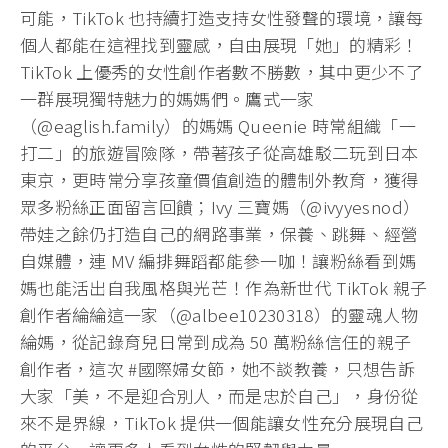
可能，TikTok 也持續打造支持女性發聲的環境，讓每
個人都能在這裡找到靈感，自由展現「她」的精彩！
TikTok 上優秀的女性創作者數不勝數，其中更少不了
一群展現獨特魅力的媽媽們。鷹式一家
（@eaglish.family）的媽媽 Queenie 時常組織「一
打二」的旅遊冒險隊，帶著孩子從高雄駁二玩到日本
東京，更時常分享孩童價值創造的體制外教育，獲得
眾多粉絲正面留言回饋；Ivy 三寶媽（@ivyyesnod）
帶娃之餘仍打造自己的網路事業，保養、跳舞、經營
自媒體，連 MV 編排舞蹈都能參一咖！讓粉絲看到媽
媽也能活出自我風格與光芒！作為新世代 TikTok 親子
創作者綸綸這一家（@albee10230318）的靈魂人物
綸媽，從記錄育兒日常到成為 50 萬粉絲信任的親子
創作者，這次 #國際婦女節，她不談教養，只想告訴
大家「美，不是迎合別人，而是忠於自己」，身份從
來不是界線，TikTok 提供一個能讓女性充分展現自己