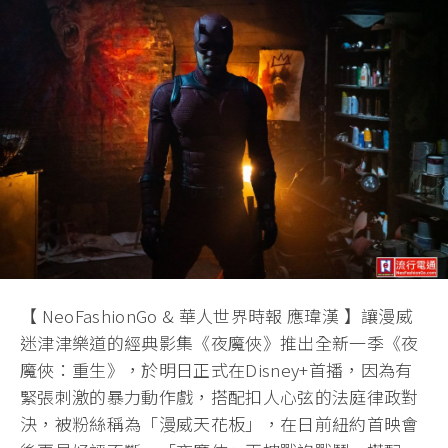
【 NeoFashionGo & 華人世界時報 應瑋漢 】讓漫威
迷津津樂道的經典影集《夜魔俠》推出全新一季《夜
魔俠：重生》，於明日正式在Disney+首播，因為有
緊張刺激的暴力動作戲，搭配扣人心弦的法庭律政對
決，被粉絲稱為「漫威天花板」，在日前紐約首映會