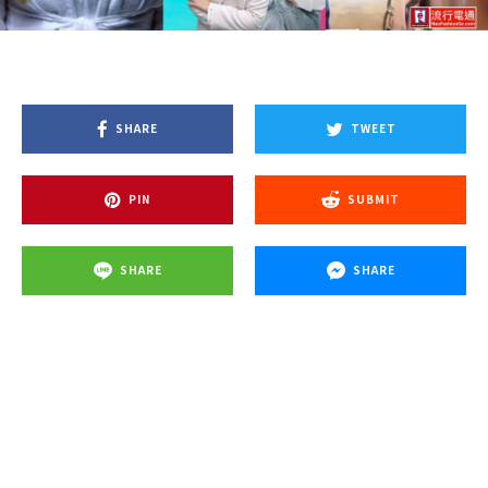
SHARE
TWEET
PIN
SUBMIT
SHARE
SHARE