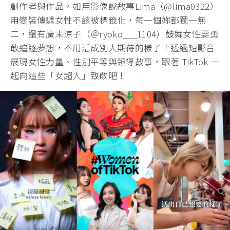
創作者與作品，如用影像說故事️Lima（@lima0322）
用變裝傳遞女性不該被標籤化，每一個妳都獨一無
二，還有廣末涼子（＠ryoko___1104）鼓舞女性要勇
敢追逐夢想，不用活成別人期待的樣子！透過短影音
展現女性力量、性別平等與領導故事，跟著 TikTok 一
起向這些「女超人」致敬吧！