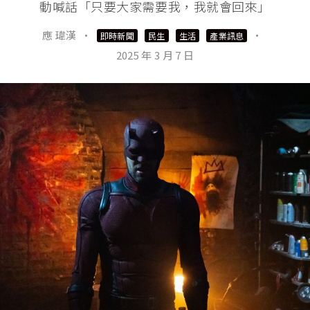
動喊話「只要大家需要我，我就會回來」
應 瑋漢
·
·
即時新聞
民生
生活
產業訊息
2025 年 3 月 7 日