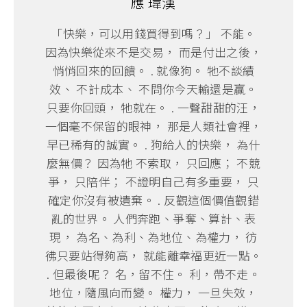
應 瑋漢
「快樂，可以用錢買得到嗎？」 不能。
因為快樂從來不是交易， 而是付出之後，
悄悄回來的回饋。 . 就像狗。 牠不談績
效、 不計成本、 不問你今天輸還是贏。
只要你回頭， 牠就在。 . 一聲甜甜的汪，
一個毫不保留的眼神， 那是人類社會裡，
早已稀有的誠實。 . 狗給人的快樂， 為什
麼無價？ 因為牠 不索取， 只回應； 不競
爭， 只陪伴； 不證明自己有多重要， 只
確定你沒有被遺棄。 . 反觀這個價值觀錯
亂的世界。 人們奔跑、爭奪、算計、表
現， 為名、為利、為地位、為權力， 彷
彿只要站得夠高， 就能離幸福更近一點。
. 但最後呢？ 名，留不住。 利，帶不走。
地位，隨風向而變。 權力， 一旦失效，