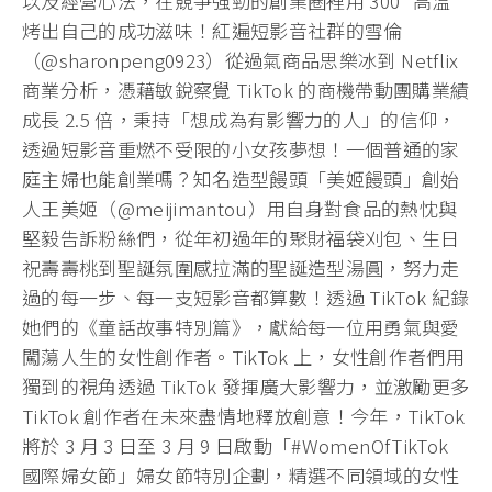
以及經營心法，在競爭強勁的創業圈裡用 300° 高溫
烤出自己的成功滋味！紅遍短影音社群的雪倫
（@sharonpeng0923）從過氣商品思樂冰到 Netflix
商業分析，憑藉敏銳察覺 TikTok 的商機帶動團購業績
成長 2.5 倍，秉持「想成為有影響力的人」的信仰，
透過短影音重燃不受限的小女孩夢想！一個普通的家
庭主婦也能創業嗎？知名造型饅頭「美姬饅頭」創始
人王美姬（@meijimantou）用自身對食品的熱忱與
堅毅告訴粉絲們，從年初過年的聚財福袋刈包、生日
祝壽壽桃到聖誕氛圍感拉滿的聖誕造型湯圓，努力走
過的每一步、每一支短影音都算數！透過 TikTok 紀錄
她們的《童話故事特別篇》，獻給每一位用勇氣與愛
闖蕩人生的女性創作者。TikTok 上，女性創作者們用
獨到的視角透過 TikTok 發揮廣大影響力，並激勵更多
TikTok 創作者在未來盡情地釋放創意！今年，TikTok
將於 3 月 3 日至 3 月 9 日啟動「#WomenOfTikTok
國際婦女節」婦女節特別企劃，精選不同領域的女性