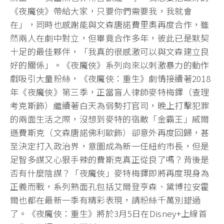
《夜魔俠》帶給大家，只要你們需要我，我就會
在」，同時也感謝能與文森唐諾費里奧再度合作，雖
然兩人在劇中對立，但畢竟合作多年，彼此已是默契
十足的最佳夥伴，「我真的很感激可以與文森建立良
好的關係」。《夜魔俠》系列向來以刺激暴力的動作
戲吸引大量粉絲，《夜魔俠：重生》劇情接續著2018
年《夜魔俠》第三季，正當盲人律師麥特梅鐸（查理
考克斯飾）繼續著白天為弱勢打官司，晚上打擊犯罪
的兩面生活之際，沒想到麥特的宿敵「金霸王」威爾
遜費斯克（文森唐諾佛利歐飾）卻意外再度回歸，甚
至決定打入政治界，意圖成為新一任紐約市長，但是
足智多謀又心狠手辣的費斯克真正從良了嗎？背後是
否有什麼陰謀？「夜魔俠」麥特梅鐸即將再度現身為
正義而戰，系列熟面孔包括艾爾登亨森、黛博拉安霍
爾也都在最新一季有精彩表現，請粉絲千萬別錯過
了。《夜魔俠：重生》將於3月5日在Disney+上線首