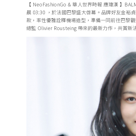
【 NeoFashionGo & 華人世界時報 應瑋漢 】B
晨 03:30 ，於法國巴黎盛大啓幕。品牌好友金裕貞也以
款，率性優雅詮釋機場造型，準備一同前往巴黎觀秀！敬
總監 Olivier Rousteing 帶來的最新力作，