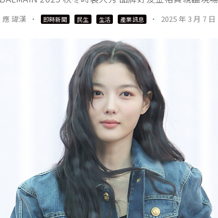
應 瑋漢
·
·
2025 年 3 月 7 日
即時新聞
民生
生活
產業訊息