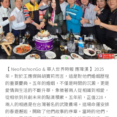
【 NeoFashionGo & 華人世界時報 應瑋漢 】2025
年，對於王應傑與胡寶莉而言，這是對他們婚姻歷程
的重要慶典。五年的婚姻，不僅是時間的沉澱，更是
愛情與生活的不斷升華，象徵著兩人從相識到相愛，
從相依到共創未來的點滴積累。五年前，正值228，
兩人的相遇是在台灣著名的武陵農場。這場命運安排
的春遊邂逅，開啟了他們故事的序章。當時的他們，