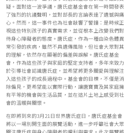
疑。面對這一波爭議，唐氏症基金會在第一時間發表
了強烈的抗議聲明，並對部長的言論表達了遺憾與痛
心。然而，這一事件也為社會敲響了警鐘：是時候正
視這些特別孩子的真實需求，並從根本上改變我們對
待身心障礙者的態度。唐氏症，作為一種由染色體異
常引發的疾病，雖然不具遺傳風險，但社會大眾對其
的理解，依然存在顯著的偏差與誤解。唐氏症基金
會，作為這些孩子與家庭的堅定支持者，多年來致力
於引導社會認識唐氏症，並希望將更多關愛與理解注
入這些孩子的成長過程中。基金會的目標，不僅是消
除偏見，更希望能以實際行動，讓唐寶寶及其家庭擁
有平等的機會與生活品質，並在這片土地上感受到社
會的溫暖與關懷。
在即將到來的3月21日世界唐氏症日，唐氏症基金會
將以一場別開生面的展覽活動，進一步呼籲社會大眾
關注唐氏症與身心障礙者的權利與需求。此次展覽將