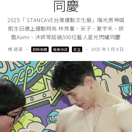
同慶
2025「 STANCAVE台灣運動文化展」陽光男神熠
凱生日遇上運動時尚 林育羣、采子、夏宇禾、妍
甄Kami、沐妍等超過300位藝人星光閃耀同慶
應 瑋漢
·
·
2025 年 3 月 9 日
即時新聞
娛樂快訊
民生