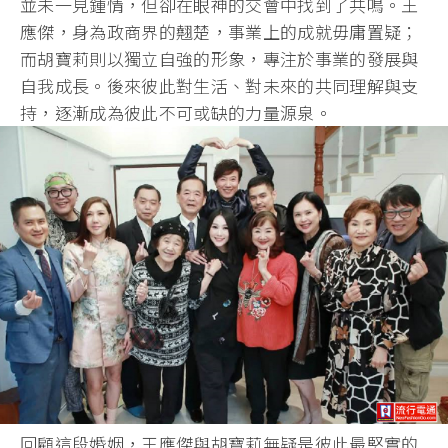
並未一見鍾情，但卻在眼神的交會中找到了共鳴。王
應傑，身為政商界的翹楚，事業上的成就毋庸置疑；
而胡寶莉則以獨立自強的形象，專注於事業的發展與
自我成長。後來彼此對生活、對未來的共同理解與支
持，逐漸成為彼此不可或缺的力量源泉。
回顧這段婚姻，王應傑與胡寶莉無疑是彼此最堅實的