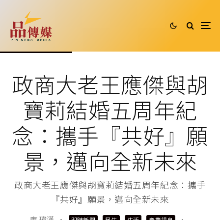
政商大老王應傑與胡
寶莉結婚五周年紀
念：攜手『共好』願
景，邁向全新未來
政商大老王應傑與胡寶莉結婚五周年紀念：攜手
『共好』願景，邁向全新未來
應 瑋漢
·
·
即時新聞
民生
生活
產業訊息