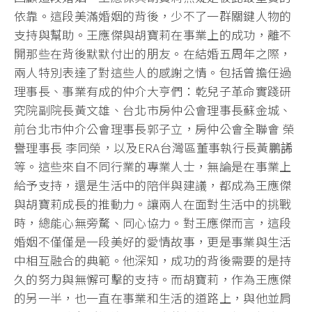
依靠。這段美滿婚姻的背後，少不了一群關鍵人物的
支持與幫助。王應傑與胡寶莉在事業上的成功，離不
開那些在背後默默付出的朋友。在結婚五周年之際，
兩人特別表達了對這些人的感謝之情。包括曾擔任過
理事長、事業有成的仲介大亨們：乾兒子革命實踐研
究院副院長黃文雄、台北市房仲公會理事長蘇金城、
前台北市仲介公會理事長郭子立，房仲公會全聯會 榮
譽理事長 李同榮，以及ERA台灣區董事執行長黃鵬䛥
等。這些來自不同行業的專業人士，無論是在事業上
給予支持，還是生活中的陪伴與建議，都成為王應傑
與胡寶莉成長的推動力。讓兩人在面對生活中的挑戰
時，總能心無旁騖、同心協力。對王應傑而言，這段
婚姻不僅僅是一段美好的愛情故事，更是事業與生活
中相互融合的典範。他深知，成功的背後需要的是持
久的努力與無懈可擊的支持。而胡寶莉，作為王應傑
的另一半，也一直在事業和生活的道路上，與他並肩