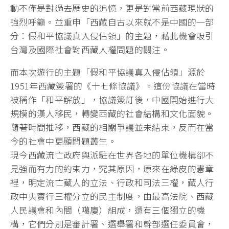
動不僅是對過去歷史的追憶，更是對當前西藏現狀的
強烈呼籲。並重申「西藏自古以來就不是中國的一部
分：假和平協議真入侵佔領」的主題，藉此機會吸引
台灣及國際社會對西藏人權問題的關注。
而本次遊行的主題「假和平協議真入侵佔領」源於
1951年西藏簽署的《十七條協議》。這份協議在當時
被稱作「和平解放」，協議簽訂後，中國開始進行大
規模的漢人移民，轉變西藏的社會結構和文化面貌。
隨著時間推移，西藏的相關爭議並未結束，反而在當
今的社會中更顯問題叢生。
現今西藏流亡政府與派駐在世界各地的單位機構卻不
見強而有力的約束力，究其原因，原來在綠皮的憲章
裡，明定流亡藏人的立法、行政和司法三權，藏人行
政中央實行三權分立的民主制度，由最高法院、西藏
人民議會和內閣（噶廈）組成，還有三個獨立的機
構，它們分別是審計署、選舉署和幹部選任委員會，