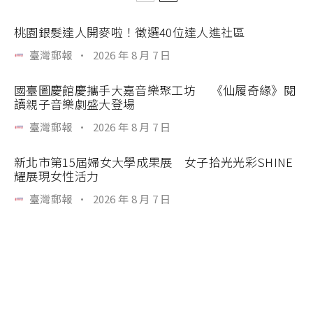
桃園銀髮達人開麥啦！徵選40位達人進社區
臺灣郵報
·
2026 年 8 月 7 日
國臺圖慶館慶攜手大嘉音樂聚工坊 《仙履奇緣》閱
讀親子音樂劇盛大登場
臺灣郵報
·
2026 年 8 月 7 日
新北市第15屆婦女大學成果展 女子拾光光彩SHINE
耀展現女性活力
臺灣郵報
·
2026 年 8 月 7 日