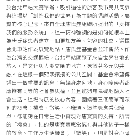
於台北車站大廳舉辦，吸引過往的旅客及市民共同參
與這場以「創造我們的世界」為主題的倡議活動。展
覽的核心理念，來自全球唐氏症組織所提出的「支持
我們的服務系統」，這一精神強調的是如何從根本上
為唐氏症患者建立一個更加友善、包容的社會。選擇
台北車站作為展覽地點，唐氏症基金會並非偶然。作
為台灣的交通樞紐，台北車站匯聚了來自世界各地的
旅人，是文化與人潮交匯的地方，象徵著多元與共
融。在這樣一個熙熙攘攘的公共空間，基金會希望傳
遞出一個重要的訊息：無論身處何地，身心障礙者都
應擁有同等的社會參與權，並且能夠無障礙地融入社
會生活。這場特展的核心內容，圍繞著三個簡單而深
刻的概念：機會、微笑、不麻煩。這些概念看似簡
單，卻能夠在日常生活中實現對唐寶寶的支持。所謂
的「機會」，指的是唐寶寶應當擁有與其他孩子一樣
的教育、工作及生活機會；「微笑」，則是對身心障