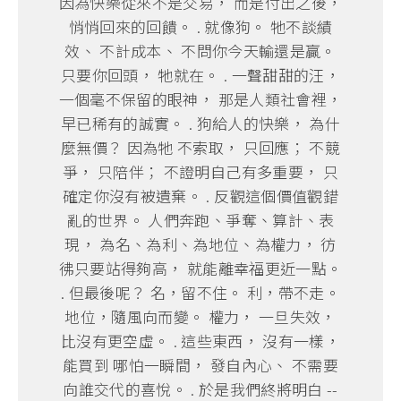
因為快樂從來不是交易， 而是付出之後，
悄悄回來的回饋。 . 就像狗。 牠不談績
效、 不計成本、 不問你今天輸還是贏。
只要你回頭， 牠就在。 . 一聲甜甜的汪，
一個毫不保留的眼神， 那是人類社會裡，
早已稀有的誠實。 . 狗給人的快樂， 為什
麼無價？ 因為牠 不索取， 只回應； 不競
爭， 只陪伴； 不證明自己有多重要， 只
確定你沒有被遺棄。 . 反觀這個價值觀錯
亂的世界。 人們奔跑、爭奪、算計、表
現， 為名、為利、為地位、為權力， 彷
彿只要站得夠高， 就能離幸福更近一點。
. 但最後呢？ 名，留不住。 利，帶不走。
地位，隨風向而變。 權力， 一旦失效，
比沒有更空虛。 . 這些東西， 沒有一樣，
能買到 哪怕一瞬間， 發自內心、 不需要
向誰交代的喜悅。 . 於是我們終將明白 --