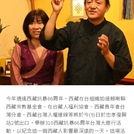
今年適逢西藏抗暴66周年，西藏在台組織如達賴喇嘛
西藏宗教基金會、在台藏人福利協會、西藏青年會台
灣分會、西藏台灣人權連線等將於今(9)日於忠孝復興
站2號出口，舉辦310西藏抗暴66周年台灣大遊行活
動，以紀念這一個西藏人影響最深遠的一天。這場活