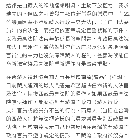
這都是由藏人的領袖達賴喇嘛，主動下放權力，要求
建立的。但因之前曾發生45位新當選的議員中，有22
位議員因為不承認藏人行政中央大法官（主任司法委
員）的合法性，而拒絕依憲章規定宣誓就職的事件，
以及最高法院法官年齡延長修憲問題，導致最高法院
無法正常運作，當然就對流亡政府以及派駐各地相關
官員無約束力也沒法保障藏人的權利，甚麼時候能任
命新法官讓最高法院重新運作將是觀察重點。
在台藏人福利協會前理事長旦增南達(曾品仁)強調，
目前藏人遇到的最大問題是希望趕快任命新的大法官
及法官，恢復西藏最高法院的運作。如果西藏最高法
院無法運作，那麼碰到西藏流亡政府（藏人行政中
央）官員或議員有不當的行為，西藏人（包括在台灣
的西藏人）將無法把這樣的官員或議員告到西藏最高
法院。旦增南達表示自己也曾反映在台灣的西藏流亡
政府官員不遵守規定的情形，西藏流亡政府卻沒有回