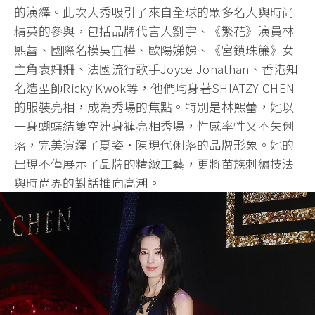
的演繹。此次大秀吸引了來自全球的眾多名人與時尚
精英的參與，包括品牌代言人劉宇、《繁花》演員林
熙蕾、國際名模吳宜樺、歐陽娣娣、《宮鎖珠簾》女
主角袁姍姍、法國流行歌手Joyce Jonathan、香港知
名造型師Ricky Kwok等，他們均身著SHIATZY CHEN
的服裝亮相，成為秀場的焦點。特別是林熙蕾，她以
一身蝴蝶結簍空連身褲亮相秀場，性感率性又不失俐
落，完美演繹了夏姿・陳現代俐落的品牌形象。她的
出現不僅展示了品牌的精緻工藝，更將苗族刺繡技法
與時尚界的對話推向高潮。