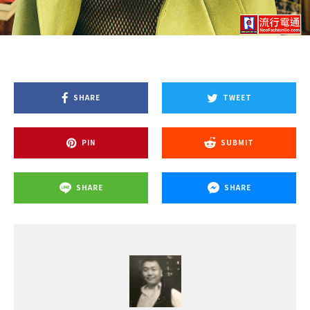
SHARE
TWEET
PIN
SUBMIT
SHARE
SHARE