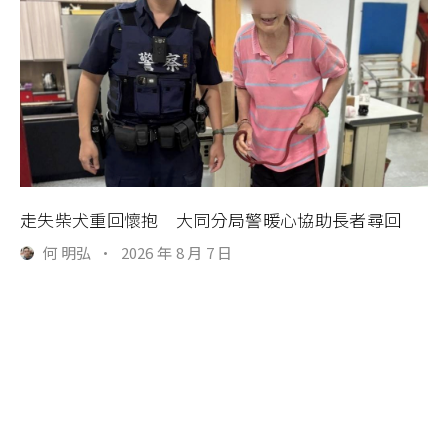
走失柴犬重回懷抱 大同分局警暖心協助長者尋回
何 明弘
·
2026 年 8 月 7 日