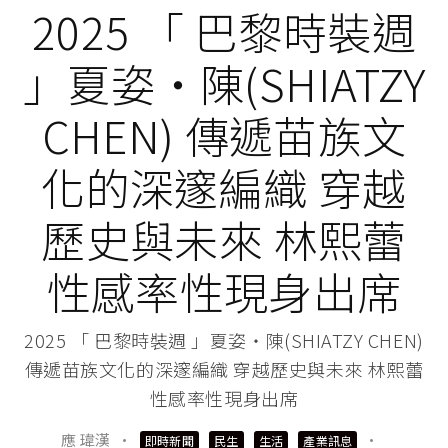
2025 「 巴黎時裝週
」夏姿・陳(SHIATZY
CHEN) 傳遞苗族文
化的深邃編織 穿越
歷史與未來 林熙蕾
性感率性現身出席
2025 「 巴黎時裝週 」夏姿・陳(SHIATZY CHEN)
傳遞苗族文化的深邃編織 穿越歷史與未來 林熙蕾
性感率性現身出席
應 瑋漢
·
·
即時新聞
民生
生活
產業訊息