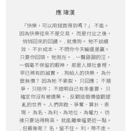
應 瑋漢
「快樂，可以用錢買得到嗎？」 不能。
因為快樂從來不是交易， 而是付出之後，
悄悄回來的回饋。 . 就像狗。 牠不談績
效、 不計成本、 不問你今天輸還是贏。
只要你回頭， 牠就在。 . 一聲甜甜的汪，
一個毫不保留的眼神， 那是人類社會裡，
早已稀有的誠實。 . 狗給人的快樂， 為什
麼無價？ 因為牠 不索取， 只回應； 不競
爭， 只陪伴； 不證明自己有多重要， 只
確定你沒有被遺棄。 . 反觀這個價值觀錯
亂的世界。 人們奔跑、爭奪、算計、表
現， 為名、為利、為地位、為權力， 彷
彿只要站得夠高， 就能離幸福更近一點。
. 但最後呢？ 名，留不住。 利，帶不走。