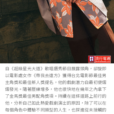
自《超級星光大道》歌唱選秀節目展露頭角，卻旋即
以電影處女作《帶我去遠方》獲得台北電影節最佳男
主角獎和最佳新人獎提名，他的戲劇潛力自最初便熠
熠發光。隨著歷練增多，他也很快地在幾年之內拿下
了金馬獎最佳男配角獎項。持續在這條道路上前行的
他，分析自己如此熱愛戲劇演出的原因，除了可以在
每個角色中體驗不同類型的人生，也探進從未接觸的