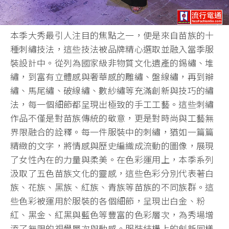
本季大秀最引人注目的焦點之一，便是來自苗族的十
種刺繡技法，這些技法被品牌精心選取並融入當季服
裝設計中。從列為國家級非物質文化遺產的錫繡、堆
繡，到富有立體感與奢華感的雕繡、盤線繡，再到辮
繡、馬尾繡、破線繡、數紗繡等充滿創新與技巧的繡
法，每一個細節都呈現出極致的手工工藝。這些刺繡
作品不僅是對苗族傳統的敬意，更是對時尚與工藝無
界限融合的詮釋。每一件服裝中的刺繡，猶如一篇篇
精緻的文字，將情感與歷史編織成流動的圖像，展現
了女性內在的力量與柔美。在色彩運用上，本季系列
汲取了五色苗族文化的靈感，這些色彩分別代表著白
族、花族、黑族、紅族、青族等苗族的不同族群。這
些色彩被運用於服裝的各個細節，呈現出白金、粉
紅、黑金、紅黑與藍色等豐富的色彩層次，為秀場增
添了無限的視覺層次與動感。服裝結構上的創新同樣