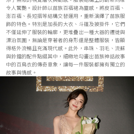
令人驚艷。設計師以苗族百褶裙為靈感，將皮百褶、
澎百褶、長短摺等結構交替運用，重新演繹了苗族服
飾的特色。特別是加長的大衣、斗篷及披掛件，它們
不僅延伸了服裝的輪廓，更堆疊出一種大器的遷徙與
漂泊氛圍，無論是穿著者的身形還是整體服裝，皆顯
得格外流暢且充滿現代感。此外，串珠、羽毛、流蘇
與鈴鐺的配件點綴其中，細緻地勾畫出苗族神話故事
中的百鳥衣的傳奇意象，讓每一件服裝都擁有獨立的
故事與情感。