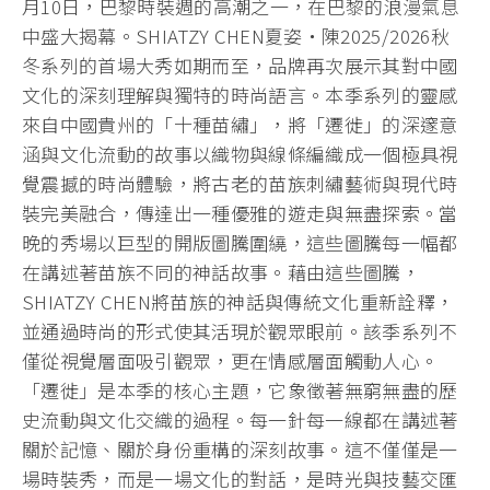
月10日，巴黎時裝週的高潮之一，在巴黎的浪漫氣息
中盛大揭幕。SHIATZY CHEN夏姿・陳2025/2026秋
冬系列的首場大秀如期而至，品牌再次展示其對中國
文化的深刻理解與獨特的時尚語言。本季系列的靈感
來自中國貴州的「十種苗繡」，將「遷徙」的深邃意
涵與文化流動的故事以織物與線條編織成一個極具視
覺震撼的時尚體驗，將古老的苗族刺繡藝術與現代時
裝完美融合，傳達出一種優雅的遊走與無盡探索。當
晚的秀場以巨型的開版圖騰圍繞，這些圖騰每一幅都
在講述著苗族不同的神話故事。藉由這些圖騰，
SHIATZY CHEN將苗族的神話與傳統文化重新詮釋，
並通過時尚的形式使其活現於觀眾眼前。該季系列不
僅從視覺層面吸引觀眾，更在情感層面觸動人心。
「遷徙」是本季的核心主題，它象徵著無窮無盡的歷
史流動與文化交織的過程。每一針每一線都在講述著
關於記憶、關於身份重構的深刻故事。這不僅僅是一
場時裝秀，而是一場文化的對話，是時光與技藝交匯