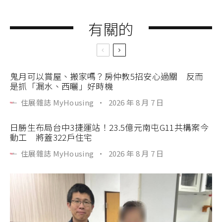
有關的
鬼月可以賞屋、搬家嗎？房仲教5招安心過關 反而
是抓「漏水、西曬」好時機
住展雜誌 MyHousing
·
2026 年 8 月 7 日
日勝生布局台中3捷運站！23.5億元南屯G11共構案今
動工 將蓋322戶住宅
住展雜誌 MyHousing
·
2026 年 8 月 7 日