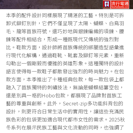
本季的配件設計同樣展現了精湛的工藝。特別是可拆
卸式鉚釘別針，它們不僅呈現了太陽、蝴蝶、白鳥羽
毛、龍等苗族符號，還巧妙地與銀鍊編織的項鍊、腰
鍊等配件相結合，形成一種既現代又傳統的強烈對
比。鞋款方面，設計師將苗族傳統的綁腿造型語彙進
行現代化解構，通過鞋靴、靴套及鉚釘等元素，重新
勾勒出一個剛毅而優雅的英雄形象。這種獨特的設計
語言使得每一款鞋子都散發出強烈的時尚魅力。在包
款方面，本季推出了十種經典包款，每一款包袋上都
融入了苗族獨特的刺繡技法，無論是蝴蝶結簍空包，
還是別具一格的Hobo包款，都展現了品牌對苗族工
藝的尊重與創新。此外，Secret-zip多功能斜背包的
設計，則更符合日常生活中的實用性，讓這些充滿民
族色彩的包袋更加適合現代都市女性的需求。2025秋
冬系列在展示民族工藝與文化流動的同時，也強調了