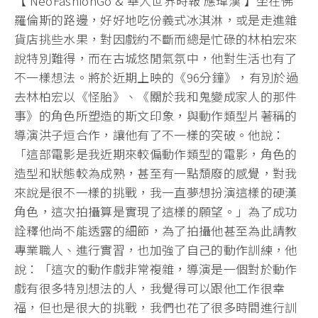
【 NeoFashionGo & 華人世界時報 應瑋漢 】坐在佛
羅倫斯的路邊，好好地吃份義式冰淇淋，或是走進雜
貨店挑些水果，對因戲約不斷而總是忙碌的林柏宏來
說特別難得，而在古城悠閒氣氛中，他對生活也有了
不一樣想法。將於近期上映的《96分鐘》，有別於過
去林柏宏以《怪胎》、《關於我和鬼變成家人的那件
事》的角色所塑造的斯文印象，與動作類型片著稱的
導演洪子烜合作，讓他有了不一樣的突破。他說：
「這部電影是我近期來較偏動作類型的電影，角色的
造型和狀態較為成熟，甚至有一點頹廢的感覺，對我
來說是很不一樣的挑戰，我一直夢想扮演這樣的硬漢
角色，這次拍攝算是實現了這樣的願望。」為了成功
詮釋他尚不能透露的細節，為了拍攝他甚至為此請教
專業職人、進行實習，也加強了自己的動作訓練，他
說：「這次的動作戲非常複雜，導演是一個對於動作
戲有很多特別想法的人，我覺得可以跟他工作很幸
福，但也是很大的挑戰，我們也花了很多時間進行訓