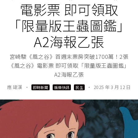
電影票 即可領取
「限量版王蟲圖鑑」
A2海報乙張
宮崎駿《風之谷》首週末票房突破1700萬！2張
《風之谷》電影票 即可領取「限量版王蟲圖鑑」
A2海報乙張
應 瑋漢
·
·
2025 年 3 月 12 日
即時新聞
娛樂快訊
民生