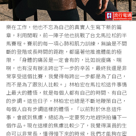
樂在工作，他也不忘為自己的真實人生寫下新的篇
章，利用閒暇，前一陣子他也挑戰了台北馬拉松的半
馬賽程。賽前的每一項心肺和肌力訓練，無論是不間
斷的登階或長時間的路跑，都逼著他推進體能的極
限，「身體的痛苦是一定會有的，比如說痠痛、喘
啊，也有沒有辦法跨出下一步的辛苦，最終我還是非
常享受這個比賽，我覺得每跨出一步都是為了自己，
而不是為了跟別人比較。」林柏宏在馬拉松這件事情
上最大的體悟，就是每個人都有自己的時間、有自己
的步調。這些日子，林柏宏也總是不斷地鞭策自己，
每個人自有步調這樣的體悟，「以前對於休息這件
事，會感到焦慮，總認為一定要努力地趕快拍攝下一
個作品。現在這樣的焦慮比較少了，我覺得演員的生
命可以非常長，懂得慢下來的時候，我們才能夠在密