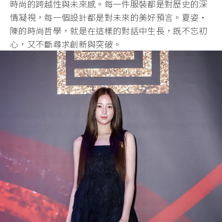
時尚的跨越性與未來感。每一件服裝都是對歷史的深
情凝視，每一個設計都是對未來的美好預言。夏姿・
陳的時尚哲學，就是在這樣的對話中生長，既不忘初
心，又不斷尋求創新與突破。