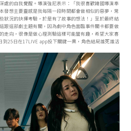
深處的自我覺醒。導演強尼表示：「我很喜歡韓國導演奉
本發想主要靈感是我每隔一段時間都會做相似的惡夢，常
些狀況的抉擇考驗，於是有了故事的想法！」至於最終結
這跟這部劇主題有關，因為劇中角色面臨事件關卡都要做
的走向，很像是做心理測驗這樣可能蠻有趣，希望大家喜
25日在17LIVE app投下關鍵一票，角色結局誰死誰活