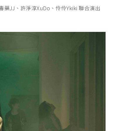
藥JJ、許淨淳XuDo、伶伶Ykiki 聯合演出