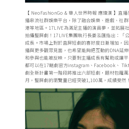
【 NeoFashionGo & 華人世界時報 應瑋漢
播串流社群娛樂平台，除了融合娛樂、遊戲、社群
港等地區。17LIVE為滿足主播的演員夢，並拓展
拍攝豎屏劇！17LIVE集團執行長姜泓匯指出：
成長。市場上對於直屏短劇的喜好度日漸增加，因
播與更多觀眾見面，也希望能夠把互動的DNA延
和參與也能被反映，只要對主播成長有幫助或讓平
都可以在17瞇劇官方instagram、Facebook、 T
劇全新計畫第一階段將推出六部短劇，題材包羅萬
月，豎屏劇的瀏覽量已經突破1,100萬，成績斐然