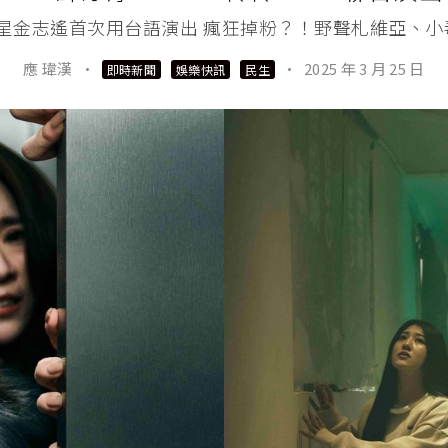
》 男星金志遙首次用台語演出 瘋狂掉粉？！野聲札維亞、小毒
應 瑋漢
·
·
2025 年 3 月 25 日
即時新聞
娛樂快訊
民生