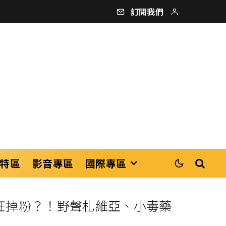
訂閱我們
特區
影音專區
國際專區
 瘋狂掉粉？！野聲札維亞、小毒藥