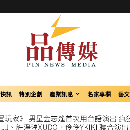
樂快訊
特別企劃
產業訊息
名家專欄
藝文
AYER重置玩家》 男星金志遙首次用台語演出
JJ、許淨淳XUDO、伶伶YKIKI 聯合演出