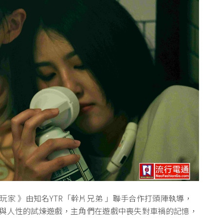
置玩家 》由知名YTR「幹片兄弟 」聯手合作打頭陣執導，
與人性的試煉遊戲，主角們在遊戲中喪失對車禍的記憶，