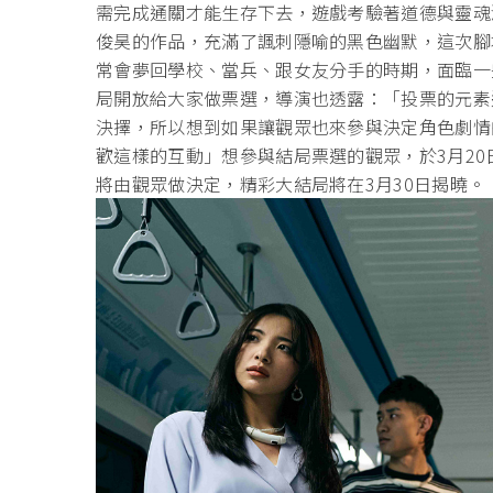
需完成通關才能生存下去，遊戲考驗著道德與靈魂
俊昊的作品，充滿了諷刺隱喻的黑色幽默，這次腳
常會夢回學校、當兵、跟女友分手的時期，面臨一
局開放給大家做票選，導演也透露：「投票的元素
決擇，所以想到如果讓觀眾也來參與決定角色劇情
歡這樣的互動」想參與結局票選的觀眾，於3月20日到
將由觀眾做決定，精彩大結局將在3月30日揭曉。