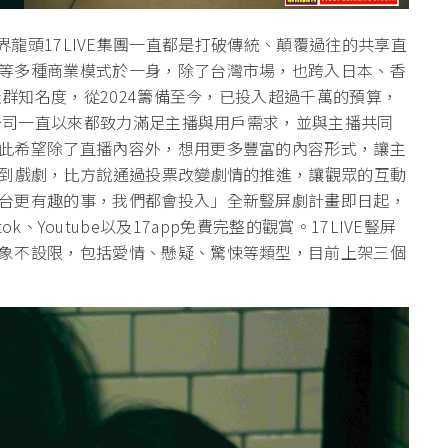
 】直播界龍頭17LIVE集團一直都是打破傳統、顛覆過往的共享直
等多種商業模式於一身，除了台灣市場，也跨入日本、香
社群知名度，從2024籌備至今，已投入超過千萬的預算，
「公司一直以來都致力滿足主播與用戶需求，並與主播共同
此希望除了直播內容外，想用更多豐富的內容形式，讓主
伸到戲劇，比方說通過投票改變劇情的推進，讓觀眾的互動
台更有趣的事，我們都會投入」全新豎屏劇計畫即日起，
iktok、Youtube以及17app免費完整的觀賞。17LIVE豎屏
象不設限，包括愛情、懸疑、驚悚等類型，目前上架三個
！