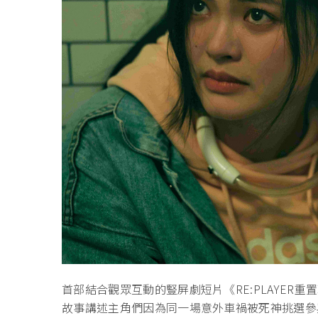
首部結合觀眾互動的豎屏劇短片《RE:PLAYER重
故事講述主角們因為同一場意外車禍被死神挑選參