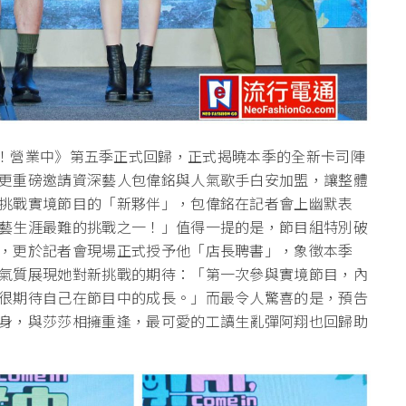
漢 】《嗨！營業中》第五季正式回歸，正式揭曉本季的全新卡司陣
更重磅邀請資深藝人包偉銘與人氣歌手白安加盟，讓整體
挑戰實境節目的「新夥伴」，包偉銘在記者會上幽默表
藝生涯最難的挑戰之一！」值得一提的是，節目組特別破
，更於記者會現場正式授予他「店長聘書」，象徵本季
氣質展現她對新挑戰的期待：「第一次參與實境節目，內
很期待自己在節目中的成長。」而最令人驚喜的是，預告
身，與莎莎相擁重逢，最可愛的工讀生亂彈阿翔也回歸助