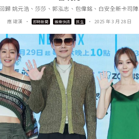
回歸 姚元浩、莎莎、郭泓志、包偉銘、白安全新卡司陣
應 瑋漢
·
·
2025 年 3 月 28 日
即時新聞
娛樂快訊
民生