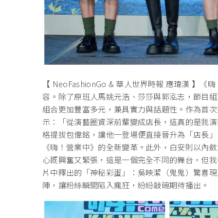
【 NeoFashionGo & 華人世界時報 應瑋
容。除了原班人馬姚元浩、莎莎與郭泓志，節目組
組合更加豐富多元，兼具實力與話題性。作為首次
示：「從演藝圈資深前輩變成店長，這真的是我演
格提拔包偉銘，讓他一登場便直接晉升為「店長」
《嗨！營業中》的全新變革。此外，白安則以內斂
心既興奮又緊張，這是一個完全不同的舞台，但我
片中釋出的「神秘彩蛋」：吳映潔（鬼鬼）驚喜現
陣，讓粉絲瞬間陷入瘋狂，紛紛敲碗期待播出。