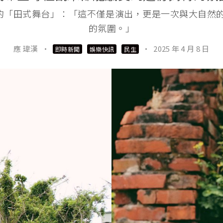
蛋的「田式舞台」：「這不僅是演出，更是一次與大自然
的氛圍。」
應 瑋漢
·
·
2025 年 4 月 8 日
即時新聞
娛樂快訊
民生