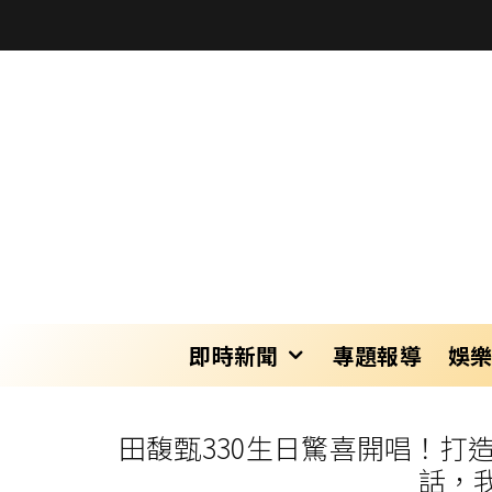
即時新聞
專題報導
娛
田馥甄330生日驚喜開唱！
話，