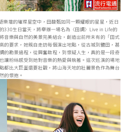
漢 】在華語樂壇的璀璨星空中，田馥甄如同一顆耀眼的星星，近日
生日當天，將舉辦一場名為〈田調〉Live in Life的
將音樂與自然的美景完美結合，創造出前所未有的「田式
高的要求，她親自走訪每個演出地點，從古城到鹽田，甚
調的勘景過程，從興奮啟程，到懷疑人生，真的是一段奇
也讓粉絲感受到她對音樂的熱愛與執著。這次巡演的場地
點都比大巨蛋還要壯觀，將山海天地的壯麗景色作為舞台
然的懷抱。