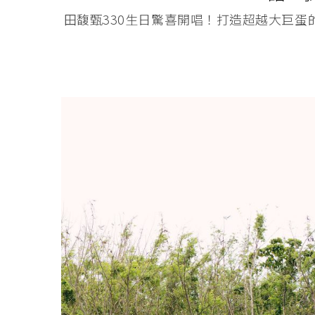
田馥甄330生日驚喜開唱！打造超越大巨