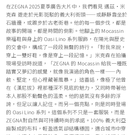
在ZEGNA 2025夏季廣告大片中，我們看見 邁茲·米
克森 遊走於光影斑駁的義大利街頭——或靜靜靠坐於
石牆邊，或踱步於古老街巷。他的每一個步伐，都是
故事的開端，都是時間的倒影。他腳上的 Mocassin
樂福鞋與身上的 Oasi Lino 系列服飾，在陽光與歷史
的交會中，構成了一段段無聲的詩行。「對我來說，
穿上一雙好鞋，像是穿上一段記憶。」米克森在拍攝
現場受訪時說道，「ZEGNA 的 Mocassin 給我一種既
踏實又夢幻的感覺，就像我演過的角色一樣——內
斂、堅定，但心裡藏著風暴。」這番話，像極了他曾
在《漢尼拔》裡那種深不見底的魅力，又同時帶著他
本人那股不動聲色的溫柔。他的語氣沒有多餘的浮
誇，但足以讓人記住。而另一個亮點，則是同時登場
的 Oasi Lino 系列。這個系列不只是一套服裝，而是
ZEGNA對自然與可持續時尚的承諾。100% 義大利亞
麻製成的布料，輕盈透氣卻結構穩固，適合城市中穿