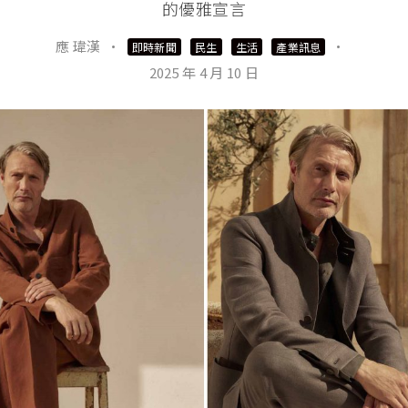
的優雅宣言
應 瑋漢
·
·
即時新聞
民生
生活
產業訊息
2025 年 4 月 10 日