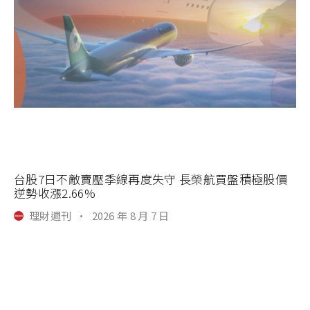
台股7日不敵賣壓季線再度失守 長榮航買盤積極股價
逆勢收漲2.66%
理財週刊
·
2026 年 8 月 7 日