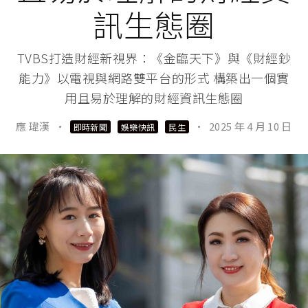
訊生態圈
TVBS打造財經新視界：《金臨天下》與《財經鈔
能力》以電視與網路雙平台的形式 構築出一個實
用且易於理解的財經資訊生態圈
應 瑋漢
·
·
2025 年 4 月 10 日
即時新聞
娛樂快訊
民生