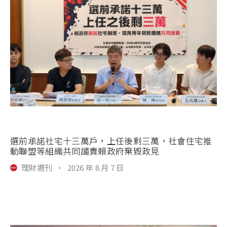
選前承諾社宅十三萬戶，上任後剩三萬，社會住宅推
動聯盟等組織共同譴責賴政府棄毀政見
理財週刊
·
2026 年 8 月 7 日