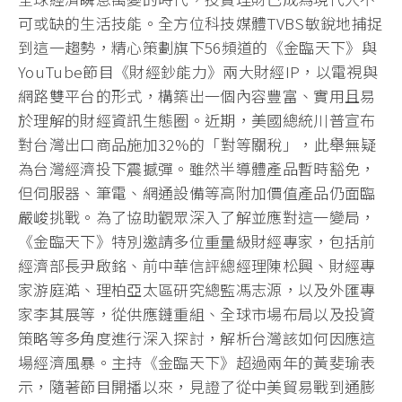
可或缺的生活技能。全方位科技媒體TVBS敏銳地捕捉
到這一趨勢，精心策劃旗下56頻道的《金臨天下》與
YouTube節目《財經鈔能力》兩大財經IP，以電視與
網路雙平台的形式，構築出一個內容豐富、實用且易
於理解的財經資訊生態圈。近期，美國總統川普宣布
對台灣出口商品施加32%的「對等關稅」，此舉無疑
為台灣經濟投下震撼彈。雖然半導體產品暫時豁免，
但伺服器、筆電、網通設備等高附加價值產品仍面臨
嚴峻挑戰。為了協助觀眾深入了解並應對這一變局，
《金臨天下》特別邀請多位重量級財經專家，包括前
經濟部長尹啟銘、前中華信評總經理陳松興、財經專
家游庭澔、理柏亞太區研究總監馮志源，以及外匯專
家李其展等，從供應鏈重組、全球市場布局以及投資
策略等多角度進行深入探討，解析台灣該如何因應這
場經濟風暴。主持《金臨天下》超過兩年的黃斐瑜表
示，隨著節目開播以來，見證了從中美貿易戰到通膨