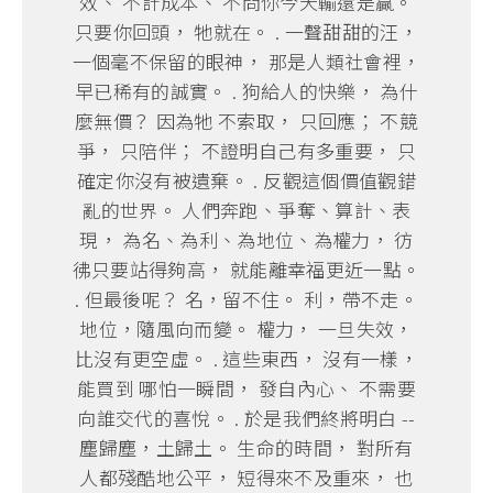
效、 不計成本、 不問你今天輸還是贏。
只要你回頭， 牠就在。 . 一聲甜甜的汪，
一個毫不保留的眼神， 那是人類社會裡，
早已稀有的誠實。 . 狗給人的快樂， 為什
麼無價？ 因為牠 不索取， 只回應； 不競
爭， 只陪伴； 不證明自己有多重要， 只
確定你沒有被遺棄。 . 反觀這個價值觀錯
亂的世界。 人們奔跑、爭奪、算計、表
現， 為名、為利、為地位、為權力， 彷
彿只要站得夠高， 就能離幸福更近一點。
. 但最後呢？ 名，留不住。 利，帶不走。
地位，隨風向而變。 權力， 一旦失效，
比沒有更空虛。 . 這些東西， 沒有一樣，
能買到 哪怕一瞬間， 發自內心、 不需要
向誰交代的喜悅。 . 於是我們終將明白 --
塵歸塵，土歸土。 生命的時間， 對所有
人都殘酷地公平， 短得來不及重來， 也