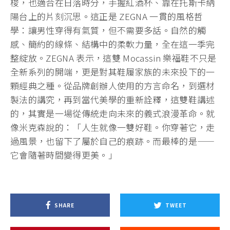
梭，也適合在日落時分，手握紅酒杯、靠在托斯卡納
陽台上的片刻沉思。這正是 ZEGNA 一貫的風格哲
學：讓男性穿得有氣質，但不需要多話。自然的觸
感、簡約的線條、結構中的柔軟力量，全在這一季完
整綻放。ZEGNA 表示，這雙 Mocassin 樂福鞋不只是
全新系列的開端，更是對其鞋履家族的未來投下的一
顆經典之種。從品牌創辦人使用的方言命名，到選材
製法的講究，再到當代美學的重新詮釋，這雙鞋講述
的，其實是一場從傳統走向未來的義式浪漫革命。就
像米克森說的：「人生就像一雙好鞋。你穿著它，走
過風景，也留下了屬於自己的痕跡。而最棒的是——
它會隨著時間變得更美。」
SHARE
TWEET