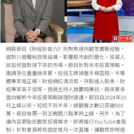
網路節目《財經鈔能力》則聚焦提供觀眾實戰經驗，
面對川普關稅政策延燒，影響股市劇烈變化，投資人
該如何面對接下來的市場，節目針對未來投資策略，
邀請多位重量級來賓，包括王牌操盤手楊雲翔、半導
體專家程正樺、財經網紅清流君、存股達人股魚、財
經專家高子旭等，透過主持人趙慶翔專訪，與來賓多
面向解析今年投資策略與理財建議。節目自2024年10
月上線以來，短短不到半年，總觀看次數已突破600
萬。節目每周一到五晚間八點準時上線，另外，為了
讓內容更貼近觀眾投資需求，即將推行YouTube會員
制，針對會員將有固定每月一次直播，讓觀眾即時提