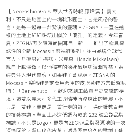
【 NeoFashionGo & 華人世界時報 應瑋漢 】義大
利，不只是地圖上的一塊靴形國土，它是風格的誓
言，是每一縫每一針背後的靈魂。ZEGNA，一直在這
樣的土地上細細耕耘出關於「優雅」的定義。今年春
夏，ZEGNA再次讓時尚圈耳目一新——推出了極具標
誌性的全新 Mocassin 樂福鞋系列，並由品牌全球代
言人、丹麥男神 邁茲·米克森（Mads Mikkelsen）
親自上腳演繹，以他獨有的深邃氣場與溫潤智慧，為
經典注入現代靈魂。如果鞋子會說話，ZEGNA 的
Mocassin 樂福鞋肯定會用濃重的皮埃蒙特方言低聲呢
喃：「Benvenuto」，歡迎來到工藝與歷史交織的夢
境。這雙以義大利多代工匠精神所淬煉出的鞋履，不
只是一雙鞋，更像是一首行走的詩，一場延續數百年
的技藝禮讚。鞋面上那道低調內斂的 232 號公路品牌
標誌，不只是Logo，更是向ZEGNA品牌發源地的一次
深情回望。選用珍稀皮革，透過歷史悠久的鞣製工藝