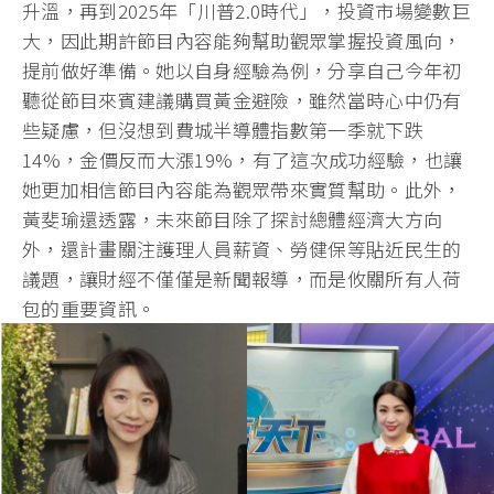
升溫，再到2025年「川普2.0時代」，投資市場變數巨
大，因此期許節目內容能夠幫助觀眾掌握投資風向，
提前做好準備。她以自身經驗為例，分享自己今年初
聽從節目來賓建議購買黃金避險，雖然當時心中仍有
些疑慮，但沒想到費城半導體指數第一季就下跌
14%，金價反而大漲19%，有了這次成功經驗，也讓
她更加相信節目內容能為觀眾帶來實質幫助。此外，
黃斐瑜還透露，未來節目除了探討總體經濟大方向
外，還計畫關注護理人員薪資、勞健保等貼近民生的
議題，讓財經不僅僅是新聞報導，而是攸關所有人荷
包的重要資訊。