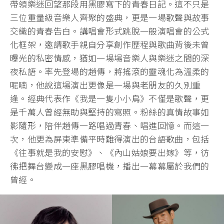
帶領樂迷回望那段用黑膠寫下的青春日記。這不只是
三位重量級音樂人齊聚的盛典，更是一場歌聲與故事
交織的青春告白。講唱會形式跳脫一般演唱會的公式
化框架，邀請歌手親自分享創作歷程與歌曲背後未曾
曝光的私密情感，猶如一場場音樂人與樂迷之間的深
夜私語。率先登場的趙傳，將搖滾的靈魂化為溫柔的
呢喃，他說這場演出更像是一場與老朋友的久別重
逢。經典代表作《我是一隻小小鳥》不僅是歌聲，更
是千萬人曾經無助與堅持的寫照。粉絲的真情故事如
影隨形，陪伴趙傳一路唱過青春、唱進回憶。而這一
次，他更為屏東準備平時難得演出的台語歌曲，包括
《往事就是我的安慰》、《內山姑娘要出嫁》等，彷
彿把舞台變成一座黑膠唱機，播出一幕幕屬於我們的
曾經。