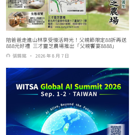
陪爸爸走進山林享受慢活時光！父親節限定88折再送
888元好禮 三才靈芝農場推出「父親饗宴8888」
張錫銘
·
2026 年 8 月 7 日