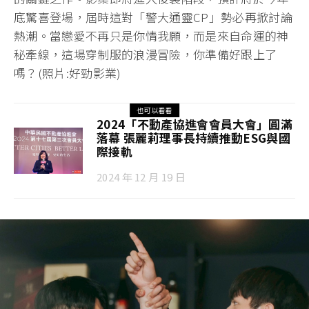
底驚喜登場，屆時這對「警大通靈CP」勢必再掀討論
熱潮。當戀愛不再只是你情我願，而是來自命運的神
秘牽線，這場穿制服的浪漫冒險，你準備好跟上了
嗎？(照片:好勁影業)
也可以看看
2024「不動產協進會會員大會」圓滿
落幕 張麗莉理事長持續推動ESG與國
際接軌
2024 年 12 月 19 日