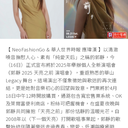
【 NeoFashionGo & 華人世界時報 應瑋漢 】以清澈
嗓音撫慰人心、素有「純愛天后」之稱的郭靜，今
（16日）正式宣布將於2025年舉辦個人全新演唱會
《郭靜 2025 天亮之前 演唱會》，重返熟悉的華山
Legacy 舞台。這場演出不僅象徵她與歌迷的再次連
結，更是她對音樂初心的回望與致意。門票將於4月
18日中午12時開放購買，通路包含寬宏售票系統、OK
及萊爾富便利商店，粉絲可把握機會，在盛夏夜晚與
郭靜共同擁抱「天亮之前」那份恬靜的溫暖光芒。自
2008年以〈下一個天亮〉打開歌唱事業起，郭靜的歌
聲始終伴隨著樂迷走過青春、戀愛、低潮與療癒時