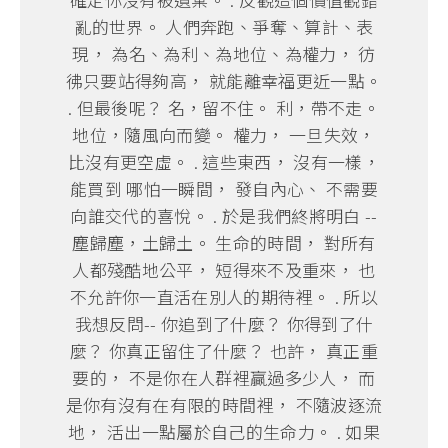
亂的世界。 人們奔跑、爭奪、算計、表
現， 為名、為利、為地位、為權力， 彷
彿只要站得夠高， 就能離幸福更近一點。
. 但最後呢？ 名，留不住。 利，帶不走。
地位，隨風向而變。 權力， 一旦失效，
比沒有更空虛。 . 這些東西， 沒有一樣，
能買到 哪怕一瞬間， 發自內心、 不需要
向誰交代的喜悅。 . 於是我們終將明白 --
塵歸塵，土歸土。 生命的時間， 對所有
人都殘酷地公平， 短得來不及重來， 也
不允許你一直活在別人的期待裡。 . 所以
我想反問-- 你追到了什麼？ 你得到了什
麼？ 你真正留住了什麼？ 也許， 真正重
要的， 不是你在人群裡贏過多少人， 而
是你有沒有在有限的時間裡， 不隨波逐流
地， 活出一點屬於自己的生命力。 . 如果