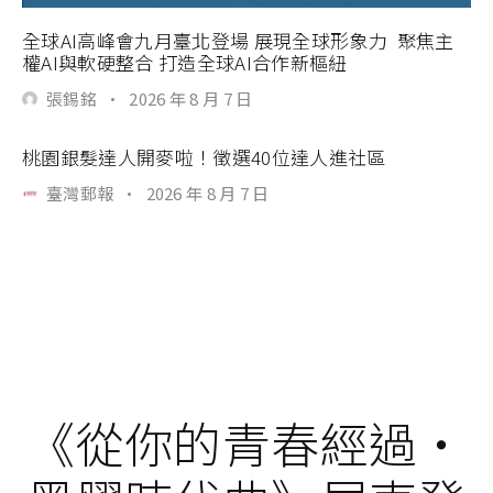
全球AI高峰會九月臺北登場 展現全球形象力 聚焦主
權AI與軟硬整合 打造全球AI合作新樞紐
張錫銘
·
2026 年 8 月 7 日
桃園銀髮達人開麥啦！徵選40位達人進社區
臺灣郵報
·
2026 年 8 月 7 日
《從你的青春經過・