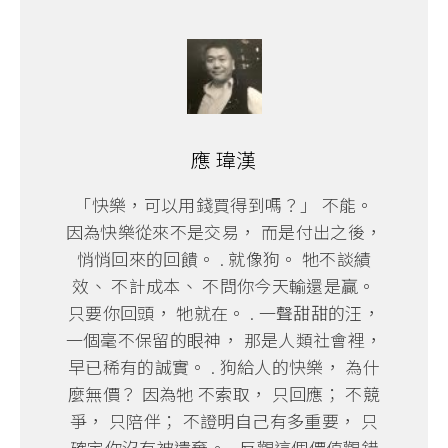
應 瑋漢
「快樂，可以用錢買得到嗎？」 不能。
因為快樂從來不是交易， 而是付出之後，
悄悄回來的回饋。 . 就像狗。 牠不談績
效、 不計成本、 不問你今天輸還是贏。
只要你回頭， 牠就在。 . 一聲甜甜的汪，
一個毫不保留的眼神， 那是人類社會裡，
早已稀有的誠實。 . 狗給人的快樂， 為什
麼無價？ 因為牠 不索取， 只回應； 不競
爭， 只陪伴； 不證明自己有多重要， 只
確定你沒有被遺棄。 . 反觀這個價值觀錯