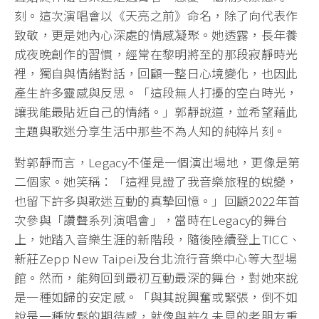
刻。這次演唱會以《天亮之前》命名，除了向代表作
致敬，更是她內心深處的情感凝聚。她透露，長年養
成夜晚創作的習慣，經常在黎明將至的那段寂靜時光
裡，獨自與情緒對話，回顧一整日心境變化，也因此
產生許多靈感與反思。「這段無人打擾的空白時光，
讓我能最貼近自己的情緒。」郭靜說道，並希望藉此
主題與歌迷分享生活中那些不為人知的純粹片刻。
對郭靜而言，Legacy不僅是一個演出場地，更像是第
二個家。她笑稱：「這裡見證了我音樂旅程的蛻變，
也留下許多與歌迷互動的真摯回憶。」回顧2022年首
次參與「讚聲系列演唱會」，當時在Legacy的舞台
上，她踏入音樂生涯的新階段，隨後陸續登上TICC、
新莊Zepp New Taipei及台北流行音樂中心等大型場
館。然而，能夠回到最初互動最深的舞台，對她來說
是一種如歸的安定感。「與其說興奮或緊張，倒不如
說是一種放鬆的期待感，就像與許久未見的老朋友重