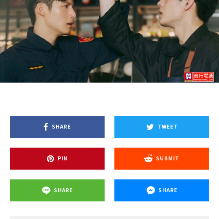
SHARE
TWEET
PIN
SUBMIT
SHARE
SHARE