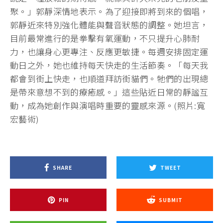
聚。」郭靜深情地表示。為了迎接即將到來的個唱，
郭靜近來特別強化體能與聲音狀態的調整。她坦言，
目前最常進行的是拳擊有氧運動，不只提升心肺耐
力，也讓身心更專注、反應更敏捷。每週安排固定運
動日之外，她也維持每天快走的生活節奏。「每天我
都會到街上快走，也順道拜訪街貓們。牠們的出現總
是帶來意想不到的療癒感。」這些貼近日常的靜謐互
動，成為她創作與演唱時重要的靈感來源。(照片:寬
宏藝術)
SHARE
TWEET
PIN
SUBMIT