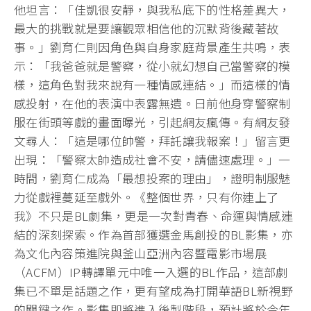
他坦言：「佳凱很安靜，與我私底下的性格差異大，
最大的挑戰就是要讓觀眾相信他的沉默背後藏著故
事。」劉育仁則因角色與自身家庭背景產生共鳴，表
示：「我爸爸就是警察，從小就幻想自己當警察的模
樣，這角色對我來說有一種情感連結。」而這樣的情
感投射，在他的表演中表露無遺。日前他身穿警察制
服在街頭等戲的畫面曝光，引起網友瘋傳。有網友發
文尋人：「這是哪位帥警，拜託讓我報案！」留言更
出現：「警察太帥造成社會不安，請儘速處理。」一
時間，劉育仁成為「最想投案的理由」，證明制服魅
力從戲裡蔓延至戲外。《整個世界，只有你連上了
我》不只是BL劇集，更是一次對青春、命運與情感連
結的深刻探索。作為首部獲選金馬創投的BL影集，亦
為文化內容策進院與釜山亞洲內容暨電影市場展
（ACFM）IP轉譯單元中唯一入選的BL作品，這部劇
集已不單是話題之作，更有望成為打開華語BL新視野
的關鍵之作。影集即將進入後製階段，預計將於今年