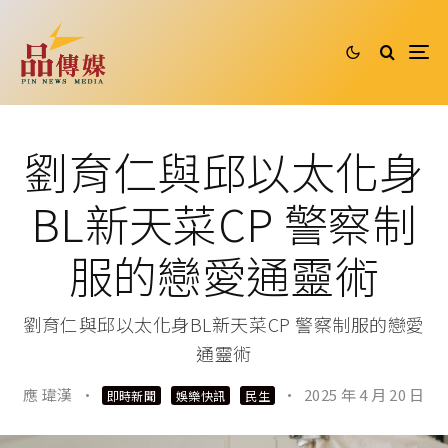
劉育仁與邱以太化身
BL新天菜CP 警察制
服的戀愛通靈術
劉育仁與邱以太化身BL新天菜CP 警察制服的戀愛
通靈術
應 瑋漢
·
·
2025 年 4 月 20 日
即時新聞
娛樂快訊
民生