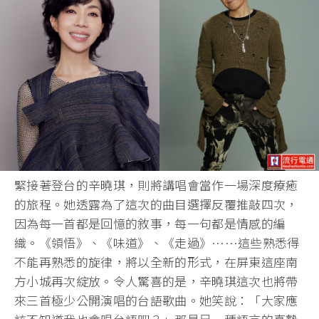
緊接著登台的辛曉琪，則將講唱會當作一場深度療癒
的旅程。她透露為了這次的曲目選擇反覆推敲四次，
因為每一首都是回憶的敘事，每一句都是情感的編
織。《領悟》、《味道》、《走過》……這些熟悉得
不能再熟悉的旋律，將以全新的形式，在屏東這座南
方小城再次綻放。令人驚喜的是，辛曉琪這次也將帶
來三首極少公開演唱的台語歌曲。她笑說：「大家應