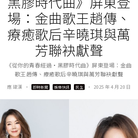
黑膠時代曲》屏東登
場：金曲歌王趙傳、
療癒歌后辛曉琪與萬
芳聯袂獻聲
《從你的青春經過・黑膠時代曲》屏東登場：金曲
歌王趙傳、療癒歌后辛曉琪與萬芳聯袂獻聲
應 瑋漢
·
·
2025 年 4 月 20 日
即時新聞
娛樂快訊
民生