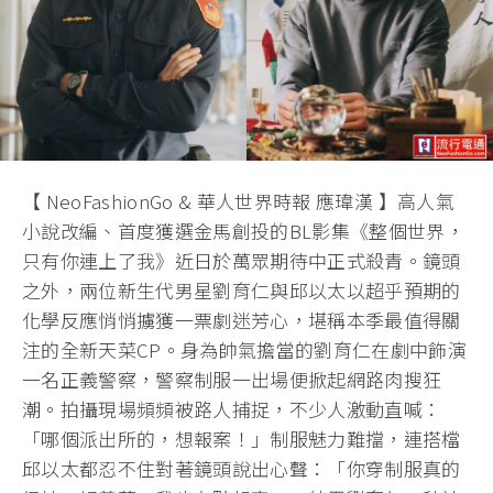
【 NeoFashionGo & 華人世界時報 應瑋漢 】高人氣
小說改編、首度獲選金馬創投的BL影集《整個世界，
只有你連上了我》近日於萬眾期待中正式殺青。鏡頭
之外，兩位新生代男星劉育仁與邱以太以超乎預期的
化學反應悄悄擄獲一票劇迷芳心，堪稱本季最值得關
注的全新天菜CP。身為帥氣擔當的劉育仁在劇中飾演
一名正義警察，警察制服一出場便掀起網路肉搜狂
潮。拍攝現場頻頻被路人捕捉，不少人激動直喊：
「哪個派出所的，想報案！」制服魅力難擋，連搭檔
邱以太都忍不住對著鏡頭說出心聲：「你穿制服真的