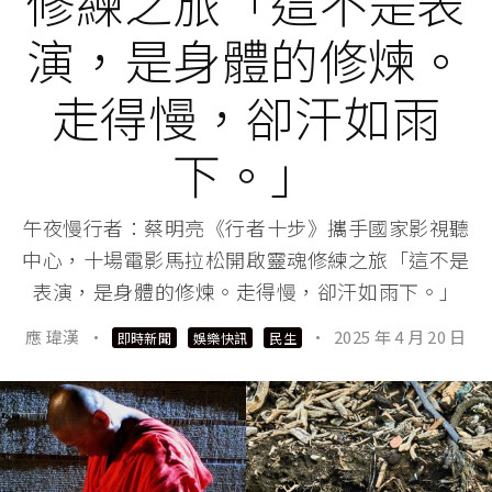
修練之旅「這不是表
演，是身體的修煉。
走得慢，卻汗如雨
下。」
午夜慢行者：蔡明亮《行者十步》攜手國家影視聽
中心，十場電影馬拉松開啟靈魂修練之旅「這不是
表演，是身體的修煉。走得慢，卻汗如雨下。」
應 瑋漢
·
·
2025 年 4 月 20 日
即時新聞
娛樂快訊
民生