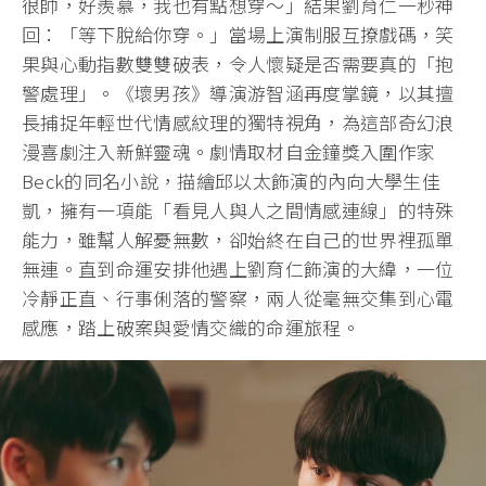
很帥，好羨慕，我也有點想穿～」結果劉育仁一秒神
回：「等下脫給你穿。」當場上演制服互撩戲碼，笑
果與心動指數雙雙破表，令人懷疑是否需要真的「抱
警處理」。《壞男孩》導演游智涵再度掌鏡，以其擅
長捕捉年輕世代情感紋理的獨特視角，為這部奇幻浪
漫喜劇注入新鮮靈魂。劇情取材自金鐘獎入圍作家
Beck的同名小說，描繪邱以太飾演的內向大學生佳
凱，擁有一項能「看見人與人之間情感連線」的特殊
能力，雖幫人解憂無數，卻始終在自己的世界裡孤單
無連。直到命運安排他遇上劉育仁飾演的大緯，一位
冷靜正直、行事俐落的警察，兩人從毫無交集到心電
感應，踏上破案與愛情交織的命運旅程。