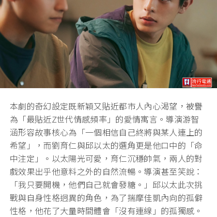
本劇的奇幻設定既新穎又貼近都市人內心渴望，被譽
為「最貼近Z世代情感頻率」的愛情寓言。導演游智
涵形容故事核心為「一個相信自己終將與某人連上的
希望」，而劉育仁與邱以太的選角更是他口中的「命
中注定」。以太陽光可愛，育仁沉穩帥氣，兩人的對
戲效果出乎他意料之外的自然流暢。導演甚至笑說：
「我只要開機，他們自己就會發糖。」邱以太此次挑
戰與自身性格迥異的角色，為了揣摩佳凱內向的孤僻
性格，他花了大量時間體會「沒有連線」的孤獨感。