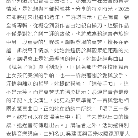
該不知道我也會唱台語吧？」那是另一種語言的真摯
情感，是她想與南部粉絲共同分享的特別時光。2025
年即將迎來出道40週年，辛曉琪表示，正在籌備一張
全新專輯，從概念到製作皆由她親自操刀。這張作品
不僅是對她音樂生涯的致敬，也將成為粉絲青春旅途
中另一段重要的里程碑。壓軸登場的萬芳，擅長在靜
謐中訴說萬千情感。她始終鍾情於與觀眾近距離的交
流，講唱會正是她最理想的舞台。她談起經典曲目
《試著了解》與《割愛》，回憶著那些年在校園舞台
上女孩們哭濕的手帕，也一一訴說著關於愛與放手、
深情與離別的哲學。她提醒粉絲：「請帶手帕」，這
不是玩笑，而是萬芳式的溫柔提示：眼淚是青春最後
的印記。此次演出，她更為屏東準備了一首與當地相
關的驚喜曲目。正如她在訪談中所說：「唱了三十多
年，終於可以在這場演出中，把一些未曾說出口的情
感，透過音符傳遞出去。」講唱會之外，活動還特別
安排音樂講座，由知名DJ吳建恆與音樂收藏家那那大