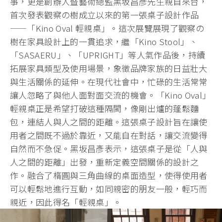
事，更是創辦人暨藝術總監黑坂昌彥先生親自來台，
首次發表觀察の樹成立以來的第一張桌子設計作品
——「Kino Oval 輕親桌」。這次展覽展現了觀察の
樹在家具設計上的一貫追求，繼「Kino Stool」、
「SASAERU」、「UPRIGHT」等人氣作品後，持續
拓展家具類型及使用場景，象徵品牌家族的日益壯大
與生活關係的延伸。在現代社會中，忙碌的生活常常
讓人忽略了與他人面對面交流的機會。「Kino Oval」
輕親桌正是希望打破這種隔閡，像剛出爐的蓬鬆麵
包，連結人與人之間的距離。這張桌子設計旨在讓使
用者之間既不過於靠近，又能自在對話，讓交流變得
自然而不急促。黑坂昌彥表示，這張桌子是從「人與
人之間的距離」出發，重新定義空間關係的設計之
作。融合了楕圓與三角曲線的桌面造型，使得使用者
可以輕鬆地進行互動，如同親密的朋友一般，輕巧而
親近，因此得名「輕親桌」。