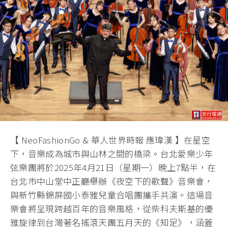
【 NeoFashionGo & 華人世界時報 應瑋漢 】在星空
下，音樂成為城市與山林之間的橋梁。台北愛樂少年
弦樂團將於2025年4月21日（星期一）晚上7點半，在
台北市中山堂中正廳舉辦《夜空下的歌聲》音樂會，
與新竹縣錦屏國小泰雅兒童合唱團攜手共演。這場音
樂會將呈現跨越百年的音樂風格，從柴科夫斯基的優
雅旋律到台灣著名搖滾天團五月天的《知足》，涵蓋