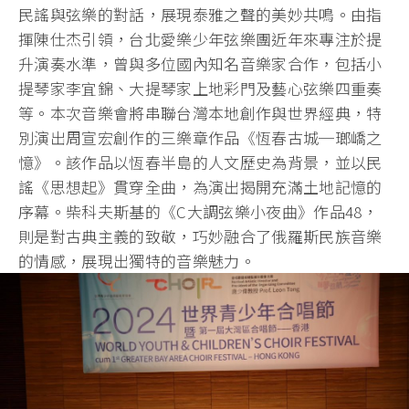
民謠與弦樂的對話，展現泰雅之聲的美妙共鳴。由指
揮陳仕杰引領，台北愛樂少年弦樂團近年來專注於提
升演奏水準，曾與多位國內知名音樂家合作，包括小
提琴家李宜錦、大提琴家上地彩門及藝心弦樂四重奏
等。本次音樂會將串聯台灣本地創作與世界經典，特
別演出周宣宏創作的三樂章作品《恆春古城─瑯嶠之
憶》。該作品以恆春半島的人文歷史為背景，並以民
謠《思想起》貫穿全曲，為演出揭開充滿土地記憶的
序幕。柴科夫斯基的《C大調弦樂小夜曲》作品48，
則是對古典主義的致敬，巧妙融合了俄羅斯民族音樂
的情感，展現出獨特的音樂魅力。