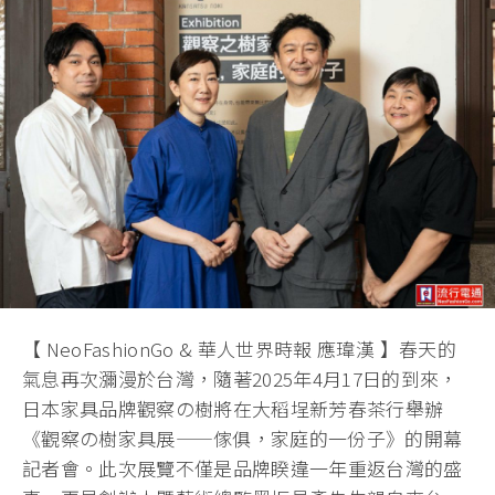
【 NeoFashionGo & 華人世界時報 應瑋漢 】春天的
氣息再次瀰漫於台灣，隨著2025年4月17日的到來，
日本家具品牌觀察の樹將在大稻埕新芳春茶行舉辦
《觀察の樹家具展——傢俱，家庭的一份子》的開幕
記者會。此次展覽不僅是品牌睽違一年重返台灣的盛