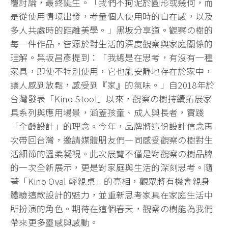
覆討論，最終誕生。「我們不拘泥於圓形或幾何，而
是從使用情境出發，考量個人使用時的自在感，以及
多人共處時的距離美學。」黑坂分享道。觀察の樹的
每一件作品，皆源於對生活的深度觀察與家庭關係的
理解。黑坂昌彥提到：「我總是在思考，有沒有一種
家具，即使不特別使用，它也能安靜地存在於家中，
讓人感到放鬆，感受到『家』的氣味。」自2018年於
台灣發表「Kino Stool」以來，觀察の樹持續拓展家
具系列與應用場景，涵蓋孩童、成人與長者，實踐
「全齡設計」的理念。今年，品牌將這份設計信念再
次帶回台灣，邀請媒體朋友們一同感受觀察の樹對生
活細節的溫柔凝視。此次展覽不僅是對觀察の樹品牌
的一次全新展示，更是對家庭與生活的深刻思考。隨
著「Kino Oval 輕親桌」的亮相，觀眾將有機會親身
體驗這款設計的魅力，並重新思考家具在家庭生活中
所扮演的角色。期待在這個春天，觀察の樹能為我們
帶來更多靈感與感動。