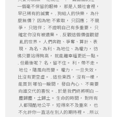
一個毫不保留的眼神， 那是人類社會裡，
早已稀有的誠實。 . 狗給人的快樂， 為什
麼無價？ 因為牠 不索取， 只回應； 不競
爭， 只陪伴； 不證明自己有多重要， 只
確定你沒有被遺棄。 . 反觀這個價值觀錯
亂的世界。 人們奔跑、爭奪、算計、表
現， 為名、為利、為地位、為權力， 彷
彿只要站得夠高， 就能離幸福更近一點。
. 但最後呢？ 名，留不住。 利，帶不走。
地位，隨風向而變。 權力， 一旦失效，
比沒有更空虛。 . 這些東西， 沒有一樣，
能買到 哪怕一瞬間， 發自內心、 不需要
向誰交代的喜悅。 . 於是我們終將明白 --
塵歸塵，土歸土。 生命的時間， 對所有
人都殘酷地公平， 短得來不及重來， 也
不允許你一直活在別人的期待裡。 . 所以