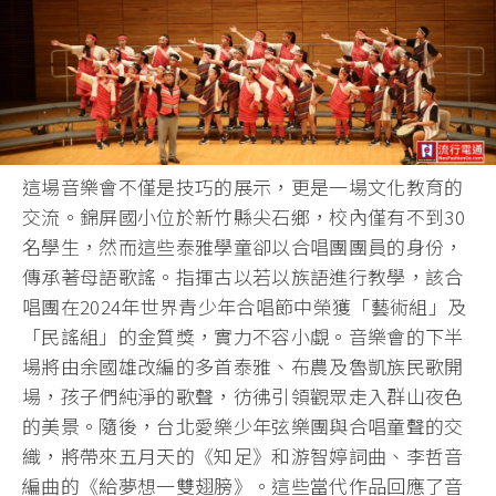
這場音樂會不僅是技巧的展示，更是一場文化教育的
交流。錦屏國小位於新竹縣尖石鄉，校內僅有不到30
名學生，然而這些泰雅學童卻以合唱團團員的身份，
傳承著母語歌謠。指揮古以若以族語進行教學，該合
唱團在2024年世界青少年合唱節中榮獲「藝術組」及
「民謠組」的金質獎，實力不容小覷。音樂會的下半
場將由余國雄改編的多首泰雅、布農及魯凱族民歌開
場，孩子們純淨的歌聲，彷彿引領觀眾走入群山夜色
的美景。隨後，台北愛樂少年弦樂團與合唱童聲的交
織，將帶來五月天的《知足》和游智婷詞曲、李哲音
編曲的《給夢想一雙翅膀》。這些當代作品回應了音