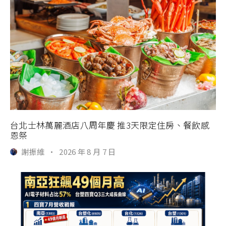
台北士林萬麗酒店八周年慶 推3天限定住房、餐飲感
恩祭
謝振維
·
2026 年 8 月 7 日