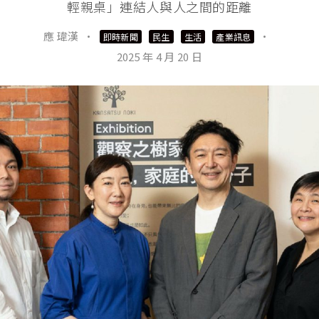
輕親桌」連結人與人之間的距離
應 瑋漢
·
·
即時新聞
民生
生活
產業訊息
2025 年 4 月 20 日