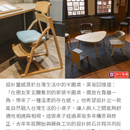
設計靈感源於台灣生活中的半圓桌，黑坂回憶道：
「在朋友家玄關看到的那張半圓桌，擺放在靠牆一
角，帶來了一種溫柔的存在感。」他希望設計出一款
能自然融入台灣生活的小桌子，讓人與人之間能夠舒
適地相遇與相視。這張桌子經過黑坂多年構思與修
正，去年年底開始與藤森工坊的設計師石井翔共同反