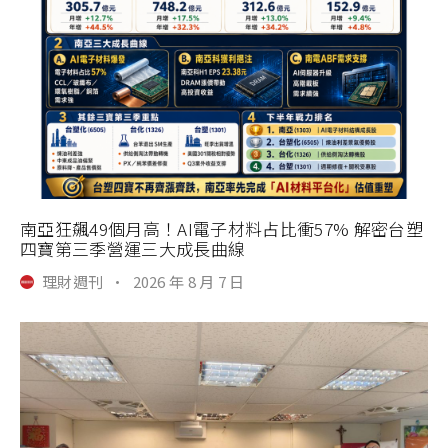
南亞狂飆49個月高！AI電子材料占比衝57% 解密台塑
四寶第三季營運三大成長曲線
理財週刊
·
2026 年 8 月 7 日