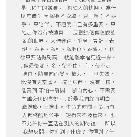
早已稀有的誠實。 . 狗給人的快樂， 為什
麼無價？ 因為牠 不索取， 只回應； 不競
爭， 只陪伴； 不證明自己有多重要， 只
確定你沒有被遺棄。 . 反觀這個價值觀錯
亂的世界。 人們奔跑、爭奪、算計、表
現， 為名、為利、為地位、為權力， 彷
彿只要站得夠高， 就能離幸福更近一點。
. 但最後呢？ 名，留不住。 利，帶不走。
地位，隨風向而變。 權力， 一旦失效，
比沒有更空虛。 . 這些東西， 沒有一樣，
能買到 哪怕一瞬間， 發自內心、 不需要
向誰交代的喜悅。 . 於是我們終將明白 --
塵歸塵，土歸土。 生命的時間， 對所有
人都殘酷地公平， 短得來不及重來， 也
不允許你一直活在別人的期待裡。 . 所以
我想反問-- 你追到了什麼？ 你得到了什