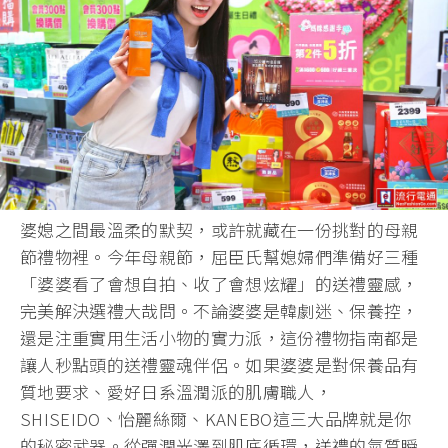
婆媳之間最溫柔的默契，或許就藏在一份挑對的母親
節禮物裡。今年母親節，屈臣氏幫媳婦們準備好三種
「婆婆看了會想自拍、收了會想炫耀」的送禮靈感，
完美解決選禮大哉問。不論婆婆是韓劇迷、保養控，
還是注重實用生活小物的實力派，這份禮物指南都是
讓人秒點頭的送禮靈魂伴侶。如果婆婆是對保養品有
質地要求、愛好日系溫潤派的肌膚職人，
SHISEIDO、怡麗絲爾、KANEBO這三大品牌就是你
的秘密武器。從彈潤光澤到肌底循環，送禮的氣質瞬