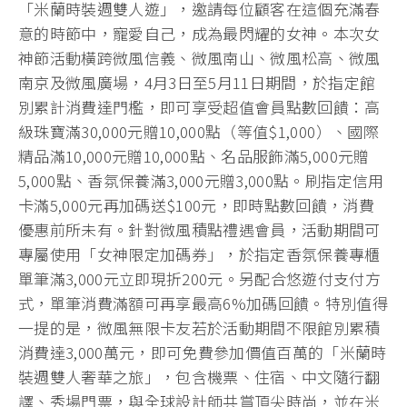
「米蘭時裝週雙人遊」，邀請每位顧客在這個充滿春
意的時節中，寵愛自己，成為最閃耀的女神。本次女
神節活動橫跨微風信義、微風南山、微風松高、微風
南京及微風廣場，4月3日至5月11日期間，於指定館
別累計消費達門檻，即可享受超值會員點數回饋：高
級珠寶滿30,000元贈10,000點（等值$1,000）、國際
精品滿10,000元贈10,000點、名品服飾滿5,000元贈
5,000點、香氛保養滿3,000元贈3,000點。刷指定信用
卡滿5,000元再加碼送$100元，即時點數回饋，消費
優惠前所未有。針對微風積點禮遇會員，活動期間可
專屬使用「女神限定加碼券」，於指定香氛保養專櫃
單筆滿3,000元立即現折200元。另配合悠遊付支付方
式，單筆消費滿額可再享最高6%加碼回饋。特別值得
一提的是，微風無限卡友若於活動期間不限館別累積
消費達3,000萬元，即可免費參加價值百萬的「米蘭時
裝週雙人奢華之旅」，包含機票、住宿、中文隨行翻
譯、秀場門票，與全球設計師共賞頂尖時尚，並在米