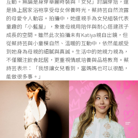
互動。無論是身穿華麗時裝與「女兒」討論穿搭，還
是換上居家浴袍享受母女保養時光，蔡詩芸自然流露
的母愛令人動容。拍攝中，她還親手為女兒組裝代表
童趣的「小藍屋」，象徵母親用陪伴與耐心搭建孩子
成長的空間。雖然此次拍攝未有Katiya親自出鏡，但
從蔡詩芸與小童模自然、溫暖的互動中，依然能感受
到她身為母親的細膩與真誠。生活中的她親力親為，
不僅關注飲食起居，更重視情感培養與品格教育。蔡
詩芸表示：「我想讓女兒看到，當媽媽也可以很酷，
能做很多事。」