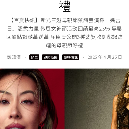
禮
【百貨快訊】新光三越母親節蔡詩芸演繹「媽吉
日」溫柔力量 微風女神節活動回饋最高23% 專屬
回饋點數滿萬送萬 屈臣氏公開3種婆婆收到都想炫
耀的母親節好禮
應 瑋漢
·
·
2025 年 4 月 25 日
民生
即時新聞
娛樂快訊