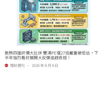
散熱四雄評價大比拼 雙鴻PE僅27倍嚴重被低估，下
半年強烈看好展開大反彈追趕奇鋐！
理財週刊
·
2026 年 8 月 6 日