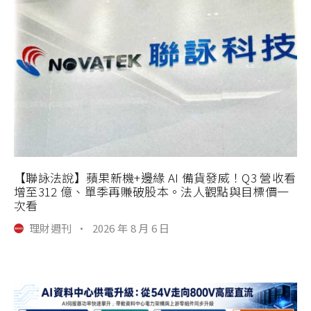
【聯詠法說】蘋果新機+邊緣 AI 備貨發威！Q3 營收看
增至312 億、單季再賺破股本。法人觀點與目標價一
次看
理財週刊
·
2026 年 8 月 6 日