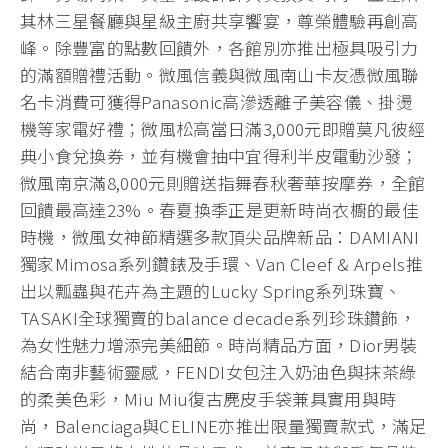
其林三星餐廳與星級主廚共享饗宴，尊榮體驗再創高
峰。除豐富的點數回饋外，各館別亦推出極具吸引力
的滿額贈禮活動。微風信義與微風南山卡友憑微風聯
名卡消費可獲得Panasonic高滲透離子美容儀、掛燙
機等家電好禮；微風松高當日滿3,000元即贈莫凡彼經
典小食兌換券，並有機會抽中宜得利半皮電動沙發；
微風南京滿8,000元則贈送指舞春秋奢華按摩券，全館
回饋最高達23%。春夏換季正是更新時尚衣櫥的最佳
時機，微風女神節精選多款頂尖品牌新品：DAMIANI
獨家Mimosa系列鑽錶及手環、Van Cleef & Arpels推
出以瓢蟲與花卉為主題的Lucky Spring系列珠寶、
TASAKI全球獨賣的balance decade系列珍珠鑽飾，
為女性魅力增添完美細節。時尚精品方面，Dior男裝
結合南非藝術靈感，FENDI女包注入奶油色與抹茶綠
的柔美色彩，Miu Miu復古麂皮手袋兼具實用與時
尚，Balenciaga與CELINE亦推出限量獨賣款式，滿足