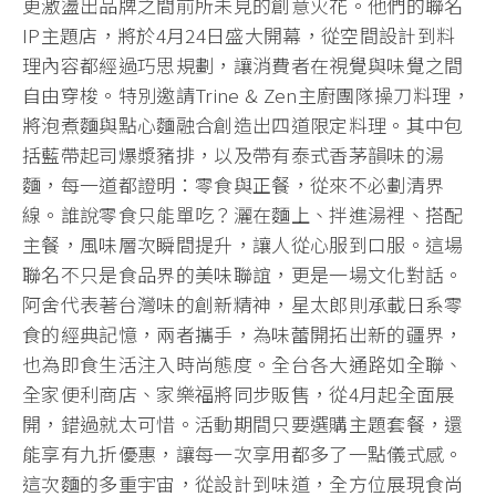
更激盪出品牌之間前所未見的創意火花。他們的聯名
IP主題店，將於4月24日盛大開幕，從空間設計到料
理內容都經過巧思規劃，讓消費者在視覺與味覺之間
自由穿梭。特別邀請Trine & Zen主廚團隊操刀料理，
將泡煮麵與點心麵融合創造出四道限定料理。其中包
括藍帶起司爆漿豬排，以及帶有泰式香茅韻味的湯
麵，每一道都證明：零食與正餐，從來不必劃清界
線。誰說零食只能單吃？灑在麵上、拌進湯裡、搭配
主餐，風味層次瞬間提升，讓人從心服到口服。這場
聯名不只是食品界的美味聯誼，更是一場文化對話。
阿舍代表著台灣味的創新精神，星太郎則承載日系零
食的經典記憶，兩者攜手，為味蕾開拓出新的疆界，
也為即食生活注入時尚態度。全台各大通路如全聯、
全家便利商店、家樂福將同步販售，從4月起全面展
開，錯過就太可惜。活動期間只要選購主題套餐，還
能享有九折優惠，讓每一次享用都多了一點儀式感。
這次麵的多重宇宙，從設計到味道，全方位展現食尚