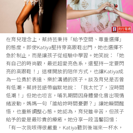
在育兒理念上，蔡詩芸秉持「給予空間、尊重選擇」
的態度。即使Katiya堅持穿高跟鞋出門，她也選擇不
急於制止，而是讓孩子從經驗中學習。她笑說：「她
有自己的時尚觀，最近超愛亮色系，還堅持一定要閃
亮的高跟鞋！」這樣開放的陪伴方式，也讓Katiya成
為一位勇於表達、樂於溝通的孩子。談及育兒是否曾
有低潮，蔡詩芸語帶幽默地說：「我太忙了，沒時間
低潮！」但她也坦言，哺乳期間因身體變化曾出現情
緒波動，媽媽一句「誰給妳時間憂鬱？」讓她瞬間醒
悟，也重新調整心態。她認為，育兒雖辛苦，但孩子
給予的愛是最珍貴的療癒。她分享一段溫馨回憶：
「有一次我咳得很嚴重，Katiya聽到後端來一杯水，