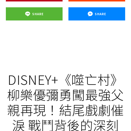
SHARE
SHARE
DISNEY+《噬亡村》
柳樂優彌勇闖最強父
親再現！結尾戲劇催
淚 戰鬥背後的深刻