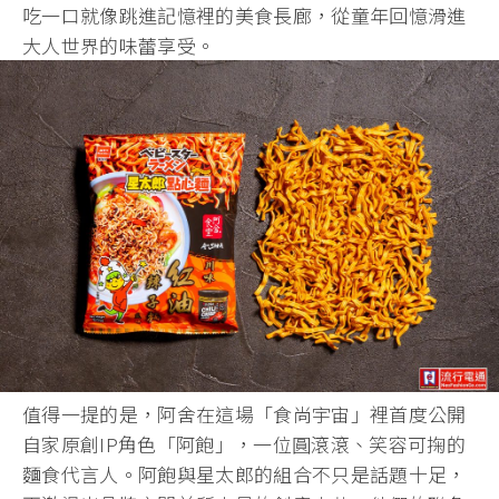
吃一口就像跳進記憶裡的美食長廊，從童年回憶滑進
大人世界的味蕾享受。
值得一提的是，阿舍在這場「食尚宇宙」裡首度公開
自家原創IP角色「阿飽」，一位圓滾滾、笑容可掬的
麵食代言人。阿飽與星太郎的組合不只是話題十足，