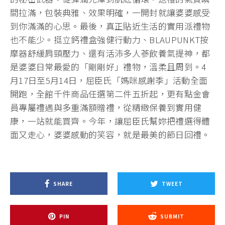
間拉滿，包裝典雅、效果明確，一開封就讓婆婆感受
到你滿滿的心思。最後，真正貼近生活的實用派禮物
也不能少。挺立鈣禮盒強健行動力、BLAUPUNKT按
摩器舒緩肩頸壓力、還有活沛多人蔘飲養氣提神，都
是婆婆日常最愛的「剛剛好」禮物，溫柔且周到。4
月17日至5月14日，屈臣氏「媽咪感謝季」活動全面
開跑，全館千件商品任選第二件五折起，更有點金會
員專屬禮遇與多重滿額贈禮，從精緻保養到實用健
康，一站就能買齊。今年，讓屈臣氏幫妳把禮選得體
面又走心，婆婆感動的笑容，就是最美的節日回禮。
SHARE
TWEET
PIN
SUBMIT