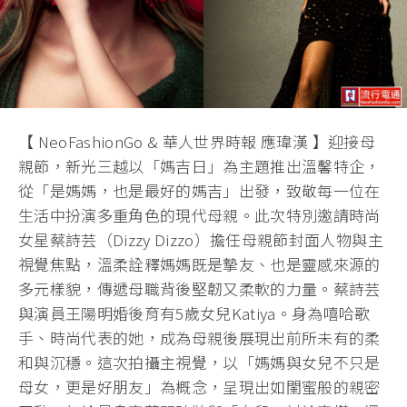
【 NeoFashionGo & 華人世界時報 應瑋漢 】迎接母
親節，新光三越以「媽吉日」為主題推出溫馨特企，
從「是媽媽，也是最好的媽吉」出發，致敬每一位在
生活中扮演多重角色的現代母親。此次特別邀請時尚
女星蔡詩芸（Dizzy Dizzo）擔任母親節封面人物與主
視覺焦點，溫柔詮釋媽媽既是摯友、也是靈感來源的
多元樣貌，傳遞母職背後堅韌又柔軟的力量。蔡詩芸
與演員王陽明婚後育有5歲女兒Katiya。身為嘻哈歌
手、時尚代表的她，成為母親後展現出前所未有的柔
和與沉穩。這次拍攝主視覺，以「媽媽與女兒不只是
母女，更是好朋友」為概念，呈現出如閨蜜般的親密