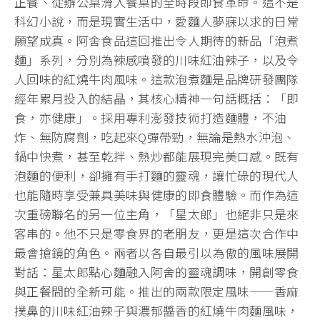
正餐、從辦公桌滑入餐桌的全時段即食革命。這不是
科幻小說，而是現實生活中，愛麵人夢寐以求的日常
願望成真。阿舍食品這回推出令人期待的新品「泡煮
麵」系列，分別為辣感噴發的川味紅油辣子，以及令
人回味的紅燒牛肉風味。這款泡煮麵是品牌研發團隊
經年累月投入的結晶，其核心精神一句話概括：「即
食，亦健康」。採用專利澎發技術打造麵體，不油
炸、無防腐劑，吃起來Q彈帶勁，無論是熱水沖泡、
鍋中快煮，甚至乾拌、熱炒都能展現完美口感。既有
泡麵的便利，卻擁有手打麵的靈魂，讓忙碌的現代人
也能隨時享受兼具美味與健康的即食體驗。而作為這
次重磅聯名的另一位主角，「星太郎」也絕非只是來
客串的。他不只是零食界的老朋友，更是這次合作中
最會搶鏡的角色。兩者以各自最引以為傲的風味展開
對話：星太郎點心麵融入阿舍的靈魂調味，開創零食
與正餐間的全新可能。推出的兩款限定風味——香麻
撲鼻的川味紅油辣子與濃郁醬香的紅燒牛肉麵風味，