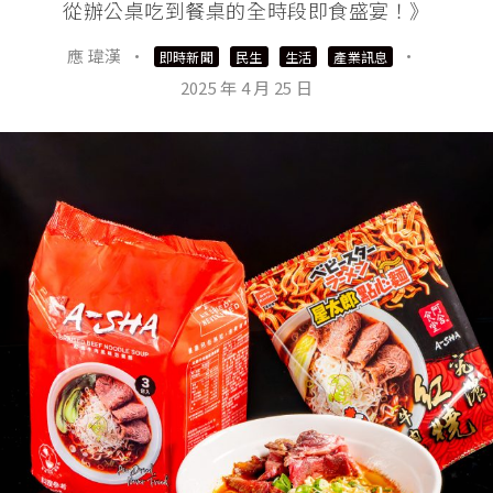
從辦公桌吃到餐桌的全時段即食盛宴！》
應 瑋漢
·
·
即時新聞
民生
生活
產業訊息
2025 年 4 月 25 日