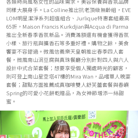
各類時尚風格女性的品味需求。美容保養與香氛品牌
同樣大展身手。La Colline推出抗老頂級無齡組，EVE
LOM明星潔淨系列超值組合、Jurlique特惠套組最高
65折，Maison Francis Kurkdjian與Acqua di Parma
推出全新春季香氛新品。消費滿額還有機會獲得香氛
小樣、旅行瓶與擴香石等多重好禮。購物之餘，美食
饗宴不容錯過。微風信義樂天皇朝推出春季四人套
餐，微風南山涓豆腐與真珠餐廳分別針對四人與六人
設計中式合菜套餐；想要享受個人獨處時光的顧客，
則可登上南山星空塔47樓的Mira Wan，品嚐單人晚宴
套餐；甜點方面推薦成真咖啡雙人舒芙蕾套餐與春嶼
Spring的可愛小花餅乾贈品，為女神節增添一絲甜
蜜。