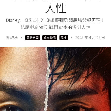
人性
Disney+《噬亡村》柳樂優彌勇闖最強父親再現！
結尾戲劇催淚 戰鬥背後的深刻人性
應 瑋漢
·
·
2025 年 4 月 25 日
即時新聞
娛樂快訊
民生