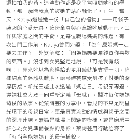
還拍拍我的背。這些動作都是我平常照顧她時的舉
動，那一瞬間我真的被她的貼心融化了。」生日當
天，Katiya還送她一份「自己包的禮物」——用袋子
裝起的心愛玩具，這份童真與心意讓她感動不已。工
作與家庭之間的平衡，是每位職場媽媽的課題。有一
次出門工作前，Katiya曾問外婆：「為什麼媽媽一定
要去工作？」外婆解釋：「因為媽媽要賺錢買你喜歡
的東西。」沒想到女兒堅定地說：「可是我有錢
啊！」原來她以為家裡給的零用錢就能支撐一切，這
樣純真的保護與體貼，讓蔡詩芸感受到孩子對她的深
厚情感。新光三越此次透過「媽吉日」母親節專題，
邀請社會大眾一同重新定義「母職」，關注每位媽媽
背後的故事。從蔡詩芸的分享中，看見的不只是明星
光環下的母親日常，更是真實流動的情感與親子之間
的深厚連結。無論是職場上閃耀的模樣，或是廚房中
細心為女兒準備餐點的身影，蔡詩芸用行動詮釋了
「時尚全能媽媽」的最佳樣貌。