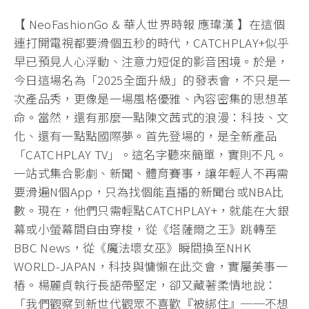
【 NeoFashionGo & 華人世界時報 應瑋漢 】在這個
連打開電視都要滑個五秒的時代，CATCHPLAY+似乎
早已預見人心浮動、注意力短促的影音困境。於是，
今日這場名為「2025全面升級」的發表會，不只是一
次產品秀，更像是一場風格優雅、內容密集的思想革
命。當然，還有那麼一點陳文茜式的浪漫：科技、文
化、還有一點點國際夢。首先登場的，是全新產品
「CATCHPLAY TV」。這名字聽來簡單，實則不凡。
一站式集合影劇、新聞、體育賽事，讓年輕人不再需
要滑遍N個App，只為找個能直播的新聞台或NBA比
數。現在，他們只需輕點CATCHPLAY+，就能在大銀
幕或小螢幕間自由穿梭，從《塔薩爾之王》跳轉至
BBC News，從《魔法壞女巫》瞬間換至NHK
WORLD-JAPAN，科技與慵懶在此交會，實屬美事一
樁。楊麗貞執行長語帶堅定，卻又藏著柔情地說：
「我們觀察到新世代觀眾不喜歡『被綁住』──不想