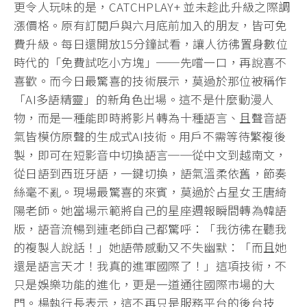
更令人玩味的是，CATCHPLAY+ 並未趁此升級之際調
漲價格。原有訂閱戶與六月底前加入的朋友，皆可免
費升級。每日還開放15分鐘試看，讓人彷彿置身數位
時代的「免費試吃小方塊」──先嚐一口，再說喜不
喜歡。而今日最驚喜的技術展示，莫過於那位被稱作
「AI多語精靈」的新角色出場。這不是什麼動漫人
物，而是一種能即時將影片轉為十種語言、且聲音語
氣皆模仿原聲的生成式AI技術。用戶不需等待繁複後
製，即可在短影音中切換語言──從中文到越南文，
從日語到西班牙語，一鍵切換，語氣溫柔依舊，節奏
絲毫不亂。現場最驚喜的來賓，莫過於占星女王唐綺
陽老師。她當場示範將自己的星座週報瞬間轉為韓語
版，語音流暢到連老師自己都驚呼：「我彷彿在聽我
的複製人說話！」她語帶感動又不失幽默：「而且她
還是語言天才！我真的進軍國際了！」這項技術，不
只是娛樂功能的進化，更是一道通往國際市場的大
門。楊執行長表示，這不再只是服務平台的後台技