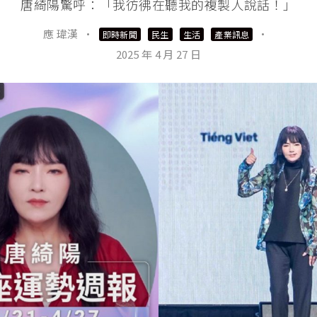
唐綺陽驚呼：「我彷彿在聽我的複製人說話！」
應 瑋漢
·
·
即時新聞
民生
生活
產業訊息
2025 年 4 月 27 日