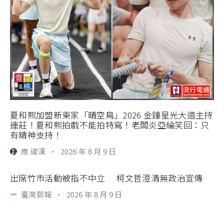
夏和熙加盟新東家「晴空鳥」2026 金鐘星光大道主持
連莊！夏和熙拍戲不能拍特寫！老闆炎亞綸笑回：只
有精神支持！
應 瑋漢
·
2026 年 8 月 9 日
出席竹市活動被指不中立 柯文哲澄清無政治宣傳
臺灣郵報
·
2026 年 8 月 9 日