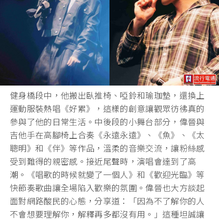
健身橋段中，他搬出臥推椅、啞鈴和瑜珈墊，還換上
運動服裝熱唱《好累》，這樣的創意讓觀眾彷彿真的
參與了他的日常生活。中後段的小舞台部分，偉晉與
吉他手在高腳椅上合奏《永遠永遠》、《魚》、《太
聰明》和《伴》等作品，溫柔的音樂交流，讓粉絲感
受到難得的親密感。接近尾聲時，演唱會達到了高
潮。《唱歌的時候就變了一個人》和《歡迎光臨》等
快節奏歌曲讓全場陷入歡樂的氛圍。偉晉也大方談起
面對網路酸民的心態，分享道：「因為不了解你的人
不會想要理解你，解釋再多都沒有用。」這種坦誠讓