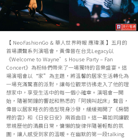
【 NeoFashionGo & 華人世界時報 應瑋漢 】五月的
首場讚聲系列演唱會，黃偉晉在台北Legacy以
《Welcome to Wayne’s House Party – Fan
Concert》為粉絲們帶來了一場獨特的音樂盛宴。這
場演唱會以“家”為主題，將溫馨的居家生活轉化為
一場充滿驚喜的派對，讓每位觀眾彷彿走入了他的理
想家中，享受生活中的每一個小確幸。演唱會一開
始，隨著鬧鐘的響起和熟悉的「阿姨叫起床」聲音，
偉晉以居家睡衣的造型現身沙發，緩緩揭開了《房間
裡的雲》和《日安日安》兩首曲目。這一幕如同讓觀
眾親歷他的清晨日常，慵懶的旋律伴隨著輕鬆的氛
圍，讓人感受到家的溫暖。在幽默的第一段talking