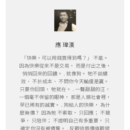
應 瑋漢
「快樂，可以用錢買得到嗎？」 不能。
因為快樂從來不是交易， 而是付出之後，
悄悄回來的回饋。 . 就像狗。 牠不談績
效、 不計成本、 不問你今天輸還是贏。
只要你回頭， 牠就在。 . 一聲甜甜的汪，
一個毫不保留的眼神， 那是人類社會裡，
早已稀有的誠實。 . 狗給人的快樂， 為什
麼無價？ 因為牠 不索取， 只回應； 不競
爭， 只陪伴； 不證明自己有多重要， 只
確定你沒有被遺棄。 . 反觀這個價值觀錯