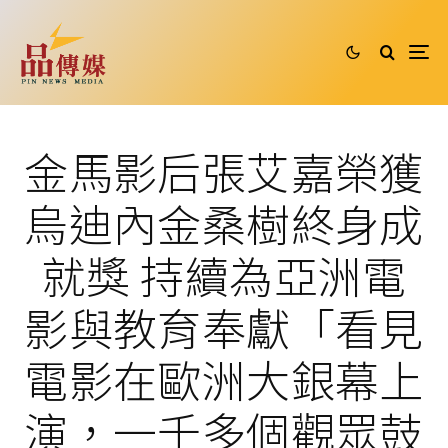
金馬影后張艾嘉榮獲
烏迪內金桑樹終身成
就獎 持續為亞洲電
影與教育奉獻「看見
電影在歐洲大銀幕上
演，一千多個觀眾鼓