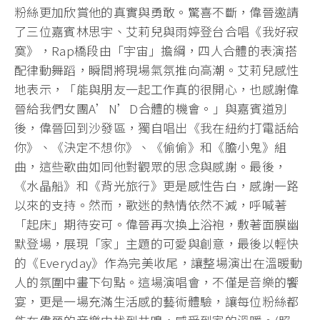
粉絲更加欣賞他的真實與勇敢。驚喜不斷，偉晉邀請
了三位嘉賓林思宇、艾莉兒與雨婷登台合唱《我好寂
寞》，Rap橋段由「宇宙」擔綱，四人合體的表演搭
配律動舞蹈，瞬間將現場氣氛推向高潮。艾莉兒感性
地表示，「能與朋友一起工作真的很開心，也感謝偉
晉給我們女團A’N’D合體的機會。」與嘉賓道別
後，偉晉回到沙發區，獨自唱出《我在紐約打電話給
你》、《決定不想你》、《偷偷》和《膽小鬼》組
曲，這些歌曲如同他對觀眾的思念與感謝。最後，
《水晶船》和《背光旅行》更是感性告白，感謝一路
以來的支持。然而，歌迷的熱情依然不減，呼喊著
「起床」期待安可。偉晉再次換上浴袍，敷著面膜幽
默登場，展現「家」主題的可愛與創意，最後以輕快
的《Everyday》作為完美收尾，讓整場演出在溫暖動
人的氛圍中畫下句點。這場演唱會，不僅是音樂的饗
宴，更是一場充滿生活感的藝術體驗，讓每位粉絲都