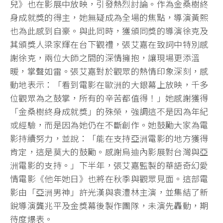
兒》也在影展中放映，引發熱烈討論。作為金桑樹終
身成就獎的得主，她無疑成為全場的焦點，導演黃熙
也為此感到自豪。與此同時，獲頒同獎的導演徐克及
其頒獎人梁家輝在台下觀禮，張艾嘉在致詞中特別感
謝徐克，兩位大師之間的深情擁抱，讓現場更添溫
暖，掌聲如雷。張艾嘉對於觀眾的熱情印象深刻，感
動地表示：「看到電影在歐洲的大銀幕上放映，千多
位觀眾為之鼓掌，所有的辛苦都值得！」她感謝獲得
「金桑樹終身成就獎」的殊榮，強調這不是因為年紀
或經驗，而是因為她仍在不斷創作。她鼓勵大家為電
影持續努力，並說：「能在支持亞洲電影的地方獲得
肯定，這是莫大的鼓勵。感謝烏迪內影展對台灣與亞
洲電影的支持。」下半年，張艾嘉監製的華語奇幻愛
情電影《他年她日》也將在秋季與觀眾見面。這部電
影由「亞洲男神」許光漢與袁澧林主演，並集結了新
銳導演龔兆平及金獎幕後製作團隊，未演先轟動，期
待度爆表。