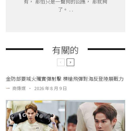
有， 那怕只是一聲狗的回應， 那就夠
了。 . .
有關的
金防部要域火殲實彈射擊 標槍飛彈對海反登陸展戰力
商傳媒
·
2026 年 8 月 9 日