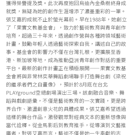
獲得榮譽提及獎。此次再度抱回烏迪內金桑樹終身成
就獎，無疑為她的創作生涯增添了濃墨重彩的一筆。
張艾嘉的成就不止於螢光幕前。早在1988年，她創立
了「果實文教基金會」，致力於藝術教育與青年創作
培育，超過三十年來，透過創作營與各種跨領域藝術
計畫，鼓勵年輕人透過藝術探索自我，講述自己的故
事。基金會的影響力不僅在台灣扎根，更擴展至香
港、新加坡等地，成為推動亞洲青年創作對話的重要
平台。最新的創作計畫正在積極展開——果實文教基
金會將與非常林奕華舞蹈劇場聯手打造舞台劇《梁祝
的繼承者們之自畫像》，預計於8月底在台北
PLAYground空總劇場演出三場。該劇融合音樂、舞
蹈與戲劇語彙，不僅是藝術教育的一次實踐，更是跨
界合作、激盪創意火花的具體成果。張艾嘉希望透過
這樣的舞台作品，激發觀眾對經典文本的重新想像與
當代詮釋。從金馬影后到教育推手，從導演到文藝推
廣者，對張艾嘉而言，藝術不僅是她一生奉獻的志