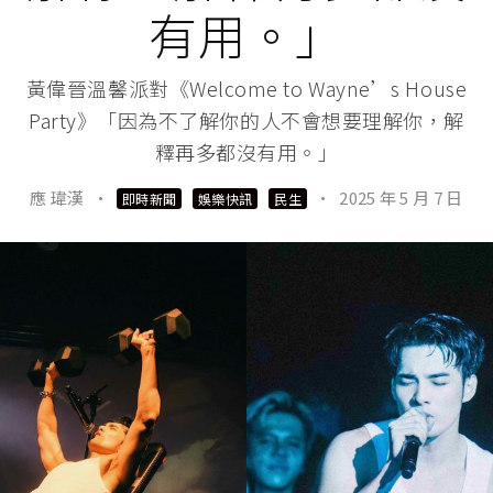
有用。」
黃偉晉溫馨派對《Welcome to Wayne’s House
Party》「因為不了解你的人不會想要理解你，解
釋再多都沒有用。」
應 瑋漢
·
·
2025 年 5 月 7 日
即時新聞
娛樂快訊
民生