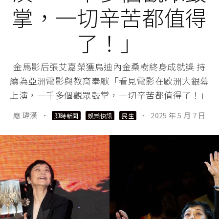
掌，一切辛苦都值得
了！」
金馬影后張艾嘉榮獲烏迪內金桑樹終身成就獎 持
續為亞洲電影與教育奉獻「看見電影在歐洲大銀幕
上演，一千多個觀眾鼓掌，一切辛苦都值得了！」
應 瑋漢
·
·
2025 年 5 月 7 日
即時新聞
娛樂快訊
民生