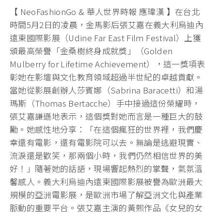
【 NeoFashionGo & 華人世界時報 應瑋漢 】在台北
時間5月2日的凌晨，金馬影后張艾嘉在義大利烏迪內
遠東國際影展（Udine Far East Film Festival）上獲
頒最高榮譽「金桑樹終身成就獎」（Golden
Mulberry for Lifetime Achievement），這一獎項表
彰她在影壇與文化教育領域超過半世紀的卓越貢獻。
當她從影展創辦人莎賓娜（Sabrina Baracetti）和湯
瑪斯（Thomas Bertacche）手中接過這份榮耀時，
張艾嘉謙遜地表示，這個獎對她而言是一種巨大的鼓
勵。她感性地分享：「在這個瘋狂的世界裡，我們慶
幸還有電影，還有電影院可以去。無論是逃避現實、
流淚還是歡笑，那兩個小時，我們仍然相信世界的美
好！」隨著她的話語，現場響起熱烈的掌聲，氣氛溫
馨感人。義大利烏迪內遠東國際影展被譽為歐洲最大
規模的亞洲電影展，是歐洲市場了解亞洲文化與產業
脈動的重要平台。張艾嘉主演的黃熙作品《女兒的女