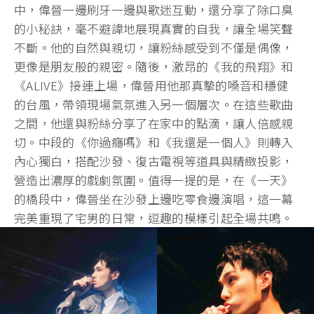
中，偉晉一邊刷牙一邊與歌迷互動，還分享了除口臭
的小秘訣，毫不避諱地展現真實的自我，讓全場笑聲
不斷。他的自然與親切，讓粉絲感受到不僅是偶像，
更像是朋友般的親密。隨後，激昂的《我的飛翔》和
《ALIVE》接連上場，偉晉用他那真摯的嗓音和穩健
的台風，帶領現場氣氛進入另一個層次。在這些歌曲
之間，他還與粉絲分享了在家中的點滴，讓人倍感親
切。中段的《你過癮嗎》和《我還是一個人》則轉入
內心獨白，搭配沙發、復古電視等道具與精緻投影，
營造出濃厚的戲劇氛圍。值得一提的是，在《一天》
的橋段中，偉晉坐在沙發上邊吃零食邊演唱，這一幕
完美重現了宅男的日常，逗趣的模樣引起全場共鳴。