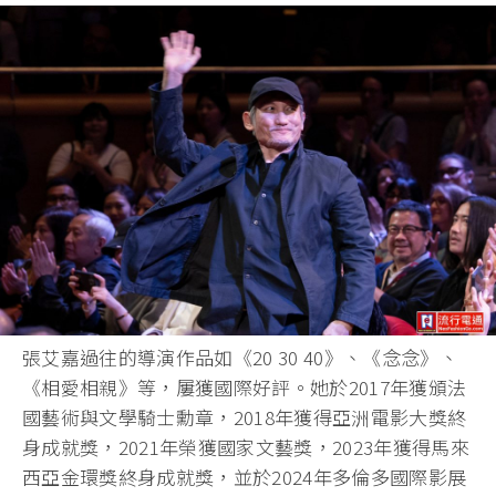
張艾嘉過往的導演作品如《20 30 40》、《念念》、
《相愛相親》等，屢獲國際好評。她於2017年獲頒法
國藝術與文學騎士勳章，2018年獲得亞洲電影大獎終
身成就獎，2021年榮獲國家文藝獎，2023年獲得馬來
西亞金環獎終身成就獎，並於2024年多倫多國際影展