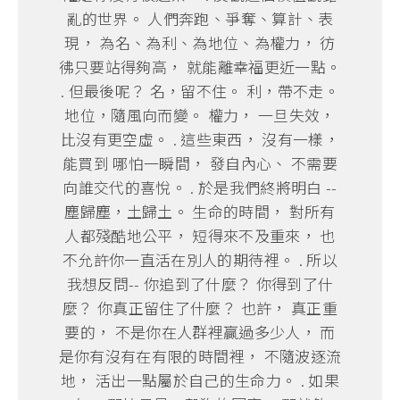
亂的世界。 人們奔跑、爭奪、算計、表
現， 為名、為利、為地位、為權力， 彷
彿只要站得夠高， 就能離幸福更近一點。
. 但最後呢？ 名，留不住。 利，帶不走。
地位，隨風向而變。 權力， 一旦失效，
比沒有更空虛。 . 這些東西， 沒有一樣，
能買到 哪怕一瞬間， 發自內心、 不需要
向誰交代的喜悅。 . 於是我們終將明白 --
塵歸塵，土歸土。 生命的時間， 對所有
人都殘酷地公平， 短得來不及重來， 也
不允許你一直活在別人的期待裡。 . 所以
我想反問-- 你追到了什麼？ 你得到了什
麼？ 你真正留住了什麼？ 也許， 真正重
要的， 不是你在人群裡贏過多少人， 而
是你有沒有在有限的時間裡， 不隨波逐流
地， 活出一點屬於自己的生命力。 . 如果