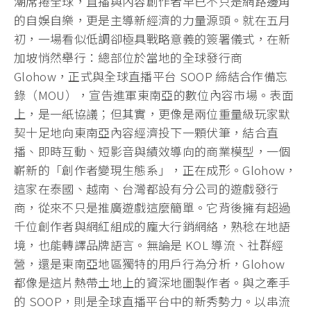
潮席捲全球，直播與內容創作者早已不只是網路邊角
的自娛自樂，更是主導新經濟的力量源頭。就在五月
初，一場看似低調卻極具戰略意義的簽署儀式，在新
加坡悄然舉行：總部位於當地的全球發行商
Glohow，正式與全球直播平台 SOOP 締結合作備忘
錄（MOU），宣告進軍東南亞的數位內容市場。表面
上，是一紙協議；但其實，更像是兩位重量級玩家默
契十足地向東南亞內容經濟投下一顆伏筆，結合直
播、即時互動、短影音與績效導向的商業模型，一個
嶄新的「創作者變現生態系」，正在成形。Glohow，
這家在泰國、越南、台灣都設有分公司的遊戲發行
商，從來不只是推廣遊戲這麼簡單。它背後擁有超過
千位創作者與網紅組成的龐大行銷網絡，熟稔在地語
境，也能轉譯品牌語言。無論是 KOL 導流、社群經
營，還是東南亞地區獨特的用戶行為分析，Glohow
都像是這片熱帶土地上的資深地圖製作者。與之牽手
的 SOOP，則是全球直播平台中的新秀勢力。以串流