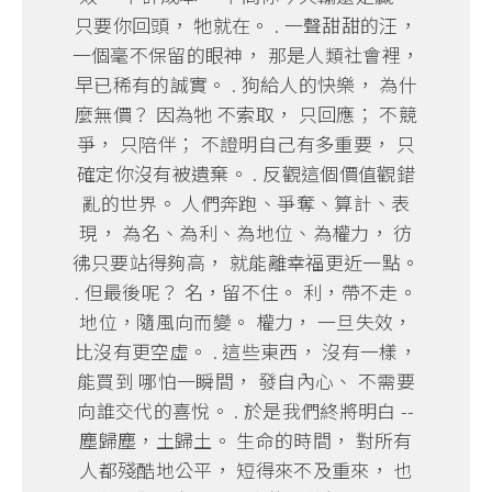
只要你回頭， 牠就在。 . 一聲甜甜的汪，
一個毫不保留的眼神， 那是人類社會裡，
早已稀有的誠實。 . 狗給人的快樂， 為什
麼無價？ 因為牠 不索取， 只回應； 不競
爭， 只陪伴； 不證明自己有多重要， 只
確定你沒有被遺棄。 . 反觀這個價值觀錯
亂的世界。 人們奔跑、爭奪、算計、表
現， 為名、為利、為地位、為權力， 彷
彿只要站得夠高， 就能離幸福更近一點。
. 但最後呢？ 名，留不住。 利，帶不走。
地位，隨風向而變。 權力， 一旦失效，
比沒有更空虛。 . 這些東西， 沒有一樣，
能買到 哪怕一瞬間， 發自內心、 不需要
向誰交代的喜悅。 . 於是我們終將明白 --
塵歸塵，土歸土。 生命的時間， 對所有
人都殘酷地公平， 短得來不及重來， 也