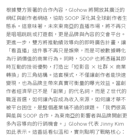
根據雙方簽署的合作內容，Glohow 將開放其廣泛的
網紅與創作者網絡，協助 SOOP 深化其全球創作者生
態系。這意味著，未來東南亞的直播市場，將不再只
是唱唱跳跳或打遊戲，更是品牌與內容的交會平台。
更進一步，雙方將推動績效導向的即時廣告計畫，讓
「看直播」這件事不再只是娛樂，而是可被數據轉化
為行銷價值的商業行為。同時，SOOP 也將憑藉其即
時互動的技術優勢，打造出「短影音 × 社群 × 商業
轉換」的三角結構。這套模式，不僅讓創作者能快速
變現，也為品牌主帶來真實可衡量的曝光效益。當創
作者經濟早已不是「副業」的代名詞，而是 Z 世代的
職涯首選，如何讓內容成為收入來源，如何讓才華不
被平台困住，是整個產業繞不過的課題。「我們很高
興能與 SOOP 合作，為東南亞的影響者與品牌開創更
多內容導向的行銷機會。」Glohow 代表 Jinny Kim
如此表示。這番話看似溫和，實則點明了戰略核心：