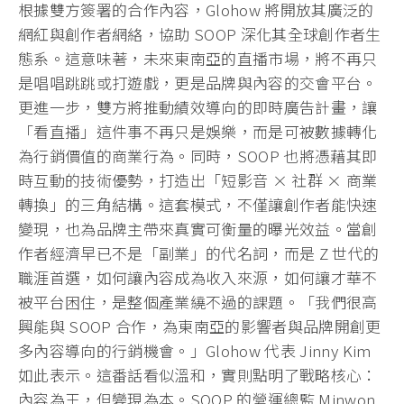
根據雙方簽署的合作內容，Glohow 將開放其廣泛的
網紅與創作者網絡，協助 SOOP 深化其全球創作者生
態系。這意味著，未來東南亞的直播市場，將不再只
是唱唱跳跳或打遊戲，更是品牌與內容的交會平台。
更進一步，雙方將推動績效導向的即時廣告計畫，讓
「看直播」這件事不再只是娛樂，而是可被數據轉化
為行銷價值的商業行為。同時，SOOP 也將憑藉其即
時互動的技術優勢，打造出「短影音 × 社群 × 商業
轉換」的三角結構。這套模式，不僅讓創作者能快速
變現，也為品牌主帶來真實可衡量的曝光效益。當創
作者經濟早已不是「副業」的代名詞，而是 Z 世代的
職涯首選，如何讓內容成為收入來源，如何讓才華不
被平台困住，是整個產業繞不過的課題。「我們很高
興能與 SOOP 合作，為東南亞的影響者與品牌開創更
多內容導向的行銷機會。」Glohow 代表 Jinny Kim
如此表示。這番話看似溫和，實則點明了戰略核心：
內容為王，但變現為本。SOOP 的營運總監 Minwon