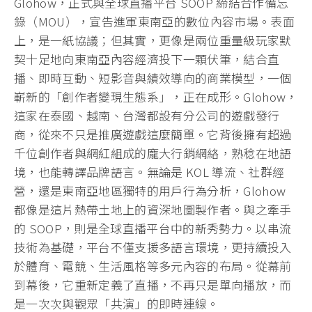
Glohow，正式與全球直播平台 SOOP 締結合作備忘
錄（MOU），宣告進軍東南亞的數位內容市場。表面
上，是一紙協議；但其實，更像是兩位重量級玩家默
契十足地向東南亞內容經濟投下一顆伏筆，結合直
播、即時互動、短影音與績效導向的商業模型，一個
嶄新的「創作者變現生態系」，正在成形。Glohow，
這家在泰國、越南、台灣都設有分公司的遊戲發行
商，從來不只是推廣遊戲這麼簡單。它背後擁有超過
千位創作者與網紅組成的龐大行銷網絡，熟稔在地語
境，也能轉譯品牌語言。無論是 KOL 導流、社群經
營，還是東南亞地區獨特的用戶行為分析，Glohow
都像是這片熱帶土地上的資深地圖製作者。與之牽手
的 SOOP，則是全球直播平台中的新秀勢力。以串流
技術為基礎，平台不僅支援多語言環境，更持續投入
於體育、電競、生活風格等多元內容的布局。從幕前
到幕後，它重新定義了直播，不再只是單向播放，而
是一次次與觀眾「共演」的即時連線。