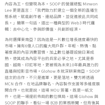
內容為王，但變現為本。SOOP 的營運總監 Minwon
Lee 更是直言：「我們致力於建立一個全新的直播生
態系統，賦能創作者、連結品牌，並促進彼此共同成
長。」簡單一句話，道出一種典型的 Web3 時代邏
輯：去中心化、參與即價值、共創即經濟。
為何選擇東南亞？因為這是一片數位增長速度最快的
市場。擁有6億人口的龐大用戶群，年輕、熱情、黏
著度高的內容消費習慣，加上數位基礎設施日漸成
熟，使其成為內容平台的兵家必爭之地。尤其是泰
國、越南、印尼等地，更被視為未來10年最具潛力的
直播與短影音市場。Glohow 本就深耕東南亞，SOOP
這次的合作，不只是進軍，更是落地。雙方將透過
MCN 合作、在地品牌聯名、內容製作支援等多維度展
開合作。也就是說，這場 MOU 簽署，既是一紙文
件，也是一場提前佈局的數位棋局。這場 Glohow 與
SOOP 的聯手，看似一場 B2B 的業務新聞，但背後其