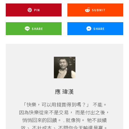
PIN
SUBMIT
SHARE
SHARE
應 瑋漢
「快樂，可以用錢買得到嗎？」 不能。
因為快樂從來不是交易， 而是付出之後，
悄悄回來的回饋。 . 就像狗。 牠不談績
效、 不計成本、 不問你今天輸還是贏。