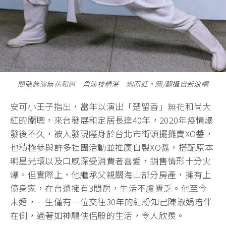
關聰飾演無花和尚一角演技精湛一炮而紅。圖/翻攝自新浪網
安可小王子指出，當年以演出「楚留香」無花和尚大
紅的關聰，來台發展和定居長達40年，2020年疫情爆
發後不久，被人發現隱身於台北市街頭擺攤賣XO醬，
也積極參與許多社團活動並推廣自製XO醬，搭配原本
明星光環以及口感深受消費者喜愛，銷售情形十分火
爆。但實際上，他繼承父親關海山部分房產，擁有上
億身家，在台還擁有3間房，生活不虞匱乏。他至今
未婚，一生僅有一位交往30年的紅粉知己陳淑娟陪伴
在側，過著如神鵰俠侶般的生活，令人欣羨。