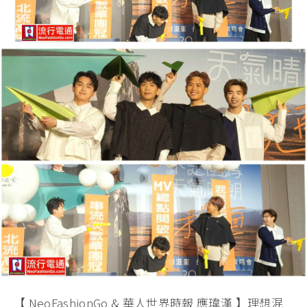
【 NeoFashionGo & 華人世界時報 應瑋漢 】理想混