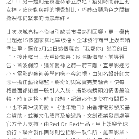
之中，另一邊則是袁澧林靜立原地，猶如時間靜止的
女神。這份動與靜的視覺對比，巧妙凸顯角色之間被
撕裂卻仍緊繫的情感牽絆。
此次坎城亮相不僅吸引歐美市場熱烈回響，更一舉售
出超過15個國家與地區版權。全球發行商甲上娛樂精
準出擊，選在5月20日這個蘊含「我愛你」諧音的日
子，接連釋出三大重磅驚喜：國際版海報、前導預
告、首波劇照，猶如愛神之箭一箭三雕，直擊影迷芳
心。電影的藝術美學同樣不容忽視，由知名設計師文
念中擔任藝術總監，將奇幻與寫實完美融合，使每一
格畫面都如畫一般引人入勝。攝影機鏡頭如情書般流
轉，時而定格、時而飛翔，記錄那份即使在時間長河
中也不曾沖淡的愛。《他年她日》由香港電影發展基
金資助，並獲文化體育及旅遊局、文創產業發展處等
官方全力支持，由Red On Red出品，甲上娛樂全球
發行。聯合製作團隊則包括影一製作所、能率影業、