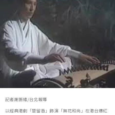
記者謝振維/台北報導
以經典港劇「楚留香」飾演「無花和尚」在港台爆紅