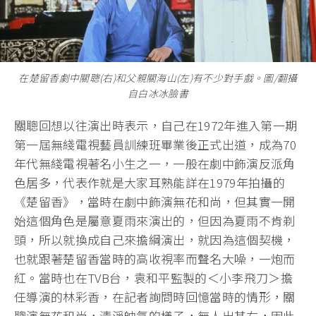
在楚留香劇中關聰(右)和父親關海山(左)有不少對手戲。圖/翻攝
自白冰冰臉書
關聰回想以往演出時表示，自己在1972年進入第一期
第一屆無綫電視藝員訓練班畢業後正式出道，成為70
年代無綫電視著名小生之一，一般在劇中飾演反派角
色居多，代表作就是大家耳熟能詳在1979年拍攝的
《楚留香》，當時在劇中飾演無花和尚，但其實一開
始這個角色是屬意夏雨來演出的，但因為夏雨不肯剃
頭，所以就換成自己來擔綱演出，就因為這個契機，
也就跟著楚留香當時的高收視率而聲名大噪，一炮而
紅。當時也在TVB台，袁和平監製的＜小李飛刀＞擔
任導演的林彩香，在記者詢問時回憶當時的情形，關
聰演無花和尚，清淨帥氣的樣子，無人出其右，因此