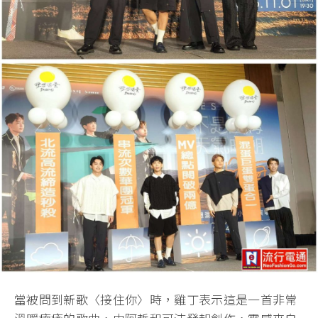
當被問到新歌〈接住你〉時，雞丁表示這是一首非常