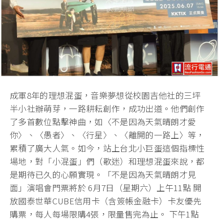
成軍8年的理想混蛋，音樂夢想從校園吉他社的三坪
半小社辦萌芽，一路耕耘創作，成功出道。他們創作
了多首數位點擊神曲，如〈不是因為天氣晴朗才愛
你〉、〈愚者〉、〈行星〉、〈離開的一路上〉等，
累積了廣大人氣。如今，站上台北小巨蛋這個指標性
場地，對「小混蛋」們（歌迷）和理想混蛋來說，都
是期待已久的心願實現。「不是因為天氣晴朗才見
面」演唱會門票將於 6月7日（星期六）上午11點 開
放國泰世華CUBE信用卡（含簽帳金融卡）卡友優先
購票，每人每場限購4張，限量售完為止。 下午1點