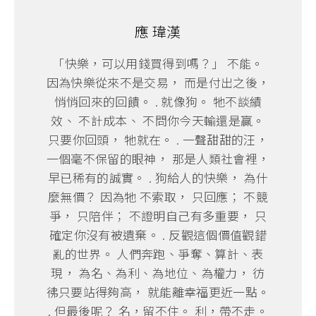
應 瑋漢
「快樂，可以用錢買得到嗎？」 不能。
因為快樂從來不是交易， 而是付出之後，
悄悄回來的回饋。 . 就像狗。 牠不談績
效、 不計成本、 不問你今天輸還是贏。
只要你回頭， 牠就在。 . 一聲甜甜的汪，
一個毫不保留的眼神， 那是人類社會裡，
早已稀有的誠實。 . 狗給人的快樂， 為什
麼無價？ 因為牠 不索取， 只回應； 不競
爭， 只陪伴； 不證明自己有多重要， 只
確定你沒有被遺棄。 . 反觀這個價值觀錯
亂的世界。 人們奔跑、爭奪、算計、表
現， 為名、為利、為地位、為權力， 彷
彿只要站得夠高， 就能離幸福更近一點。
. 但最後呢？ 名，留不住。 利，帶不走。