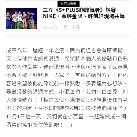
也可以看看
三立《S+PLUS巔峰舞者》評審
NIKE、賽評金陽、許凱皓現場共舞
2025 年 1 月 12 日
成軍八年，歷經七年之癢，團員們坦言會有摩擦衝
突，但他們會認真溝通，希望將四個人的優點和色彩
都融入作品中。建廷還爆料，他與可沛前陣子因意見
不合，還「默默地一人寫了一首歌送給對方」，但內
容是希望彼此能像從前一樣熟悉，多表達內心想法，
是很溫馨的溝通方式。小混蛋們，我們小巨蛋見！四
人熱情號召：「相信每個小混蛋愛上理想混蛋都有著
不同的原因，在不同的時刻卻都同樣被我們接住了。
11月1日這一天，我們就在小巨蛋，一起編織成一個
溫柔的擁抱接住彼此吧！！」