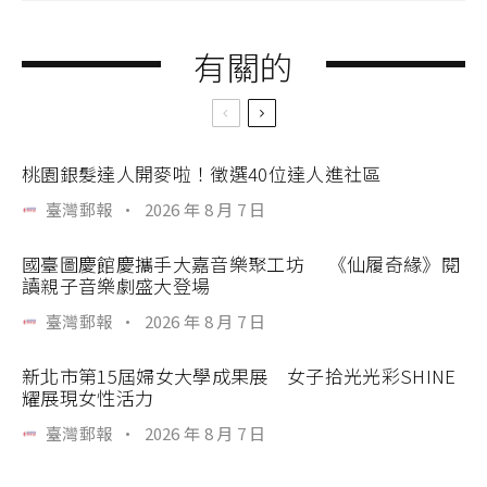
有關的
桃園銀髮達人開麥啦！徵選40位達人進社區
臺灣郵報
·
2026 年 8 月 7 日
國臺圖慶館慶攜手大嘉音樂聚工坊 《仙履奇緣》閱
讀親子音樂劇盛大登場
臺灣郵報
·
2026 年 8 月 7 日
新北市第15屆婦女大學成果展 女子拾光光彩SHINE
耀展現女性活力
臺灣郵報
·
2026 年 8 月 7 日