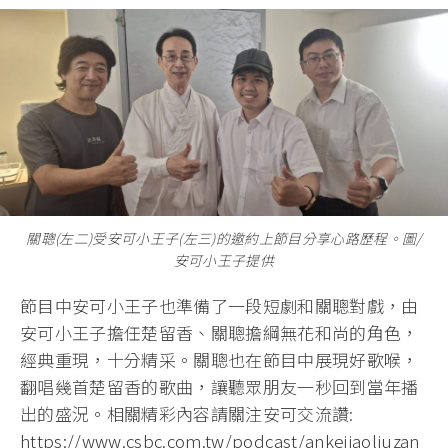
關聰(左二)受安可小王子(左三)的邀約上節目分享心路歷程。圖/
安可小王子提供
節目中安可小王子也準備了一段短劇和關聰對戲，由
安可小王子擔任楚留香、關聰擔綱無花和尚的角色，
經典重現，十分精采。關聰也在節目中展現好歌喉，
翻唱幾首楚留香的歌曲，讓聽眾朋友一秒回到當年播
出的盛況。相關精彩內容請關注安可交流讚:
https://www.csbc.com.tw/podcast/ankejiaoliuzan