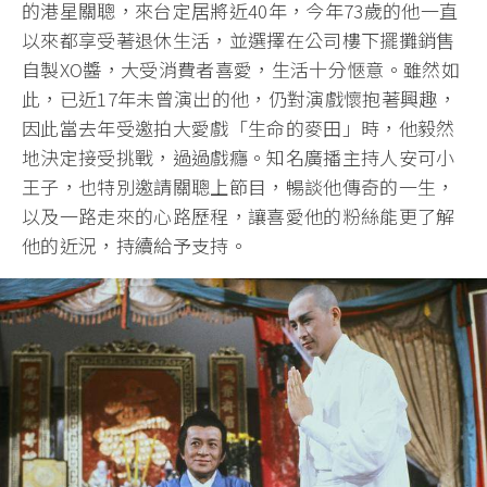
的港星關聰，來台定居將近40年，今年73歲的他一直
以來都享受著退休生活，並選擇在公司樓下擺攤銷售
自製XO醬，大受消費者喜愛，生活十分愜意。雖然如
此，已近17年未曾演出的他，仍對演戲懷抱著興趣，
因此當去年受邀拍大愛戲「生命的麥田」時，他毅然
地決定接受挑戰，過過戲癮。知名廣播主持人安可小
王子，也特別邀請關聰上節目，暢談他傳奇的一生，
以及一路走來的心路歷程，讓喜愛他的粉絲能更了解
他的近況，持續給予支持。