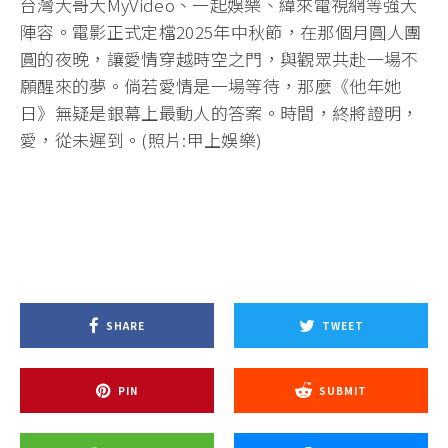
台灣大哥大MyVideo、一起娛樂、緯來電視網等強大
陣容。電影正式定檔2025年中秋節，在那個月圓人團
圓的夜晚，讓愛情穿越時空之門，與觀眾共赴一場不
願醒來的夢。倘若愛情是一場等待，那麼《他年她
日》無疑是銀幕上最動人的答案。時間，終將證明，
愛，從未遲到。(照片:甲上娛樂)
SHARE
TWEET
PIN
SUBMIT