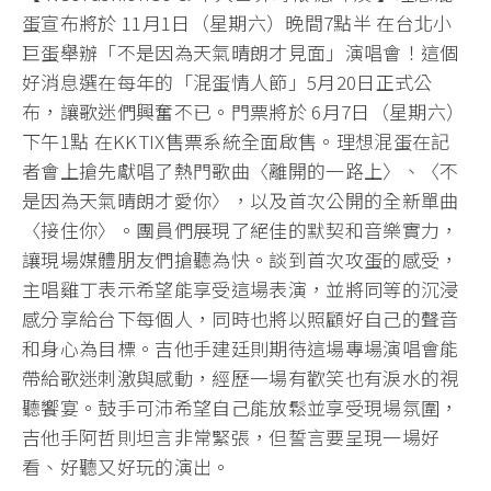
蛋宣布將於 11月1日（星期六）晚間7點半 在台北小
巨蛋舉辦「不是因為天氣晴朗才見面」演唱會！這個
好消息選在每年的「混蛋情人節」5月20日正式公
布，讓歌迷們興奮不已。門票將於 6月7日（星期六）
下午1點 在KKTIX售票系統全面啟售。理想混蛋在記
者會上搶先獻唱了熱門歌曲〈離開的一路上〉、〈不
是因為天氣晴朗才愛你〉，以及首次公開的全新單曲
〈接住你〉。團員們展現了絕佳的默契和音樂實力，
讓現場媒體朋友們搶聽為快。談到首次攻蛋的感受，
主唱雞丁表示希望能享受這場表演，並將同等的沉浸
感分享給台下每個人，同時也將以照顧好自己的聲音
和身心為目標。吉他手建廷則期待這場專場演唱會能
帶給歌迷刺激與感動，經歷一場有歡笑也有淚水的視
聽饗宴。鼓手可沛希望自己能放鬆並享受現場氛圍，
吉他手阿哲則坦言非常緊張，但誓言要呈現一場好
看、好聽又好玩的演出。