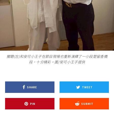
關聰(左)和安可小王子在節目現場也重新演繹了一小段楚留香橋
段，十分精彩。圖/安可小王子提供
SHARE
TWEET
PIN
SUBMIT