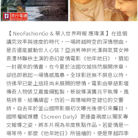
【 NeoFashionGo & 華人世界時報 應瑋漢 】在這個
講究效率與速度的時代，一場跨越時空的深情戀曲，
是否還能撼動世人心弦？亞洲男神許光漢與氣質女神
袁澧林聯袂主演的奇幻愛情電影《他年她日》，猶如
一封遲來的情書，在今夏於法國坎城悄然展開序章，
卻迅即掀起一場情感風暴。全球影迷無不屏息以待，
彷彿早已愛上這段尚未展開的戀情。電影由華語影壇
傳奇人物張艾嘉擔綱監製，新銳導演龔兆平執導，風
格詩意、結構縝密，仿若一首隱喻時空錯位的交響
詩。自去年於釜山國際影展初次曝光後便引來矚目，
國際權威媒體《Screen Daily》更連番兩度以獨家專
文報導之姿，將本片視為年度焦點作品。若愛情是一
場等待，那麼《他年她日》所描繪的，便是穿越四季