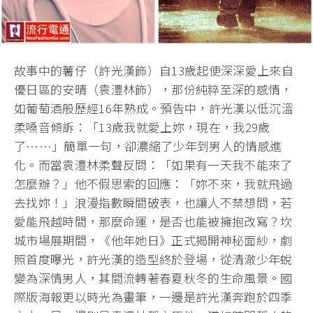
故事中的薯仔（許光漢飾）自13歲起便深深愛上來自
優日區的安晴（袁澧林飾），那份純粹至深的感情，
如葡萄酒般歷經16年熟成。預告中，許光漢以低沉溫
柔嗓音傾訴：「13歲我就愛上妳，現在，我29歲
了……」簡單一句，卻濃縮了少年到男人的情感進
化。而當袁澧林柔聲反問：「如果有一天我不能來了
怎麼辦？」他不假思索的回應：「妳不來，我就飛過
去找妳！」浪漫指數瞬間破表，也讓人不禁想問，若
愛能飛越時間，那麼命運，是否也能被擁抱改寫？坎
城市場展期間，《他年她日》正式揭開神秘面紗，劇
照首度曝光，許光漢的造型終於登場，從清澈少年蛻
變為深情男人，其間流轉著春夏秋冬的生命風景。國
際版海報更以時光為畫筆，一邊是許光漢奔跑於四季