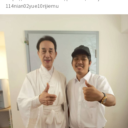
114nian02yue10rijiemu