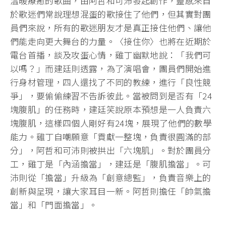
溫暖療癒的歌曲，由阿哲和可沛發起創作，靈感來自
於歌迷們常說理想混蛋的歌接住了他們，但其實對團
員們來說，所有的歌迷朋友才是真正接住他們、讓他
們能走向更大舞台的力量。〈接住你〉也將在近期於
電台首播，談及攻蛋心情，雞丁幽默地說：「我們可
以嗎？」而建廷則透露，為了演唱會，團員們開始進
行身材管理，四人還找了不同的教練，進行「良性競
爭」，要偷偷練習不告訴彼此。當被問到是否有「24
塊腹肌」的任務時，建廷笑說原本預想是一人負責六
塊腹肌，這樣四個人剛好有24塊，展現了他們的數學
能力。雞丁自嘲願意「貢獻一整塊，負責很圓滿的部
分」，阿哲和可沛則被拱出「六塊肌」。對於團員分
工，雞丁是「內涵擔當」，建廷是「腹肌擔當」。可
沛則從「擔當」升級為「創意總監」，負責音樂上的
創新與呈現，讓大家耳目一新。阿哲則擔任「帥氣擔
當」和「門面擔當」。