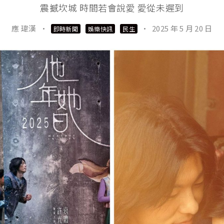
震撼坎城 時間若會說愛 愛從未遲到
應 瑋漢
·
·
2025 年 5 月 20 日
即時新聞
娛樂快訊
民生