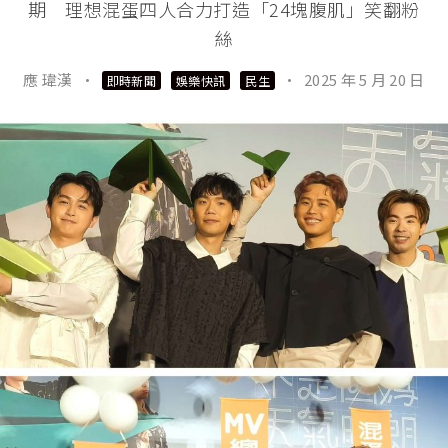
期 理想混蛋四人合力打造「24塊腹肌」笑翻粉
絲
應 瑋漢
·
·
2025 年 5 月 20 日
即時新聞
娛樂快訊
民生