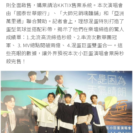
則全面啟售，購票請洽KKTIX售票系統。本次演唱會
由「國泰世華銀行」、「大師兄銷魂麵舖」和「亞洲
萬里通」聯合贊助。記者會上，理想混蛋特別打造了
蛋型氣球並搭配彩帶，揭示了他們在樂壇締造的驚人
成績單：1.北流高流締造秒殺、2.串流次數華團冠
軍、 3. MV總點閱破兩億、 4.混蛋巨蛋雙蛋合一。這
些亮眼的數據，讓外界預祝本次小巨蛋演唱會票房秒
殺完售！