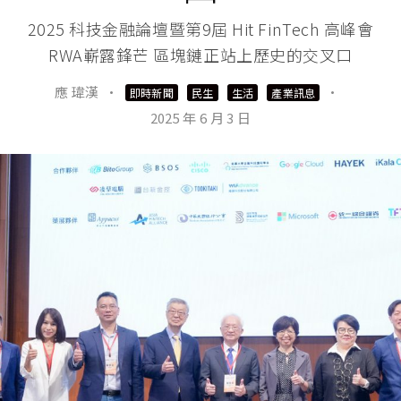
2025 科技金融論壇暨第9屆 Hit FinTech 高峰會
RWA嶄露鋒芒 區塊鏈正站上歷史的交叉口
應 瑋漢
·
·
即時新聞
民生
生活
產業訊息
2025 年 6 月 3 日