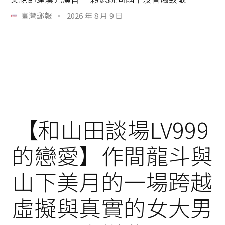
臺灣郵報
·
2026 年 8 月 9 日
【和山田談場LV999
的戀愛】作間龍斗與
山下美月的一場跨越
虛擬與真實的女大男