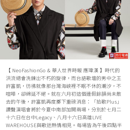
【 NeoFashionGo & 華人世界時報 應瑋漢 】時代的
洪流總會洗鍊出不朽的旋律，而台語歌壇的男中之王
許富凱，彷彿就像那台灣海峽裡不眠不休的潮汐，不
喧嘩，卻綿延不絕。就在六月初這個連假餘韻尚未散
去的午後，許富凱再度擲下重磅消息：「拾歌Plus」
讚聲演唱會將於今夏中南部加開兩場，分別於七月二
十六日在台中Legacy、八月十六日高雄LIVE
WAREHOUSE與歌迷熱情相見。每場皆為午後四點半