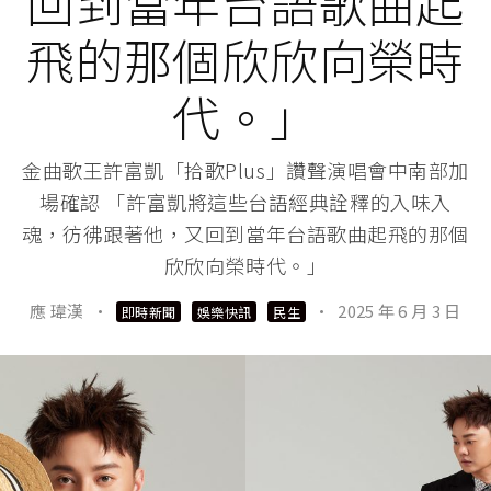
回到當年台語歌曲起
飛的那個欣欣向榮時
代。」
金曲歌王許富凱「拾歌Plus」讚聲演唱會中南部加
場確認 「許富凱將這些台語經典詮釋的入味入
魂，彷彿跟著他，又回到當年台語歌曲起飛的那個
欣欣向榮時代。」
應 瑋漢
·
·
2025 年 6 月 3 日
即時新聞
娛樂快訊
民生