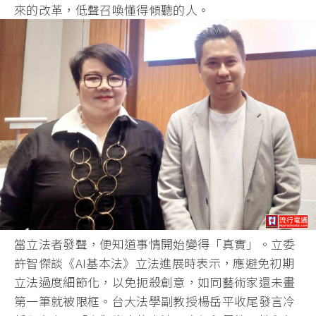
來的改革，低聲召喚懂得傾聽的人。
當立法者發聲，便知道事情開始變得「真實」。立委
許智傑談《AI基本法》立法進展時表示，應避免初期
立法過度細節化，以免扼殺創意，如同藝術家還未畫
第一筆就被限框。台大法學副教授楊岳平收尾發言冷