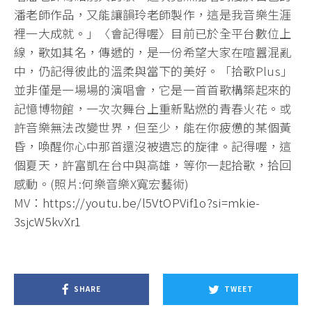
潘老師作品，又能讓韻玲老師製作，這是我音樂生涯
裡一大成就。」〈會記得喔〉目前已於全平台數位上
線，歌如其名，傳遞的，是一份希望大家在喧囂混亂
中，仍記得彼此的溫柔與當下的美好。「拾歌Plus」
並非僅是一場場的演唱會，它是一首首歌構築起來的
記憶博物館，一次次舞台上重新點燃的青春火花。或
許音樂無法改變世界，但至少，能在你疲憊的某個黃
昏，喚醒你心中那首還沒被遺忘的旋律。記得喔，這
個夏天，許富凱在台中與高雄，等你一起拾歌，拾回
感動。(照片:何樂音樂X寬宏藝術)
MV：
https://youtu.be/l5VtOPVif1o?si=mkie-
3sjcW5kvXr1
SHARE
TWEET