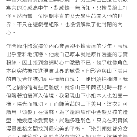
寡言的冷感高中生，對感情一無所知，只擅長線上打
怪。然而當一位明朗率直的女大學生茜闖入他的世
界，不只在遊戲裡組隊，也慢慢解鎖了他封閉的內
心。
作間龍斗飾演這位內心豐富卻不擅表達的少年，表現
出乎意料地沉穩。他說自己原本就是原作漫畫的忠實
粉絲，因此接到邀請時心中激動不已，幾乎就像角色
本身突然被拉進現實世界的感覺。他形容與山下美月
的首次合作猶如劇中情節再現：「剛開始拍攝時，我
們之間的確有些距離感，就像山田和茜初見時一樣。
但隨著拍攝漸入佳境，我發現山下小姐本人也如茜一
樣，陽光而親切。」而飾演茜的山下美月，這次則可
謂用「頭髮」在演戲。為了還原原作中金髮女孩的造
型，她幾經染髮實驗，試遍多種髮色，只為在現實與
漫畫風格之間找到最完美的平衡。「染到頭髮都分岔
了！」她笑說，卻絲毫沒有抱怨。她坦言，這樣的造