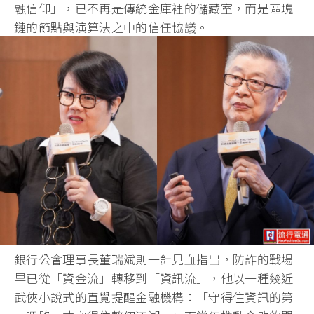
融信仰」，已不再是傳統金庫裡的儲藏室，而是區塊
鏈的節點與演算法之中的信任協議。
銀行公會理事長董瑞斌則一針見血指出，防詐的戰場
早已從「資金流」轉移到「資訊流」，他以一種幾近
武俠小說式的直覺提醒金融機構：「守得住資訊的第