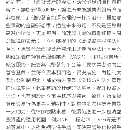
靜卻有力：「虛擬資產的專法，應保留足夠彈性與包
容性，讓創新得以呼吸，讓法治成為創業者的盾牌而
非枷鎖。」他的發言如深夜裡的一杯冷泡茶，提醒那
些躁動的金融夢想家：通往未來的路，不只是狂熱與
高漲的幣值，更是規則、倫理與共識的精雕細琢。周
念暉律師表示：「立法院提出的《虛擬資產服務法》
草案，象徵台灣虛擬資產監理正式走向專法化。草案
明確定義虛擬資產服務業者（VASP），包括交易所、
錢包服務、託管與代幣發行平台等，要求業者須向金
管會登錄，並符合資本額門檻、資安措施、內控制度
及洗錢防制規定，補足過去僅靠《洗錢防制法》管理
的法律空白。此舉有助於杜絕非法平台、提升投資人
信任，也有利於建立市場秩序與監管一致性，讓虛擬
資產交易行為更具可預期性，對整體金融科技產業是
一大助力。從律師觀點來看，後續仍應進一步釐清虛
擬資產的適用範圍，例如NFT、穩定幣、DeFi等是否
涵蓋其中，以避免適法性爭議。同時建議強化投資爭