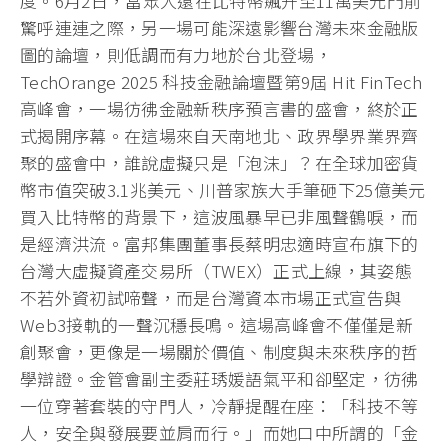
度。6月2日，當眾人還在比特幣飆升至11萬美元門前
驚呼連連之際，另一場可能深遠影響台灣未來金融版
圖的論壇，則低調而有力地於台北登場，
TechOrange 2025 科技金融論壇暨第9屆 Hit FinTech
高峰會，一場彷彿金融新秩序預言書的盛會，終於正
式揭開序幕。在這場來自天南地北、政界學界業界齊
聚的盛會中，誰說虛擬只是「泡沫」？在全球加密貨
幣市值突破3.1兆美元、川普家族大手筆砸下25億美元
買入比特幣的背景下，這波風暴早已非風聲鶴唳，而
是經濟洪流。富邦集團董事長蔡明忠適時宣布旗下的
台灣大虛擬資產交易所（TWEX）正式上線，其姿態
不若外資初試啼聲，而是台灣資本市場正式宣告與
Web3接軌的一聲沉穩長鳴。這場高峰會不僅僅是新
創聚會，更像是一場關於價值、制度與未來秩序的哲
學辯證。金管會副主委莊琇媛語氣平和卻堅定，彷彿
一位穿著套裝的守門人，冷靜提醒在座：「科技不等
人，安全與發展要並肩而行。」而她口中所謂的「金