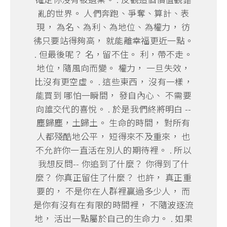
亂的世界。 人們奔跑、爭奪、算計、表
現， 為名、為利、為地位、為權力， 彷
彿只要站得夠高， 就能離幸福更近一點。
. 但最後呢？ 名，留不住。 利，帶不走。
地位，隨風向而變。 權力， 一旦失效，
比沒有更空虛。 . 這些東西， 沒有一樣，
能買到 哪怕一瞬間， 發自內心、 不需要
向誰交代的喜悅。 . 於是我們終將明白 --
塵歸塵，土歸土。 生命的時間， 對所有
人都殘酷地公平， 短得來不及重來， 也
不允許你一直活在別人的期待裡。 . 所以
我想反問-- 你追到了什麼？ 你得到了什
麼？ 你真正留住了什麼？ 也許， 真正重
要的， 不是你在人群裡贏過多少人， 而
是你有沒有在有限的時間裡， 不隨波逐流
地， 活出一點屬於自己的生命力。 . 如果