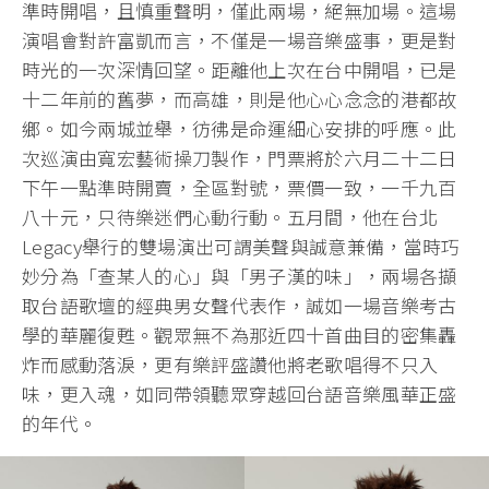
準時開唱，且慎重聲明，僅此兩場，絕無加場。這場
演唱會對許富凱而言，不僅是一場音樂盛事，更是對
時光的一次深情回望。距離他上次在台中開唱，已是
十二年前的舊夢，而高雄，則是他心心念念的港都故
鄉。如今兩城並舉，彷彿是命運細心安排的呼應。此
次巡演由寬宏藝術操刀製作，門票將於六月二十二日
下午一點準時開賣，全區對號，票價一致，一千九百
八十元，只待樂迷們心動行動。五月間，他在台北
Legacy舉行的雙場演出可謂美聲與誠意兼備，當時巧
妙分為「查某人的心」與「男子漢的味」，兩場各擷
取台語歌壇的經典男女聲代表作，誠如一場音樂考古
學的華麗復甦。觀眾無不為那近四十首曲目的密集轟
炸而感動落淚，更有樂評盛讚他將老歌唱得不只入
味，更入魂，如同帶領聽眾穿越回台語音樂風華正盛
的年代。