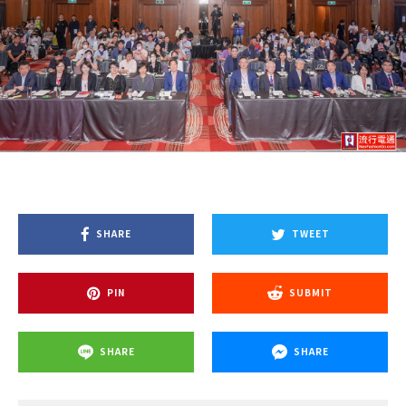
SHARE
TWEET
PIN
SUBMIT
SHARE
SHARE