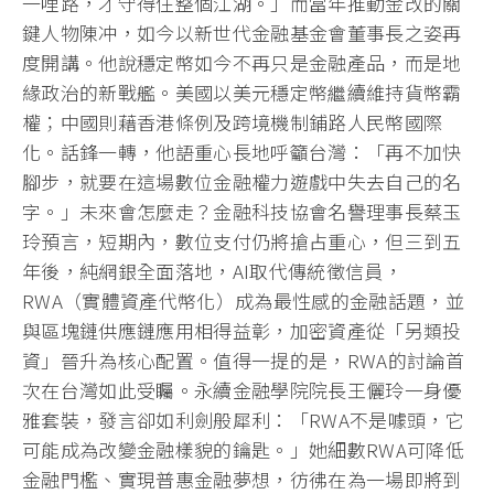
一哩路，才守得住整個江湖。」而當年推動金改的關
鍵人物陳冲，如今以新世代金融基金會董事長之姿再
度開講。他說穩定幣如今不再只是金融產品，而是地
緣政治的新戰艦。美國以美元穩定幣繼續維持貨幣霸
權；中國則藉香港條例及跨境機制鋪路人民幣國際
化。話鋒一轉，他語重心長地呼籲台灣：「再不加快
腳步，就要在這場數位金融權力遊戲中失去自己的名
字。」未來會怎麼走？金融科技協會名譽理事長蔡玉
玲預言，短期內，數位支付仍將搶占重心，但三到五
年後，純網銀全面落地，AI取代傳統徵信員，
RWA（實體資產代幣化）成為最性感的金融話題，並
與區塊鏈供應鏈應用相得益彰，加密資產從「另類投
資」晉升為核心配置。值得一提的是，RWA的討論首
次在台灣如此受矚。永續金融學院院長王儷玲一身優
雅套裝，發言卻如利劍般犀利：「RWA不是噱頭，它
可能成為改變金融樣貌的鑰匙。」她細數RWA可降低
金融門檻、實現普惠金融夢想，彷彿在為一場即將到