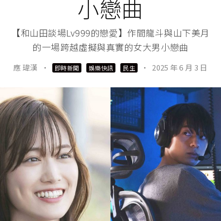
小戀曲
【和山田談場Lv999的戀愛】作間龍斗與山下美月
的一場跨越虛擬與真實的女大男小戀曲
應 瑋漢
·
·
2025 年 6 月 3 日
即時新聞
娛樂快訊
民生