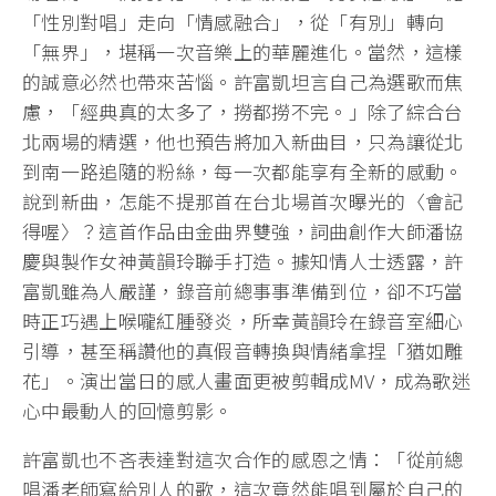
「性別對唱」走向「情感融合」，從「有別」轉向
「無界」，堪稱一次音樂上的華麗進化。當然，這樣
的誠意必然也帶來苦惱。許富凱坦言自己為選歌而焦
慮，「經典真的太多了，撈都撈不完。」除了綜合台
北兩場的精選，他也預告將加入新曲目，只為讓從北
到南一路追隨的粉絲，每一次都能享有全新的感動。
說到新曲，怎能不提那首在台北場首次曝光的〈會記
得喔〉？這首作品由金曲界雙強，詞曲創作大師潘協
慶與製作女神黃韻玲聯手打造。據知情人士透露，許
富凱雖為人嚴謹，錄音前總事事準備到位，卻不巧當
時正巧遇上喉嚨紅腫發炎，所幸黃韻玲在錄音室細心
引導，甚至稱讚他的真假音轉換與情緒拿捏「猶如雕
花」。演出當日的感人畫面更被剪輯成MV，成為歌迷
心中最動人的回憶剪影。
許富凱也不吝表達對這次合作的感恩之情：「從前總
唱潘老師寫給別人的歌，這次竟然能唱到屬於自己的