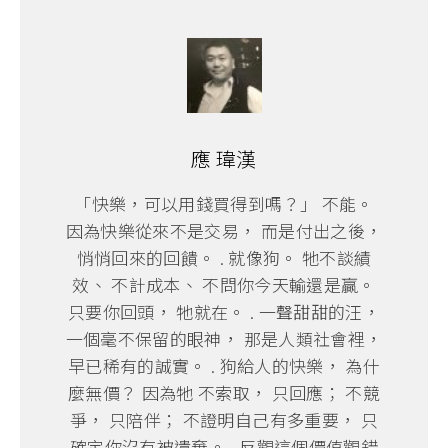
應 瑋漢
「快樂，可以用錢買得到嗎？」 不能。
因為快樂從來不是交易， 而是付出之後，
悄悄回來的回饋。 . 就像狗。 牠不談績
效、 不計成本、 不問你今天輸還是贏。
只要你回頭， 牠就在。 . 一聲甜甜的汪，
一個毫不保留的眼神， 那是人類社會裡，
早已稀有的誠實。 . 狗給人的快樂， 為什
麼無價？ 因為牠 不索取， 只回應； 不競
爭， 只陪伴； 不證明自己有多重要， 只
確定你沒有被遺棄。 . 反觀這個價值觀錯