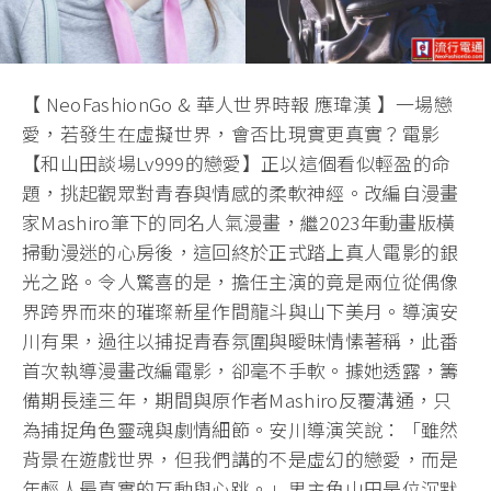
【 NeoFashionGo & 華人世界時報 應瑋漢 】一場戀
愛，若發生在虛擬世界，會否比現實更真實？電影
【和山田談場Lv999的戀愛】正以這個看似輕盈的命
題，挑起觀眾對青春與情感的柔軟神經。改編自漫畫
家Mashiro筆下的同名人氣漫畫，繼2023年動畫版橫
掃動漫迷的心房後，這回終於正式踏上真人電影的銀
光之路。令人驚喜的是，擔任主演的竟是兩位從偶像
界跨界而來的璀璨新星作間龍斗與山下美月。導演安
川有果，過往以捕捉青春氛圍與曖昧情愫著稱，此番
首次執導漫畫改編電影，卻毫不手軟。據她透露，籌
備期長達三年，期間與原作者Mashiro反覆溝通，只
為捕捉角色靈魂與劇情細節。安川導演笑說：「雖然
背景在遊戲世界，但我們講的不是虛幻的戀愛，而是
年輕人最真實的互動與心跳。」男主角山田是位沉默