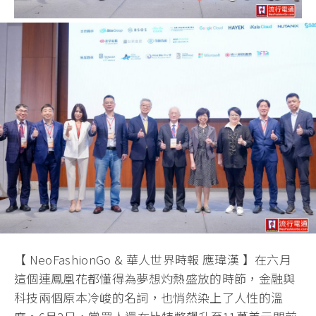
【 NeoFashionGo & 華人世界時報 應瑋漢 】在六月
這個連鳳凰花都懂得為夢想灼熱盛放的時節，金融與
科技兩個原本冷峻的名詞，也悄然染上了人性的溫