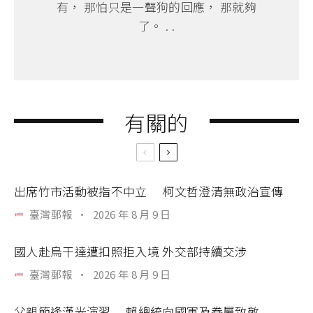
有， 那怕只是一聲狗的回應， 那就夠
了。 . .
有關的
出席竹市活動被指不中立 柯文哲澄清無政治宣傳
臺灣郵報
·
2026 年 8 月 9 日
國人赴烏干達遭扣照拒入境 外交部持續交涉
臺灣郵報
·
2026 年 8 月 9 日
父親節逢漢光演習 賴總統向國軍及眷屬致敬