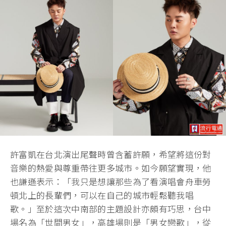
許富凱在台北演出尾聲時曾含蓄許願，希望將這份對
音樂的熱愛與尊重帶往更多城市。如今願望實現，他
也謙遜表示：「我只是想讓那些為了看演唱會舟車勞
頓北上的長輩們，可以在自己的城市輕鬆聽我唱
歌。」至於這次中南部的主題設計亦頗有巧思，台中
場名為「世間男女」，高雄場則是「男女戀歌」，從