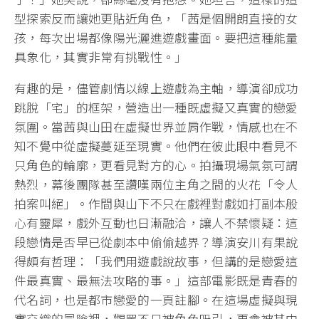
型探索反而讓她更貼近角色，「茜是個開朗直接的女
孩，每次出場都像陽光灑進遊戲畫面。要把這種能量
具象化，其實非常有挑戰性。」
有趣的是，儘管劇情以線上遊戲為主軸，導演卻成功
跳脫「宅」的框架，營造出一種既虛擬又真實的戀愛
氛圍。當茜與山田在虛擬世界並肩作戰，情感也在不
知不覺中從虛擬蔓延至現實。他們在彼此眼中看見不
只角色的輪廓，更看見對方的心。拍攝現場氣氛可謂
熱烈，幕後團隊甚至讚嘆兩位主角之間的火花「令人
拍案叫絕」。作間與山下不只在戲裡對戲如打副本般
心有靈犀，戲外互動也日漸融洽，讓人不禁懷疑：這
段戀情是否早已從劇本中偷偷越界？導演安川有果說
得頗有哲理：「我們用遊戲說故事，但講的是戀愛這
件最真實、最無法攻略的事。」這部電影既是青春的
代名詞，也是都市戀愛的一頁註腳。在這場虛擬與現
實交織的冒險裡，觀眾不只被角色吸引，更會被其中