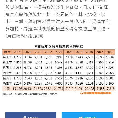
股災的跌幅，干擾有逐漸淡化的跡象，且5月下旬輝
達宣布總部落腳北士科，為周遭的士林、北投、淡
水、三重、蘆洲等地房市注入一劑強心針，受產業利
多加持，周邊區域後續的價量表現有機會止跌回穩。
(責任編輯/ 謝振維)