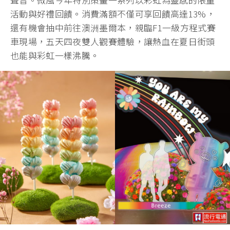
活動與好禮回饋。消費滿額不僅可享回饋高達13%，
還有機會抽中前往澳洲墨爾本，親臨F1一級方程式賽
車現場，五天四夜雙人觀賽體驗，讓熱血在夏日街頭
也能與彩虹一樣沸騰。