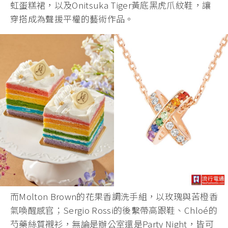
虹蛋糕裙，以及Onitsuka Tiger黃底黑虎爪紋鞋，讓
穿搭成為聲援平權的藝術作品。
而Molton Brown的花果香調洗手組，以玫瑰與苦橙香
氣喚醒感官；Sergio Rossi的後繫帶高跟鞋、Chloé的
芍藥絲質襯衫，無論是辦公室還是Party Night，皆可