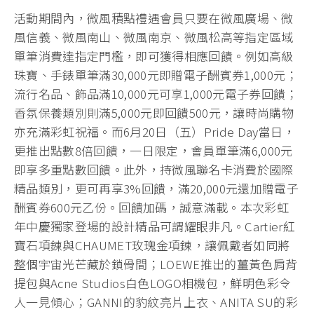
活動期間內，微風積點禮遇會員只要在微風廣場、微
風信義、微風南山、微風南京、微風松高等指定區域
單筆消費達指定門檻，即可獲得相應回饋。例如高級
珠寶、手錶單筆滿30,000元即贈電子酬賓券1,000元；
流行名品、飾品滿10,000元可享1,000元電子券回饋；
香氛保養類別則滿5,000元即回饋500元，讓時尚購物
亦充滿彩虹祝福。而6月20日（五）Pride Day當日，
更推出點數8倍回饋，一日限定，會員單筆滿6,000元
即享多重點數回饋。此外，持微風聯名卡消費於國際
精品類別，更可再享3%回饋，滿20,000元還加贈電子
酬賓券600元乙份。回饋加碼，誠意滿載。本次彩虹
年中慶獨家登場的設計精品可謂耀眼非凡。Cartier紅
寶石項鍊與CHAUMET玫瑰金項鍊，讓佩戴者如同將
整個宇宙光芒藏於鎖骨間；LOEWE推出的薑黃色肩背
提包與Acne Studios白色LOGO相機包，鮮明色彩令
人一見傾心；GANNI的豹紋亮片上衣、ANITA SU的彩