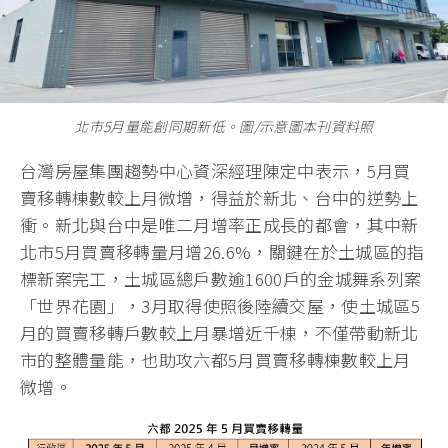
北市5月量能創同期新低。圖/示意圖本刊資料照
台灣房屋集團趨勢中心資深經理陳定中表示，5月買
賣移轉棟數較上月微增，得益於新北、台中的逆勢上
衝。新北與台中是唯二月增率正成長的都會，其中新
北市5月買賣移轉量月增26.6%，關鍵在於土城區的指
標新案完工，土城區總戶數逾1600戶的金城舞系列案
「世界花園」，3月取得使照後陸續交屋，使土城區5
月的買賣移轉戶數較上月暴增近千棟，不僅帶動新北
市的整體量能，也助攻六都5月買賣移轉棟數較上月
微增。