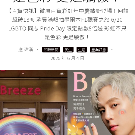
【百貨快訊】微風百貨彩虹年中慶繽紛登場！回饋
飆破13% 消費滿額抽墨爾本F1觀賽之旅 6/20
LGBTQ 同志 Pride Day 限定點數8倍送 彩虹不只
是色彩 更是驕傲！
應 瑋漢
·
·
即時新聞
民生
生活
產業訊息
2025 年 6 月 4 日