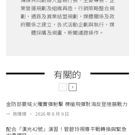
業營運規劃及組織再造，行銷策略整合規
劃，通路及異業結盟規劃，媒體關係及政
府關係之建立，各式活動企劃與執行，媒
體採購及規畫，新聞議題操作。
有關的
金防部要域火殲實彈射擊 標槍飛彈對海反登陸展戰力
商傳媒
·
2026 年 8 月 9 日
配合「漢光42號」演習！管碧玲視導平戰轉換與緊急
出港課目