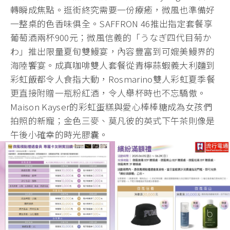
轉瞬成焦點。逛街終究需要一份療癒，微風也準備好
一整桌的色香味俱全。SAFFRON 46推出指定套餐享
葡萄酒兩杯900元；微風信義的「うなぎ四代目菊か
わ」推出限量夏旬雙鰻宴，內容豐富到可媲美鰻界的
海陸饗宴。成真咖啡雙人套餐從青檸蒜蝦義大利麵到
彩虹飯都令人食指大動，Rosmarino雙人彩虹夏季餐
更直接附贈一瓶粉紅酒，令人舉杯時也不忘驕傲。
Maison Kayser的彩虹蛋糕與愛心棒棒糖成為女孩們
拍照的新寵；金色三麥、莫凡彼的英式下午茶則像是
午後小確幸的時光膠囊。