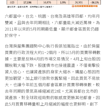
六都當中，台北、桃園、台南及高雄等四都，均年月
雙減，且與去年同期相比，六都量能大減近萬棟，為
2011年以來的5月同期最低量，顯示都會區買氣仍趨
於保守。
台灣房屋集團趨勢中心執行長張旭嵐指出，由於房屋
買賣的行政流程大約1~2個月，所以5月的買賣移轉數
據，主要是反映4月的市場交易情況，4月上旬台股因
關稅戰大幅下跌，股匯債市也接連震盪，不僅衝擊投
資人信心，也讓資產族的身家大縮水，購屋心態因而
更加觀望，加上銀行放款依舊緊縮，因此買氣不易放
大，也讓今年前五個月都會區累計買賣移轉棟數，較
去年同期的景氣高峰縮減近2成。尤其首都台北市的
資產族，對全球政經局勢的敏感度更勝其他都會，因
此5月買賣移轉量較上月縮減的幅度也更鮮明，創下