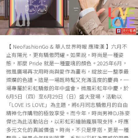
【 NeoFashionGo & 華人世界時報 應瑋漢 】六月不
止有陽光，更有驕傲閃耀。如果說，時尚是一種姿
態，那麼 Pride 就是一種靈魂的顏色。2025年6月，
微風廣場再次用時尚與愛作為畫布，綻放出一整季最
燦爛的色譜。這是一場既時髦又充滿溫度的慶典，一
場專屬於彩虹驕傲的年中盛會。微風彩虹年中慶，於
6月5日（四）至6月29日（日）盛大登場，活動以
「LOVE IS LOVE」為主題，將6月同志驕傲月的自由
精神化作購物的極致享受。而今年，時尚男神DJ孫麥
傑也為此活動站台，以彩虹彩繪臉龐展現支持，呼應
多元文化的真誠價值。時尚，不只是穿搭，更是一種
聲音。微風今年特別策畫一系列以彩虹為靈感的限量