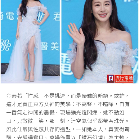
金泰希「性感」不是挑逗，而是優雅的暗語。或許，
這才是真正東方女神的美學：不高聲，不喧嘩，自有
一番氣定神閒的震懾。現場鎂光燈閃爍，她不動如
山，只微微一笑，那一刻，連空氣似乎都帶著珠光。
如此仙氣與性感共存的造型，一如她本人，真實得驚
豔，安靜得奪目。會場佈置以「鑽石幻境」為主軸，