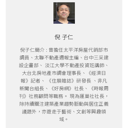
倪 子仁
倪子仁簡介 : 曾擔任太平洋房屋代銷部市
調員、太聯不動產週報主編、台中三采建
設企畫部、 淡江大學不動產投資班講師、
大台北房地產市調會理事長、《經濟日
報》記者、 《住展雜誌》研發長 、非凡
新聞台組長、《好房網》社長、《時報周
刊》社務顧問等職務。 現為運巢社社長，
除持續關注建築產業趨勢脈動與居住正義
議題外，亦遊走于藝術、文創等興趣領
域。