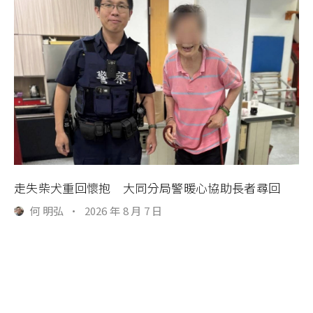
走失柴犬重回懷抱 大同分局警暖心協助長者尋回
何 明弘
·
2026 年 8 月 7 日