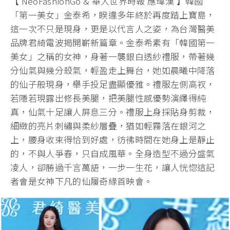
【 NeoFashionGo & 華人世界時報 應瑋漢 】韓國
「第一美女」金泰希，睽違多年終於再度踏上寶島，
這一次不只是現身，更是以代言人之姿，為台灣醫美
品牌君綺電波揭開嶄新篇章。金泰希素有「韓國第一
美女」之稱的女神，身著一襲銀白透紗禮服，帶著幾
分仙氣與幾分殺氣，輕盈走上舞台，她如晨曦中降落
的仙子般現身，舉手投足盡顯優雅。禮服左側高衩，
若隱若現露出修長美腿，把美腿性感優勢演繹得純
真，仙氣十足讓人屏息三分。禮服上身採貼身剪裁，
細緻的亮片刺繡與柔紗層疊，猶如輕霧落在銀河之
上，腰身收束得恰到好處，彷彿時間在她身上是靜止
的，不與人爭春，只自成風華。全身造型不過分盛氣
凌人，卻勝過千言萬語，一步一生花，讓人恍惚這記
者會是女神下凡的仙履奇緣首映會。