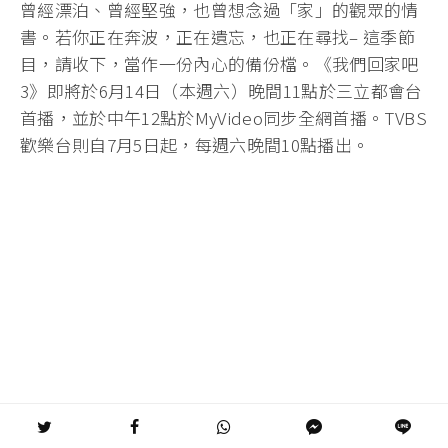
曾經漂泊、曾經堅強，也曾想念過「家」的觀眾的情
書。若你正在奔波，正在遺忘，也正在尋找– 這季節
目，請收下，當作一份內心的備份檔。《我們回家吧
3》即將於6月14日（本週六）晚間11點於三立都會台
首播，並於中午12點於MyVideo同步全網首播。TVBS
歡樂台則自7月5日起，每週六晚間10點播出。