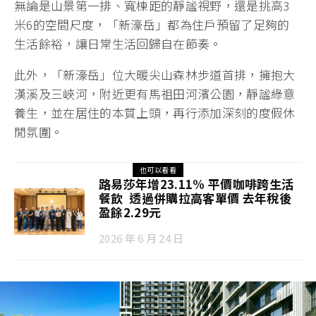
無論是山景第一排、寬棟距的靜謐視野，還是挑高3
米6的空間尺度，「新濠岳」都為住戶預留了足夠的
生活餘裕，讓日常生活回歸自在節奏。
此外，「新濠岳」位大暖尖山森林步道首排，擁抱大
漢溪及三峽河，附近更有馬祖田河濱公園，靜謐綠意
養生，並在居住的本質上頭，再行添加深刻的度假休
閒氛圍。
也可以看看
路易莎年增23.11% 平價咖啡跨生活
餐飲 透過併購拉高客單價 去年稅後
盈餘2.29元
2026 年 6 月 24 日