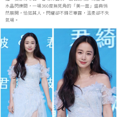
水晶閃爍間，一場360度無死角的「美一面」盛典悄
然展開，恰如其人，閃耀卻不鋒芒畢露，溫柔卻不失
氣場。