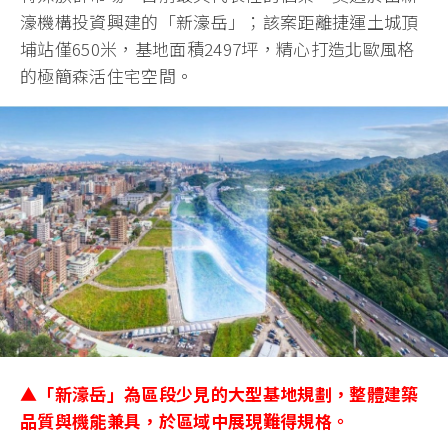
濠機構投資興建的「新濠岳」；該案距離捷運土城頂
埔站僅650米，基地面積2497坪，精心打造北歐風格
的極簡森活住宅空間。
▲
「
新濠岳
」為區段少見的大型基地規劃，整體建築
品質與機能兼具，於區域中展現難得規格。