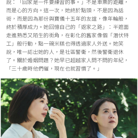
說：「回家是一件要練習的事。」不是車票的距離，
而是心的方向。這一次，她終於點頭，不是因為話
術，而是因為那份與寶儀十五年的友誼，像年輪般，
終於積厚成力。她回憶自己的「返家之路」：半遮面
走進熟悉又陌生的街角，在彰化的舊家像個「潛伏特
工」般行動，點一碗米糕也得透過家人外送。她笑
說，唯一認出她的人，是社區警衛，然後警衛退休
了。關於婚姻問題？她早已超越家人問不問的年紀，
「三十歲時他們催，現在也就習慣了。」