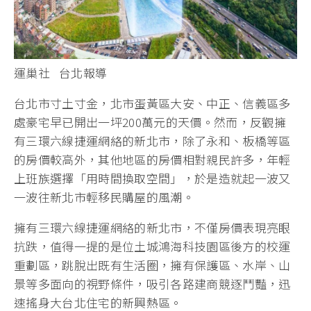
運巢社 台北報導
台北市寸土寸金，北市蛋黃區大安、中正、信義區多
處豪宅早已開出一坪200萬元的天價。然而，反觀擁
有三環六線捷運網絡的新北市，除了永和、板橋等區
的房價較高外，其他地區的房價相對親民許多，年輕
上班族選擇「用時間換取空間」，於是造就起一波又
一波往新北市輕移民購屋的風潮。
擁有三環六線捷運網絡的新北市，不僅房價表現亮眼
抗跌，值得一提的是位土城鴻海科技園區後方的校運
重劃區，跳脫出既有生活圈，擁有保護區、水岸、山
景等多面向的視野條件，吸引各路建商競逐鬥豔，迅
速搖身大台北住宅的新興熱區。