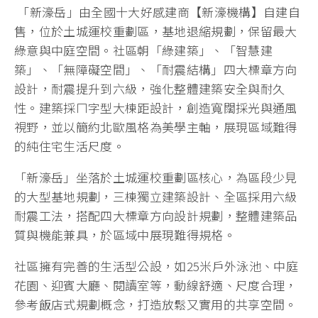
「新濠岳」由全國十大好感建商【新濠機構】自建自
售，位於土城運校重劃區，基地退縮規劃，保留最大
綠意與中庭空間。社區朝「綠建築」、「智慧建
築」、「無障礙空間」、「耐震結構」四大標章方向
設計，耐震提升到六級，強化整體建築安全與耐久
性。建築採ㄇ字型大棟距設計，創造寬闊採光與通風
視野，並以簡約北歐風格為美學主軸，展現區域難得
的純住宅生活尺度。
「新濠岳」坐落於土城運校重劃區核心，為區段少見
的大型基地規劃，三棟獨立建築設計、全區採用六級
耐震工法，搭配四大標章方向設計規劃，整體建築品
質與機能兼具，於區域中展現難得規格。
社區擁有完善的生活型公設，如25米戶外泳池、中庭
花園、迎賓大廳、閱讀室等，動線舒適、尺度合理，
參考飯店式規劃概念，打造放鬆又實用的共享空間。