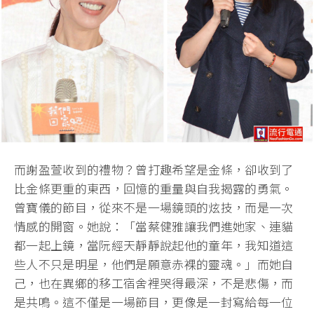
而謝盈萱收到的禮物？曾打趣希望是金條，卻收到了
比金條更重的東西，回憶的重量與自我揭露的勇氣。
曾寶儀的節目，從來不是一場鏡頭的炫技，而是一次
情感的開窗。她說：「當蔡健雅讓我們進她家、連貓
都一起上鏡，當阮經天靜靜說起他的童年，我知道這
些人不只是明星，他們是願意赤裸的靈魂。」而她自
己，也在異鄉的移工宿舍裡哭得最深，不是悲傷，而
是共鳴。這不僅是一場節目，更像是一封寫給每一位