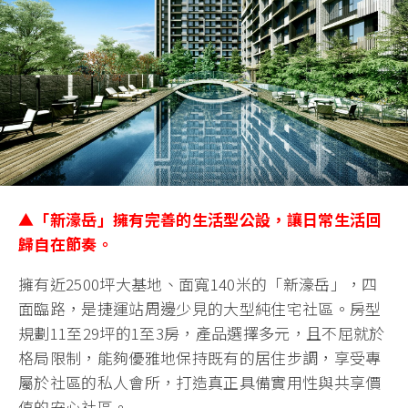
▲
「
新濠岳
」
擁有完善的生活型公設，讓日常生活回
歸自在節奏。
擁有近2500坪大基地、面寬140米的「新濠岳」，四
面臨路，是捷運站周邊少見的大型純住宅社區。房型
規劃11至29坪的1至3房，產品選擇多元，且不屈就於
格局限制，能夠優雅地保持既有的居住步調，享受專
屬於社區的私人會所，打造真正具備實用性與共享價
值的安心社區。