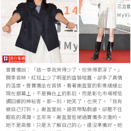
曾寶儀說：「這一季我哭得少了，但哭得更深了。」
開季首映，紅毯上少了明星的盛裝喧囂，卻多了真情
的溫度。曾寶儀坐在首排，看著謝盈萱的影像緩緩出
現在銀幕上，不是舞台上的影后，而是彰化市場裡低
調回鄉的神秘客。那一刻，她笑了，也哭了。「我有
被自己打到。」謝盈萱說，語氣帶點戲謔，卻壓不住
眼底的濕潤。五年來，謝盈萱拒絕過寶儀多次邀約。
她不是高傲，只是太了解自己的心，還沒準備好。她