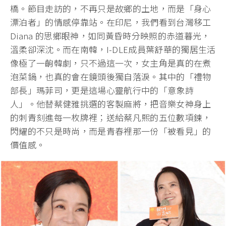
橋。節目走訪的，不再只是故鄉的土地，而是「身心
漂泊者」的情感停靠站。在印尼，我們看到台灣移工
Diana 的思鄉眼神，如同黃昏時分映照的赤道暮光，
溫柔卻深沈。而在南韓，I-DLE成員葉舒華的獨居生活
像極了一齣韓劇，只不過這一次，女主角是真的在煮
泡菜鍋，也真的會在鏡頭後獨自落淚。其中的「禮物
部長」瑪菲司，更是這場心靈航行中的「意象詩
人」。他替蔡健雅挑選的客製麻將，把音樂女神身上
的刺青刻進每一枚牌裡；送給蔡凡熙的五位數項鍊，
閃耀的不只是時尚，而是青春裡那一份「被看見」的
價值感。