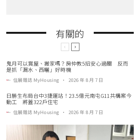
有關的
鬼月可以賞屋、搬家嗎？房仲教5招安心過關 反而
是抓「漏水、西曬」好時機
住展雜誌 MyHousing
·
2026 年 8 月 7 日
日勝生布局台中3捷運站！23.5億元南屯G11共構案今
動工 將蓋322戶住宅
住展雜誌 MyHousing
·
2026 年 8 月 7 日