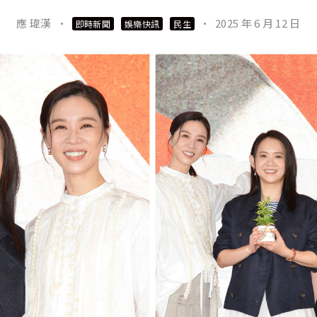
應 瑋漢
·
·
2025 年 6 月 12 日
即時新聞
娛樂快訊
民生