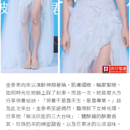
金泰希向來以凍齡神顏著稱，肌膚細緻、輪廓緊緻，
如同時光在她臉上踩了剎車。而這一次，她首度大方
分享保養祕訣，「保養不是靠天生，是靠專業。」談
及此次來台，金泰希笑語嫣然，難得卸下女神光環，
分享她「無法抗拒的三大台味」：鹽酥雞的酥脆香
氣、珍珠奶茶的綿密甜香，以及芒果冰的沁涼滋味，