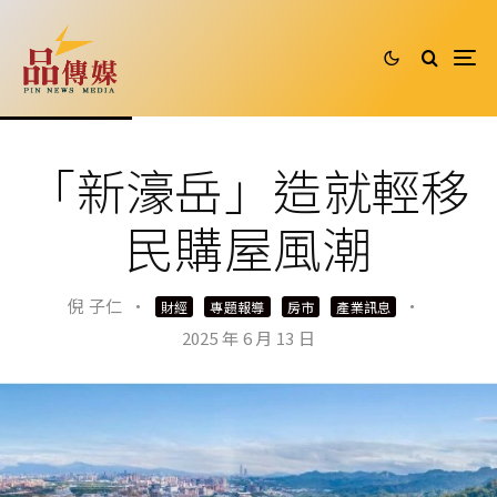
「新濠岳」造就輕移
民購屋風潮
倪 子仁
·
·
財經
專題報導
房市
產業訊息
2025 年 6 月 13 日