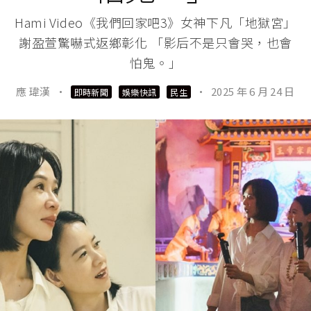
Hami Video《我們回家吧3》女神下凡「地獄宮」
謝盈萱驚嚇式返鄉彰化 「影后不是只會哭，也會
怕鬼。」
應 瑋漢
·
·
2025 年 6 月 24 日
即時新聞
娛樂快訊
民生