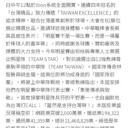
日中午12點於ibon系統全面開賣。連續四年冠名的
「台灣精品」致力傳遞「TAIWAN EXCELLENCE」的
追求精神，融合台灣產業創新於球場。大會在B2展位
展出精選台品，邀請球迷親身體驗。中華職棒會長蔡
其昌感性表示：「明星賽不是一場比賽，而是一場屬
於棒球人的嘉年華」，同時感謝各球團、贊助廠商及
媒體的大力支持。今年明星賽由粉絲與專業人士票選
出明星隊（TEAM STAR），對抗遴選出自12強教練曾
豪駒率領的中華隊（TEAM TAIWAN）。國家隊傳奇林
智勝與胡金龍，這兩位即將功成身退的「國家隊前
輩」，將披上中華隊戰袍，曾總教練指出，本屆安排
他們在明星賽中華隊代表出賽，「象徵傳承與致
敬」。首度接掌明星隊兵符的平野惠一，也自幽默地
為台灣打CALL：「當然是支持台灣啊！」本屆投票盛
況堪稱空前：網路票突破2,000萬票，雜誌票194,322
票、通訊票41,355票，總計21,468,829票，締造歷年