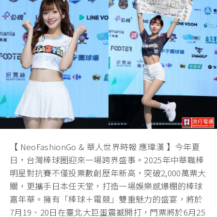
【 NeoFashionGo & 華人世界時報 應瑋漢 】今年夏
日，台灣棒球圈迎來一場跨界盛事。2025年中華職棒
明星對抗賽不僅投票數創歷年新高，突破2,000萬票大
關，更攜手日本任天堂，打造一場娛樂感爆棚的棒球
嘉年華。擁有「棒球＋電競」雙重魅力的盛宴，將於
7月19、20日在臺北大巨蛋震撼開打，門票將於6月25