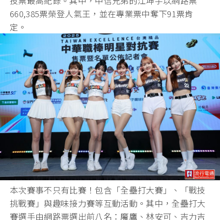
投票最高紀錄。其中，中信兄弟的江坤宇以網路票
660,385票榮登人氣王，並在專業票中奪下91票肯
定。
本次賽事不只有比賽！包含「全壘打大賽」、「戰技
挑戰賽」與趣味接力賽等互動活動。其中，全壘打大
賽選手由網路票選出前八名：魔鷹、林安可、吉力吉