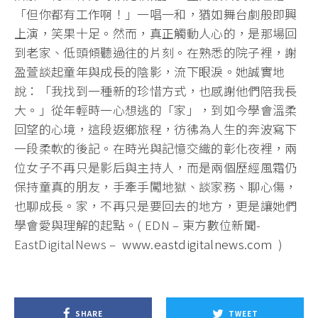
「但你都有工作啊！」一唱一和，猶如舞台劇般即興
上演，笑果十足。然而，真正觸動人心的，是那場回
到老家、低頭傾聽過往的片刻。在熟悉的院子裡，謝
盈萱談起童年與成長的陰影，流下眼淚。她誠實地
說：「我找到一種新的珍惜方式，也感謝他們陪我長
大。」從年輕時一心想逃的「家」，到如今學會溫柔
回望的心境，這段返鄉旅程，彷彿為人生的奔波寫下
一段柔軟的後記。在時光與記憶交織的彰化夜裡，兩
位女子不再只是影后與主持人，而是兩個歷經風霜仍
保持童真的朋友，手牽手闖地獄、談家務、聊心傷，
也聊成長。家，不再只是要回去的地方，更是讓她們
學會愛與理解的起點。( EDN – 東方數位新聞-
EastDigitalNews –
www.eastdigitalnews.com
)
SHARE
TWEET