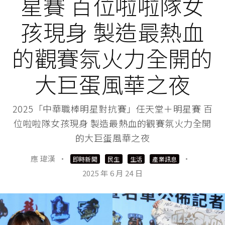
星賽 百位啦啦隊女
孩現身 製造最熱血
的觀賽氛火力全開的
大巨蛋風華之夜
2025「中華職棒明星對抗賽」任天堂＋明星賽 百
位啦啦隊女孩現身 製造最熱血的觀賽氛火力全開
的大巨蛋風華之夜
應 瑋漢
·
·
即時新聞
民生
生活
產業訊息
2025 年 6 月 24 日