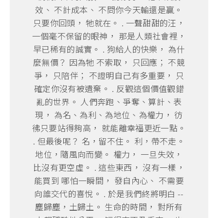
效、 不計成本、 不問你今天輸還是贏。
只要你回頭， 牠就在。 . 一聲甜甜的汪，
一個毫不保留的眼神， 那是人類社會裡，
早已稀有的誠實。 . 狗給人的快樂， 為什
麼無價？ 因為牠 不索取， 只回應； 不競
爭， 只陪伴； 不證明自己有多重要， 只
確定你沒有被遺棄。 . 反觀這個價值觀錯
亂的世界。 人們奔跑、爭奪、算計、表
現， 為名、為利、為地位、為權力， 彷
彿只要站得夠高， 就能離幸福更近一點。
. 但最後呢？ 名，留不住。 利，帶不走。
地位，隨風向而變。 權力， 一旦失效，
比沒有更空虛。 . 這些東西， 沒有一樣，
能買到 哪怕一瞬間， 發自內心、 不需要
向誰交代的喜悅。 . 於是我們終將明白 --
塵歸塵，土歸土。 生命的時間， 對所有