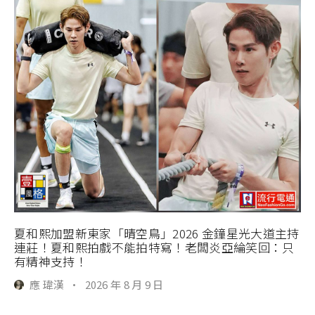
夏和熙加盟新東家「晴空鳥」2026 金鐘星光大道主持
連莊！夏和熙拍戲不能拍特寫！老闆炎亞綸笑回：只
有精神支持！
應 瑋漢
·
2026 年 8 月 9 日