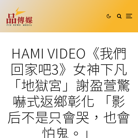
HAMI VIDEO《我們
回家吧3》女神下凡
「地獄宮」謝盈萱驚
嚇式返鄉彰化 「影
后不是只會哭，也會
怕鬼。」