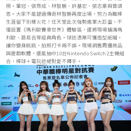
撈・鞏冠、張育成、林智勝、許基宏、張志豪與曾頌
恩。大家不能錯過傳奇林智勝再度出場，努力為職棒
生涯留下別樣火花！任天堂此次強勢進軍大巨蛋，不
僅設置《瑪利歐賽車世界》體驗區，還將現場鋪滿瑪
利歐、路易吉等經典角色。球迷憑票可獲造型紙帽，
讓你變身跳跳，拍照打卡兩不誤。現場銷售周邊商品
與遊戲軟體，還能抽中10台Nintendo Switch 2主機組
合，棒球＋電玩迷絕對愛不釋手。