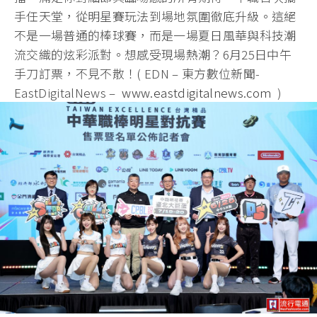
手任天堂，從明星賽玩法到場地氛圍徹底升級。這絕
不是一場普通的棒球賽，而是一場夏日風華與科技潮
流交織的炫彩派對。想感受現場熱潮？6月25日中午
手刀訂票，不見不散！( EDN – 東方數位新聞-
EastDigitalNews –
www.eastdigitalnews.com
)