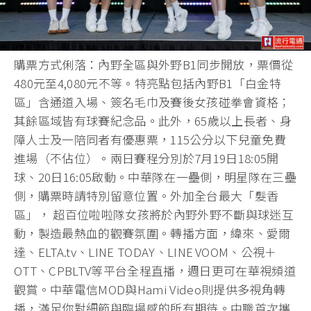
購票方式俐落：內野全區與外野B1同步開放，票價從
480元至4,080元不等。特亮點包括內野B1「白金特
區」含通道入場、簽名毛巾及賽後女孩碰拳會資格；
其餘區域皆有球賽紀念品。此外，65歲以上長者、身
障人士及一陪同者有優惠票，115公分以下兒童免費
進場（不佔位）。兩日賽程分別於7月19日18:05開
球、20日16:05啟動。中華隊在一壘側，明星隊在三壘
側，購票時請特別留意位置。外加全台最大「髮香
區」， 超百位啦啦隊女孩將於內野外野不斷與球迷互
動，製造最熱血的觀賽氛圍。轉播方面，緯來、愛爾
達、ELTA.tv、LINE TODAY、LINE VOOM、公視＋
OTT、CPBLTV等平台全程直播，週日更可在華視頻道
觀賞。中華電信MOD與Hami Video則提供多視角轉
播，滿足你對細節與臨場感的所有期待。中職首次攜