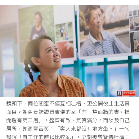
鏡頭下，兩位閨蜜不僅互相吐槽，更公開彼此生活真
面目。謝盈萱誇讚曾寶儀的家「有一整面牆的書，推
開還有第二層」，整齊有致、氣質滿分。而談及自己
居所，謝盈萱苦笑：「客人來都沒有地方坐。」一句
辯解「有工作的時候比較亂」，立刻被曾寶儀吐槽：