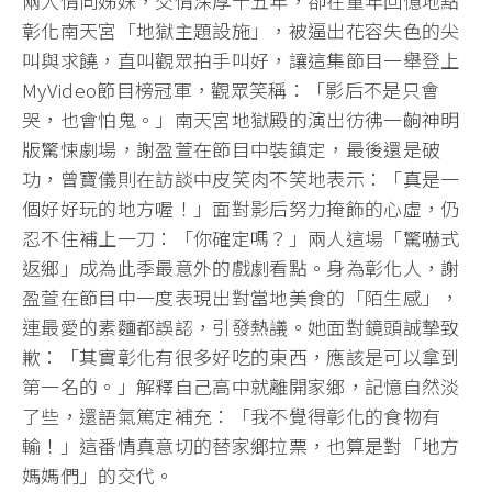
兩人情同姊妹，交情深厚十五年，卻在童年回憶地點
彰化南天宮「地獄主題設施」，被逼出花容失色的尖
叫與求饒，直叫觀眾拍手叫好，讓這集節目一舉登上
MyVideo節目榜冠軍，觀眾笑稱：「影后不是只會
哭，也會怕鬼。」南天宮地獄殿的演出彷彿一齣神明
版驚悚劇場，謝盈萱在節目中裝鎮定，最後還是破
功，曾寶儀則在訪談中皮笑肉不笑地表示：「真是一
個好好玩的地方喔！」面對影后努力掩飾的心虛，仍
忍不住補上一刀：「你確定嗎？」兩人這場「驚嚇式
返鄉」成為此季最意外的戲劇看點。身為彰化人，謝
盈萱在節目中一度表現出對當地美食的「陌生感」，
連最愛的素麵都誤認，引發熱議。她面對鏡頭誠摯致
歉：「其實彰化有很多好吃的東西，應該是可以拿到
第一名的。」解釋自己高中就離開家鄉，記憶自然淡
了些，還語氣篤定補充：「我不覺得彰化的食物有
輸！」這番情真意切的替家鄉拉票，也算是對「地方
媽媽們」的交代。