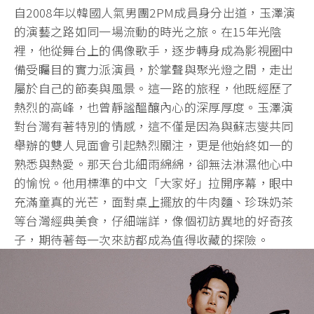
自2008年以韓國人氣男團2PM成員身分出道，玉澤演
的演藝之路如同一場流動的時光之旅。在15年光陰
裡，他從舞台上的偶像歌手，逐步轉身成為影視圈中
備受矚目的實力派演員，於掌聲與聚光燈之間，走出
屬於自己的節奏與風景。這一路的旅程，他既經歷了
熱烈的高峰，也曾靜謐醞釀內心的深厚厚度。玉澤演
對台灣有著特別的情感，這不僅是因為與蘇志燮共同
舉辦的雙人見面會引起熱烈關注，更是他始終如一的
熟悉與熱愛。那天台北細雨綿綿，卻無法淋濕他心中
的愉悅。他用標準的中文「大家好」拉開序幕，眼中
充滿童真的光芒，面對桌上擺放的牛肉麵、珍珠奶茶
等台灣經典美食，仔細端詳，像個初訪異地的好奇孩
子，期待著每一次來訪都成為值得收藏的探險。