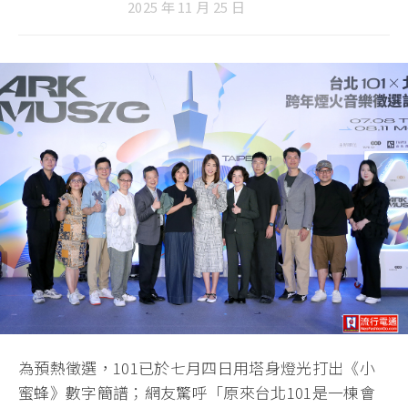
2025 年 11 月 25 日
為預熱徵選，101已於七月四日用塔身燈光打出《小
蜜蜂》數字簡譜；網友驚呼「原來台北101是一棟會