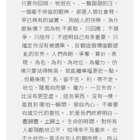
只要你回頭， 牠就在。 . 一聲甜甜的汪，
一個毫不保留的眼神， 那是人類社會裡，
早已稀有的誠實。 . 狗給人的快樂， 為什
麼無價？ 因為牠 不索取， 只回應； 不競
爭， 只陪伴； 不證明自己有多重要， 只
確定你沒有被遺棄。 . 反觀這個價值觀錯
亂的世界。 人們奔跑、爭奪、算計、表
現， 為名、為利、為地位、為權力， 彷
彿只要站得夠高， 就能離幸福更近一點。
. 但最後呢？ 名，留不住。 利，帶不走。
地位，隨風向而變。 權力， 一旦失效，
比沒有更空虛。 . 這些東西， 沒有一樣，
能買到 哪怕一瞬間， 發自內心、 不需要
向誰交代的喜悅。 . 於是我們終將明白 --
塵歸塵，土歸土。 生命的時間， 對所有
人都殘酷地公平， 短得來不及重來， 也
不允許你一直活在別人的期待裡。 . 所以