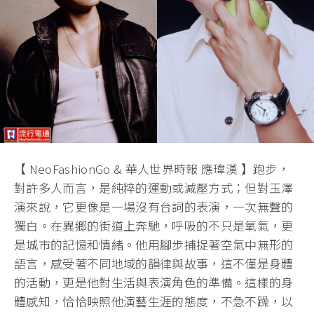
【 NeoFashionGo & 華人世界時報 應瑋漢 】跑步，
對許多人而言，是純粹的運動或減壓方式；但對玉澤
演來說，它更像是一場沒有台詞的表演，一次無聲的
獨白。在異鄉的街道上奔馳，呼吸的不只是氧氣，更
是城市的記憶和情緒。他用腳步捕捉著空氣中無形的
語言，感受著不同地域的韻律與故事，這不僅是身體
的活動，更是他對生活與表演角色的準備。這樣的身
體感知，恰恰映照他演藝生涯的態度，不急不躁，以