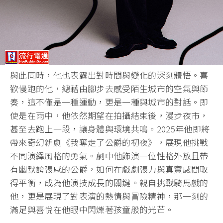
與此同時，他也表露出對時間與變化的深刻體悟。喜
歡慢跑的他，總藉由腳步去感受陌生城市的空氣與節
奏，這不僅是一種運動，更是一種與城市的對話。即
使是在雨中，他依然期望在拍攝結束後，漫步夜市，
甚至去跑上一段，讓身體與環境共鳴。2025年他即將
帶來奇幻新劇《我奪走了公爵的初夜》，展現他挑戰
不同演繹風格的勇氣。劇中他飾演一位性格外放且帶
有幽默誇張感的公爵，如何在戲劇張力與真實感間取
得平衡，成為他演技成長的關鍵。親自挑戰騎馬戲的
他，更是展現了對表演的熱情與冒險精神，那一刻的
滿足與喜悅在他眼中閃爍著孩童般的光芒。