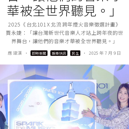
華被全世界聽見。」
2025《 台北101 X 北流 跨年煙火音樂徵選計畫》
賈永婕：「讓台灣新世代音樂人才站上跨年夜的世
界舞台，讓他們的音樂才華被全世界聽見。」
應 瑋漢
·
·
2025 年 7 月 9 日
即時新聞
娛樂快訊
民生