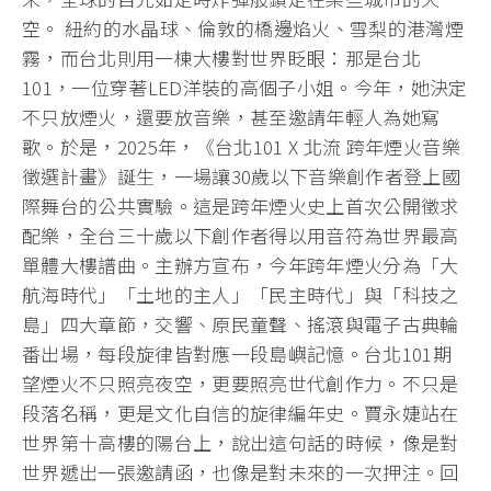
空。 紐約的水晶球、倫敦的橋邊焰火、雪梨的港灣煙
霧，而台北則用一棟大樓對世界眨眼：那是台北
101，一位穿著LED洋裝的高個子小姐。今年，她決定
不只放煙火，還要放音樂，甚至邀請年輕人為她寫
歌。於是，2025年，《台北101 X 北流 跨年煙火音樂
徵選計畫》誕生，一場讓30歲以下音樂創作者登上國
際舞台的公共實驗。這是跨年煙火史上首次公開徵求
配樂，全台三十歲以下創作者得以用音符為世界最高
單體大樓譜曲。主辦方宣布，今年跨年煙火分為「大
航海時代」「土地的主人」「民主時代」與「科技之
島」四大章節，交響、原民童聲、搖滾與電子古典輪
番出場，每段旋律皆對應一段島嶼記憶。台北101期
望煙火不只照亮夜空，更要照亮世代創作力。不只是
段落名稱，更是文化自信的旋律編年史。賈永婕站在
世界第十高樓的陽台上，說出這句話的時候，像是對
世界遞出一張邀請函，也像是對未來的一次押注。回