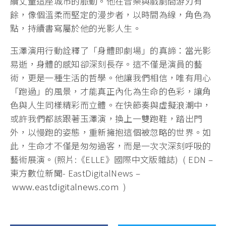
續丈量這座城市的脈動。他在音樂與戲劇間游刃有
餘，像個溫柔而堅定的漫步者，以時間為線，角色為
點，持續書寫屬於他的光影人生。
玉澤演用行動詮釋了「身體即劇場」的真諦：當光影
易逝，身體的感知卻深刻長存。這不僅是演員的藝
術，更是一種生活的哲學。他讓我們相信，唯有用心
「跑過」的風景，才能真正內化為生命的色彩，讓角
色與人生同樣精彩而立體。在快節奏與虛擬浪潮中，
或許我們都該跟著玉澤演，換上一雙跑鞋，踏出門
外，以慢跑的姿態，重新擁抱這個被忽略的世界。如
此，生命才不僅是匆匆過客，而是一次次深刻呼吸的
藝術展演。(照片:《ELLE》國際中文版雜誌) ( EDN –
東方數位新聞- EastDigitalNews –
www.eastdigitalnews.com
)