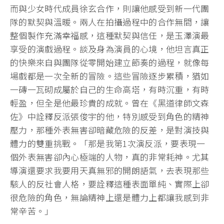
而與少女時代成員徐玄合作，則讓他感受到新一代團
隊的默契與溫暖。兩人在拍攝過程中的合作無間，讓
整個製作充滿幸福感，這種默契與信任，是玉澤演最
享受的演戲過程。談及身為演員的心境，他坦言真正
的快樂來自與團隊從零開始建立節奏的過程，就像每
場戲都是一次全新的冒險。這些冒險逐步累積，猶如
一磚一瓦砌成屬於自己的生命高塔，有時沉重，有時
輕盈，但全是他最珍貴的成就。曾在《黑道律師文森
佐》中詮釋反派張俊宇的他，特別感受到角色的精神
壓力，那種外表無害卻暗藏危險的反差，是對演技與
體力的雙重挑戰。「那是我第1次演反派，要表現一
個外表無害卻內心極端的人物，真的非常耗神。尤其
導演還要求我要用天真無邪的開朗語氣，去表現那些
駭人的反社會人格，要詮釋這種表面單純、實際上卻
很危險的角色，無論精神上還是體力上都讓我感到非
常辛苦。」