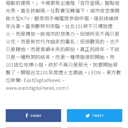
唱歌的建築！」今晚更祭出進階「音符密碼」整點燈
光秀，邀全民解碼。社群實況轉播下，城市夜空像開
啟大型KTV，觀眾用手機電筒參與伴唱，提前排練跨
年合奏。當倒數時刻來臨，台北101將不只釋放煙
火，而是釋放一座城市的想像力。抬頭所見不再只是
火花，而是新世代作曲家的署名；低頭聽見的，也不
只是鞭炮，而是島嶼未來的節拍。真正的跨年，不該
只是一種熱鬧的結束，而是一種帶旋律的開始。而
101這位地標小姐，終於不再只是發光，她要開始發
聲了，開唱台北101年度煙火主題曲。( EDN – 東方數
位新聞- EastDigitalNews –
www.eastdigitalnews.com )
SHARE
TWEET