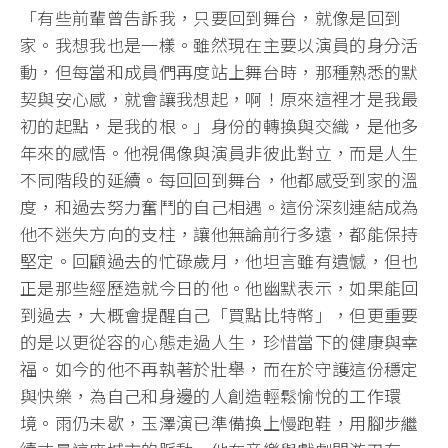
「有些前輩曾告訴我，只要回到舞台，就像是回到
家。我想我也是一樣。雖然現在主要以演員的身分活
動，但每當和成員們再度站上舞台時，那種熟悉的默
契與安心感，就會讓我想起，啊！原來這裡才是我最
初的起點，是我的根。」身份的轉換與交織，是他多
年來的感悟。他視偶像與演員非彼此對立，而是人生
不同階段的延續。每回回到舞台，他都感受到家的溫
度，和過去努力奮鬥的自己相遇。這份深刻連結成為
他不迷失方向的支柱，讓他無論前行多遠，都能保持
堅定。回顧過去的忙碌歲月，他坦言雖有遺憾，但也
正是那些經歷造就今日的他。他幽默表示，如果能回
到過去，大概會提醒自己「買點比特幣」，但更重要
的是以更從容的心態走過人生，珍惜當下的健康與幸
福。如今的他不再執著於壯舉，而在於守護這份穩定
與快樂，為自己和身邊的人創造輕鬆愉悅的工作環
境。雨仍未歇，玉澤演已準備換上慢跑鞋，用腳步繼