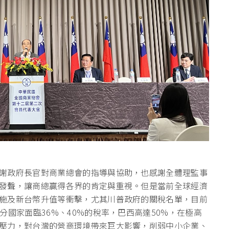
謝政府長官對商業總會的指導與協助，也感謝全體理監事
發聲，讓商總贏得各界的肯定與重視。但是當前全球經濟
施及新台幣升值等衝擊，尤其川普政府的關稅名單，目前
分國家面臨36%、40%的稅率，巴西高達50%，在極高
壓力，對台灣的營商環境帶來巨大影響，削弱中小企業、