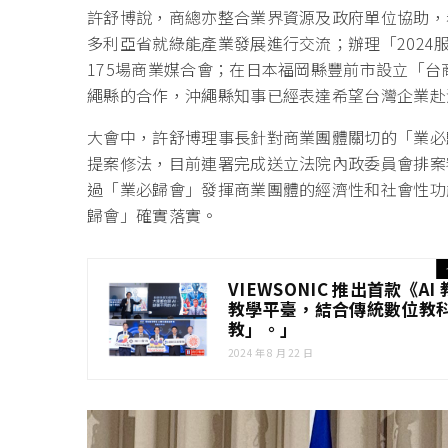
許舒博說，商總亦整合業界資源及政府單位協助，
多利亞省就綠能產業發展進行交流；辦理「2024
175場商業媒合會；在日本福岡縣豐前市設立「
繩縣的合作，沖繩縣知事已經表達希望台灣企業赴
大會中，許舒博理事長針對商業團體關切的「業必
提案修法，目前連署完成送立法院內政委員會排案
過「業必歸會」發揮商業團體的經濟性和社會性功
歸會」確實落實。
VIEWSONIC 推出首款《A
教學平臺，結合傳統數位教
教」。」
2024 年 8 月 22 日