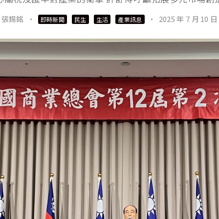
張錫銘
·
·
2025 年 7 月 10 日
即時新聞
民生
生活
產業訊息