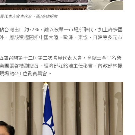
會員代表大會主席台，圖/商總提供
佔台灣出口約32%，難以被單一市場所取代，加上許多國
外，應該積極開拓中國大陸、歐洲、東協、日韓等多元市
茹曦酒店召開第十二屆第二次會員代表大會，商總王金平名譽
黨團張啓楷副總召、經濟部莊銘池主任秘書、內政部林振
現場約450位貴賓與會。