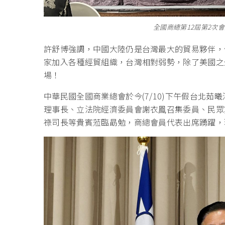
全國商總第12屆第2次
許舒博強調，中國大陸仍是台灣最大的貿易夥伴，
家加入各種經貿組織，台灣相對弱勢，除了美國之
場！
中華民國全國商業總會於今(7/10)下午假台北
理事長、立法院經濟委員會謝衣鳯召集委員、民眾
祿司長等貴賓蒞臨勗勉，商總會員代表出席踴躍，