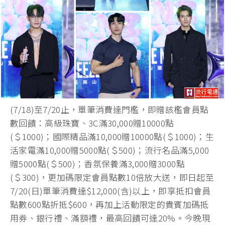
(7/18)至7/20止，單筆消費達門檻，即贈該檻會員點
數回饋：高級珠寶、3C滿30,000贈10000點
(＄1000)；國際精品滿10,000贈10000點(＄1000)；生
活家電滿10,000贈5000點(＄500)；流行名品滿5,000
贈5000點(＄500)；香氛保養滿3,000贈3000點
(＄300)，更加碼限定會員點數10倍放大送，即日起至
7/20(日)單筆消費達$12,000(含)以上，即享抵扣會員
點數600點折抵$600，再加上活動限定的貴賓加碼抵
用券、銀行禮、滿額禮，最高回饋可達20%。今晚現