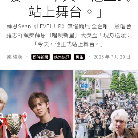
站上舞台。」
薛恩Sean《LEVEL UP》無懼颱風 全台唯一簽唱會
羅志祥頒獎薛恩〔唱跳新星〕大獎盃！現身送暖：
「今天，他正式站上舞台。」
應 瑋漢
·
·
2025 年 7 月 20 日
即時新聞
娛樂快訊
民生