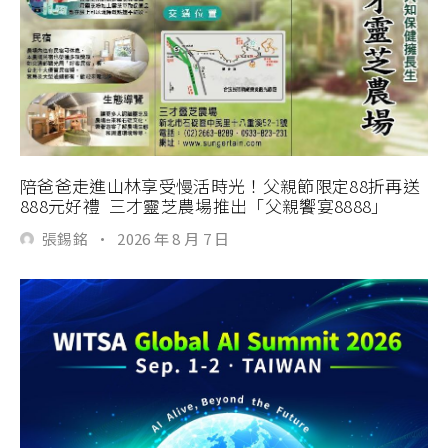
陪爸爸走進山林享受慢活時光！父親節限定88折再送
888元好禮 三才靈芝農場推出「父親饗宴8888」
張錫銘
·
2026 年 8 月 7 日