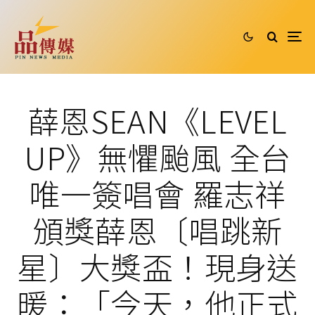
薛恩SEAN《LEVEL
UP》無懼颱風 全台
唯一簽唱會 羅志祥
頒獎薛恩〔唱跳新
星〕大獎盃！現身送
暖：「今天，他正式