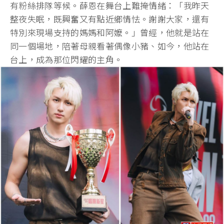
有粉絲排隊等候。薛恩在舞台上難掩情緒：「我昨天
整夜失眠，既興奮又有點近鄉情怯。謝謝大家，還有
特別來現場支持的媽媽和阿嬤。」曾經，他就是站在
同一個場地，陪著母親看著偶像小豬、如今，他站在
台上，成為那位閃耀的主角。