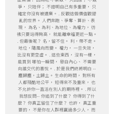
爭， 只陪伴； 不證明自己有多重要， 只
確定你沒有被遺棄。 . 反觀這個價值觀錯
亂的世界。 人們奔跑、爭奪、算計、表
現， 為名、為利、為地位、為權力， 彷
彿只要站得夠高， 就能離幸福更近一點。
. 但最後呢？ 名，留不住。 利，帶不走。
地位，隨風向而變。 權力， 一旦失效，
比沒有更空虛。 . 這些東西， 沒有一樣，
能買到 哪怕一瞬間， 發自內心、 不需要
向誰交代的喜悅。 . 於是我們終將明白 --
塵歸塵，土歸土。 生命的時間， 對所有
人都殘酷地公平， 短得來不及重來， 也
不允許你一直活在別人的期待裡。 . 所以
我想反問-- 你追到了什麼？ 你得到了什
麼？ 你真正留住了什麼？ 也許， 真正重
要的， 不是你在人群裡贏過多少人， 而