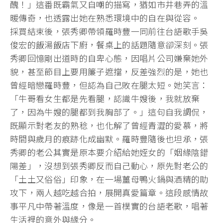
醜！」這番既霸氣又自嘲的描寫，猶如市井巷弄的溫
暖傳奇，也透露出她在熟悉環境中的自在與從容。
採買結束後，張秀卿帶領羅時豐一同前往台語歌手吳
俊宏的飯湯飯店下廚，餐桌上的話題隨意卻深刻。張
秀卿回憶剛出道時的自卑心態，因唱片公司嫌棄她外
貌，甚至節目上要用簾子遮擋，反差強烈的是，她也
曾經暗戀羅時豐，但認為自己敗在腿太短。她笑言：
「牛哥看女生都是先看腿，認識牛嫂後，我就放棄
了，因為牛嫂的腿都到我胸部了。」這句自我調侃，
既顯示對老友的熟稔，也化解了曾經青澀的愛慕，將
時間與歲月的痕跡化成幽默。羅時豐隨後也坦承，張
秀卿的老公其實是原本要介紹給她姪女的「姻緣陰錯
陽差」，沒想到張秀卿反而自己動心，原先對老公的
「土土又俗俗」印象，在一場薑母鴨火鍋與酒精的助
攻下，兩人越吃越合拍，展開真愛篇章。這段感情故
事平凡中帶著溫度，像是一首樸實的台語老歌，唱著
生活裡的意外與緣分。