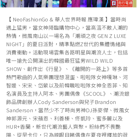
【 NeoFashionGo & 華人世界時報 應瑋漢 】當時尚
遇上猛男，當女神降臨購物中心，當高溫不敵人潮的
熱情，微風南山以一場名為「潮頑之夜 GEN Z LUXE
NIGHT」的夏日派對，精準點燃Z世代的集體情緒與
消費衝動。活動現場雲集各路明星與潮流人士，包括
唯一搶先公開演出的韓國最狂猛男WILD WILD
SHOW、創作出《行星》、《離開的一路上》等多首
熱門歌曲的人氣樂團理想混蛋、啦啦隊女神嘎琳、河
智媛、宋宋、岱縈以及前韓職啦啦隊女神全恩菲、知
名演員及主持人阿本、男團偶像《SCOOL》、潮流銀
飾品牌創辦人Cody Sanderson與兒子Brandon
Sanderson，當然少不了時尚男神DJ孫麥傑、微風女
神郭源元、宋蘋恩、利善榛、佟凱玲、蜜多麗以及
HUR+香蘭，新世代潮流藝人齊聚。粉絲們不畏艷
陽、從早卡位，只為親眼目睹偶像在夏夜裡釋放的荷