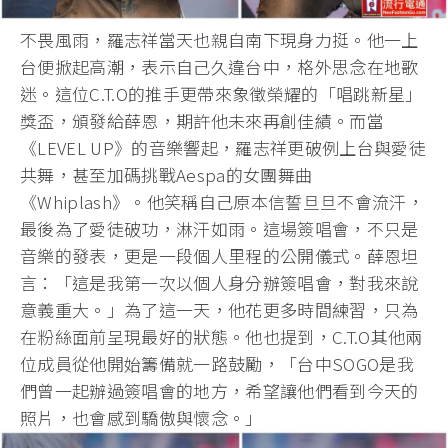
不畏風雨，羅志祥當天也親自南下現身力挺。他一上
台便掀起高潮，表示自己久違台中，格外思念在地歌
迷。這位C.T.O的推手更帶來象徵榮耀的「唱跳新星」
獎盃，頒發給薛恩，期許他未來再創佳績。而當
《LEVEL UP》的音樂響起，羅志祥更破例上台與愛徒
共舞，甚至加碼挑戰Aespa的女團舞曲
《Whiplash》。他笑稱自己原本信誓旦旦不會流汗，
最後為了愛徒破功，淋汗如雨。這場簽唱會，不只是
音樂的發表，更是一段個人里程的公開儀式。薛恩坦
言：「這是我第一次以個人身分辦簽唱會，對我來說
意義重大。」為了這一天，他花更多時間練習，只為
在粉絲面前呈現最好的狀態。他也提到，C.T.O其他兩
位成員從他開始籌備就一路鼓勵，「台中SOGO是我
們曾一起辦過簽唱會的地方，希望讓他們看到今天的
照片，也會感到驕傲與懷念。」