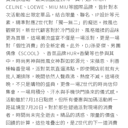
CELINE、LOEWE、MIU MIU等國際品牌，皆針對本
次活動推出限定單品，結合限量、聯名、IP設計等元
素，精準對應Z世代對「獨一無二」的癡迷。微風也
觀察到，新世代顧客對於冷門設計、風格雜揉的品味
更為買單，這場潮流盛宴不僅是一場派對，更是一場
對「個性消費」的全新定義。此外，DJ孫麥傑、男團
偶像《SCOOL》、香氛品牌HUR+香蘭等也參與其
中，時尚男神與微風女神群如郭源元、宋蘋恩、利善
榛輪番登場，派對氣氛直逼沸點。即使開店前就有大
批人潮排隊，晚間依然人聲鼎沸、熱度不減。這場夜
晚，不只是購物的盛典，更像一場Z世代的時尚信仰
集會，一場用積分、汗水與手機快門換來的儀式感。
活動雖於7月18日點燃，但所有優惠與加碼活動將一
路延燒至7月20日。對於那些錯過派對現場的消費
者，時間尚未完全逝去。精品的誘惑、限量的價值、
回饋的計算，這些堆疊出的，是Z世代的下一道消費