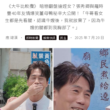
《大牛比較攬》 暗戀翻盤搶姪女？張秀卿與羅時
豐40年友情爆笑薑母鴨秘辛大公開！「牛哥看女
生都是先看腿，認識牛嫂後，我就放棄了，因為牛
嫂的腿都到我胸部了。」
應 瑋漢
·
·
2025 年 7 月 20 日
即時新聞
娛樂快訊
民生