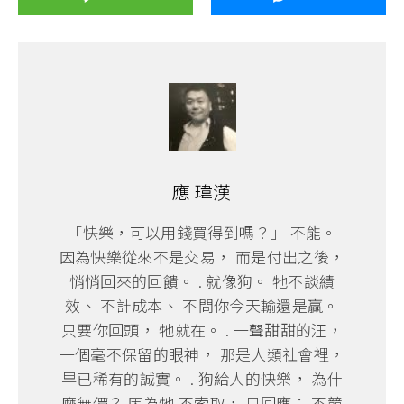
應 瑋漢
「快樂，可以用錢買得到嗎？」 不能。
因為快樂從來不是交易， 而是付出之後，
悄悄回來的回饋。 . 就像狗。 牠不談績
效、 不計成本、 不問你今天輸還是贏。
只要你回頭， 牠就在。 . 一聲甜甜的汪，
一個毫不保留的眼神， 那是人類社會裡，
早已稀有的誠實。 . 狗給人的快樂， 為什
麼無價？ 因為牠 不索取， 只回應； 不競