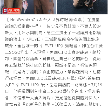
【 NeoFashionGo & 華人世界時報 應瑋漢 】在流量
當道的娛樂叢林裡，一位少見不靠緋聞、不賣人設的
新人，用汗水與肌肉，硬生生撐出了一場讓風雨都繞
道的演出。7月19日，正當颱風薇帕在氣象圖上盤旋
威脅，全台唯一的《LEVEL UP》簽唱會，卻在台中廣
三SOGO炸出千人現場。男團C.T.O出身的薛恩，終於
卸下團體的保護傘，獨自站上自己命名的舞台。從清
晨五點就開始排隊的粉絲，顯然不是為了看氣象預
報，而是為了證明：真正的魅力，禁得起風雨，也撐
得起場面。男團C.T.O成員薛恩自6月單飛發行首張個
人EP《LEVEL UP》後，話題與熱度一路高漲。7月19
日，他選擇回到台中廣三SOGO舉行全台唯、場簽唱
會，不僅破千人湧入現場，更見證他從團體到個人、
從舞者到唱跳新星的轉變。活動當天，清晨五點便已