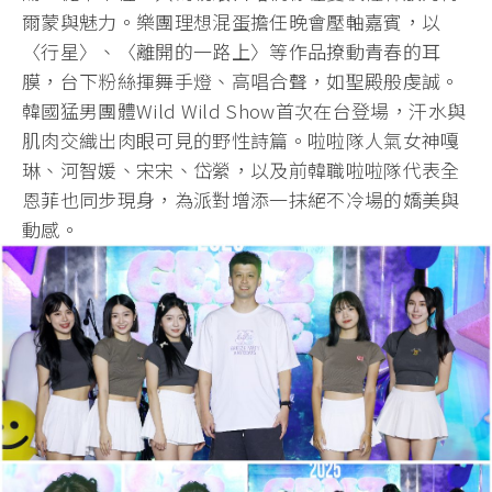
爾蒙與魅力。樂團理想混蛋擔任晚會壓軸嘉賓，以
〈行星〉、〈離開的一路上〉等作品撩動青春的耳
膜，台下粉絲揮舞手燈、高唱合聲，如聖殿般虔誠。
韓國猛男團體Wild Wild Show首次在台登場，汗水與
肌肉交織出肉眼可見的野性詩篇。啦啦隊人氣女神嘎
琳、河智媛、宋宋、岱縈，以及前韓職啦啦隊代表全
恩菲也同步現身，為派對增添一抹絕不冷場的嬌美與
動感。