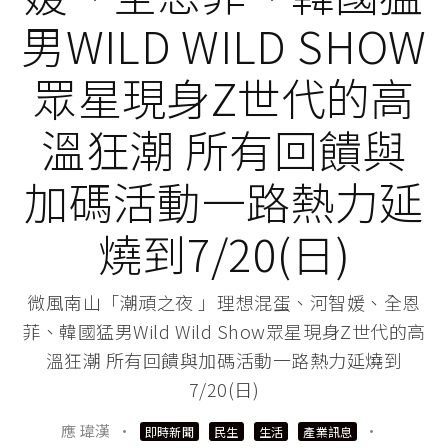
男WILD WILD SHOW
眾星現身Z世代的高
溫狂潮 所有回饋與
加碼活動一路熱力延
燒到7/20(日)
微風南山「潮頑之夜 」理想混蛋、河智媛、全恩
菲、韓國猛男Wild Wild Show眾星現身Z世代的高
溫狂潮 所有回饋與加碼活動一路熱力延燒到
7/20(日)
應 瑋漢
·
·
即時新聞
民生
生活
產業訊息