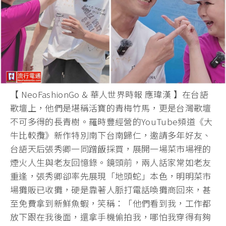
【 NeoFashionGo & 華人世界時報 應瑋漢 】在台語
歌壇上，他們是堪稱活寶的青梅竹馬，更是台灣歌壇
不可多得的長青樹。羅時豐經營的YouTube頻道《大
牛比較攬》新作特別南下台南歸仁，邀請多年好友、
台語天后張秀卿一同蹭飯採買，展開一場菜市場裡的
煙火人生與老友回憶錄。鏡頭前，兩人話家常如老友
重逢，張秀卿卻率先展現「地頭蛇」本色，明明菜市
場攤販已收攤，硬是靠著人脈打電話喚攤商回來，甚
至免費拿到新鮮魚蝦，笑稱：「他們看到我，工作都
放下跟在我後面，還拿手機偷拍我，哪怕我穿得有夠