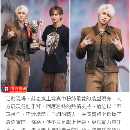
活動現場，薛恩換上寫真中粉絲最愛的造型現身，大
方展現健壯手臂，回應粉絲的熱情支持。這位以「不
玩操作、不炒話題」自詡的藝人，在演藝路上選擇了
最踏實的一條路。他不只是獻上音樂，更以實力與汗
水，一步一步地走上屬於自己的舞台。羅志祥在致詞