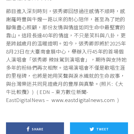
節目進入深刻時刻，張秀卿回想過往感情不順時，感
謝羅時豐與牛嫂一路以來的耐心陪伴，甚至為了她的
腳傷盡心照顧，那份友情與情誼如同生命中最堅實的
靠山。這段長達40年的情誼，不只是笑料與八卦，更
是跨越歲月的溫暖證明。如今，張秀卿即將於2025年
8月23日在大臺南會展中心，舉辦入行45年的首場個
人演唱會「張秀卿 辣妹駕到演唱會」，期待與支持她
多年的粉絲們再次相聚。這場演唱會不僅是歌唱生涯
的里程碑，也將是她用笑聲與淚水織就的生命故事，
與台灣樂迷共同見證歲月的豐厚與真摯。(照片:《大
牛比較攬》) ( EDN – 東方數位新聞-
EastDigitalNews –
www.eastdigitalnews.com
)
SHARE
TWEET