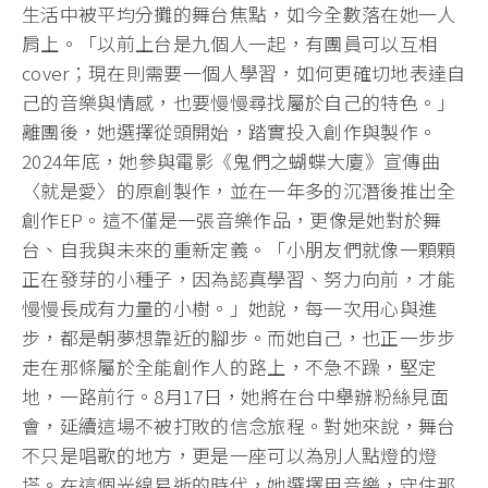
生活中被平均分攤的舞台焦點，如今全數落在她一人
肩上。「以前上台是九個人一起，有團員可以互相
cover；現在則需要一個人學習，如何更確切地表達自
己的音樂與情感，也要慢慢尋找屬於自己的特色。」
離團後，她選擇從頭開始，踏實投入創作與製作。
2024年底，她參與電影《鬼們之蝴蝶大廈》宣傳曲
〈就是愛〉的原創製作，並在一年多的沉潛後推出全
創作EP。這不僅是一張音樂作品，更像是她對於舞
台、自我與未來的重新定義。「小朋友們就像一顆顆
正在發芽的小種子，因為認真學習、努力向前，才能
慢慢長成有力量的小樹。」她說，每一次用心與進
步，都是朝夢想靠近的腳步。而她自己，也正一步步
走在那條屬於全能創作人的路上，不急不躁，堅定
地，一路前行。8月17日，她將在台中舉辦粉絲見面
會，延續這場不被打敗的信念旅程。對她來說，舞台
不只是唱歌的地方，更是一座可以為別人點燈的燈
塔。在這個光線易逝的時代，她選擇用音樂，守住那