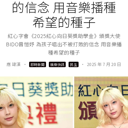
的信念 用音樂播種
希望的種子
紅心字會《2025紅心向日葵獎助學金》頒獎大使
BIDO曾愷妤 為孩子唱出不被打敗的信念 用音樂播
種希望的種子
應 瑋漢
·
·
2025 年 7 月 20 日
即時新聞
娛樂快訊
民生