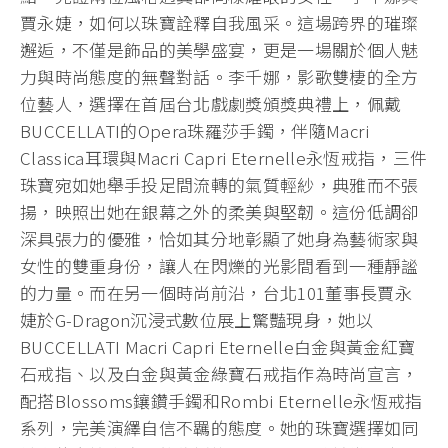
賈永婕，如何以珠寶詮釋自我風采。這場跨界的璀璨
邂逅，不僅是飾品的美學盛宴，更是一場關於個人魅
力與時尚態度的無聲對話。李千娜，影歌雙棲的全方
位藝人，選擇在首屆台北戲劇獎頒獎典禮上，佩戴
BUCCELLATI的Opera珠羅莎手鐲，伴隨Macri
Classica耳環與Macri Capri Eternelle永恆戒指，三件
珠寶宛如她舉手投足間流轉的氣質輕紗，典雅而不張
揚，映照出她在銀幕之外的柔美與堅韌。這份低調卻
深具張力的優雅，恰如其分地彰顯了她身為藝術家與
女性的雙重身份，讓人在閃爍的光影間看到一種靜謐
的力量。而在另一個時尚前沿，台北101董事長賈永
婕於G-Dragon沉浸式數位展上驚豔現身，她以
BUCCELLATI Macri Capri Eternelle白金與黃金紅寶
石戒指、以及白金與黃金綠寶石戒指作為時尚宣言，
配搭Blossoms鑲鑽手鐲和Rombi Eternelle永恆戒指
系列，完美演繹自信不羈的態度。她的珠寶選擇如同