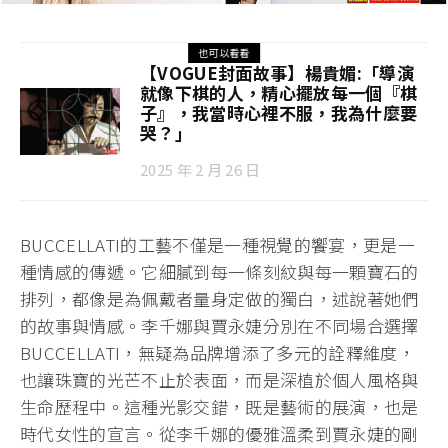
也可以看看
【VOGUE封面故事】楊貴媚:「導演
就像下棋的人，精心擺放每一個『棋
子』，我當時心裡不服，我為什麼要
哭？」
2025 年 2 月 26 日
BUCCELLATI的工藝不僅是一種視覺的饗宴，更是一
種情感的傳遞。它細膩到每一條刻紋與每一顆寶石的
排列，都像是為佩戴者量身定做的獨白，述說著她們
的故事與情感。李千娜與賈永婕分別在不同場合選擇
BUCCELLATI，無疑為品牌增添了多元的詮釋維度，
也讓珠寶的光芒不止於表面，而是深植於個人風格與
生命歷程中。這種光影交錯，既是藝術的展演，也是
時代女性的宣言。從李千娜的優雅溫柔到賈永婕的剛