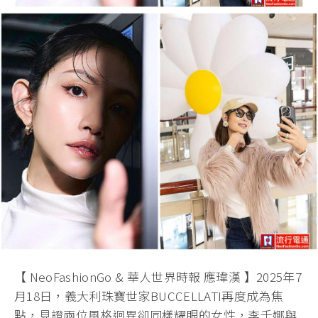
【 NeoFashionGo & 華人世界時報 應瑋漢 】2025年7
月18日，義大利珠寶世家BUCCELLATI再度成為焦
點，見證兩位風格迥異卻同樣耀眼的女性，李千娜與