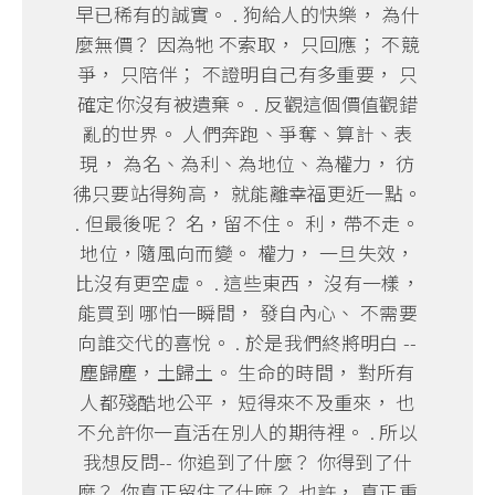
早已稀有的誠實。 . 狗給人的快樂， 為什
麼無價？ 因為牠 不索取， 只回應； 不競
爭， 只陪伴； 不證明自己有多重要， 只
確定你沒有被遺棄。 . 反觀這個價值觀錯
亂的世界。 人們奔跑、爭奪、算計、表
現， 為名、為利、為地位、為權力， 彷
彿只要站得夠高， 就能離幸福更近一點。
. 但最後呢？ 名，留不住。 利，帶不走。
地位，隨風向而變。 權力， 一旦失效，
比沒有更空虛。 . 這些東西， 沒有一樣，
能買到 哪怕一瞬間， 發自內心、 不需要
向誰交代的喜悅。 . 於是我們終將明白 --
塵歸塵，土歸土。 生命的時間， 對所有
人都殘酷地公平， 短得來不及重來， 也
不允許你一直活在別人的期待裡。 . 所以
我想反問-- 你追到了什麼？ 你得到了什
麼？ 你真正留住了什麼？ 也許， 真正重