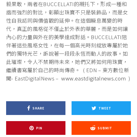
毅果敢，兩者在BUCCELLATI的襯托下，形成一種和
諧而強烈的對比，彰顯出珠寶不只是裝飾品，而是女
性自我認同與價值觀的延伸。在這個瞬息萬變的時
代，真正的風格從不僅止於外表的華麗，而是如何讓
內心的力量與外在的美學達成對話。BUCCELLATI陪
伴著這些風格女性，在每一個高光時刻綻放專屬於她
們的獨特光芒，訴說著一段段永恆而動人的故事。如
此璀璨，令人不禁期待未來，她們又將如何用珠寶，
繼續書寫屬於自己的時尚傳奇。 ( EDN – 東方數位新
聞- EastDigitalNews –
www.eastdigitalnews.com
)
SHARE
TWEET
PIN
SUBMIT