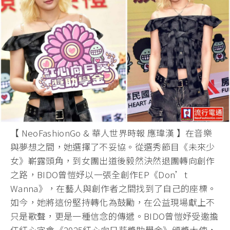
【 NeoFashionGo & 華人世界時報 應瑋漢 】在音樂
與夢想之間，她選擇了不妥協。從選秀節目《未來少
女》嶄露頭角，到女團出道後毅然決然退團轉向創作
之路，BIDO曾愷妤以一張全創作EP《Don’t
Wanna》，在藝人與創作者之間找到了自己的座標。
如今，她將這份堅持轉化為鼓勵，在公益現場獻上不
只是歌聲，更是一種信念的傳遞。BIDO曾愷妤受邀擔
任紅心字會《2025紅心向日葵獎助學金》頒獎大使，