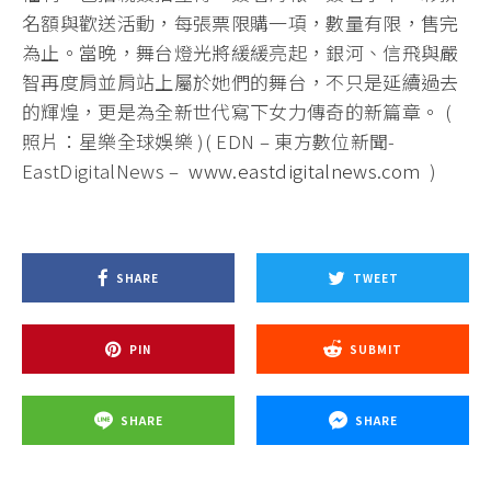
名額與歡送活動，每張票限購一項，數量有限，售完
為止。當晚，舞台燈光將緩緩亮起，銀河、信飛與嚴
智再度肩並肩站上屬於她們的舞台，不只是延續過去
的輝煌，更是為全新世代寫下女力傳奇的新篇章。 (
照片：星樂全球娛樂 )( EDN – 東方數位新聞-
EastDigitalNews –
www.eastdigitalnews.com
)
SHARE
TWEET
PIN
SUBMIT
SHARE
SHARE