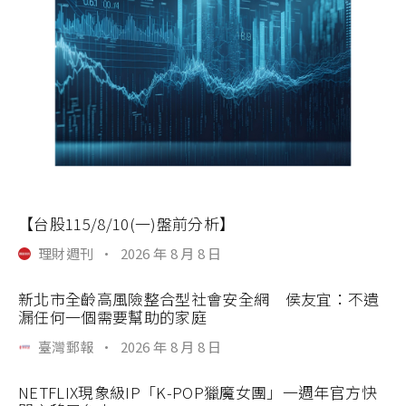
【台股115/8/10(一)盤前分析】
理財週刊
·
2026 年 8 月 8 日
新北市全齡高風險整合型社會安全網 侯友宜：不遺
漏任何一個需要幫助的家庭
臺灣郵報
·
2026 年 8 月 8 日
NETFLIX現象級IP「K-POP獵魔女團」一週年官方快