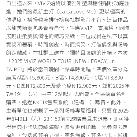
自出道以來，VIVIZ始終以優雅外型與穩健唱跳功底並
進，她們的最新主打〈La La Love Me〉更以極高的
傳唱度，橫掃韓流排行榜與社群影音平台。這首作品
以甜美節奏包裹青春自信，呼應VIVIZ一貫風格，同時
展現出柔美與個性的精巧交織。三位成員在私下以真
實親和著稱，時而俏皮、時而搞笑，打破偶像與粉絲
的距離感，在社群上建立了獨特且強韌的連結。本次
「2025 VIVIZ WORLD TOUR [NEW LEGACY] in
TAIPEI」將於當日晚間七點準時開唱。票價依區分為
座席A區NT5,800元、B區NT4,800元、C區NT3,800
元、D區NT2,800元及愛心席NT2,900元，並於2025年
7月19日（六）中午12點起正式開賣。全區採實名制
購票，透過KKTIX售票系統（建構中）購買。此外，
主辦單位也規劃了一系列粉絲專屬福利，只要在2025
年8月9日（六）23：59前完成購票且未退票，即可獲
得經典小卡與典藏海報。憑票更可加購一元參與限定
福利，包括親簽拍立得、簽名海報、簽名小卡、彩排