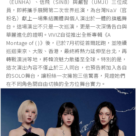
（EUNHA）、信飛（SINB）與嚴智（UMJI）三位成
員，即將攜手展開第二次世界巡演，為台灣Na.V（官
粉名）獻上一場集結團體與個人演出於一體的旗艦舞
台。這場演出不只是一次巡演，更是一次深情告白與
華麗進化的證明。VIVIZ自從推出全新專輯《A
Montage of ( )》後，已於7月初從首爾起跑，並陸續
巡迴東京、大阪、香港，最終將熱力延伸至台北，再
轉戰澳洲等地，將韓流魅力散播至全球。特別的是，
這次演出內容不僅止於三人同台，也預告將加入各自
的SOLO舞台，讓粉絲一次擁抱三倍驚喜，見證她們
在不同角色間自由切換的全方位舞台實力。