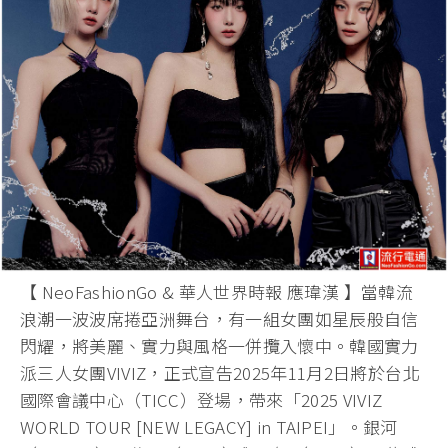
【 NeoFashionGo & 華人世界時報 應瑋漢 】當韓流
浪潮一波波席捲亞洲舞台，有一組女團如星辰般自信
閃耀，將美麗、實力與風格一併攬入懷中。韓國實力
派三人女團VIVIZ，正式宣告2025年11月2日將於台北
國際會議中心（TICC）登場，帶來「2025 VIVIZ
WORLD TOUR [NEW LEGACY] in TAIPEI」。銀河