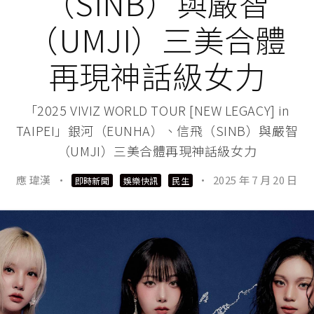
（SINB）與嚴智
（UMJI）三美合體
再現神話級女力
「2025 VIVIZ WORLD TOUR [NEW LEGACY] in
TAIPEI」銀河（EUNHA）、信飛（SINB）與嚴智
（UMJI）三美合體再現神話級女力
應 瑋漢
·
·
2025 年 7 月 20 日
即時新聞
娛樂快訊
民生