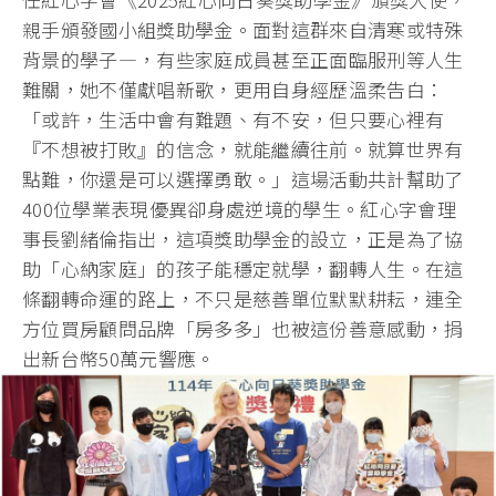
親手頒發國小組獎助學金。面對這群來自清寒或特殊
背景的學子—，有些家庭成員甚至正面臨服刑等人生
難關，她不僅獻唱新歌，更用自身經歷溫柔告白：
「或許，生活中會有難題、有不安，但只要心裡有
『不想被打敗』的信念，就能繼續往前。就算世界有
點難，你還是可以選擇勇敢。」這場活動共計幫助了
400位學業表現優異卻身處逆境的學生。紅心字會理
事長劉緒倫指出，這項獎助學金的設立，正是為了協
助「心納家庭」的孩子能穩定就學，翻轉人生。在這
條翻轉命運的路上，不只是慈善單位默默耕耘，連全
方位買房顧問品牌「房多多」也被這份善意感動，捐
出新台幣50萬元響應。