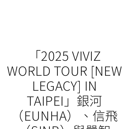
「2025 VIVIZ
WORLD TOUR [NEW
LEGACY] IN
TAIPEI」銀河
（EUNHA）、信飛