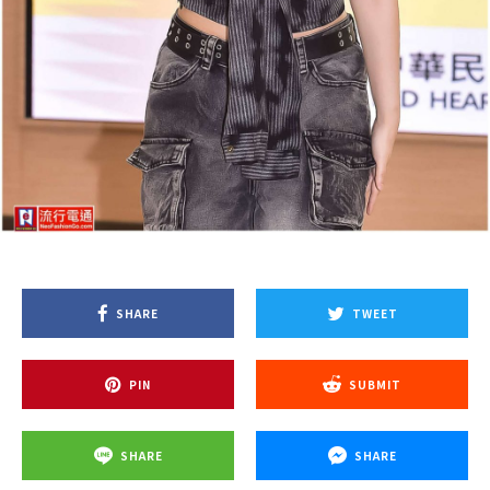
SHARE
TWEET
PIN
SUBMIT
SHARE
SHARE