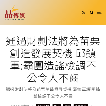
通過財劃法將為苗栗
創造發展契機 邱鎮
軍:霸團造謠檢調不
公令人不齒
通過財劃法將為苗栗創造發展契機 邱鎮軍:霸團造
謠檢調不公令人不齒
yang ming
·
·
即時新聞
政治
生活
產業訊息