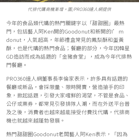
代排代購商機漸增。圖/PRO360達人網提供
今年的食品類代購的熱門關鍵字以「甜甜圈」最熱
門，包括藝人阿Ken開的Goodonut和新開的I’m
donut，人氣超高，年節禮盒常見的鳳梨酥和蛋黃
酥，也是代購的熱門食品；餐廳的部分，今年因韓星
GD造訪而成為話題的「金豬食堂」，成為今年代排熱
門餐廳。
PRO360達人網董事長李倫家表示，許多具有話題的
餐廳或新品，會採限量、限時開賣，營造搶手的印
象，掀起話題，引發大家嚐鮮的渴望，不管是食品、
公仔或票券，都常見引發排隊人潮，而在外送平台普
及之後，消費者也越來越能接受付費找代購，代排商
機也就越來越蓬勃發展。
熱門甜甜圈Goodonut老闆藝人阿Ken表示，「因為