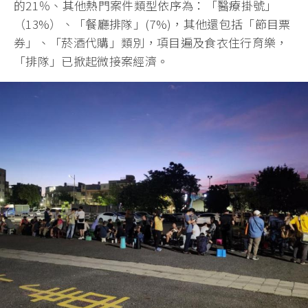
的21％、其他熱門案件類型依序為：「醫療掛號」
（13%）、「餐廳排隊」(7%)，其他還包括「節目票
券」、「菸酒代購」類別，項目遍及食衣住行育樂，
「排隊」已掀起微接案經濟。