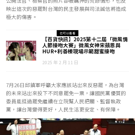
公開法官、檢察官的照片卻被羈押的荒謬情形，也反
映出這次的惡罷對台灣的民主發展與司法誠信將造成
極大的傷害。
也可以看看
【百貨快訊】2025第十二屆「微風情
人節接吻大賽」微風女神宋蘋恩與
HUR+利善榛現場示範甜蜜接吻
2025 年 2 月 11 日
7月26日邱鎮軍呼籲大家應該站出來反惡罷，為台灣
的未來站出來投下不同意罷免一票，讓國民黨優質的
委員能挺過罷免繼續在立院幫人民把關、監督執政
黨，讓台灣變得更好，人民生活更安定、有保障。