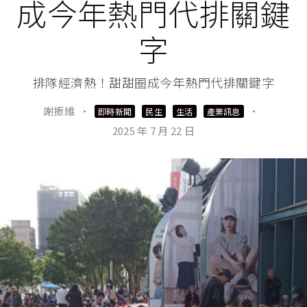
成今年熱門代排關鍵
字
排隊經濟熱！甜甜圈成今年熱門代排關鍵字
謝振維
·
·
即時新聞
民生
生活
產業訊息
2025 年 7 月 22 日