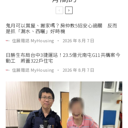
鬼月可以賞屋、搬家嗎？房仲教5招安心過關 反而
是抓「漏水、西曬」好時機
住展雜誌 MyHousing
·
2026 年 8 月 7 日
日勝生布局台中3捷運站！23.5億元南屯G11共構案今
動工 將蓋322戶住宅
住展雜誌 MyHousing
·
2026 年 8 月 7 日