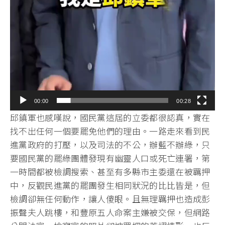
00:00
00:28
邱鎮軍也感嘆說，國民黨這屆的立委都很認真，實在
找不出任何一個要罷免他們的理由。一路走來看到民
進黨政府的打壓，以及司法的不公，辦藍不辦綠，只
要國民黨的罷綠團體發現有幽靈人口或死亡連署，第
一時間都被檢調搜索、甚至有多縣市主委還在被羈押
中，反觀民進黨的罷團發生相同狀況的比比皆是，但
檢調卻無任何動作，讓人傻眼。且無理羈押也造成彭
振聲夫人跳樓，和豐原五人命案主嫌被交保，但網路