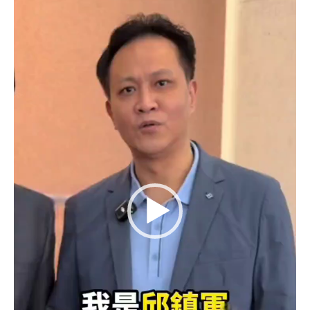
播
放
器