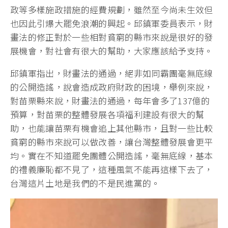
政等多樣施政措施的經費規劃，雖然至今尚未生效但
也因此引爆大罷免浪潮的興起。邱鎮軍委員表示，財
畫法的修正對於一些相對貧窮的縣市來說是很好的發
展機會，對社會有很大的幫助，大家應該給予支持。
邱鎮軍指出，財畫法的通過，絕非如同霸團毫無底線
的公開造謠，說會造成政府財政的困境，舉例來說，
對苗栗縣來說，財畫法的通過，每年會多了137億的
預算，對苗栗的整體發展各項福利建設有很大的幫
助，也能讓苗栗有機會追上其他縣市，且對一些比較
貧窮的縣市來說可以做改善，讓台灣整體發展會更平
均。實在不知道罷免團體公開造謠，毫無底線，基本
的禮義廉恥都不見了，這種風氣不能再這樣下去了，
台灣這片土地是我們的不是民進黨的。
視
訊