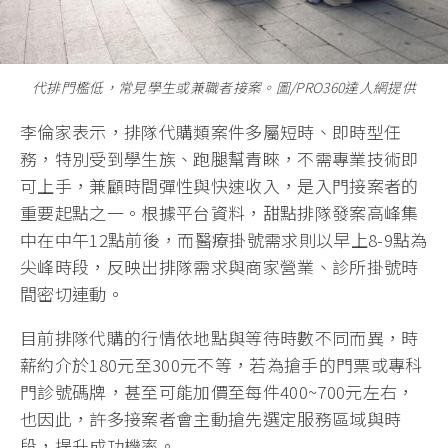
代排門檻低，常見學生或兼職者接案。圖/PRO360達人網提供
李倫家表示，排隊代購類案件多屬短時、即時型任
務，特別受到學生族、跑腿幫青睞，不需專業技術即
可上手，兼顧時間彈性與快速收入，是入門接案者的
重要起點之一。根據平台資料，甜點排隊發案高峰集
中在中午12點前後，而醫療掛號需求則以早上8-9點為
尖峰時段，反映出排隊需求與商家營業、診所掛號時
間密切連動。
目前排隊代購的行情依地點與等待時數不同而異，時
薪約介於180元至300元不等，若為搶手的門票或專科
門診號碼牌，甚至可能加價至每件400~700元左右，
也因此，許多接案者會主動搶先選定服務區域與時
段，提升成功機率。