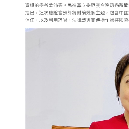
資訊的學者孟沛德。民進黨立委范雲今晚透過新聞
指出，這次聽證會預計將討論幾個主題，包含中國
信任，以及利用恐嚇、法律戰與宣傳操作操控國際