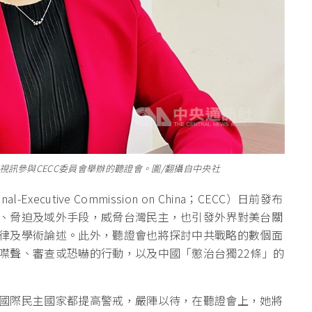
訊參與CECC委員會舉辦的聽證會。圖/翻攝自中央社
xecutive Commission on China；CECC）日前發布
、脅迫及域外手段，威脅台灣民主，也引發外界對美台關
律及學術論述。此外，聽證會也將探討中共戰略的數個面
噤聲、審查或恐嚇的行動，以及中國「懲治台獨22條」的
國際民主國家都提高警戒，嚴陣以待，在聽證會上，她將