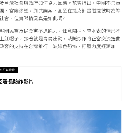
及台灣社會與政府如何協力因應。范雲指出，中國不只軍
團、宮廟滲透，到共諜案，甚至在捷克計畫碰撞彼時為準
社會，但實際情況真是如此嗎?
壓國民黨及民眾黨不遺餘力，任意關押、查水表的情形不
上紅帽子，接著就是青鳥出動，栽贓炒作將正當交流扭曲
政客的支持在台灣推行一波綠色恐怖，打壓力度逐漸加
也可以看看
昭署長防詐影片