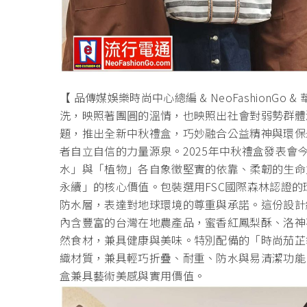
【 品傳媒娛樂時尚中心總編 & NeoFashionG
洗，映照著團圓的溫情，也映照出社會對弱勢群體
題，推出全新中秋禮盒，巧妙融合公益精神與環保
者自立自信的力量源泉。2025年中秋禮盒發表
水」與「植物」各自象徵堅實的依靠、柔韌的生命
永續」的核心價值。包裝選用FSC國際森林認證
防水層，表達對地球環境的尊重與承諾。這份設計
內含豐富的台灣在地農產品，蜜香紅鳳梨酥、洛神
然食材，兼具健康與美味。特別配備的「時尚茄芷
織材質，兼具輕巧折疊、耐重、防水與易清潔功能
盒兼具藝術美感與實用價值。