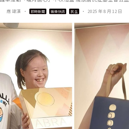
應 瑋漢
·
·
2025 年 8 月 12 日
即時新聞
娛樂快訊
民生