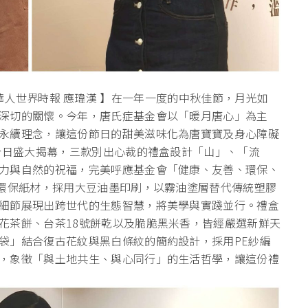
o & 華人世界時報 應瑋漢 】在一年一度的中秋佳節，月光如
深切的關懷。今年，唐氏症基金會以「暖月唐心」為主
永續理念，讓這份節日的甜美滋味化為唐寶寶及身心障礙
會今日盛大揭幕，三款別出心裁的禮盒設計「山」、「流
力與自然的祝福，完美呼應基金會「健康、友善、環保、
的環保紙材，採用大豆油墨印刷，以霧油塗層替代傳統塑膠
細節展現出跨世代的生態智慧，將美學與實踐並行。禮盒
花茶餅、台茶18號餅乾以及脆脆黑米香，皆經嚴選新鮮天
袋」結合復古花紋與黑白條紋的簡約設計，採用PE紗編
，象徵「與土地共生、與心同行」的生活哲學，讓這份禮