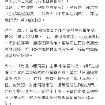
賴主恩丶甘家葳（杭州亞運銀牌）。
女選手：林郁婷（巴黎奧運金牌）、吳思儀、陳念琴
（巴黎奧運銅牌）、黃筱雯（東京奧運銅牌），都是
我們長年努力的佳績。
然而，2025年這場國際賽事背後卻爆發主辦權爭議。
自2011年至2024年，「台北市拳擊協會」已經連續14
年承辦該賽事，屢獲國際肯定，更培育出巴黎奧運金
牌林郁婷、杭州亞運銀牌甘家葳等名將，締造中華民
國拳擊史紀錄。
今年，「台北市體育局」主事 李榮晉科長，卻將主辦
權交予從未舉辦過國際拳擊賽經驗的單位「台灣職業
拳擊協會」，引發對「最有利標原則」與「專業公正
性」的質疑，對此背離常理、違反經驗法則的決策，
難以信服。我方已正式提出申訴，呼籲體育賽事標案
應回歸專業，避免多年國際形象與運動成果付諸東
流。