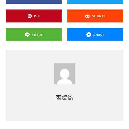
PIN
SUBMIT
SHARE
SHARE
張錫銘