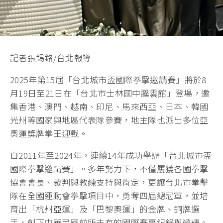
記者張錫銘/台北報導
2025年第15屆「台北城市盃國際拳擊邀請賽」將於8
月19日至21日在「台北市士林國中騰雲館」登場，邀
集香港、澳門、越南、印尼、馬來西亞、日本、韓國
光州等國家與地區代表隊參賽，地主隊也派出多位亞
奧運獎牌拳王迎戰。
自2011年至2024年，連續14年成功舉辦「台北城市盃
國際拳擊邀請賽」。多年努力下，不僅屢獲各國拳擊
協會會長、裁判與教練支持與肯定，更讓台北市拳擊
隊在全國運動會拳擊項目中，勇奪四屆總冠軍，並培
育出「杭州亞運」及「巴黎奧運」的金牌、銅牌選
手，創下中華民國前所未有的國際賽事紀錄與榮耀。