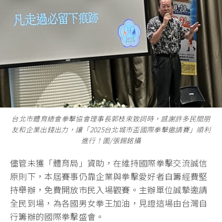
台北市體育總會拳擊協會理事長郭枝來致詞時，感謝許多民間朋
友和企業出錢出力，讓「2025台北城市盃國際拳擊邀請賽」順利
進行！圖/張錫銘攝
儘管未獲「體育局」資助，在維持國際拳擊交流誠信
原則下，本屆賽事仍靠企業與拳擊愛好者自籌經費堅
持舉辦，免費開放市民入場觀賽。主辦單位誠摯邀請
全民到場，為各國男女拳王加油，見證這場由台灣自
行籌辦的國際拳擊盛會。