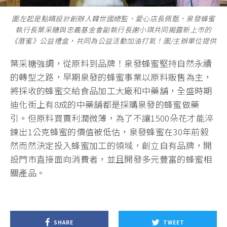
圖左起是點睛設計創辦人韓世國總監、愛心店長佩甄、泉發蜂蜜
執行長葉采糖與忠義基金會副執行長謝小琪共同揭露新上市的
《厝蜜》公益禮盒，共同為公益活動加油打氣！圖/主辦單位提供
葉采糖強調，從原料到品牌！泉發蜂蜜堅持自然永續
的轉型之路，早期泉發的蜂蜜事業以原料販售為主，
將採收的蜂蜜交給食品加工大廠和中藥舖，全盛時期
迪化街上有8成的中藥舖都是採購泉發的蜂蜜做藥
引。但原料買賣利潤微薄，為了不讓1500朵花才能淬
鍊出1公克蜂蜜的價值被低估，泉發蜂蜜在30年前毅
然而然決定投入蜂蜜加工的領域，創立自有品牌，開
設門市直接面向消費者，並且開發多元豐富的蜂蜜相
關產品。
SHARE
TWEET