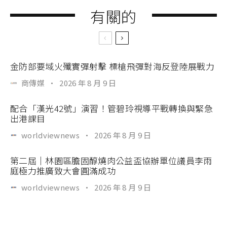
有關的
金防部要域火殲實彈射擊 標槍飛彈對海反登陸展戰力
商傳媒
·
2026 年 8 月 9 日
配合「漢光42號」演習！管碧玲視導平戰轉換與緊急
出港課目
worldviewnews
·
2026 年 8 月 9 日
第二屆｜林園區膽固醇燒肉公益盃協辦單位議員李雨
庭極力推廣致大會圓滿成功
worldviewnews
·
2026 年 8 月 9 日