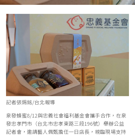
記者張錫銘/台北報導
泉發蜂蜜8/12與忠義社會福利基金會攜手合作，在泉
發忠孝門市（台北市忠孝東路三段196號）舉辦公益
記者會，邀請藝人佩甄擔任一日店長，親臨現場支持