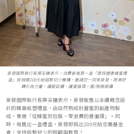
泉發國際執行長葉采糖表示，消費者每買一盒「環保健康蜂蜜禮
盒」就捐贈200元給弱勢兒少機構，邀請您一同來泉發，將美好
轉化為力量，讓愛延續、讓蜜循環。圖/張錫銘攝
泉發國際執行長葉采糖表示，泉發販售以永續概念設
計的蜂巢紙塑禮盒，由自然熟成封蓋蜜的副產物製
成，象徵「從蜂蜜到包裝，零浪費的善循環」。同
時，每售出一盒禮盒，泉發即捐出200元給忠義基金
會，支持弱勢兒少的照顧與教育！