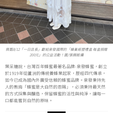
佩甄8/12「一日店長」獻給泉發國際的「蜂巢紙塑禮盒 每盒捐贈
200元」的公益活動！圖/張錫銘攝
葉采糖說，台灣百年蜂蜜最著名品牌-泉發蜂蜜，創立
於1919年從蘆洲的傳統養蜂業起家，歷經四代傳承，
如今已成為國內外廣受信賴的蜂蜜品牌。泉發秉持先
人的教誨「蜂蜜是大自然的恩賜」，必須秉持最天然
的方式採集與釀造，保留蜂蜜的活性與純淨，讓每一
口都能嘗到自然的原味。