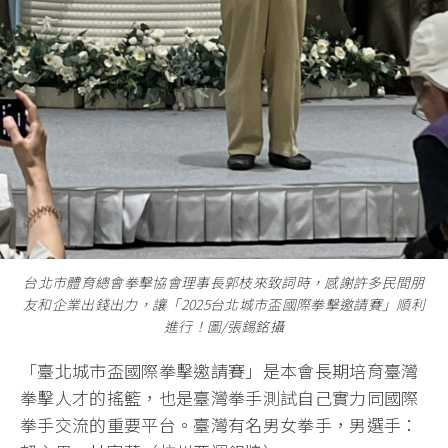
台北市體育總會拳擊協會理事長郭枝來致詞時，感謝許多民間朋
友和企業出錢出力，讓「2025台北城市盃國際拳擊邀請賽」順利
進行！圖/張錫銘攝
「臺北城市盃國際拳擊邀請賽」是本會長期培育臺灣
拳擊人才的搖籃，也是臺灣拳手測試自己實力同國際
拳手交流的重要平台。臺灣有名男女拳手，男選手：