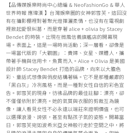
【品傳媒娛樂時尚中心總編 & NeoFashionGo & 華人
世界時報 應瑋漢 】台灣娛樂圈的女神郭雪芙，這回沒
有在攝影棚裡對著聚光燈揮灑柔情，也沒有在電視劇
裡掀起愛恨糾葛，而是穿著 alice + olivia by Stacey
Bendet 的時裝，出現在微風信義旗艦店的開幕現
場。表面上，這是一場時尚活動；深一層看，卻像是
一場當代版的「大觀園」：貴婦、女星、媒體人，攜
帶著手機與信用卡，魚貫而入。Alice + Olivia 是美國
設計師 Stacey Bendet 打造的品牌，向來以大膽色
彩、童話式想像與俏皮結構著稱。它不是那種嚴肅的
「黑白灰」冷冽風格，而是一種對女性自信的彩色宣
告。郭雪芙的現身，彷彿品牌的最佳註腳：漂亮，卻
不僅僅依附於漂亮。她的氣質與衣服的剪裁互為鏡
像，讓人看見女性不必永遠以端莊來證明價值，也可
以選擇浪漫、誇張，甚至有點孩子氣的姿態。開幕當
日，郭雪芙宛如波希米亞女神般行走於空間之中，將
品牌的浪漫主題與自身的優雅氣質合而為一。與她一