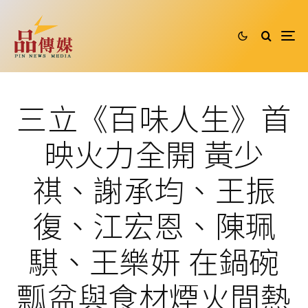
三立《百味人生》首
映火力全開 黃少
祺、謝承均、王振
復、江宏恩、陳珮
騏、王樂妍 在鍋碗
瓢盆與食材煙火間熱