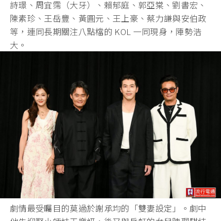
詩璟、周宜霈（大牙）、賴郁庭、郭亞棠、劉書宏、
陳素珍、王岳豐、黃圓元、王上豪、蔡力謙與安伯政
等，連同長期關注八點檔的 KOL 一同現身，陣勢浩
大。
劇情最受矚目的莫過於謝承均的「雙妻設定」。劇中