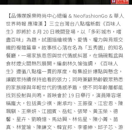
【品傳媒娛樂時尚中心總編 & NeoFashionGo & 華人
世界時報 應瑋漢 】三立台灣台八點檔新戲《百味人
生》即將於 8 月 20 日晚間登場，以「多彩城市，嚐
盡百味」為題，試圖描繪親情、愛情、權力與背叛交
織的複雜篇章。故事核心落在名為「五秀園」的知名
餐廳，一場家族恩怨與世代情感糾葛，在鍋碗瓢盆與
食材煙火間熱烈展開。編劇林久愉強調，《百味人
生》遵循八點檔一貫的厚度，每集設計爆點與懸念，
讓觀眾持續保持追看的張力；同時兼顧熟齡觀眾熟悉
的家族線與年輕世代的情感矛盾，使不同年齡層都能
找到投射與共鳴。首映會於 19 日舉行，演員陣容堪
稱龐大，包括黃少祺、謝承均、王振復、江宏恩、陳
珮騏、王樂妍、江國賓、岳虹、張琴、黃玉榮、德
馨、星卉、劉曉憶、馬幼興、林佑星、陳小菁、苗
真、林萱瑜、陳謙文、韓宜邦、李睿紳、邱子芯、游