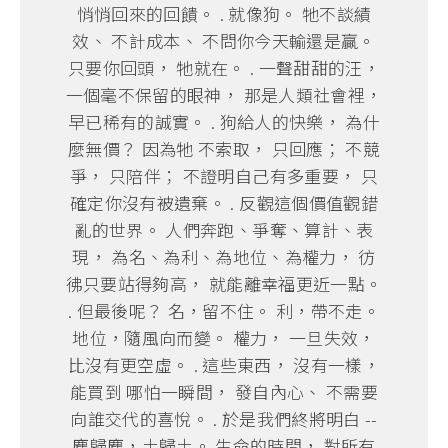
悄悄回來的回饋。 . 就像狗。 牠不談績
效、 不計成本、 不問你今天輸還是贏。
只要你回頭， 牠就在。 . 一聲甜甜的汪，
一個毫不保留的眼神， 那是人類社會裡，
早已稀有的誠實。 . 狗給人的快樂， 為什
麼無價？ 因為牠 不索取， 只回應； 不競
爭， 只陪伴； 不證明自己有多重要， 只
確定你沒有被遺棄。 . 反觀這個價值觀錯
亂的世界。 人們奔跑、爭奪、算計、表
現， 為名、為利、為地位、為權力， 彷
彿只要站得夠高， 就能離幸福更近一點。
. 但最後呢？ 名，留不住。 利，帶不走。
地位，隨風向而變。 權力， 一旦失效，
比沒有更空虛。 . 這些東西， 沒有一樣，
能買到 哪怕一瞬間， 發自內心、 不需要
向誰交代的喜悅。 . 於是我們終將明白 --
塵歸塵，土歸土。 生命的時間， 對所有