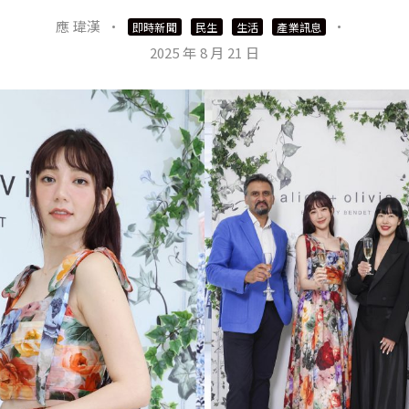
應 瑋漢
·
·
即時新聞
民生
生活
產業訊息
2025 年 8 月 21 日