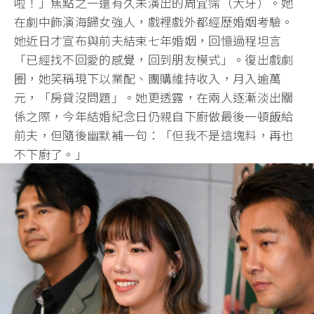
啦！」焦點之一還有久未演出的周宜霈（大牙）。她
在劇中飾演海歸女強人，戲裡戲外都經歷婚姻考驗。
她近日才宣布與前夫結束七年婚姻，回憶過程坦言
「已經找不回愛的感覺，回到朋友模式」。復出戲劇
圈，她笑稱現下以業配、團購維持收入，月入逾萬
元，「房貸沒問題」。她更透露，在兩人逐漸淡出關
係之際，今年結婚紀念日仍親自下廚做最後一頓飯給
前夫，但隨後幽默補一句：「但我不是這塊料，再也
不下廚了。」