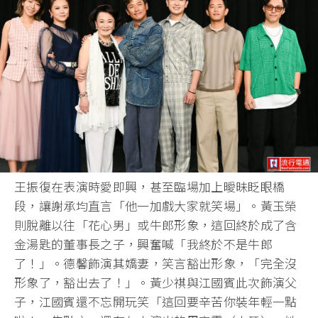
王振復在表演時愛即興，甚至臨場加上曖昧眨眼橋
段，讓謝承均直言「他一加戲大家就笑場」。黃玉榮
則脫離以往「花心男」或牛郎形象，這回終於成了含
金湯匙的董事長之子，興奮喊「我終於不是牛郎
了！」。德馨飾演其嬌妻，笑言豁出形象，「完全沒
形象了，豁出去了！」。黃少祺與江國賓此次飾演父
子，江國賓還不忘開玩笑「這回要辛苦你裝年輕一點