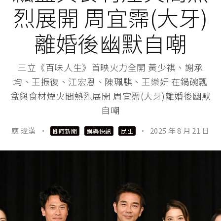
烈展開 周宜霈(大牙)
離婚後幽默自嘲
三立《百味人生》首映火力全開 黃少祺、謝承
均、王振復、江宏恩、陳珮騏、王樂妍 在鍋碗瓢
盆與食材煙火間熱烈展開 周宜霈(大牙)離婚後幽默
自嘲
應 瑋漢
·
·
2025 年 8 月 21 日
即時新聞
娛樂快訊
民生