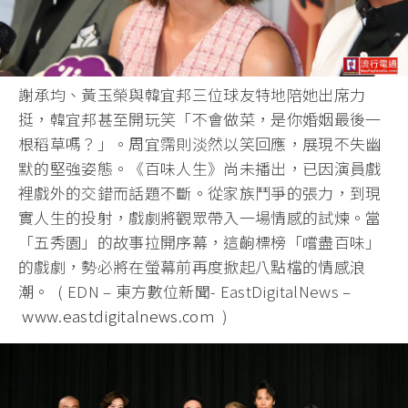
謝承均、黃玉榮與韓宜邦三位球友特地陪她出席力
挺，韓宜邦甚至開玩笑「不會做菜，是你婚姻最後一
根稻草嗎？」。周宜霈則淡然以笑回應，展現不失幽
默的堅強姿態。《百味人生》尚未播出，已因演員戲
裡戲外的交錯而話題不斷。從家族鬥爭的張力，到現
實人生的投射，戲劇將觀眾帶入一場情感的試煉。當
「五秀園」的故事拉開序幕，這齣標榜「嚐盡百味」
的戲劇，勢必將在螢幕前再度掀起八點檔的情感浪
潮。 ( EDN – 東方數位新聞- EastDigitalNews –
www.eastdigitalnews.com
)