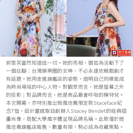
郭雪芙當然知道這一切。她的亮相，猶如為活動下了
一個註腳：台灣娛樂圈的女神，不必永遠依賴戲劇才
有話題。她用走進旗艦店的姿態，證明自己同樣能成
為時尚場域的中心人物。對觀眾而言，她是螢幕之外
的投影；對品牌而言，她是商品最會呼吸的模特兒。
本次開幕，亦特別推出微風信義限定款Staceface紀
念T恤，設計靈感取自創辦人Stacey Bendet的經典插
畫肖像，搭配大學風字體呈現品牌名稱。此款僅於微
風信義旗艦店販售，數量有限，勢必成為收藏焦點。