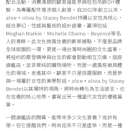
配合活動，消費滿額的顧客還能參與包包吊飾DIY體
驗，為專屬配件增添個人創意。自2002年創立以來，
alice + olivia by Stacey Bendet持續以女性為核心，
結合夢幻、性感與藝術的設計語彙，贏得包括
Meghan Markle、Michelle Obama、Beyoncé等名
人的青睞。此次在微風信義的嶄新據點，不僅是品牌
全球版圖的一環，更是一場台灣時尚圈的文化盛事，
將紐約的摩登精神與台北的都會脈動相互交織。這座
旗艦店，並非單純的購物場所，而是一處風格被具體
化的場域。走進其中，顧客不只是挑選服飾，而是參
與一場屬於女性的美學對話。alice + olivia by Stacey
Bendet以其獨特的視角，將時尚轉化為生活語言，也
在信義的核心地帶，書寫出另一種當代女性的優雅篇
章。
一間旗艦店的開幕，能帶來多少文化意義？或許有
限。但它提醒我們，時尚從來不只是虛榮，而是一種