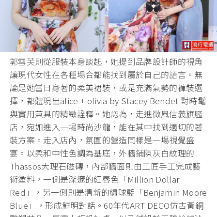
郭雪芙則從服裝本身談起，她提到品牌設計師的視角
讓現代女性在各種場合都能找到屬於自己的語言。無
論是她當日身著的柔美裙裝，或是充滿氣勢的褲裝選
擇，都體現出alice + olivia by Stacey Bendet 對時髦
與實用兼具的精緻詮釋。她認為，走進微風信義旗艦
店，宛如進入一場時尚沙龍，能在其中找到適切的著
裝方案。走入店內，氛圍的營造同樣是一場視覺盛
宴。以柔和中性色調為基底，外牆鋪陳灰白紋理的
Thassos大理石磁磚，內部牆面則由工匠手工完成藝
術塗料，一側是深邃的紅唇色「Million Dollar
Red」，另一側則是清新的繡球藍「Benjamin Moore
Blue」，形成鮮明對話。60年代ART DECO仿古黃銅