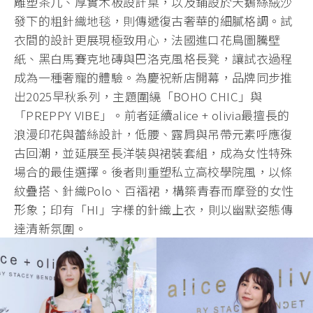
雕塑茶几、厚實木板設計桌，以及鋪設於天鵝絲絨沙
發下的粗針織地毯，則傳遞復古奢華的細膩格調。試
衣間的設計更展現極致用心，法國進口花鳥圖騰壁
紙、黑白馬賽克地磚與巴洛克風格長凳，讓試衣過程
成為一種奢寵的體驗。為慶祝新店開幕，品牌同步推
出2025早秋系列，主題圍繞「BOHO CHIC」與
「PREPPY VIBE」。前者延續alice + olivia最擅長的
浪漫印花與蕾絲設計，低腰、露肩與吊帶元素呼應復
古回潮，並延展至長洋裝與裙裝套組，成為女性特殊
場合的最佳選擇。後者則重塑私立高校學院風，以條
紋疊搭、針織Polo、百褶裙，構築青春而摩登的女性
形象；印有「HI」字樣的針織上衣，則以幽默姿態傳
達清新氛圍。