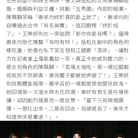
他先迎娶小師妹王樂妍，後又與岳虹的女兒陳珮騏結
婚，婚姻與利益交纏，挑動「五秀園」內部的暗潮。
陳珮騏笑稱「謝承均終於真的愛上她了」，謝承均則
自嘲過去合作「有名無實」，這回戲裡「終於成
了」。王樂妍則在一旁追問「那你有愛我嗎？」逼得
謝承均急忙應聲「有呀有呀！」岳虹在劇中的角色同
樣吃重，她曾在私下笑言想和江國賓「滾床」，讓對
方在記者會上僅能尷尬一笑。真正令她感到壓力的，
是女兒角色的陳珮騏，「氣場太強啦，第一場拉鋸戲
我就抓不到節奏，害我膽子都被她弄破了！」王樂妍
則挑戰體能極限，最辛苦的一場戲是懷抱嬰兒跳海。
她回憶第一次落水時水花四濺，幸好有救生員在場保
護，卻因劇烈搖晃而一度反胃，「當下只有兩個選
擇，一是吐出來，二是吞回去，我硬是吞了，後來才
知道原來是暈浪！」。