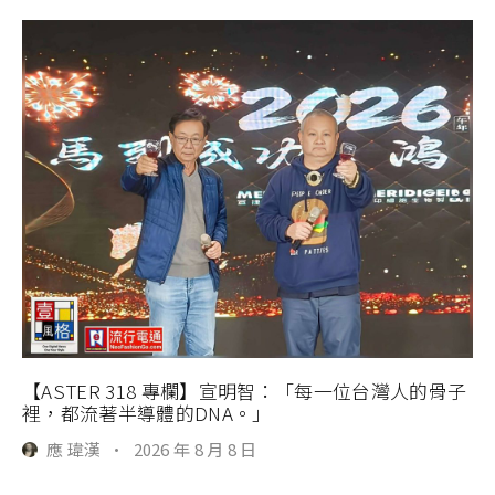
【ASTER 318 專欄】宣明智：「每一位台灣人的骨子
裡，都流著半導體的DNA。」
應 瑋漢
·
2026 年 8 月 8 日