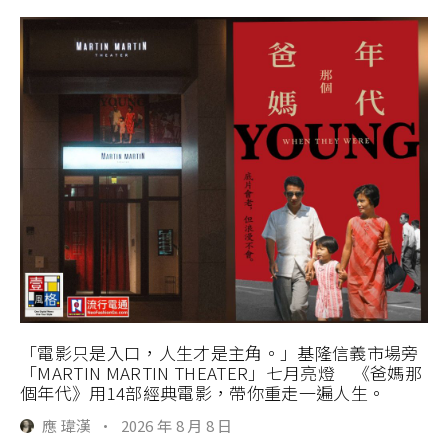
「電影只是入口，人生才是主角。」基隆信義市場旁
「MARTIN MARTIN THEATER」七月亮燈 《爸媽那
個年代》用14部經典電影，帶你重走一遍人生。
應 瑋漢
·
2026 年 8 月 8 日