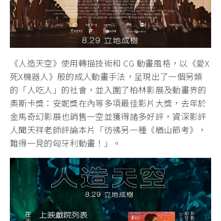
《人造天空》使用轉描技術和 CG 動畫風格，以《愛X
死X機器人》般的成人動畫手法，呈現出了一個另類
的「人吃人」的社會，並入圍了柏林影展及動畫界的
奧斯卡獎：安妮獎在內等多項最佳影片大獎，去年於
金馬奇幻影展也銷售一空並獲得諸多好評，資深影評
人聞天祥老師評論本片「彷彿另一種《楢山節考》，
難得一見的匈牙利動畫！」。