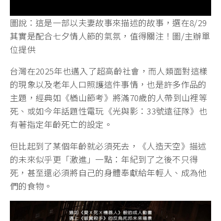
圖說：這是一部以夫妻故事來描述的故事，選在8/29
其實是配合七夕情人節的氣氛，值得關注！圖/主辦單
位提供
台灣在2025年也邁入了超高齡社會，而人類面對這樣
的現象以及老年人口照護這件事情，也是許多作品的
主題，經典如《楢山節考》將滿70歲的人帶到山裡等
死、或如今年話題性電玩《光與影：33號遠征隊》也
有著指定年齡死亡的設定。
但比起到了某個年齡就必須死去，《人造天空》描述
的未來似乎更「激進」一點：年紀到了之後不只得
死，甚至還必須將自己的身體奉獻給年輕人、成為他
們的食物。