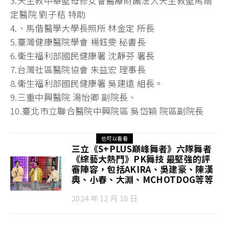
3.天主教中華聖母修女會醫療財團法人天主教聖馬爾
定醫院 劉子秸 特助
4.、馬偕醫學大學長照所 林金定 所長
5.臺灣健康醫院學會 楊鈺雯 秘書長
6.衛生福利部國民健康署 沈靜芬 署長
7.台灣社區醫院協會 朱益宏 理事長
8.衛生福利部國民健康署 吳建遠 組長。
9.三重中興醫院 湯怡卿 副院長、
10.臺北市立聯合醫院中興院區 吳岱穎 院區副院長
也可以看看
三立《S+PLUS巔峰舞者》六隊舞者
《綜藝大熱門》PK舞技 最堅強的評
審陣容，包括AKIRA、吳建豪、陳漢
典、小春、大淵、MCHOTDOG等等
2024 年 12 月 18 日