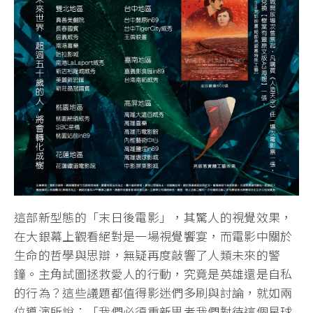
這部新型態的「末日後電影」，其驚人的視覺效果，
在大銀幕上觀看絕對是一場視覺饗宴，而電影中關於
生命的哲學與思辯，無疑再度敲響了人類未來的警
鐘。主角試圖拯救愛人的行動，究竟是英雄還是自私
的行為？這些議題都值得影迷們多刷與討論，就如兩
位導演所說：「我們必須重新思考我們對待這個星球