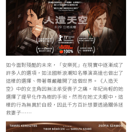
如今面對殘酷的未來，「安樂死」在現實中逐漸成了
許多人的選項，如法國新浪潮知名導演高達也做出了
這樣的選擇、帶著尊嚴離開了這個世界。《人造天
空》中的女主角因無法承受喪子之痛，年紀尚輕的她
選擇了提早化作為樹的手術，然而在她丈夫眼中，這
樣的行為無異於自殺，因此千方百計想要透過關係拯
救妻子……