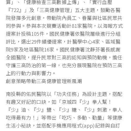
算」、「健康檢查三高數據上傳」、「實行血壓
『722』」及「三高健康管理」五大主題，鼓勵各醫
院發揮多元創意，帶動院內員工、眷屬與社區民眾共
同參與。參與本次競賽活動計81家醫院，以海報方式
提案計投稿105件，國民健康署依醫院層級進行分組
評比，選出29件績優提案，計醫學中心4家、區域醫
院9家及地區醫院16家。國民健康署沈靜芬署長感謝
全國醫院，提升民眾對三高的認知與預防動機，擔任
守護三高防治的第一線，也充分展現醫院在預防三高
上的行動力與影響力。
創意策略帶動三高健康管理新風潮
南投縣的佑民醫院以「功夫任務」為設計主題，搭配
有趣又好記的口訣，如「京城四『少』拳人幫！
『少』油、『少』鹽、『少』糖、『少』刺激，拳人
吃得最有力！」等帶出「吃巧、多動、勤量」等健康
生活小秘訣，並搭配手機應用程式(app)記錄與自訂