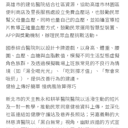
高雄市的建佑醫院結合社區資源，協助高雄市林園區
便利商店及里長服務處設立免費血壓站，也鼓勵民眾
幫父母量血壓，同時也量自己的血壓，並拍攝宣導短
片教導正確量血壓方式，鼓勵民眾運用智慧型裝置、
APP與獎勵機制，辦理民眾血壓挑戰活動。
國泰綜合醫院則以設計卡牌遊戲，以身高、體重、腰
圍、血壓、血糖與血脂數值，模擬不同生活型態虛擬
角色族群，及透過模擬職場上班族常見的不良行為情
境（如「湯全喝光光」、「吃到撐才值」、「聚會來
吸菸」），提供改善行為的建議。
健檢上傳好簡單 慢病風險算得巧
新北市的天主教永和耕莘醫院醫院以活潑生動的短片
及一對一教學，推動民眾同意健檢資料上傳，並深化
社區連結如健康守護站及巷弄長照站；另嘉義縣的大
林慈濟醫院以「黑白無常」視角，幽默詼諧的方式宣