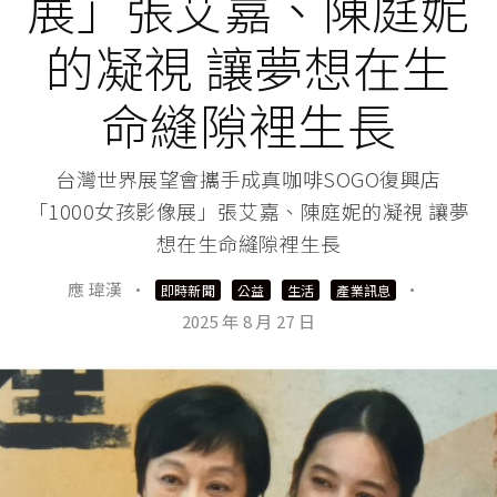
展」張艾嘉、陳庭妮
的凝視 讓夢想在生
命縫隙裡生長
台灣世界展望會攜手成真咖啡SOGO復興店
「1000女孩影像展」張艾嘉、陳庭妮的凝視 讓夢
想在生命縫隙裡生長
應 瑋漢
·
·
即時新聞
公益
生活
產業訊息
2025 年 8 月 27 日