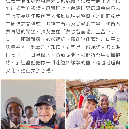
這是一個關於教育與夢想的展覽，更是一個呼喚人們
伸出援手的邀請。展覽現場，台灣世界展望會終身志
工張艾嘉與年度代言人陳庭妮現身導覽。她們的腳步
在影像之間停駐，眼神中帶著感受過的重量，也帶著
要傳遞的希望。張艾嘉在「夢想留言牆」上留下字
句：「距離雖遠、心卻很近，願能陪伴著妳走向平安
與幸福。」她清楚地知道，文字是一份承諾。陳庭妮
則寫下：「世界很大、勇敢做夢，我們將會用愛擁抱
妳。」這些話語像一封遙遠卻誠摯的信，跨越地理與
文化，落在女孩心裡。