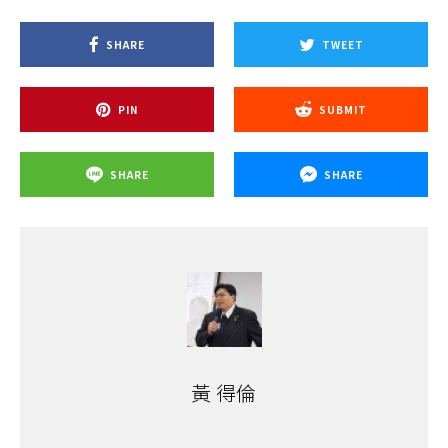
SHARE
TWEET
PIN
SUBMIT
SHARE
SHARE
黃 得倫