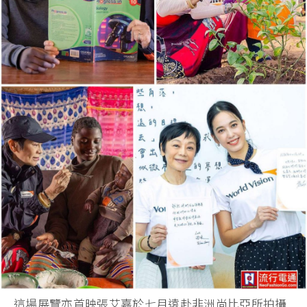
這場展覽亦首映張艾嘉於七月遠赴非洲尚比亞所拍攝