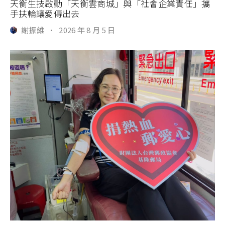
天衡生技啟動「天衡雲商城」與「社會企業責任」攜
手扶輪讓愛傳出去
謝振維
·
2026 年 8 月 5 日