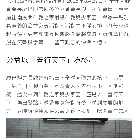
【特派記者/黃得倫報導】2025年8月27日，全球商聯
會會長廖巳驊帶領多位分會會長與十多位會員，專程
前往南投縣仁愛之家附設仁愛兒少家園，舉辦一場別
具意義的公益交流活動。活動中不僅安排小丑帶來逗
趣表演，更有團康互動遊戲與溫馨交流，讓院童們沉
浸在笑聲與掌聲中，留下難忘的快樂回憶。
公益以「善行天下」為核心
廖巳驊會長致詞時指出，全球商聯會的核心宗旨是
「納百川、興百業、互為貴人、善行天下」。他強
調，這次來到仁愛之家兒少家園，正是以「善行天
下」為出發點，透過實際行動將愛心送到需要的地
方，同時讓企業家在公益之路上找到共鳴與責任感。