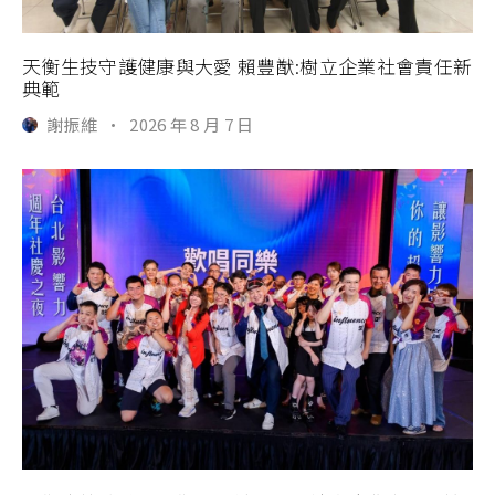
天衡生技守護健康與大愛 賴豐猷:樹立企業社會責任新
典範
謝振維
·
2026 年 8 月 7 日