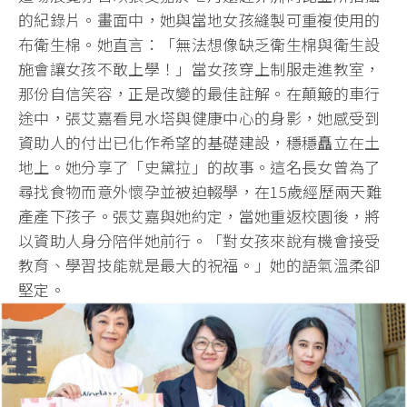
的紀錄片。畫面中，她與當地女孩縫製可重複使用的
布衛生棉。她直言：「無法想像缺乏衛生棉與衛生設
施會讓女孩不敢上學！」當女孩穿上制服走進教室，
那份自信笑容，正是改變的最佳註解。在顛簸的車行
途中，張艾嘉看見水塔與健康中心的身影，她感受到
資助人的付出已化作希望的基礎建設，穩穩矗立在土
地上。她分享了「史黛拉」的故事。這名長女曾為了
尋找食物而意外懷孕並被迫輟學，在15歲經歷兩天難
產產下孩子。張艾嘉與她約定，當她重返校園後，將
以資助人身分陪伴她前行。「對女孩來說有機會接受
教育、學習技能就是最大的祝福。」她的語氣溫柔卻
堅定。