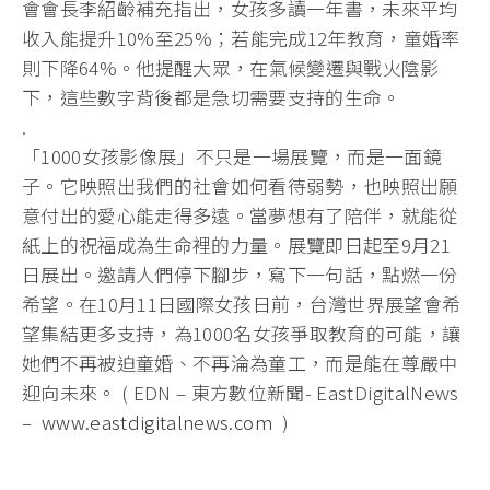
會會長李紹齡補充指出，女孩多讀一年書，未來平均
收入能提升10%至25%；若能完成12年教育，童婚率
則下降64%。他提醒大眾，在氣候變遷與戰火陰影
下，這些數字背後都是急切需要支持的生命。
.
「1000女孩影像展」不只是一場展覽，而是一面鏡
子。它映照出我們的社會如何看待弱勢，也映照出願
意付出的愛心能走得多遠。當夢想有了陪伴，就能從
紙上的祝福成為生命裡的力量。展覽即日起至9月21
日展出。邀請人們停下腳步，寫下一句話，點燃一份
希望。在10月11日國際女孩日前，台灣世界展望會希
望集結更多支持，為1000名女孩爭取教育的可能，讓
她們不再被迫童婚、不再淪為童工，而是能在尊嚴中
迎向未來。 ( EDN – 東方數位新聞- EastDigitalNews
–
www.eastdigitalnews.com
)