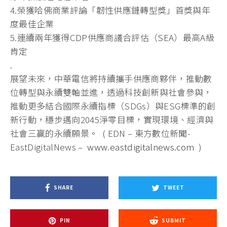
4.榮獲哈佛商業評論「韌性供應鏈轉型獎」首獎與年
度最佳企業
5.連續兩年獲得CDP供應商議合評估（SEA）最高A級
肯定
.
展望未來，中華電信將持續攜手供應商夥伴，推動數
位轉型與永續雙軸並進，透過科技創新與社會參與，
推動更多結合國際永續指標（SDGs）與ESG標準的創
新行動，穩步邁向2045淨零目標，實現環境、經濟與
社會三贏的永續願景。 ( EDN – 東方數位新聞-
EastDigitalNews –
www.eastdigitalnews.com
)
SHARE
TWEET
PIN
SUBMIT