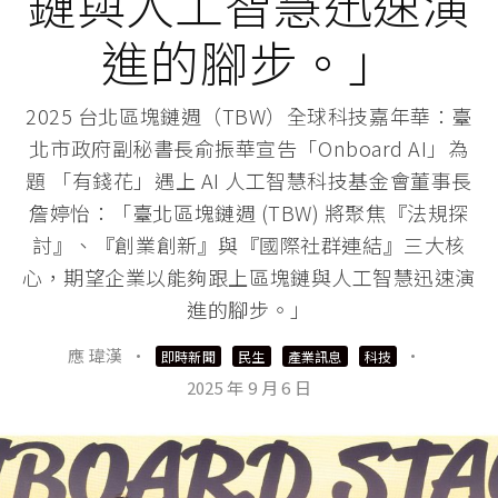
鏈與人工智慧迅速演
進的腳步。」
2025 台北區塊鏈週（TBW）全球科技嘉年華：臺
北市政府副秘書長俞振華宣告「Onboard AI」為
題 「有錢花」遇上 AI 人工智慧科技基金會董事長
詹婷怡：「臺北區塊鏈週 (TBW) 將聚焦『法規探
討』、『創業創新』與『國際社群連結』三大核
心，期望企業以能夠跟上區塊鏈與人工智慧迅速演
進的腳步。」
應 瑋漢
·
·
即時新聞
民生
產業訊息
科技
2025 年 9 月 6 日