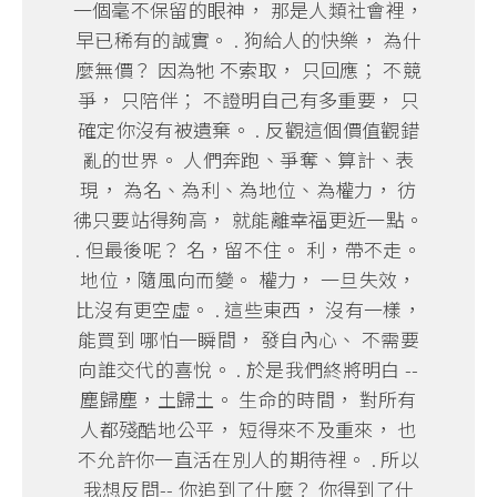
一個毫不保留的眼神， 那是人類社會裡，
早已稀有的誠實。 . 狗給人的快樂， 為什
麼無價？ 因為牠 不索取， 只回應； 不競
爭， 只陪伴； 不證明自己有多重要， 只
確定你沒有被遺棄。 . 反觀這個價值觀錯
亂的世界。 人們奔跑、爭奪、算計、表
現， 為名、為利、為地位、為權力， 彷
彿只要站得夠高， 就能離幸福更近一點。
. 但最後呢？ 名，留不住。 利，帶不走。
地位，隨風向而變。 權力， 一旦失效，
比沒有更空虛。 . 這些東西， 沒有一樣，
能買到 哪怕一瞬間， 發自內心、 不需要
向誰交代的喜悅。 . 於是我們終將明白 --
塵歸塵，土歸土。 生命的時間， 對所有
人都殘酷地公平， 短得來不及重來， 也
不允許你一直活在別人的期待裡。 . 所以
我想反問-- 你追到了什麼？ 你得到了什