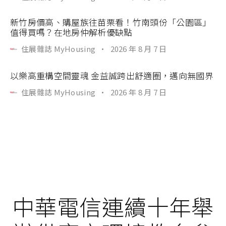
新竹房價高、購屋族往苗栗看！竹南頭份「公園區」
值得買嗎？在地房仲解析優缺點
住展雜誌 MyHousing
·
2026 年 8 月 7 日
以樂高重構空間靈魂 金益誠跨出舒適圈，邁向無國界
住展雜誌 MyHousing
·
2026 年 8 月 7 日
中華電信連續十年舉