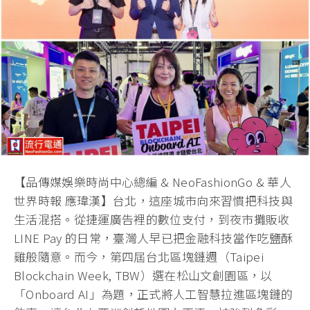
【品傳媒娛樂時尚中心總編 & NeoFashionGo & 華人
世界時報 應瑋漢】台北，這座城市向來習慣把科技與
生活混搭。從捷運廣告裡的數位支付，到夜市攤販收
LINE Pay 的日常，臺灣人早已把金融科技當作吃鹽酥
雞般隨意。而今，第四屆台北區塊鏈週（Taipei
Blockchain Week, TBW）選在松山文創園區，以
「Onboard AI」為題，正式將人工智慧拉進區塊鏈的