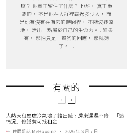
麼？ 你真正留住了什麼？ 也許， 真正重
要的， 不是你在人群裡贏過多少人， 而
是你有沒有在有限的時間裡， 不隨波逐流
地， 活出一點屬於自己的生命力。 . 如果
有， 那怕只是一聲狗的回應， 那就夠
了。 . .
有關的
大熱天租屋處冷氣壞了誰出錢？房東遲遲不修 「這
情況」修繕費可抵租金
住展雜誌 MyHousing
·
2026 年 8 月 7 日