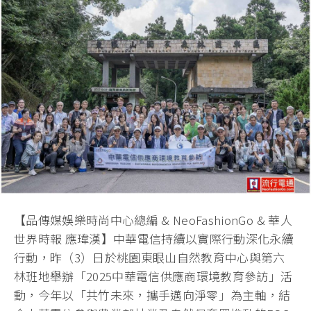
【品傳媒娛樂時尚中心總編 & NeoFashionGo & 華人
世界時報 應瑋漢】中華電信持續以實際行動深化永續
行動，昨（3）日於桃園東眼山自然教育中心與第六
林班地舉辦「2025中華電信供應商環境教育參訪」活
動，今年以「共竹未來，攜手邁向淨零」為主軸，結