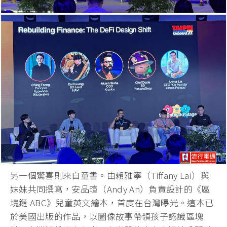
另一個驚喜則來自童書。由賴雅寧（Tiffany Lai）與
妹妹共同撰寫，安品瑄（Andy An）負責設計的《區
塊鏈 ABC》兒童英文繪本，首度在台灣曝光。這本已
於美國出版的作品，以圖像故事帶領孩子認識區塊