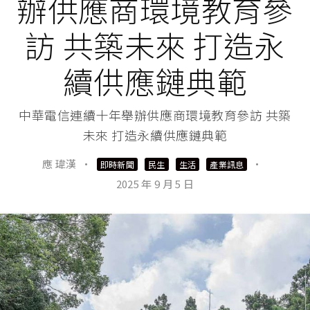
辦供應商環境教育參
訪 共築未來 打造永
續供應鏈典範
中華電信連續十年舉辦供應商環境教育參訪 共築
未來 打造永續供應鏈典範
應 瑋漢
·
·
即時新聞
民生
生活
產業訊息
2025 年 9 月 5 日