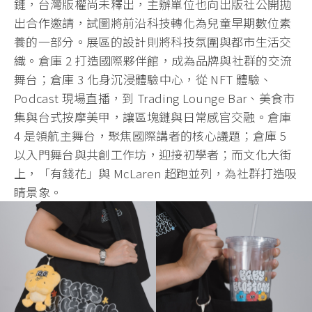
鏈，台灣版權尚未釋出，主辦單位也向出版社公開拋
出合作邀請，試圖將前沿科技轉化為兒童早期數位素
養的一部分。展區的設計則將科技氛圍與都市生活交
織。倉庫 2 打造國際夥伴館，成為品牌與社群的交流
舞台；倉庫 3 化身沉浸體驗中心，從 NFT 體驗、
Podcast 現場直播，到 Trading Lounge Bar、美食市
集與台式按摩美甲，讓區塊鏈與日常感官交融。倉庫
4 是領航主舞台，聚焦國際講者的核心議題；倉庫 5
以入門舞台與共創工作坊，迎接初學者；而文化大街
上，「有錢花」與 McLaren 超跑並列，為社群打造吸
睛景象。