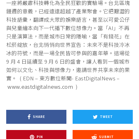
一座將嚴肅科技轉化為全民狂歡的實驗場。台北區塊
鏈週的意義，已經遠遠超越了產業聚會。它把艱澀的
科技語彙，翻譯成大眾的娛樂語言，甚至以可愛公仔
與兒童繪本向下一代播下數位想像力。當「AI」不再
只是演算法，而是城市日常的隱喻，當「有錢花」在
松菸綻放，台北悄悄向世界宣告：未來不是科技冷冰
冰的符號，而是一場全民皆可參與的嘉年華。這場從
9 月 4 日延續至 9 月 6 日的盛會，讓人看到一個城市
如何以文化、科技與想像力，邀請世界共享未來的果
實。 ( EDN – 東方數位新聞- EastDigitalNews –
www.eastdigitalnews.com
)
SHARE
TWEET
PIN
SUBMIT