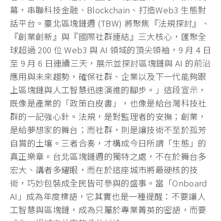
幕，串聯科技金融、Blockchain、打造Web3 生態對
話平台。臺北區塊鏈週 (TBW) 將聚焦『法規探討』、
『創業創新』與『國際社群連結』三大核心，匯聚全
球超過 200 位 Web3 與 AI 領域的頂尖領袖，9 月 4 日
至 9 月 6 日連續三天，展示並探討區塊鏈與 AI 的前沿
應用與未來趨勢，確保社群、企業以及下一代能夠跟
上區塊鏈與人工智慧迅速演進的腳步。」這段宣示，
既像是產業的「政策白皮書」，也像是給台灣科技社
群的一記強心針。法規，是對監理者的安撫；創業，
是給夢想家的舞台；而社群，則是讓技術不至於孤芳
自賞的土壤。三者合奏，才構成今日所謂「生態」的
真正樂章。台北區塊鏈週的獨特之處，不在於舞台多
宏大、講者多耀眼，而在於這座城市將最硬核的技
術，巧妙包裝成全民皆可參與的盛事。當「Onboard
AI」成為年度標語，它其實也是一種提醒：不要讓人
工智慧與區塊鏈，成為只屬於專業菁英的密語，而要