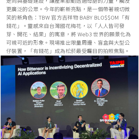
走向與基礎建設，讓產業脈動透過母語的力量，觸及
更廣泛的公眾。今年的嶄新亮點，是一個帶著親切微
笑的新角色：TBW 官方吉祥物 BABY BLO$$OM「有
錢花」。靈感來自台灣國花梅花，以「人人皆可發
芽、開花、結果」的寓意，將 Web3 世界的願景化為
可親可近的形象。現場推出限量周邊、盲盒與大型公
仔裝置，「有錢花」成為松菸最受矚目的拍照焦點。