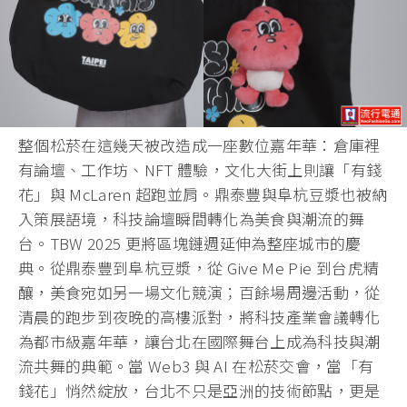
整個松菸在這幾天被改造成一座數位嘉年華：倉庫裡
有論壇、工作坊、NFT 體驗，文化大街上則讓「有錢
花」與 McLaren 超跑並肩。鼎泰豐與阜杭豆漿也被納
入策展語境，科技論壇瞬間轉化為美食與潮流的舞
台。TBW 2025 更將區塊鏈週延伸為整座城市的慶
典。從鼎泰豐到阜杭豆漿，從 Give Me Pie 到台虎精
釀，美食宛如另一場文化競演；百餘場周邊活動，從
清晨的跑步到夜晚的高樓派對，將科技產業會議轉化
為都市級嘉年華，讓台北在國際舞台上成為科技與潮
流共舞的典範。當 Web3 與 AI 在松菸交會，當「有
錢花」悄然綻放，台北不只是亞洲的技術節點，更是