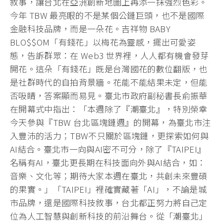
敘事，讓台北在亞洲創新地圖上再添一抹強烈色彩。
今年 TBW 最亮眼的不是某個公鏈巨頭，也不是國際
金融科技品牌，而是一朵花。吉祥物 BABY
BLO$$OM「有錢花」以梅花為靈感，擺出可愛姿
態，告訴群眾：在 Web3 世界裡，人人都有機會發芽
開花。這朵「有錢花」既是台灣國花的數位翻版，也
是社群時代的自拍背景牆。花能不能結果未定，但能
否吸睛，答案顯而易見。臺北市政府副秘書長俞振華
在開幕式中指出：「本週除了『潮臺北』，特別榮幸
今天參與『TBW 台北區塊鏈週』的開幕，為臺北市注
入豐沛的活力；TBW不只關於區塊鏈，更探索如何與
AI結合。臺北市一向與AI密不可分，除了『TAIPEI』
名稱有AI，臺北更長期在科技面向外與AI結合，如：
音樂、文化等；期待大家本週在臺北，共創未來豐碩
的果實。」「TAIPEI」裡確實藏著「AI」，不論是城
市品牌，還是國際科技敘事，台北都正努力將自己定
位為人工智慧與創新科技的前沿舞台。從「潮臺北」