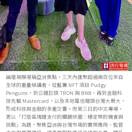
論壇規模堪稱亞洲焦點，三天內匯聚超過兩百位來自
全球的重量級講者，從藍籌 NFT 項目 Pudgy
Penguins，到公鏈巨頭 TRON 與 BNB，再到金融科
技先驅 Mastercard，以及本地電信龍頭台灣大哥大，
形成科技與金融的多重交響。而第三日的中文專場，
更以「打造區塊鏈支付的關鍵拼圖：穩定幣的機會與
挑戰」為題，聚焦亞洲與台灣市場的實際應用、監管