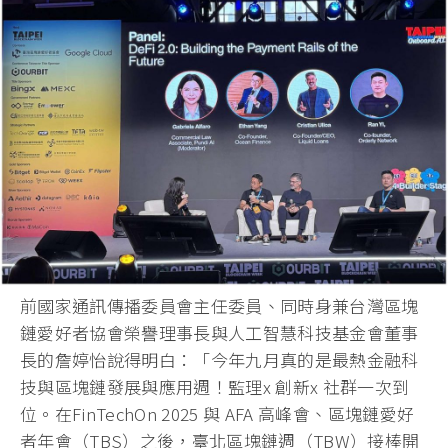
前國家通訊傳播委員會主任委員、同時身兼台灣區塊
鏈愛好者協會榮譽理事長與人工智慧科技基金會董事
長的詹婷怡說得明白：「今年九月真的是最熱金融科
技與區塊鏈發展與應用週！監理x 創新x 社群一次到
位。在FinTechOn 2025 與 AFA 高峰會、區塊鏈愛好
者年會（TBS）之後，臺北區塊鏈週（TBW）接棒開