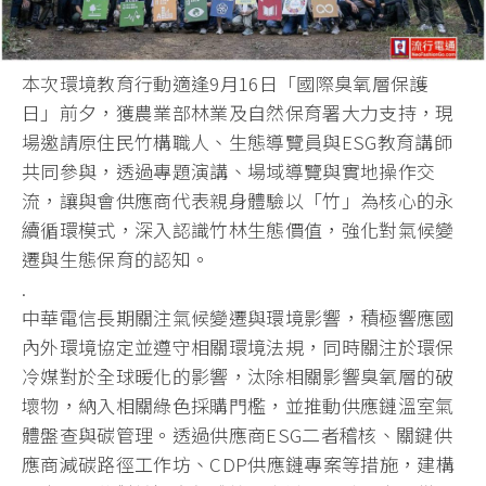
本次環境教育行動適逢9月16日「國際臭氧層保護
日」前夕，獲農業部林業及自然保育署大力支持，現
場邀請原住民竹構職人、生態導覽員與ESG教育講師
共同參與，透過專題演講、場域導覽與實地操作交
流，讓與會供應商代表親身體驗以「竹」為核心的永
續循環模式，深入認識竹林生態價值，強化對氣候變
遷與生態保育的認知。
.
中華電信長期關注氣候變遷與環境影響，積極響應國
內外環境協定並遵守相關環境法規，同時關注於環保
冷媒對於全球暖化的影響，汰除相關影響臭氧層的破
壞物，納入相關綠色採購門檻，並推動供應鏈溫室氣
體盤查與碳管理。透過供應商ESG二者稽核、關鍵供
應商減碳路徑工作坊、CDP供應鏈專案等措施，建構