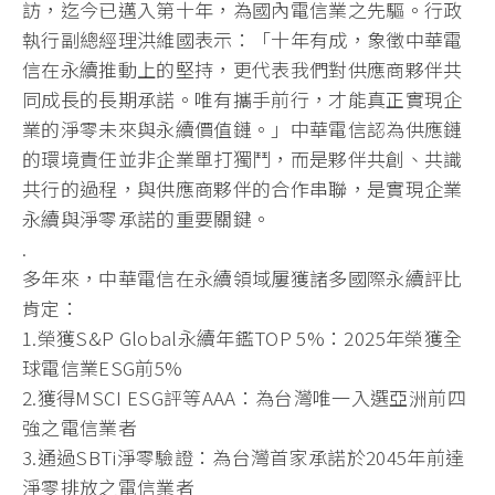
訪，迄今已邁入第十年，為國內電信業之先驅。行政
執行副總經理洪維國表示：「十年有成，象徵中華電
信在永續推動上的堅持，更代表我們對供應商夥伴共
同成長的長期承諾。唯有攜手前行，才能真正實現企
業的淨零未來與永續價值鏈。」中華電信認為供應鏈
的環境責任並非企業單打獨鬥，而是夥伴共創、共識
共行的過程，與供應商夥伴的合作串聯，是實現企業
永續與淨零承諾的重要關鍵。
.
多年來，中華電信在永續領域屢獲諸多國際永續評比
肯定：
1.榮獲S&P Global永續年鑑TOP 5%：2025年榮獲全
球電信業ESG前5%
2.獲得MSCI ESG評等AAA：為台灣唯一入選亞洲前四
強之電信業者
3.通過SBTi淨零驗證：為台灣首家承諾於2045年前達
淨零排放之電信業者