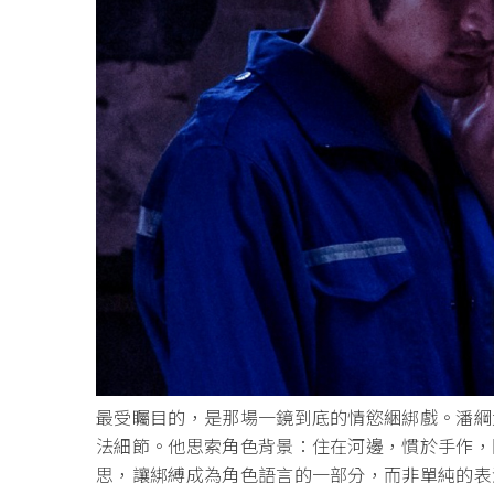
最受矚目的，是那場一鏡到底的情慾綑綁戲。潘綱
法細節。他思索角色背景：住在河邊，慣於手作，
思，讓綁縛成為角色語言的一部分，而非單純的表