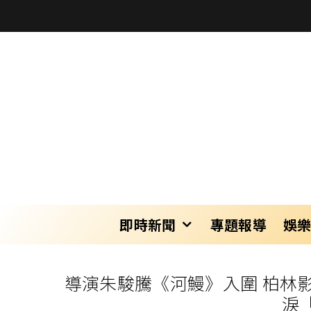
即時新聞
專題報導
娛
導演朱駿騰《河鰻》入圍 柏林
淚