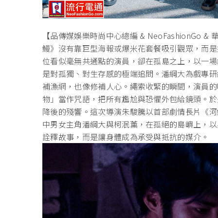
【品傳媒娛樂時尚中心總編 & NeoFashionG
鰻》沒有靠巨型海報或爆米花套餐吸引觀眾，而是
位看似毫無共通點的演員，卻在孤島之上，以一場
是對孤獨、對生存感的極端追問。潘綱大為戲專研
補漁網，也像修補人心。繩索收緊的瞬間，演員的
物」當作咒語，把所有尷尬與恐懼外包給鏡頭。於
降後的殘響。這次導演朱駿騰以首部劇情長片《河鰻》
中男女主角潘綱大與柯泯薰，在孤絕的島嶼上，以
詮釋故事，而是讓身體成為承受與抵抗的媒介。