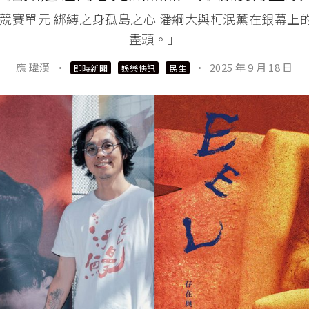
」競賽單元 綁縛之身孤島之心 潘綱大與柯泯薰在銀幕上
盡頭。」
應 瑋漢
·
·
2025 年 9 月 18 日
即時新聞
娛樂快訊
民生