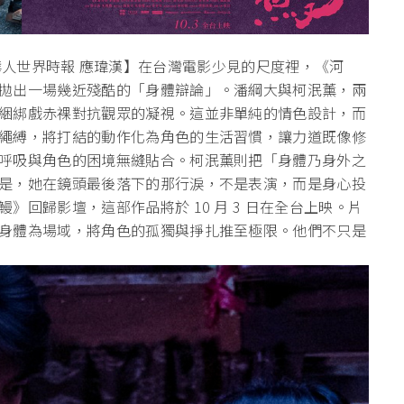
o & 華人世界時報 應瑋漢】在台灣電影少見的尺度裡，《河
拋出一場幾近殘酷的「身體辯論」。潘綱大與柯泯薰，兩
綑綁戲赤裸對抗觀眾的凝視。這並非單純的情色設計，而
繩縛，將打結的動作化為角色的生活習慣，讓力道既像修
呼吸與角色的困境無縫貼合。柯泯薰則把「身體乃身外之
是，她在鏡頭最後落下的那行淚，不是表演，而是身心投
回歸影壇，這部作品將於 10 月 3 日在全台上映。片
身體為場域，將角色的孤獨與掙扎推至極限。他們不只是