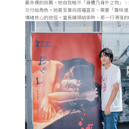
最赤裸的挑戰。她自我暗示「身體乃身外之物」，
交付給角色。她甚至曾向搭檔直言，需要「靠味道
情緒核心的途徑。當長鏡頭結束時，那一行滑落的