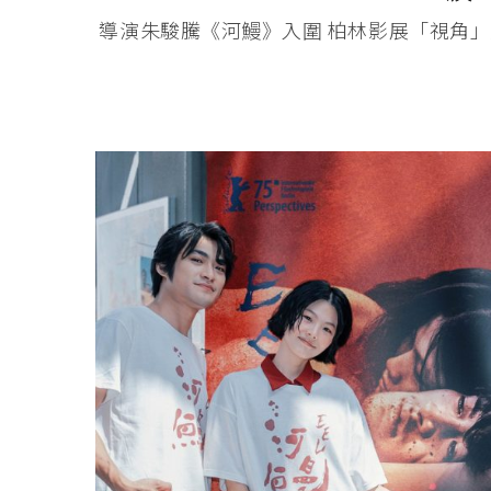
導演朱駿騰《河鰻》入圍 柏林影展「視角