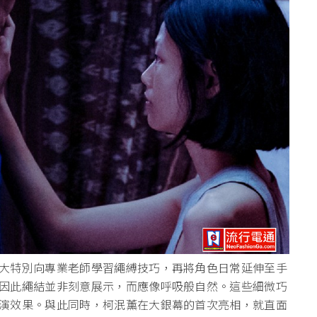
大特別向專業老師學習繩縛技巧，再將角色日常延伸至手
因此繩結並非刻意展示，而應像呼吸般自然。這些細微巧
演效果。與此同時，柯泯薰在大銀幕的首次亮相，就直面