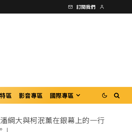
訂閱我們
特區
影音專區
國際專區
 潘綱大與柯泯薰在銀幕上的一行
。」