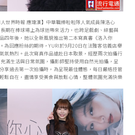
o & 華人世界時報 應瑋漢】中華職棒啦啦隊人氣成員陳洛心
格，長期在棒球場上為球迷帶來活力，也跨足戲劇、綜藝與
品四年後，她以全新風貌推出第二本寫真書《洛入你
為回應粉絲的期待，YURI於9月20日在法雅客信義店舉
氣氛熱烈。此次寫真作品遠赴日本取景，經歷兩次拍攝行
書中充滿生活與日常氛圍，攝影師堅持使用自然光拍攝，呈
分享過去第一次拍攝時，為呈現最佳體態，每日嚴格控管
輕鬆自在，盡情享受美食與放鬆心情，整體氛圍充滿快樂