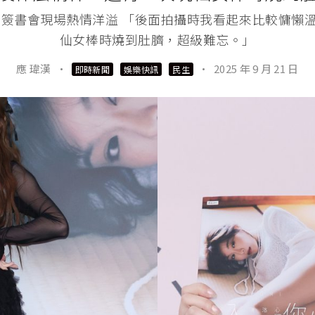
RI《洛入你心》簽書會現場熱情洋溢 「後面拍攝時我看起來比
仙女棒時燒到肚臍，超級難忘。」
應 瑋漢
·
·
2025 年 9 月 21 日
即時新聞
娛樂快訊
民生