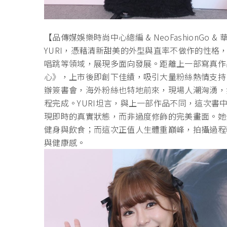
【品傳媒娛樂時尚中心總編 & NeoFashionG
YURI，憑藉清新甜美的外型與直率不做作的性
唱跳等領域，展現多面向發展。距離上一部寫真作
心》，上市後即創下佳績，吸引大量粉絲熱情支持。
辦簽書會，海外粉絲也特地前來，現場人潮洶湧，
程完成。YURI坦言，與上一部作品不同，這次
現即時的真實狀態，而非過度修飾的完美畫面。她
健身與飲食；而這次正值人生體重巔峰，拍攝過程
與健康感。