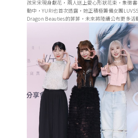
孩宋宋現身獻花，兩人送上愛心形狀花束，象徵書
動中，YURI也首次透露，她正積極籌備女團LUVS
Dragon Beauties的菲菲，未來將陸續公布