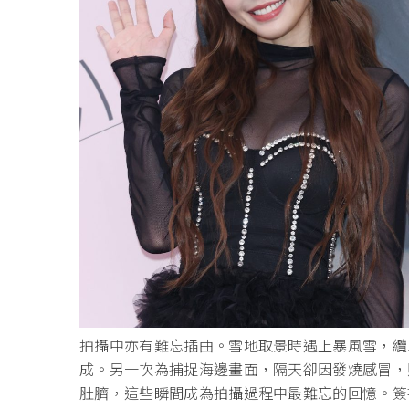
拍攝中亦有難忘插曲。雪地取景時遇上暴風雪，纜
成。另一次為捕捉海邊畫面，隔天卻因發燒感冒，
肚臍，這些瞬間成為拍攝過程中最難忘的回憶。簽書