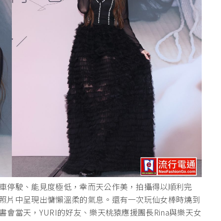
車停駛、能見度極低，幸而天公作美，拍攝得以順利完
照片中呈現出慵懶溫柔的氣息。還有一次玩仙女棒時燒到
會當天，YURI的好友、樂天桃猿應援團長Rina與樂天女