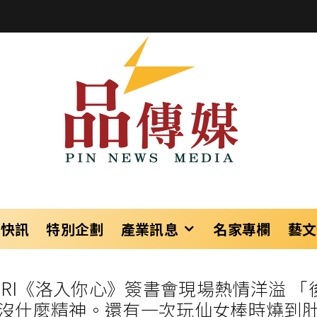
樂快訊
特別企劃
產業訊息
名家專欄
藝文
陳洛心 YURI《洛入你心》簽書會現場熱情洋
沒什麼精神。還有一次玩仙女棒時燒到