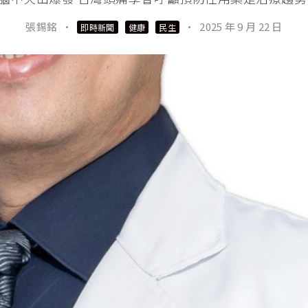
張錫銘
·
·
2025 年 9 月 22 日
即時新聞
健康
民生