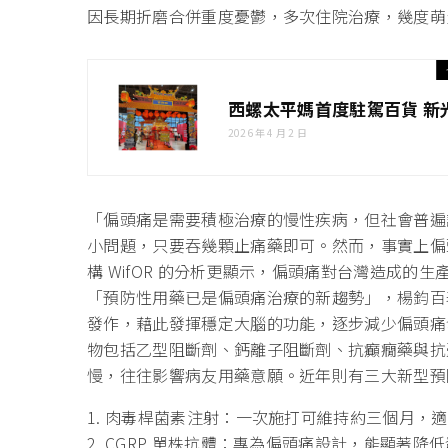
因長期折磨合併重度憂鬱，多次住院治療，幾度萌
西螺太平媽首度駐駕百貨 新
2026 年 4 月 2 日
「偏頭痛是需要積極治療的慢性疾病，但社會普遍
小問題，只要吞幾顆止痛藥即可。然而，事實上偏
構 WifOR 的分析更顯示，偏頭痛對台灣造成的生產
「預防性用藥已是偏頭痛治療的新趨勢」，楊鈞百
發作，藉此發揮穩定大腦的功能，逐步減少偏頭痛
物包括乙型阻斷劑、鈣離子阻斷劑、抗癲癇藥與抗
慢，往往影響病友用藥意願。近年則有三大新型預
1. 肉毒桿菌素注射：一次施打可維持約三個月，
2. CGRP 單株抗體：專為偏頭痛設計，能顯著降