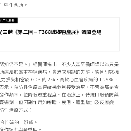
生輕生念頭。
也可以看看
光三越《第二回－T368城鄉物產展》熱鬧登場
認知仍不足。」楊醫師指出，不少人甚至醫師誤以為只是
頭痛屬於嚴重神經疾病，會造成明顯的失能。德國研究機
力損失相當於 GDP 的 2%，高於心血管疾病的 1.29%。
表示，預防性治療需連續幾個月接受治療，不管頭痛是否
發作頻率，並降低嚴重程度。在治療上，傳統口服預防藥
憂鬱劑，但因副作用如嗜睡、疲憊、體重增加及反應變
防性治療方式：
適合忙碌的上班族。
低發作頻率與嚴重度。