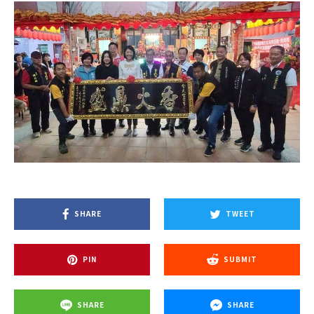
SHARE
TWEET
PIN
SUBMIT
SHARE
SHARE