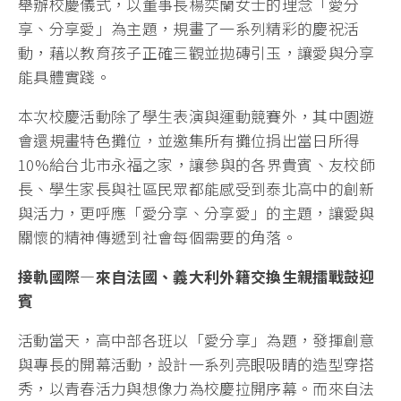
舉辦校慶儀式，以董事長楊奕蘭女士的理念「愛分
享、分享愛」為主題，規畫了一系列精彩的慶祝活
動，藉以教育孩子正確三觀並拋磚引玉，讓愛與分享
能具體實踐。
本次校慶活動除了學生表演與運動競賽外，其中園遊
會還規畫特色攤位，並邀集所有攤位捐出當日所得
10%給台北市永福之家，讓參與的各界貴賓、友校師
長、學生家長與社區民眾都能感受到泰北高中的創新
與活力，更呼應「愛分享、分享愛」的主題，讓愛與
關懷的精神傳遞到社會每個需要的角落。
接軌國際—來自法國、義大利外籍交換生親擂戰鼓迎
賓
活動當天，高中部各班以「愛分享」為題，發揮創意
與專長的開幕活動，設計一系列亮眼吸睛的造型穿搭
秀，以青春活力與想像力為校慶拉開序幕。而來自法