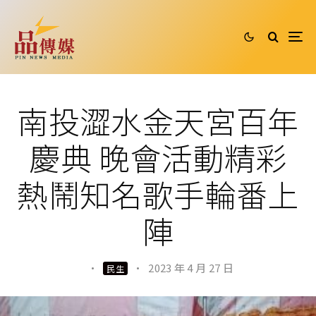
南投澀水金天宮百年
慶典 晚會活動精彩
熱鬧知名歌手輪番上
陣
·
·
2023 年 4 月 27 日
民生