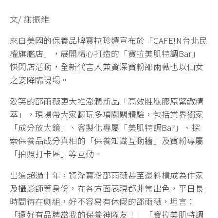
文/ 謝振維
來自美國的保養品牌寶拉珍選宣布於「CAFE!N台北民
權旗艦店」，展開精心打造的「寶拉美肌特調Bar」
快閃店活動，全新代言人兼資深寶粉邵雨薇也以仙女
之姿降臨現場。
愛笑的邵雨薇更大推澎潤新品「高效胜肽膠原緊緻精
萃」，現場帶大家翻玩多項闖關體驗，包括業界獨家
「成分放大鏡」、客製化專屬「美肌特調Bar」、探
索保養品成分真相的「保養知識互動牆」及寶粉專屬
「拍照打卡區」等互動。
出道超過十年，資深寶粉邵雨薇甚至還斜槓成為作家
及攝影師等身份，在各方面表現都非常出色，平日長
時間待在劇組，好不容易有休假的邵雨薇，坦言：
「還好有品牌當我的保養神隊友！」「寶拉美肌特調