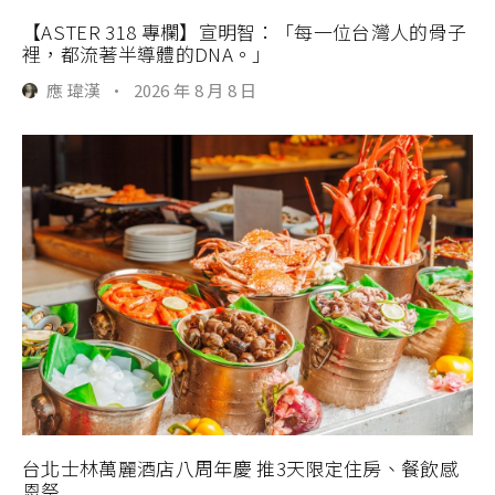
【ASTER 318 專欄】宣明智：「每一位台灣人的骨子
裡，都流著半導體的DNA。」
應 瑋漢
·
2026 年 8 月 8 日
台北士林萬麗酒店八周年慶 推3天限定住房、餐飲感
恩祭