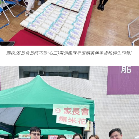
圖說:家長會長蔡巧貴(右三)帶領團隊準備精美伴手禮和師生同賀!