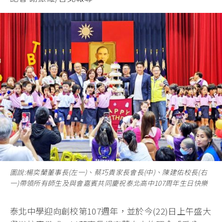
圖說:楊奕蘭董事長(左一)、蔡巧貴家長會長(中)、陳建佑校長(右
一)帶領所有師生及與會嘉賓共同慶祝泰北高中107周年生日快樂
泰北中學迎向創校第107週年，並於今(22)日上午盛大