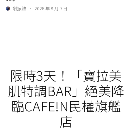
謝振維
·
2026 年 8 月 7 日
限時3天！「寶拉美
肌特調BAR」絕美降
臨CAFE!N民權旗艦
店