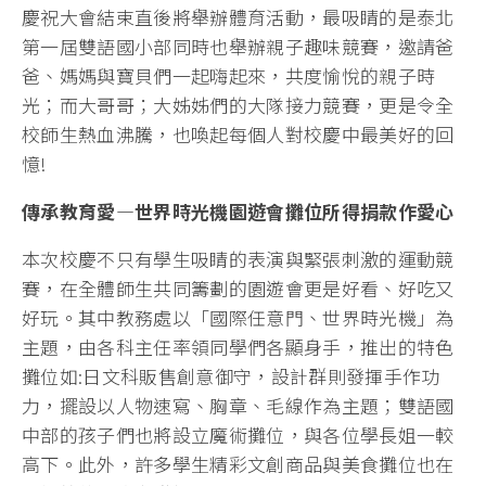
慶祝大會結束直後將舉辦體育活動，最吸睛的是泰北
第一屆雙語國小部同時也舉辦親子趣味競賽，邀請爸
爸、媽媽與寶貝們一起嗨起來，共度愉悅的親子時
光；而大哥哥；大姊姊們的大隊接力競賽，更是令全
校師生熱血沸騰，也喚起每個人對校慶中最美好的回
憶!
傳承教育愛—世界時光機園遊會攤位所得捐款作愛心
本次校慶不只有學生吸睛的表演與緊張刺激的運動競
賽，在全體師生共同籌劃的園遊會更是好看、好吃又
好玩。其中教務處以「國際任意門、世界時光機」為
主題，由各科主任率領同學們各顯身手，推出的特色
攤位如:日文科販售創意御守，設計群則發揮手作功
力，擺設以人物速寫、胸章、毛線作為主題；雙語國
中部的孩子們也將設立魔術攤位，與各位學長姐一較
高下。此外，許多學生精彩文創商品與美食攤位也在