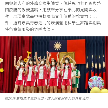
國與義大利的外籍交換生陳契、施普恩也共同參與熱
鬧歡騰的戰鼓擂鳴，用鼓聲分享在泰北的見聞與收
穫，展現泰北高中接軌國際文化傳遞的軟實力；此
外，還有最具青春活力的表演藝術科學生舞蹈與別具
特色意氣風發的儀隊表演。
圖說:學生熱情洋溢的演出，讓人感受到泰北的青春活力。