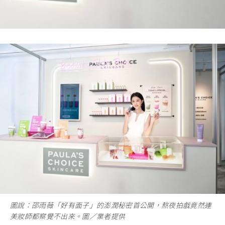
圖說：邵雨薇「好有面子」的澎潤秘密首公開，熬夜拍戲竟然連
美妝師都察覺不出來。圖／業者提供