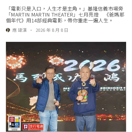
「電影只是入口，人生才是主角。」基隆信義市場旁
「MARTIN MARTIN THEATER」七月亮燈 《爸媽那
個年代》用14部經典電影，帶你重走一遍人生。
應 瑋漢
·
2026 年 8 月 8 日