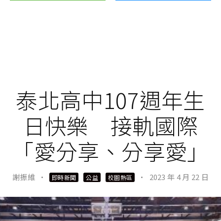
泰北高中107週年生
日快樂 接軌國際
「愛分享、分享愛」
謝振維
·
·
2023 年 4 月 22 日
即時新聞
公益
校園熱區