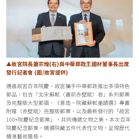
▲故宮院長蕭宗煌(右)與中華郵政王國材董事長出席
發行記者會 (圖/故宮提供)
適逢故宮百年院慶，故宮攜手中華郵政推出多項特色
郵品，包含「北宋蘇軾〈書前赤壁賦〉卷」系列郵票
及完整版大型郵摺、《意造－院藏蘇軾墨蹟選》專書
附贈〈赤壁賦〉完整版郵票，以及最新發行的「故宮
100+院慶紀念郵票」，共同傳遞文物之美。本次百年
院慶紀念郵票，精選院藏五件代表性文物，呈現歷代
精湛藝術風格。