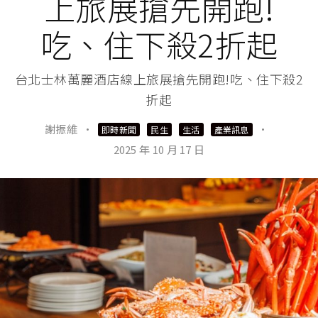
上旅展搶先開跑!
吃、住下殺2折起
台北士林萬麗酒店線上旅展搶先開跑!吃、住下殺2
折起
謝振維
·
·
即時新聞
民生
生活
產業訊息
2025 年 10 月 17 日