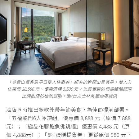
「尊貴山景客房平日雙人住宿券」超夯的遼闊山景客房，雙人入
住原價 28,586 元、優惠價僅 5,599 元，以最實惠的價格體驗國際
品牌飯店的極致假期。圖/台北士林萬麗酒店提供
酒店同時推出多款外帶年節美食，為佳節提前部署。
「五福臨門6人冷凍組」優惠價 8,888 元（原價 7,888
元）；「極品花膠鮑魚佛跳牆」優惠價 4,488 元（原
價 4,888元）；「6吋蛋糕提貨券」更從原價 980 元下