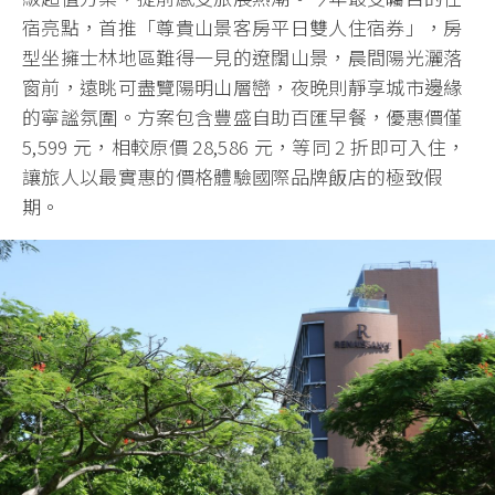
宿亮點，首推「尊貴山景客房平日雙人住宿券」，房
型坐擁士林地區難得一見的遼闊山景，晨間陽光灑落
窗前，遠眺可盡覽陽明山層巒，夜晚則靜享城市邊緣
的寧謐氛圍。方案包含豐盛自助百匯早餐，優惠價僅
5,599 元，相較原價 28,586 元，等同 2 折即可入住，
讓旅人以最實惠的價格體驗國際品牌飯店的極致假
期。