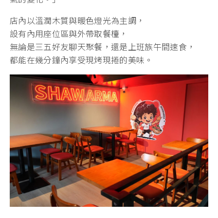
店內以溫潤木質與暖色燈光為主調，
設有內用座位區與外帶取餐檯，
無論是三五好友聊天聚餐，還是上班族午間速食，
都能在幾分鐘內享受現烤現捲的美味。