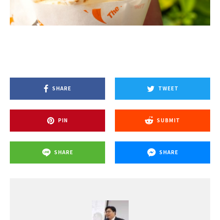
SHARE
TWEET
PIN
SUBMIT
SHARE
SHARE