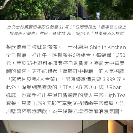
台北士林萬麗酒店即日起至 11 月 17 日期間推出「飯店官方線上
旅展限定優惠」住宿、餐飲2折起。圖/台北士林萬麗酒店提供
餐飲優惠同樣誠意滿滿，「士林廚房 Shihlin Kitchen
全日餐廳」推出午、晚餐餐券6張組合，每張僅 1,350
元，等於65折即可品嚐豐盛自助饗宴。喜愛大中華美
饌的饕客，更不能錯過「萬麗軒中餐廳」的人氣招牌
「窯烤片皮鴨4人合菜」，限時優惠價只要 3,999 元。
此外，深受網美喜愛的「TEA LAB 茶坊」與「Rbar
逸庭」也聯手推出平假日皆適用的雙人午茶 High Tea
套餐，只要 1,299 元即可享受66折精緻午茶體驗，並
加贈兩杯氣泡酒飲，為午後時光增添微醺浪漫氛圍。