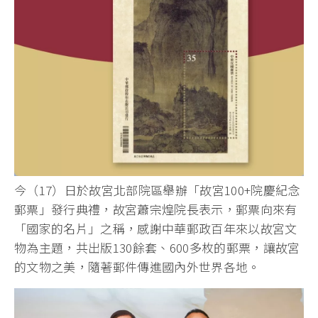
今（17）日於故宮北部院區舉辦「故宮100+院慶紀念
郵票」發行典禮，故宮蕭宗煌院長表示，郵票向來有
「國家的名片」之稱，感謝中華郵政百年來以故宮文
物為主題，共出版130餘套、600多枚的郵票，讓故宮
的文物之美，隨著郵件傳進國內外世界各地。