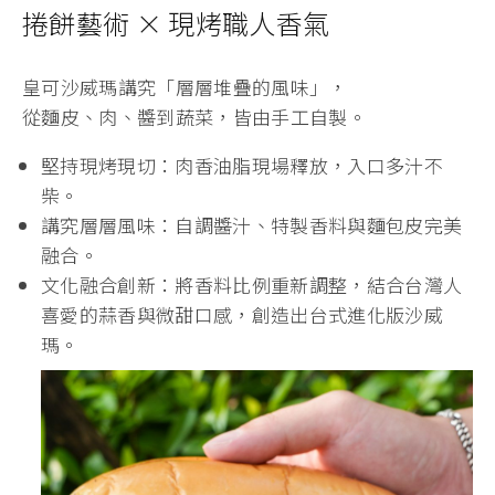
捲餅藝術 × 現烤職人香氣
皇可沙威瑪講究「層層堆疊的風味」，
從麵皮、肉、醬到蔬菜，皆由手工自製。
堅持現烤現切：肉香油脂現場釋放，入口多汁不
柴。
講究層層風味：自調醬汁、特製香料與麵包皮完美
融合。
文化融合創新：將香料比例重新調整，結合台灣人
喜愛的蒜香與微甜口感，創造出台式進化版沙威
瑪。