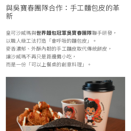
與吳寶春團隊合作：手工麵包皮的革
新
皇可沙威瑪與
世界麵包冠軍吳寶春團隊
聯手研發，
以職人級工法打造「會呼吸的麵包皮」。
麥香濃郁、外酥內韌的手工麵皮取代傳統餅皮，
讓沙威瑪不再只是路邊攤小吃，
而是一份「可以上餐桌的創意料理」。