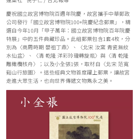
慶祝國立故宮博物院百週年院慶，故宮攜手中華郵政
公司發行「國立故宮博物院100+院慶紀念郵票」，精
選自今年10月「甲子萬年：國立故宮博物院百年院慶
特展」中的五件典藏珍品。此組郵票包含1套4枚，分
別為〈商周時期 嬰祖丁鼎〉、〈北宋 汝窯 青瓷無紋
水仙盆〉、〈清 乾隆 洋彩玲瓏轉旋瓶〉與〈清 乾隆
雕橄欖核舟〉；以及小全張1張，取材自〈北宋 范寬
谿山行旅圖〉。這些經典文物首度躍上郵票，讓故宮
走進大眾生活，也向世界傳遞文物雋永之美。