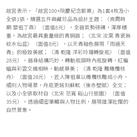
故宮表示，「故宮100+院慶紀念郵票」為1套4枚及小
全張1張，精選五件典藏珍品為設計主題：〈商周時
期 嬰祖丁鼎〉（面值8元），全器氣勢磅礡，渾厚穩
重，為故宮最具重量級的青銅器；〈北宋 汝窯 青瓷無
紋水仙盆〉（面值8元），以天青釉色展現「雨過天
青」的極致美感；〈清 乾隆 洋彩玲瓏轉旋瓶〉（面值
28元），器身結構巧妙，轉動瓶頸時內瓶旋轉，紅蝙
蝠與彩雲交織相映，動感華美；〈清 乾隆 雕橄欖核
舟〉（面值28元），匠人陳祖章以橄欖核雕成小舟，
細刻人物場景，舟底更銘刻蘇軾〈後赤壁賦〉全文；
以及小全張取材自〈北宋 范寬 谿山行旅圖〉（面值
35元），透過細密筆觸與人物比例，展現雄渾壯闊的
自然景象。