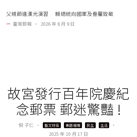
父親節逢漢光演習 賴總統向國軍及眷屬致敬
臺灣郵報
·
2026 年 8 月 9 日
故宮發行百年院慶紀
念郵票 郵迷驚豔 !
倪 子仁
·
·
藝文特區
專題報導
民生
生活
2025 年 10 月 17 日