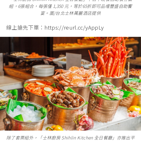
組，6張組合，每張僅 1,350 元，等於65折即可品嚐豐盛自助饗
宴。圖/台北士林萬麗酒店提供
線上搶先下單：
https://reurl.cc/yAppLy
除了套票組外，「士林廚房 Shihlin Kitchen 全日餐廳」亦推出平