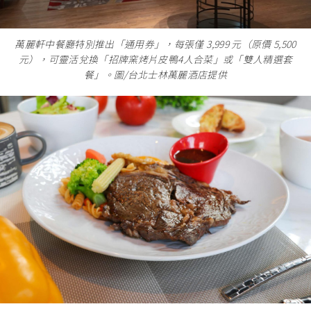
萬麗軒中餐廳特別推出「通用券」，每張僅 3,999 元（原價 5,500
元），可靈活兌換「招牌窯烤片皮鴨4人合菜」或「雙人精選套
餐」。圖/台北士林萬麗酒店提供