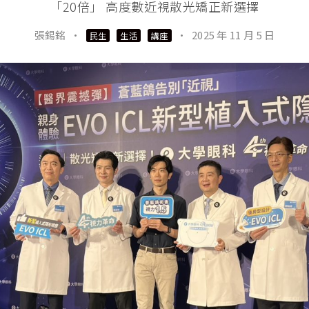
「20倍」 高度數近視散光矯正新選擇
張錫銘
·
·
2025 年 11 月 5 日
民生
生活
講座