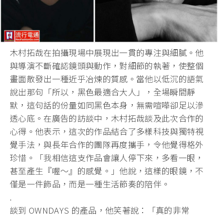
木村拓哉在拍攝現場中展現出一貫的專注與細膩。他
與導演不斷確認鏡頭與動作，對細節的執著，使整個
畫面散發出一種近乎冶煉的質感。當他以低沉的語氣
說出那句「所以，黑色最適合大人」，全場瞬間靜
默，這句話的份量如同黑色本身，無需喧嘩卻足以滲
透心底。在廣告的訪談中，木村拓哉談及此次合作的
心得。他表示，這次的作品結合了多樣科技與獨特視
覺手法，與長年合作的團隊再度攜手，令他覺得格外
珍惜。「我相信這支作品會讓人停下來，多看一眼，
甚至產生『喔～』的感覺。」他說，這樣的眼鏡，不
僅是一件飾品，而是一種生活節奏的陪伴。
.
談到 OWNDAYS 的產品，他笑著說：「真的非常