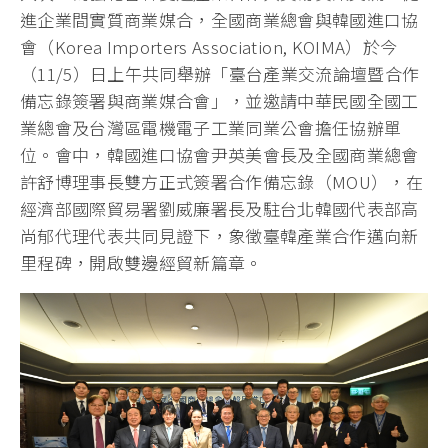
進企業間實質商業媒合，全國商業總會與韓國進口協
會（Korea Importers Association, KOIMA）於今
（11/5）日上午共同舉辦「臺台產業交流論壇暨合作
備忘錄簽署與商業媒合會」，並邀請中華民國全國工
業總會及台灣區電機電子工業同業公會擔任協辦單
位。會中，韓國進口協會尹英美會長及全國商業總會
許舒博理事長雙方正式簽署合作備忘錄（MOU），在
經濟部國際貿易署劉威廉署長及駐台北韓國代表部高
尚郁代理代表共同見證下，象徵臺韓產業合作邁向新
里程碑，開啟雙邊經貿新篇章。