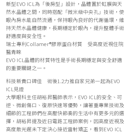
新型EVO ICL為「後房型」設計，晶體置於虹膜與天
然水晶體之間，同時搭配「微米級中央孔」技術，使
眼內房水能自然流通，保持眼內良好的代謝循環，維
持天然水晶體健康，長期穩定於眼內，提升整體手術
舒適度與安全性。
瑞士專利Collamer®膠原蛋白材質 受高度近視住院
醫青睞
EVO ICL晶體的材質特性是手術長期穩定與安全舒適
的重要關鍵之一。
科技新貴口碑佳 術後1.2力推自家兄弟一起為EVO
ICL見證
大學眼科主任胡裕昇醫師表示，EVO ICL的安全、可
逆、微創傷口、復原快速等優勢，讓著重專業技術及
細節的工程師們在高壓快節奏的生活中有更多元的選
擇，胡裕昇提及近日電路工程師案例，因高度近視及
高度散光遲未下定決心接近雷射矯正，看到EVO ICL