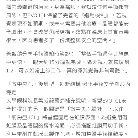
擇它最關鍵的原因。身為醫師，我知道任何手術都有
風險，但EVO ICL保留了完善的『退場機制』，若視
覺表現不如預期，或未來需要其他治療，晶體都能安
全取出，不會改變角膜結構。這點在臨床上其實意義
很大，因為患者多了一份調整與安全的空間。」
蒼藍鴿分享手術體驗時笑說：「整個手術過程比想像
中更快，一眼大約15分鐘就完成，隔天視力就恢復到
1.2，可以如常上診工作，真的讓我覺得非常驚艷。」
「微中央孔、後房型」創新結構 強化手術安全與眼內
穩定
大學眼科院長葉威毅醫師補充說明，新型EVO ICL安
全性提升的另一個關鍵是「微中央孔設計」，以往
「前房型 ICL」將晶體固定在虹膜表面，為避免阻礙
虹膜及晶體間的房水流通，必須搭配虹膜周切手術，
利用雷射在虹膜上製作孔洞，增加整體手術複雜度。