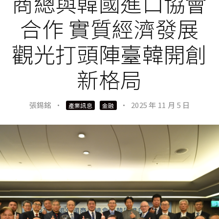
商總與韓國進口協會
合作 實質經濟發展
觀光打頭陣臺韓開創
新格局
張錫銘
·
·
2025 年 11 月 5 日
產業訊息
金融