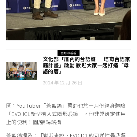
也可以看看
文化部「厝內的台語聲 ─ 培育台語家
庭計畫」啟動 歡迎大家一起打造「母
語的厝」
2024 年 12 月 26 日
圖：YouTuber「蒼藍鴿」醫師也於十月份親身體驗
「EVO ICL新型植入式隱形眼鏡」，他非常肯定使用
上的便利！圖/張錫銘攝
蒼藍鴿提及：「對我來說，EVO ICL的可逆性是我選