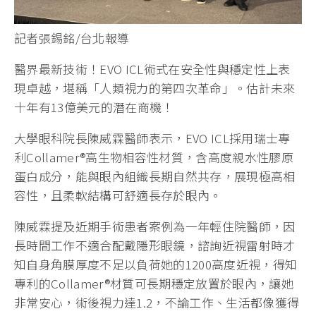
記者張錫銘/台北報導
醫界最新技術！EVO ICL術式在安全性與穩定性上表
現卓越，堪稱「人類視力的第四次革命」。估計未來
十年有13億美元的潛在商機！
大學眼科院長陳威霖醫師表示，EVO ICL採用瑞士專
利Collamer®高生物相容性材質，含高度親水性膠原
蛋白成分，能與眼內組織長期自然共存，展現極高相
容性，且柔軟結構可舒適長存於眼內。
陳威霖提及近期手術患者案例為一年輕住院醫師，因
長時間工作不適合配戴隱形眼鏡，諮詢近視雷射時才
知自身角膜厚度不足以負荷她的1200高度近視，得知
專利的Collamer®材質可長期穩定放置於眼內，讓她
非常安心，術後視力達1.2，不論工作、生活都像獲得