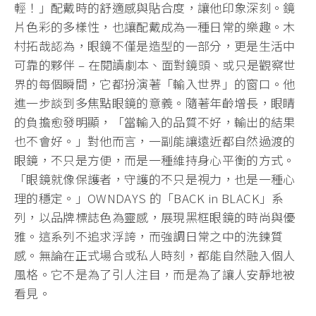
輕！」配戴時的舒適感與貼合度，讓他印象深刻。鏡
片色彩的多樣性，也讓配戴成為一種日常的樂趣。木
村拓哉認為，眼鏡不僅是造型的一部分，更是生活中
可靠的夥伴 – 在閱讀劇本、面對鏡頭、或只是觀察世
界的每個瞬間，它都扮演著「輸入世界」的窗口。他
進一步談到多焦點眼鏡的意義。隨著年齡增長，眼睛
的負擔愈發明顯，「當輸入的品質不好，輸出的結果
也不會好。」對他而言，一副能讓遠近都自然過渡的
眼鏡，不只是方便，而是一種維持身心平衡的方式。
「眼鏡就像保護者，守護的不只是視力，也是一種心
理的穩定。」OWNDAYS 的「BACK in BLACK」系
列，以品牌標誌色為靈感，展現黑框眼鏡的時尚與優
雅。這系列不追求浮誇，而強調日常之中的洗鍊質
感。無論在正式場合或私人時刻，都能自然融入個人
風格。它不是為了引人注目，而是為了讓人安靜地被
看見。
.