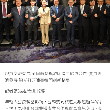
經貿交流有成 全國商總與韓國進口協會合作 實質經
濟發展 觀光打頭陣臺韓開創新格局
記者張錫銘/台北報導
年輕人喜歡韓國影視，台韓雙向旅遊人數超過240萬
人次！為強化台韓雙邊產業合作與貿易資訊交流，促