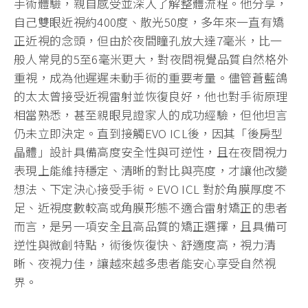
手術體驗，親自感受並深入了解整體流程。他分享，
自己雙眼近視約400度、散光50度，多年來一直有矯
正近視的念頭，但由於夜間瞳孔放大達7毫米，比一
般人常見的5至6毫米更大，對夜間視覺品質自然格外
重視，成為他遲遲未動手術的重要考量。儘管蒼藍鴿
的太太曾接受近視雷射並恢復良好，他也對手術原理
相當熟悉，甚至親眼見證家人的成功經驗，但他坦言
仍未立即決定。直到接觸EVO ICL後，因其「後房型
晶體」設計具備高度安全性與可逆性，且在夜間視力
表現上能維持穩定、清晰的對比與亮度，才讓他改變
想法、下定決心接受手術。EVO ICL 對於角膜厚度不
足、近視度數較高或角膜形態不適合雷射矯正的患者
而言，是另一項安全且高品質的矯正選擇，且具備可
逆性與微創特點，術後恢復快、舒適度高，視力清
晰、夜視力佳，讓越來越多患者能安心享受自然視
界。