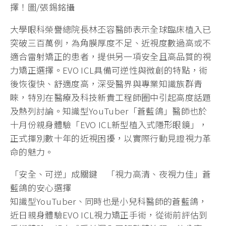
擇！圖/張錫銘攝
大學眼科榮譽總院長林丕容醫師表示全球臨床植入已
突破三百萬例，為角膜厚度不足、近視度數過高或不
適合雷射矯正的患者，提供另一項安全且高品質的視
力矯正選擇。EVO ICL具備可逆性與微創的特點，術
後恢復快、舒適度高，深受醫界與專業知識族群青
睞，特別在醫療及科技新貴工程師圈中引起高度話題
及熱列討論。知識型YouTuber「蒼藍鴿」醫師也於
十月份親身體驗「EVO ICL新型植入式隱形眼鏡」，
正式揮別數十年的近視困擾，以實際行動見證視力革
命的魅力。
「安全、可逆」成關鍵 「視力高清、夜視力佳」蒼
藍鴿的安心選擇
知識型YouTuber、同時也是小兒科醫師的蒼藍鴿，
近日親身體驗EVO ICL視力矯正手術，從術前評估到