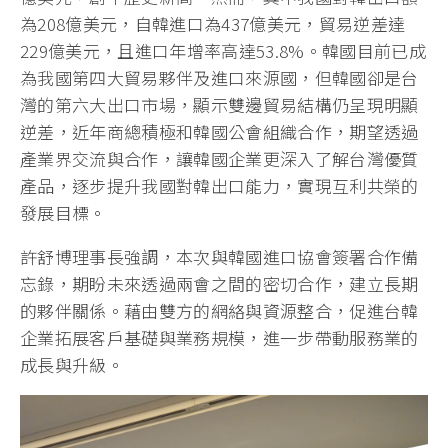
為208億美元，自韓進口為437億美元，貿易逆差達
229億美元，且進口年增率高達53.8%。韓國目前已成
為我國第四大貿易夥伴及進口來源國，但韓國卻是台
灣的第六大出口市場，顯示雙邊貿易結構仍呈現明顯
逆差，近年商總積極和韓國公會組織合作，期望透過
產業界交流與合作，讓韓國企業更深入了解台灣優質
產品，逐步提升我國對韓出口能力，實現互利共榮的
發展目標。
許舒博理事長強調，本次與韓國進口協會簽署合作備
忘錄，期盼未來透過兩會之間的密切合作，建立長期
的夥伴關係。藉由雙方的網絡與資源整合，促進台韓
企業拓展客戶基礎與業務規模，進一步帶動服務業的
成長與升級。