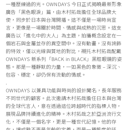
一種歷練過的光。OWNDAYS 今日正式揭曉最新形象
廣告「黑色眼淚」篇，由木村拓哉擔任全球品牌大
使，同步於日本與台灣開播。這不僅是一場時尚宣
言，更像是一場關於時間、情感與成熟的沉思。這支
廣告以「進化中的大人」為主題，拍攝概念設定在一
個岩石與金屬並存的異空間中。沒有動畫，沒有誇飾
的特效，僅以光線與質地的對比，襯托木村拓哉配戴
OWNDAYS 新系列「BACK in BLACK」黑框眼鏡的姿
態。那是一種靜默的力量，一如黑色的象徵 – 深沉、
包容、穩定，卻仍保有流動的情感。
.
OWNDAYS 以兼具功能與時尚的設計聞名，長年服務
不同世代的顧客。此次邀請木村拓哉擔任日本與台灣
的全球代言人，意在透過這位跨越時代的指標人物，
展現品牌持續進化的精神。木村拓哉之於亞洲流行文
化，不僅是一個名字，更是一種世代記憶。他的存
在，讓成熟不再是年齡的定義，而是一種態度的延