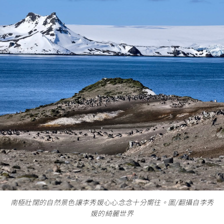
南極壯闊的自然景色讓李秀媛心心念念十分嚮往。圖/翻攝自李秀
媛的綺麗世界