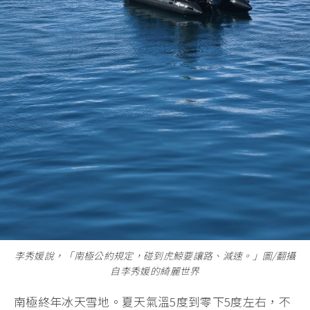
李秀媛說，「南極公約規定，碰到虎鯨要讓路、減速。」圖/翻攝
自李秀媛的綺麗世界
南極終年冰天雪地。夏天氣溫5度到零下5度左右，不