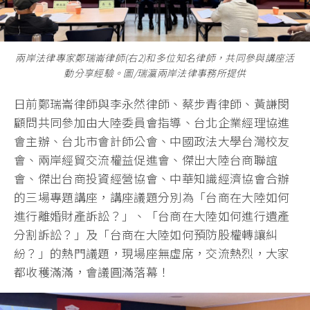
兩岸法律專家鄭瑞崙律師(右2)和多位知名律師，共同參與講座活
動分享經驗。圖/瑞瀛兩岸法律事務所提供
日前鄭瑞崙律師與李永然律師、蔡步青律師、黃謙閔
顧問共同參加由大陸委員會指導、台北企業經理協進
會主辦、台北市會計師公會、中國政法大學台灣校友
會、兩岸經貿交流權益促進會、傑出大陸台商聯誼
會、傑出台商投資經營協會、中華知識經濟協會合辦
的三場專題講座，講座議題分別為「台商在大陸如何
進行離婚財產訴訟？」、「台商在大陸如何進行遺產
分割訴訟？」及「台商在大陸如何預防股權轉讓糾
紛？」的熱門議題，現場座無虛席，交流熱烈，大家
都收穫滿滿，會議圓滿落幕！