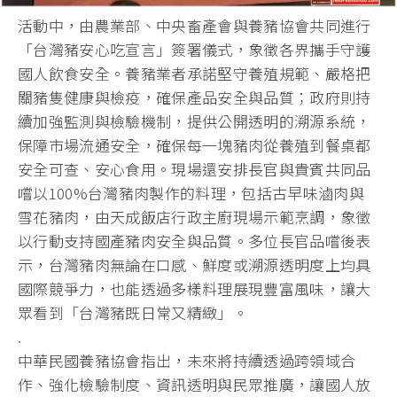
活動中，由農業部、中央畜產會與養豬協會共同進行
「台灣豬安心吃宣言」簽署儀式，象徵各界攜手守護
國人飲食安全。養豬業者承諾堅守養殖規範、嚴格把
關豬隻健康與檢疫，確保產品安全與品質；政府則持
續加強監測與檢驗機制，提供公開透明的溯源系統，
保障市場流通安全，確保每一塊豬肉從養殖到餐桌都
安全可查、安心食用。現場還安排長官與貴賓共同品
嚐以100%台灣豬肉製作的料理，包括古早味滷肉與
雪花豬肉，由天成飯店行政主廚現場示範烹調，象徵
以行動支持國產豬肉安全與品質。多位長官品嚐後表
示，台灣豬肉無論在口感、鮮度或溯源透明度上均具
國際競爭力，也能透過多樣料理展現豐富風味，讓大
眾看到「台灣豬既日常又精緻」。
.
中華民國養豬協會指出，未來將持續透過跨領域合
作、強化檢驗制度、資訊透明與民眾推廣，讓國人放