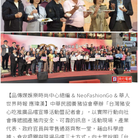
【品傳媒娛樂時尚中心總編 & NeoFashionGo & 華人
世界時報 應瑋漢】中華民國養豬協會舉辦「台灣豬安
心吃推廣品嚐宣導活動暨記者會」，以實際行動向社
會傳遞國產豬肉安全、可靠的訊息。活動現場，產業
代表、政府官員與零售通路齊聚一堂，藉由科學證
據、食安把關與現場品嚐三大方式，向大眾說明「台