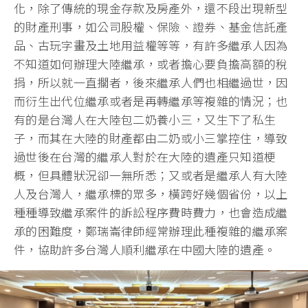
化，除了傳統的現金存款及房產外，還不段出現新型
的財產刑事，如公司股權、保險、證券、基金信託產
品、古玩字畫及土地用益權等等，有許多繼承人因為
不知道如何辦理大陸繼承，或者擔心要負擔高額的稅
捐，所以就一直擱者，後來繼承人們也相繼過世，因
而衍生出代位繼承或者是再轉繼承等複雜的情況；也
有的是台灣人在大陸包二奶養小三，又生下了私生
子，而其在大陸的財產都由二奶或小三掌控住，導致
過世後在台灣的繼承人對於在大陸的遺產只知道梗
概，但具體狀況卻一無所悉；又或者是繼承人有大陸
人及台灣人，繼承標的眾多，橫跨好幾個省份，以上
種種導致繼承案件的訴訟程序費時費力，也會造成繼
承的困難度，鄭瑞崙律師經常辦理此種複雜的繼承案
件，協助許多台灣人順利繼承在中國大陸的遺產。