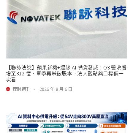
【聯詠法說】蘋果新機+邊緣 AI 備貨發威！Q3 營收看
增至312 億、單季再賺破股本。法人觀點與目標價一
次看
理財週刊
·
2026 年 8 月 6 日