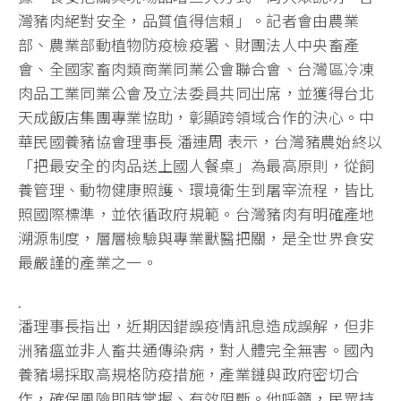
灣豬肉絕對安全，品質值得信賴」。記者會由農業
部、農業部動植物防疫檢疫署、財團法人中央畜產
會、全國家畜肉類商業同業公會聯合會、台灣區冷凍
肉品工業同業公會及立法委員共同出席，並獲得台北
天成飯店集團專業協助，彰顯跨領域合作的決心。中
華民國養豬協會理事長 潘連周 表示，台灣豬農始終以
「把最安全的肉品送上國人餐桌」為最高原則，從飼
養管理、動物健康照護、環境衛生到屠宰流程，皆比
照國際標準，並依循政府規範。台灣豬肉有明確產地
溯源制度，層層檢驗與專業獸醫把關，是全世界食安
最嚴謹的產業之一。
.
潘理事長指出，近期因錯誤疫情訊息造成誤解，但非
洲豬瘟並非人畜共通傳染病，對人體完全無害。國內
養豬場採取高規格防疫措施，產業鏈與政府密切合
作，確保風險即時掌握、有效阻斷。他呼籲，民眾持