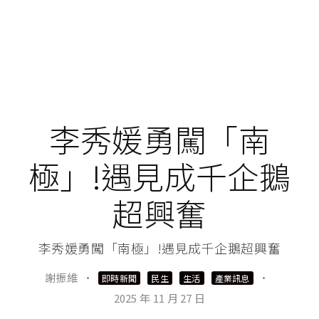
李秀媛勇闖「南
極」!遇見成千企鵝
超興奮
李秀媛勇闖「南極」!遇見成千企鵝超興奮
謝振維
·
·
即時新聞
民生
生活
產業訊息
2025 年 11 月 27 日