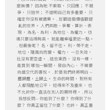
麼無價？ 因為牠 不索取， 只回應； 不競
爭， 只陪伴； 不證明自己有多重要， 只
確定你沒有被遺棄。 . 反觀這個價值觀錯
亂的世界。 人們奔跑、爭奪、算計、表
現， 為名、為利、為地位、為權力， 彷
彿只要站得夠高， 就能離幸福更近一點。
. 但最後呢？ 名，留不住。 利，帶不走。
地位，隨風向而變。 權力， 一旦失效，
比沒有更空虛。 . 這些東西， 沒有一樣，
能買到 哪怕一瞬間， 發自內心、 不需要
向誰交代的喜悅。 . 於是我們終將明白 --
塵歸塵，土歸土。 生命的時間， 對所有
人都殘酷地公平， 短得來不及重來， 也
不允許你一直活在別人的期待裡。 . 所以
我想反問-- 你追到了什麼？ 你得到了什
麼？ 你真正留住了什麼？ 也許， 真正重