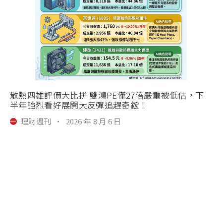
散熱四雄評價大比拼 雙鴻PE僅27倍嚴重被低估，下
半年強烈看好展開大反彈追趕奇鋐！
理財週刊
·
2026 年 8 月 6 日