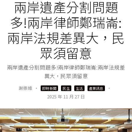
兩岸遺產分割問題
多!兩岸律師鄭瑞崙:
兩岸法規差異大，民
眾須留意
兩岸遺產分割問題多!兩岸律師鄭瑞崙:兩岸法規差
異大，民眾須留意
謝振維
·
·
即時新聞
民生
生活
產業訊息
2025 年 11 月 27 日