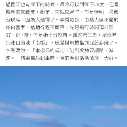
過夏天也有零下的時候，最冷可以到零下26度，但景
觀真的無敵美。她第一天就感冒了，但是活動一樣都
沒缺席，因為太難得了。李秀媛說，南極大陸不屬於
任何國家，這趟行程不簡單，光是飛行時間預計要
37、8小時，但是她十分期待。離家第三天，還沒有
到達目的地「南極」，感覺搭飛機搭到屁股都麻了。
李秀媛說，「南極公約規定，碰到虎鯨要讓路、減
速。」結果當船剎車時，真的看到浩浩蕩蕩一大群。