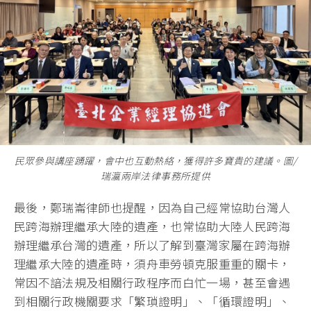
民眾參與講座踴躍，會中也互動熱絡，獲得許多寶貴的建議。圖/
瑞瀛兩岸法律事務所提供
最後，鄭瑞崙律師也提醒，因為自己經常協助台灣人
民跨海辦理繼承大陸的遺產，也常協助大陸人民跨海
辦理繼承台灣的遺產，所以了解到臺灣家屬在跨海辦
理繼承大陸的遺產時，須舟車勞頓克服重重的關卡，
常因不諳法規及相關行政程序而白忙一場，甚至會遇
到相關行政機關要求「繁瑣證明」、「循環證明」、