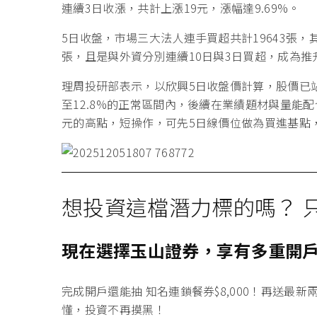
連續3日收漲，共計上漲19元，漲幅達9.69%。
5日收盤，市場三大法人連手買超共計19643張，其
張，且是與外資分別連續10日與3日買超，成為
理周投研部表示，以欣興5日收盤價計算，股價已站
至12.8%的正常區間內，後續在業績題材與量能配合
元的高點，短操作，可先5日線價位做為買進基點
想投資這檔潛力標的嗎？ 
現在選擇玉山證券，享有多重開
完成開戶還能抽 知名連鎖餐券
$8,000！
再送最
新
懂，投資不再摸黑！