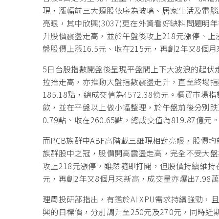
現，漲幅前三大類股依序為玻璃、居家生活及電腦周
亮眼，其中欣興(3037)更在外資看好缺料問題
升股價震盪走高，並於午盤後攻上218元漲停、上
盤股價上漲16.5元、收在215元，再創2年又8個
5日台股指數開盤後呈現平盤間上下大波浪的起伏走
拉抬走高，亦推動大盤指數震盪走升，直至終場指數
185.18點，總成交值為4572.38億元。櫃買
歛，並在平盤以上做小幅整理，於午盤前後分別跌
0.79點、收在260.65點，總成交值為819.87億元
而PCB族群中ABF高階載三雄現相對亮眼，股價
族群股中之冠，股價開高震盪走高，完全不受大盤
攻上218元漲停，雖然隨即打開，但股價持續維持在
元，再創2年又8個月來新高，成交量亦爆出7.9
理周投研部指出，有鑑於AI XPU需求持續強勁
興的目標價，分別調升至250元及270元，同時