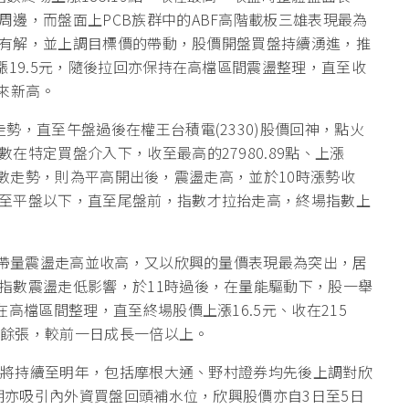
邊，而盤面上PCB族群中的ABF高階載板三雄表現最為
明年有解，並上調目標價的帶動，股價開盤買盤持續湧進，推
漲19.5元，隨後拉回亦保持在高檔區間震盪整理，直至收
月來新高。
勢，直至午盤過後在權王台積電(2330)股價回神，點火
在特定買盤介入下，收至最高的27980.89點、上漲
市場指數走勢，則為平高開出後，震盪走高，並於10時漲勢收
至平盤以下，直至尾盤前，指數才拉抬走高，終場指數上
。
均帶量震盪走高並收高，又以欣興的量價表現最為突出，居
指數震盪走低影響，於11時過後，在量能驅動下，股一舉
高檔區間整理，直至終場股價上漲16.5元、收在215
8萬餘張，較前一日成長一倍以上。
，且將持續至明年，包括摩根大通、野村證券均先後上調對欣
近期亦吸引內外資買盤回頭補水位，欣興股價亦自3日至5日