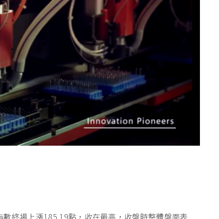
數終場上漲185.19點，收在最高，收盤時整體盤面表