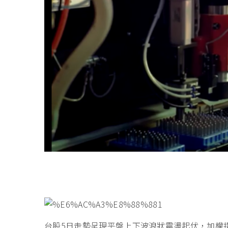
台股5日走勢呈現平盤上下波浪狀震盪起伏，加權指