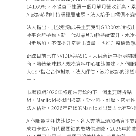
141.69％，不僅寫下連續十個月單月營收新高，累計
AI散熱族群中持續穩居龍頭。法人給予目標價不變維
法人指出，此波強勁成長主要受到GB300水冷板出
冷平台所帶動。新一代AI晶片功耗持續攀升，水冷板、快
同步增加，不僅提升奇鋐出貨量，也推升整機散熱
奇鋐目前已在NVIDIA與ASIC兩大供應鏈中扮
商。隨著全球超大規模資料中心加速擴建，AI伺
大CSP指定合作對象。法人評估，液冷散熱的滲透
一。
市場預期2026年將迎來奇鋐的下一個重要轉折點──
組，Manifold技術門檻高，對材料、耐壓、
法人估計，2026年奇鋐的Manifold出貨占比
AI伺服器功耗快速提升、各大雲端巨頭加碼資本
成功卡位AI時代最關鍵的散熱供應鏈，2026年將