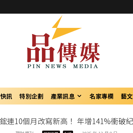
樂快訊
特別企劃
產業訊息
名家專欄
藝文
鋐連10個月改寫新高！ 年增141%衝破