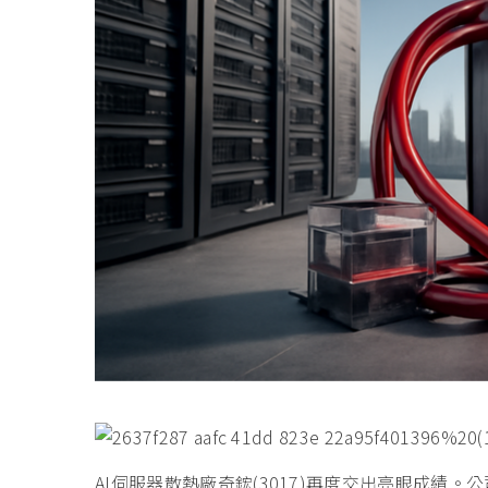
AI伺服器散熱廠奇鋐(3017)再度交出亮眼成績。公司