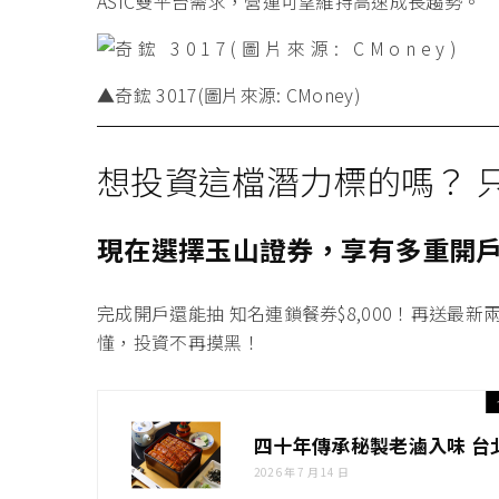
ASIC雙平台需求，營運可望維持高速成長趨勢。
▲奇鋐 3017(圖片來源: CMoney)
想投資這檔潛力標的嗎？ 
現在選擇玉山證券，享有多重開
完成開戶還能抽 知名連鎖餐券
$8,000！
再送最
新
懂，投資不再摸黑！
四十年傳承秘製老滷入味 台
2026 年 7 月 14 日