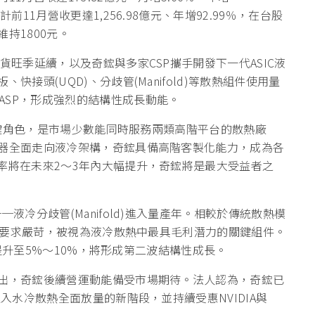
前11月營收更達1,256.98億元、年增92.99％，在台股
持1800元。
貨旺季延續，以及奇鋐與多家CSP攜手開發下一代ASIC液
接頭(UQD)、分歧管(Manifold)等散熱組件使用量
ASP，形成強烈的結構性成長動能。
演關鍵角色，是市場少數能同時服務兩類高階平台的散熱廠
服器全面走向液冷架構，奇鋐具備高階客製化能力，成為各
率將在未來2～3年內大幅提升，奇鋐將是最大受益者之
液冷分歧管(Manifold)進入量產年。相較於傳統散熱模
密封性要求嚴苛，被視為液冷散熱中最具毛利潛力的關鍵組件。
有望提升至5%～10%，將形成第二波結構性成長。
支出，奇鋐後續營運動能備受市場期待。法人認為，奇鋐已
進入水冷散熱全面放量的新階段，並持續受惠NVIDIA與