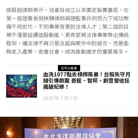
張毅超律師表示，協會自成立以來奠定紮實基底，在
第一屆理事長倪映驊律師與理監事共同努力下成功聚
攏不同世代、不同專業背景的法律人才；第二屆的目
標不僅是延續這股動能，更希望將法律專業帶出傳統
框架，讓法律不再只是法庭與案件中的語言，而是能
夠走入產業、走進社會，成為推動進步的重要推手。
也可以看看
血洗1077點去槓桿風暴！台股失守月
線引爆劇震 奇鋐、智邦、創意營收狂
飆破紀錄！
2026 年 7 月 7 日