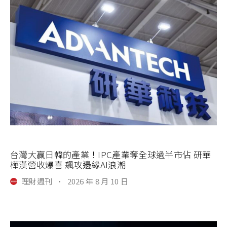
台灣大贏日韓的產業！IPC產業奪全球過半市佔 研華
樺漢營收爆喜 飆攻邊緣AI浪潮
理財週刊
·
2026 年 8 月 10 日