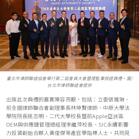
臺北市律師聯誼協會舉行第二屆會員大會暨理監事授證典禮。圖/
台北市律師聯誼會提供
出席此次典禮的嘉賓陣容亮眼，包括：立委張雅琳、
前全國律師聯合會副理事長林坤賢律師、中原大學法
學院院長姚志明、二代大學校長暨前Apple亞洲區
OEM與供應鏈管理總經理李繼萍校長、SIC永續影響
力投資創始合夥人黃俊傑等產官學指標人士，共同見