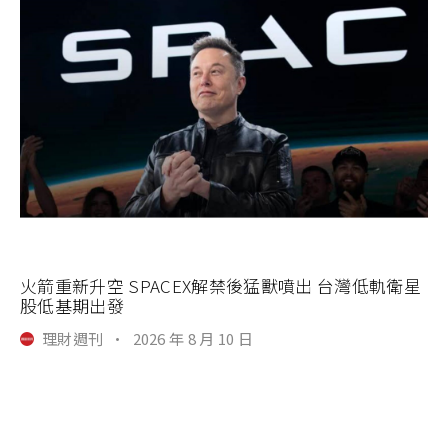
火箭重新升空 SPACEX解禁後猛獸噴出 台灣低軌衛星
股低基期出發
理財週刊
·
2026 年 8 月 10 日