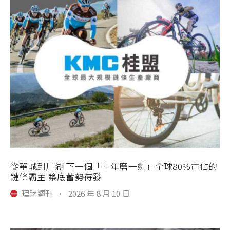
從華城到川湖 下一個「十年磨一劍」全球80%市佔的
鏈條霸主 築底蓄勢待發
理財週刊
·
2026 年 8 月 10 日