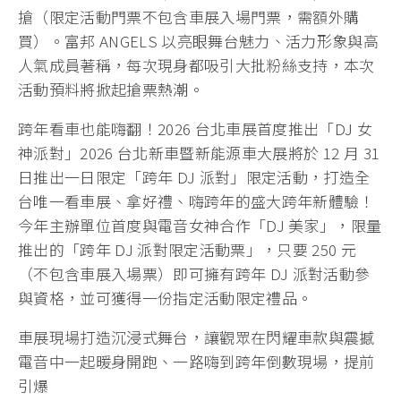
搶（限定活動門票不包含車展入場門票，需額外購
買）。富邦 ANGELS 以亮眼舞台魅力、活力形象與高
人氣成員著稱，每次現身都吸引大批粉絲支持，本次
活動預料將掀起搶票熱潮。
跨年看車也能嗨翻！2026 台北車展首度推出「DJ 女
神派對」2026 台北新車暨新能源車大展將於 12 月 31
日推出一日限定「跨年 DJ 派對」限定活動，打造全
台唯一看車展、拿好禮、嗨跨年的盛大跨年新體驗！
今年主辦單位首度與電音女神合作「DJ 美家」，限量
推出的「跨年 DJ 派對限定活動票」，只要 250 元
（不包含車展入場票）即可擁有跨年 DJ 派對活動參
與資格，並可獲得一份指定活動限定禮品。
車展現場打造沉浸式舞台，讓觀眾在閃耀車款與震撼
電音中一起暖身開跑、一路嗨到跨年倒數現場，提前
引爆