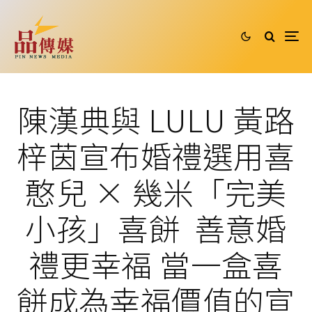
陳漢典與 LULU 黃路
梓茵宣布婚禮選用喜
憨兒 × 幾米「完美
小孩」喜餅 善意婚
禮更幸福 當一盒喜
餅成為幸福價值的宣