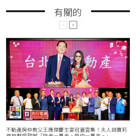
有關的
不動產房仲教父王應傑慶生宴冠蓋雲集！夫人胡寶莉
旗袍獻唱甜喊「陪走一萬步，愛你一萬年。」