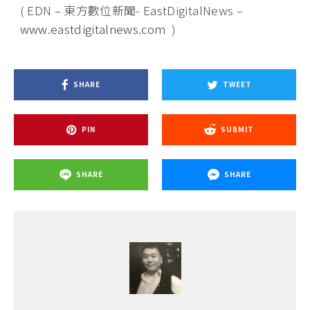
( EDN – 東方數位新聞- EastDigitalNews –
www.eastdigitalnews.com
)
SHARE
TWEET
PIN
SUBMIT
SHARE
SHARE