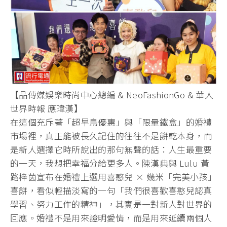
【品傳媒娛樂時尚中心總編 & NeoFashionGo & 華人
世界時報 應瑋漢】
在這個充斥著「
超早鳥優惠」與「限量鐵盒」的婚禮
市場裡，
真正能被長久記住的往往不是餅乾本身，
而
是新人選擇它時所說出的那句無聲的話：人生最重要
的一天，
我想把幸福分給更多人。陳漢典與 Lulu 黃
路梓茵宣布在婚禮上選用喜憨兒 × 幾米「完美小孩」
喜餅，看似輕描淡寫的一句「
我們很喜歡喜憨兒認真
學習、努力工作的精神」，
其實是一對新人對世界的
回應。婚禮不是用來證明愛情，
而是用來延續兩個人