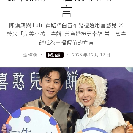
言
陳漢典與 Lulu 黃路梓茵宣布婚禮選用喜憨兒 ×
幾米「完美小孩」喜餅 善意婚禮更幸福 當一盒喜
餅成為幸福價值的宣言
應 瑋漢
·
·
2025 年 12 月 12 日
特別企劃