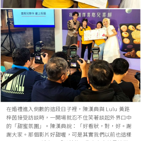
在婚禮進入倒數的這段日子裡，陳漢典與 Lulu 黃路
梓茵接受訪談時，一開場就忍不住笑著談起外界口中
的「
甜蜜氛圍」。陳漢典說：「好看狀，對，好。謝
謝大家。
那個影片好甜喔，可是其實我們以前也這樣