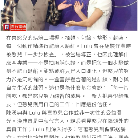
在喜憨兒的烘焙工場裡，揉麵、包餡、整形、封裝，
每一個動作精準得能讓人臉紅。Lulu 曾在組裝作業時
被憨兒「一步步檢查」，被當場導正，
也因此理解什
麼叫專業——不是拍胸脯保證，
而是把每一個步驟做
到不能再退縮。甜點或許只是入口即化，
但憨兒的努
力卻是沉甸甸的。一盒喜餅裡含著的是訓練、
耐心與
自立生活的練習。這也是為什麼基金會說：「每一片
餅乾，
都是憨兒努力練習的成果。」新人把喜悅給親
友，
但憨兒則用自己的工作，回應這份信任。
陳漢典與 Lulu 與喜憨兒合作並非一次性的公益曝
光。漢典曾是中秋代言人，
親眼看見憨兒在鏡頭外的
真實工作；Lulu 則深入得多：陪著憨兒到偏鄉送餐
盒、在烘焙坊並肩製作，
也被憨兒糾正過手法，那些