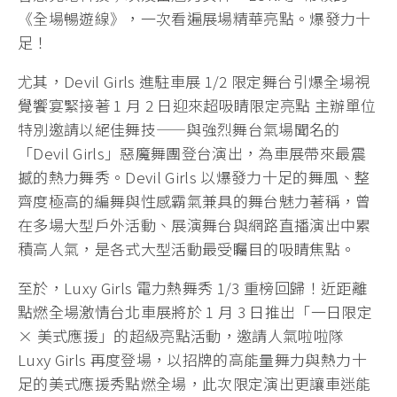
《全場暢遊線》，一次看遍展場精華亮點。爆發力十
足！
尤其，Devil Girls 進駐車展 1/2 限定舞台引爆全場視
覺饗宴緊接著 1 月 2 日迎來超吸睛限定亮點 主辦單位
特別邀請以絕佳舞技——與強烈舞台氣場聞名的
「Devil Girls」惡魔舞團登台演出，為車展帶來最震
撼的熱力舞秀。Devil Girls 以爆發力十足的舞風、整
齊度極高的編舞與性感霸氣兼具的舞台魅力著稱，曾
在多場大型戶外活動、展演舞台與網路直播演出中累
積高人氣，是各式大型活動最受矚目的吸睛焦點。
至於，Luxy Girls 電力熱舞秀 1/3 重榜回歸！近距離
點燃全場激情台北車展將於 1 月 3 日推出「一日限定
× 美式應援」的超級亮點活動，邀請人氣啦啦隊
Luxy Girls 再度登場，以招牌的高能量舞力與熱力十
足的美式應援秀點燃全場，此次限定演出更讓車迷能