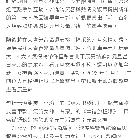
紅組成的「元旦女神陣容」於開館時親自迎賓，帶來
近距離擊掌互動，以滿滿笑容與熱情為觀眾揭開新年
的第一天。為回饋早鳥車迷，活動更祭出「前一百名
入場觀眾加碼贈送元旦限量好禮」的驚喜優惠。
隨後將在大會舞台區還安排了精采的元旦女神走秀，
為展場注入青春能量與滿滿好運。台北車展元旦玩更
大！4 大人氣模特帶你直擊台北車展亮點預計元旦當
日來展的民眾除了看元旦女神還不夠，還可以參加全
新「女神帶路、魅力導覽」活動，2026 年 1 月 1 日由
四位人氣模特化身展場導覽員，帶領新手觀眾輕鬆掌
握看展重點。
包括活潑甜美「小瑜」的《萌力出發線》，聚焦寵物
友善車款；氣質女神「右栗」的《幸福旅程線》，探
索從通勤到露營的多元生活風格；元氣女神
「Cindy」的《綠能先鋒線》，深度導覽新能源車與
智慧充電科技；以及由魅力女神「LUNA」帶領的