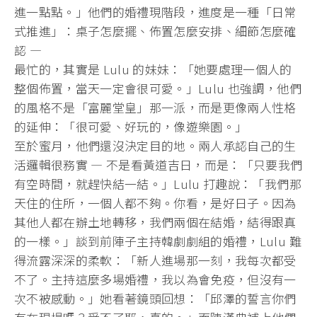
進一點點。」他們的婚禮現階段，進度是一種「
日常
式推進」：桌子怎麼擺、佈置怎麼安排、細節怎麼確
認 —
最忙的，其實是 Lulu 的妹妹：「她要處理一個人的
整個佈置，當天一定會很可愛。」
Lulu 也強調，他們
的風格不是「富麗堂皇」那一派，
而是更像兩人性格
的延伸：「很可愛、好玩的，像遊樂園。」
至於蜜月，他們還沒決定目的地。兩人承認自己的生
活邏輯很務實 — 不是看黃道吉日，而是：「只要我們
有空時間，就趕快結一結。」
Lulu 打趣說：「我們那
天住的住所，一個人都不夠。你看，是好日子。
因為
其他人都在辦土地轉移，我們兩個在結婚，結得跟真
的一樣。」
談到前陣子主持韓劇劇組的婚禮，Lulu 難
得流露深深的柔軟：「新人進場那一刻，我每次都受
不了。
主持這麼多場婚禮，我以為會免疫，但沒有一
次不被感動。」
她看著鏡頭回想：「邱澤的誓言你們