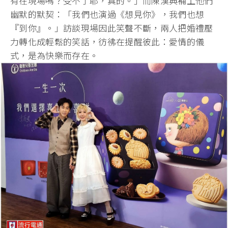
有在現場嗎？受不了耶，真的。
」而陳漢典補上他們
幽默的默契：「我們也演過《想見你》，
我們也想
『到你』。」訪談現場因此笑聲不斷，
兩人把婚禮壓
力轉化成輕鬆的笑話，彷彿在提醒彼此：愛情的儀
式，
是為快樂而存在。