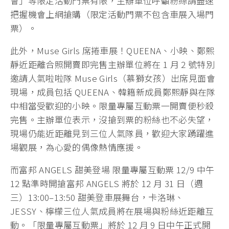
會」等限定活動門票有限，主辦單位呼籲粉絲請盡速
把握機會上網搶購（限定活動門票不包含車展入場門
票）。
此外，Muse Girls 席捲車展！QUEENA、小映、鄭熙
靜近距離合照開賣即完售主辦單位將在 1 月 2 號特別
邀請人氣啦啦隊 Muse Girls（慕獅女孩）出席見面會
現場，成員包括 QUEENA、韓籍新成員鄭熙靜與在隊
中相當受歡迎的小映。限量專屬互動票一開賣便秒殺
完售。主辦單位表示，沒搶到票的粉絲也不必失望，
現場仍能近距離見到三位人氣隊員，歡迎大家踴躍進
場觀展，為心愛的偶像熱情應援。
而富邦 ANGELS 甜美登場 限量專屬互動票 12/9 中午
12 點準時開搶富邦 ANGELS 將於 12 月 31 日（週
三）13:00–13:50 甜美登車展舞台，卡洛琳、
JESSY、檸檬三位人氣成員將在展場與粉絲近距離互
動。「限量專屬互動票」將於 12 月 9 日中午正式開