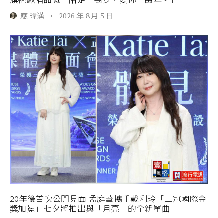
應 瑋漢
·
2026 年 8 月 5 日
20年後首次公開見面 孟庭葦攜手戴利玲「三冠國際金
獎加冕」七夕將推出與「月亮」的全新單曲