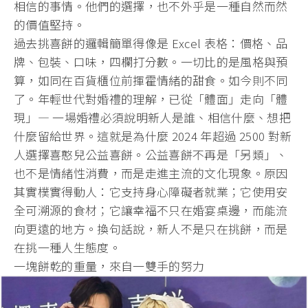
相信的事情。他們的選擇，
也不外乎是一種自然而然
的價值堅持。
過去挑喜餅的邏輯簡單得像是 Excel 表格：價格、品
牌、包裝、口味，四欄打分數。
一切比的是風格與預
算，如同在百貨櫃位前揮霍情緒的甜食。
如今則不同
了。年輕世代對婚禮的理解，已從「體面」走向「體
現」
— 一場婚禮必須說明新人是誰、相信什麼、想把
什麼留給世界。
這就是為什麼 2024 年超過 2500 對新
人選擇喜憨兒公益喜餅。公益喜餅不再是「另類」、
也不是情緒性消費，而是走進主流的文化現象。
原因
其實樸實得動人：它支持身心障礙者就業；
它使用安
全可溯源的食材；它讓幸福不只在婚宴桌邊，
而能流
向更遠的地方。換句話說，新人不是只在挑餅，
而是
在挑一種人生態度。
一塊餅乾的重量，來自一雙手的努力