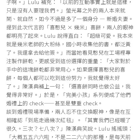
子啊。」Lulu 補充：「以前的互動事實上就是這樣，
只是沒有人要理我們。」
螢光幕之外的兩人本來就
鬧、就自然，如今不過是多了一個身分 — 新婚夫妻。
提到此次代言的「喜憨兒 × 幾米」喜餅，兩人的眼神
都明亮了起來。Lulu 說得直白：「超級可愛。我本來
就是幾米老師的大粉絲，
國小時收集他的書，都泛黃
了。我還拿去給他簽。」
而當她看見憨兒在工場裡專
注製作餅乾，更感受到這份選擇的重量：
「大家對於
手中的這塊餅乾都非常用心。如果選擇喜憨兒的喜
餅，
每個人都可以吃到這份努力，我就覺得太好
了。」陳漢典補上一句：
「選喜餅同時也做公益，我
覺得非常好。」於是，「完美小孩」
系列便成了他們
婚禮上的 check——甚至是雙重 check。
談到婚禮現場準備，兩人忍不住交換眼神，像是在互
相確認「
到底走過幾次紅毯」。「其實我們已經暖了
很久。三次？七八次？」
陳漢典笑說。Lulu 搖搖頭：
「大概五五六六啦，不是二二六六的那種，
是每天前