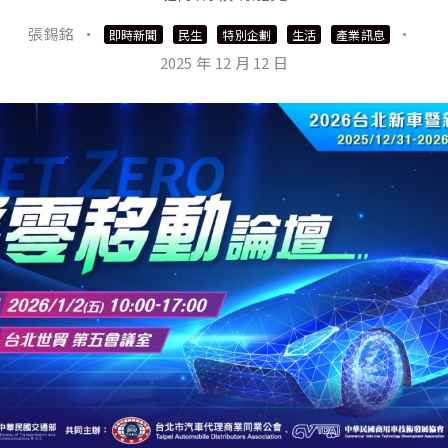
張錫銘
·
·
即時新聞
民生
特別企劃
生活
產業訊息
2025 年 12 月 12 日