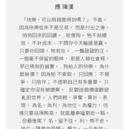
應 瑋漢
「快樂，可以用錢買得到嗎？」 不能。
因為快樂從來不是交易， 而是付出之後，
悄悄回來的回饋。 . 就像狗。 牠不談績
效、 不計成本、 不問你今天輸還是贏。
只要你回頭， 牠就在。 . 一聲甜甜的汪，
一個毫不保留的眼神， 那是人類社會裡，
早已稀有的誠實。 . 狗給人的快樂， 為什
麼無價？ 因為牠 不索取， 只回應； 不競
爭， 只陪伴； 不證明自己有多重要， 只
確定你沒有被遺棄。 . 反觀這個價值觀錯
亂的世界。 人們奔跑、爭奪、算計、表
現， 為名、為利、為地位、為權力， 彷
彿只要站得夠高， 就能離幸福更近一點。
. 但最後呢？ 名，留不住。 利，帶不走。
地位，隨風向而變。 權力， 一旦失效，