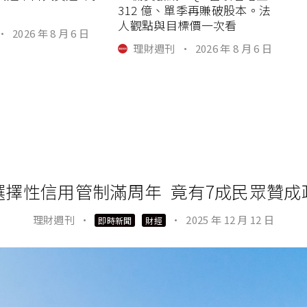
312 億、單季再賺破股本。法
人觀點與目標價一次看
·
2026 年 8 月 6 日
理財週刊
·
2026 年 8 月 6 日
選擇性信用管制滿周年 竟有7成民眾贊成
理財週刊
·
·
2025 年 12 月 12 日
即時新聞
財經