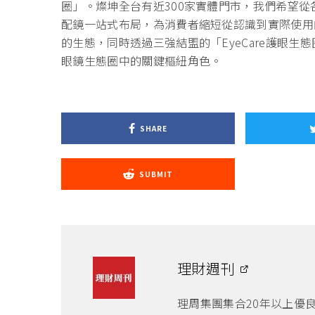
圈」。燦坤全台有近300家實體門市，我們希望從
配鏡一站式布局，為消費者縮短從認識到實際使用的
的生態，同時透過三強結盟的「EyeCare護眼生態圈
眼鏡生態圈中的關鍵樞紐角色。
SHARE
SUBMIT
理財週刊
理周集團集合20年以上優