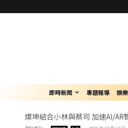
即時新聞
專題報導
娛
燦坤結合小林與蔡司 加速AI/A