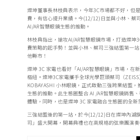
燦坤董事長林枝典表示，今年3C市場都不好，但是
費，有信心提升業績。今(12/12)日並與小林、蔡
AI/AR智慧眼鏡生態的推動。
林枝典指出，搶攻AI/AR智慧眼鏡市場，打造燦坤3
費策略的起手勢！並與小林、蔡司三強結盟第一站
他縣市！
燦坤 3C 家電也看好「AI/AR智慧眼鏡」市場
樞紐。燦坤3C家電攜手全球光學巨頭蔡司（ZEI
KOBAYASHI 小林眼鏡，正式啟動三強跨業結盟，推
生態的推動。此生態圈整合 AI /AR智慧眼鏡銷
體驗，同時，也是燦坤 3C 家電融合生態圈的全新
三強結盟後的第一站，於今(12/12)日在燦坤
司」盛大開幕，開幕典禮也在高規格的弦樂團演奏