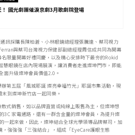
！ 國光劇團催淚京劇3月歌劇院登場
資通訊採購長陳柏蒼、小林眼鏡總經理張騰達、蔡司視力
Ferran與蔡司台灣視力保健部副總經理周信成共同為開幕
聯名限量開幕好禮同慶，以及精心安排時下最夯的Rokid
ision M1 智慧眼鏡在店內現場展演，讓消費者走進燦坤門市，即能
全面升級燦坤會員價值2.0。
大舉辦第五屆「風城耶誕 燦亮幸福竹光」耶誕市集活動，現
這周末到燦坤新竹店一起同樂。
向分散式銷售，如以品牌直營或純線上販售為主，但燦坤想
的3C 家電通路，還有一群含金量的燦坤會員，為提升燦
的一起來做，因此，燦坤結合全球光學領導品牌蔡司，加
眼鏡，強強強「三強結合」，組成「EyeCare護眼生態