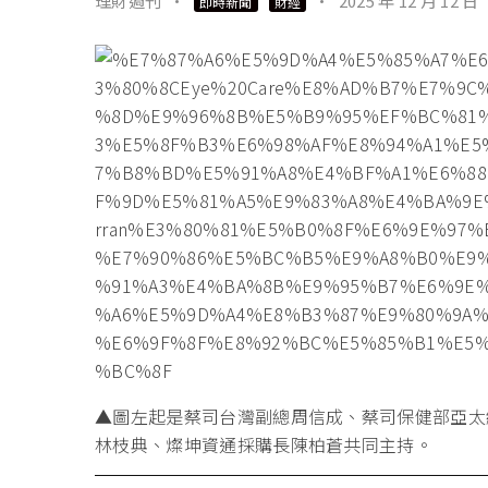
理財週刊
·
·
2025 年 12 月 12 日
即時新聞
財經
▲圖左起是蔡司台灣副總周信成、蔡司保健部亞太總監D
林枝典、燦坤資通採購長陳柏蒼共同主持。