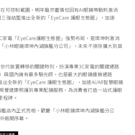
在可控制範圍，明年雖亦審慎但因有AI眼鏡帶動刺激消
司三強結盟推出全新的「EyeCare 護眼生態圈」，加速
C家電「EyeCare護眼生態圈」強勢布局，是燦坤刺激消
「小林眼鏡燦坤內湖旗艦分公司」，未來不排除擴大到其
，在新世代裝置轉移的關鍵時刻，扮演專業3C家電的關鍵通路
SS）與國內擁有最多驗光師，也是最大的眼鏡連鎖通路
出全新的「EyeCare 護眼生態圈」，加速AI/AR智慧眼鏡
售、視覺健康照護到專業配鏡服務，為消費者打造一站式護眼
里程碑。
內湖旗艦店內正式亮相，歡慶「小林眼鏡燦坤內湖旗艦分公
中揭開序幕。
也可以看看