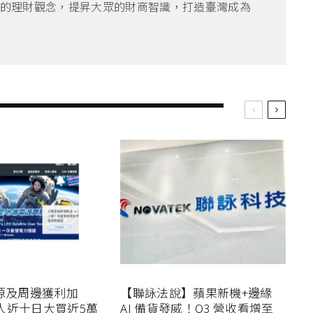
的理財觀念，提昇大眾的財商智識，打造臺灣成為
電源及周邊獲利加
【聯詠法說】蘋果新機+邊緣
人近十日大買近5萬
AI 備貨發威！Q3 營收看增至