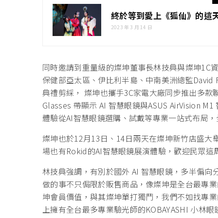
終於等到愛上《狐仙》的這天
2023 年 3 月 14 日
同時邀請到重量級的燦坤董事長林技典與燦坤1C
保健部亞太區、伊比利半島、中南美洲總監David 
典禮剪綵， 燦坤也攜手3C家電大廠同步推出多款
Glasses 帶顯示 AI 智慧眼鏡與ASUS AirV
體驗從AI智慧眼鏡選購、試戴等專業一站式布局，
燦坤也於12月13日、14日兩天在燦坤新竹店盛
場也有Rokid的AI智慧眼鏡展演體驗，歡迎民眾
林技典強調，有別於國外 AI 智慧眼鏡，多半偏
做的事不只侷限於販售商品，像燦坤是全台最專業
坤會員價值，與其燦坤單打獨鬥，我們不如找專業
上擁有全台最多專業驗光師的KOBAYASHI 小林