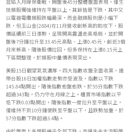
並陷入月線保衛戰，開盤後45分整體盤面表現，僅生
技類股獨強維持在平盤以上，其餘皆是下跌，其中又
以電器電纜類股跌幅最深，而金融類股則是小幅下
跌，但玉山金(2884)在11月營收創新高的助攻下，股
價延續前三日漲勢，呈現開高震盪走高格局，並於開
盤後7分鐘拉升至33.45元高點、上漲0.45元，創近3個
月來新高，隨後股價拉回，但多保持在上漲0.15元上
下區間整理，於類股中量價表現突出。
美股15日觀望氣氛濃厚，四大指數收盤全面收黑，連
帶台股16日加權指數走勢亦受波及，指數以下跌
145.84點開出，隨後指數愈盤愈跌，於55分指數下跌
超過343點，仍力守在月線之上。櫃買市場指數以平
低下跌0.03點開出，隨後指數一度拉升至平盤以上，
僅維持不到10分鐘便跌至平盤以下，且跌勢加重，於
57分指數下跌超過3.4點。
由於盤面上各類股幾乎全部下跌，市場失去主流股帶