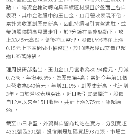
動，市場資金輪動轉向具業績題材股且於盤面上各自
表現，其中金融股中的玉山金，11月營收表現不俗，
累計營收更創歷史新高，因此持續吸引買盤進駐，並
帶領股價開高震盪走升，於7分鐘在量能驅動下，攻
上33.45元高點，隨後拉回整理，股價仍保持在上漲
0.15元上下區間做小幅整理，於10時過後成交量已超
過1.85萬餘張。
理周投研部指出，玉山金11月營收為80.94億元、月減
0.73%、年增46.6%，為歷史第4高；累計今年前11個
月營收為840億元、年增21.1%，創歷史新高，也連增
3年。由於營收表現突出，近日吸引買盤關注，股價
自12月以來至15日收盤，共計上漲2.75元、漲超過
9%。
截至15日收盤，外資與自營商均站在賣方，分別賣超
4331張及301張，投信則是加碼買超9372張，市場主