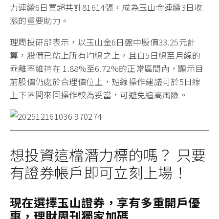
力連續6日買超共計81614張，成為玉山金連續3日收
漲的重要助力。
理周投研部表示，以玉山金6日盤中股價33.25元計
算，股價已站上所有均線之上，且自5日線至月線的
乖離率維持在 1.88%至6.72%的正常區間內，顯示目
前股價仍處於合理價位上，短線操作建議可於5日線
上下區間來回操作較為妥當，可避免追高風險。
想投資這檔潛力標的嗎？ 只要
有證券帳戶即可立刻上場！
現在選擇玉山證券，享有多重開戶優
惠，理財周刊獨家加碼