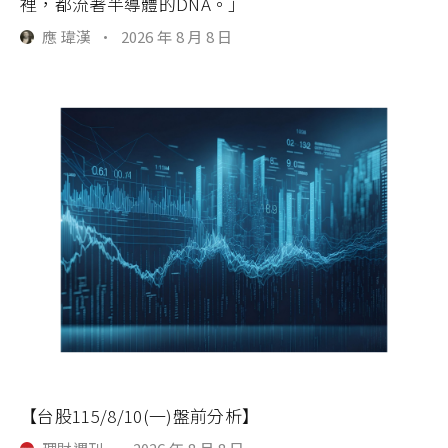
裡，都流著半導體的DNA。」
應 瑋漢
·
2026 年 8 月 8 日
【台股115/8/10(一)盤前分析】