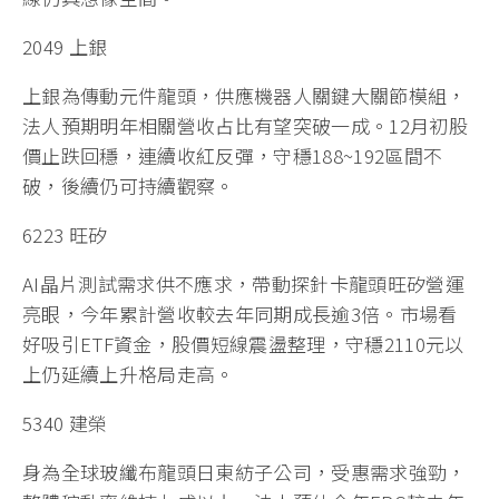
2049 上銀
上銀為傳動元件龍頭，供應機器人關鍵大關節模組，
法人預期明年相關營收占比有望突破一成。12月初股
價止跌回穩，連續收紅反彈，守穩188~192區間不
破，後續仍可持續觀察。
6223 旺矽
AI晶片測試需求供不應求，帶動探針卡龍頭旺矽營運
亮眼，今年累計營收較去年同期成長逾3倍。市場看
好吸引ETF資金，股價短線震盪整理，守穩2110元以
上仍延續上升格局走高。
5340 建榮
身為全球玻纖布龍頭日東紡子公司，受惠需求強勁，