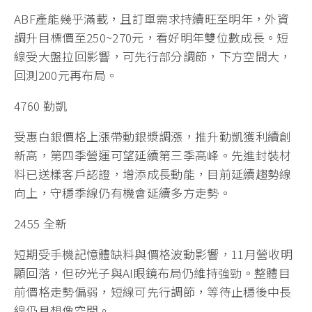
ABF產能幾乎滿載，且訂單需求持續旺至明年，外資
調升目標價至250~270元，看好明年雙位數成長。短
線受大盤拉回影響，可先行部分調節，下方空間大，
回測200元再布局。
4760 勤凱
受惠白銀價格上漲帶動銀漿調漲，推升勤凱獲利續創
新高，第四季營運可望延續第三季高峰。先進封裝材
料已送樣客戶認證，增添成長動能，目前延續趨勢線
向上，守穩季線仍有機會延續多方走勢。
2455 全新
短期受手機記憶體缺料與價格波動影響，11月營收明
顯回落，但矽光子與AI眼鏡布局仍維持強勁。整體目
前價格走勢偏弱，短線可先行調節，等待止穩後中長
線仍具想像空間。