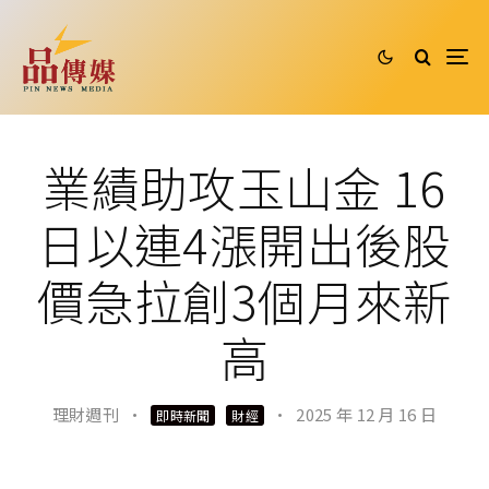
業績助攻玉山金 16
日以連4漲開出後股
價急拉創3個月來新
高
理財週刊
·
·
2025 年 12 月 16 日
即時新聞
財經