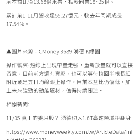
前本益比僅13.68倍來看，相較同業18~25倍。
累計前1-11月營收達55.27億元，較去年同期成長
17.54%。
▲圖片來源：CMoney 3689 湧德 K線圖
操作觀察-短線上出現帶量走強，重新放量就可以直接
留意，目前前方還有賣壓，也可以等待拉回半根長紅
附近或是五日均線跟上操作，目前本益比仍偏低，加
上未來強勁的動能題材，值得持續關注。
相關新聞:
11/05 真正的委屈股？ 湧德切入1.6T高速領域拚翻身
https://www.moneyweekly.com.tw/ArticleData/Inf
o/Article/202371