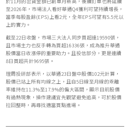
於11月的出貨金額已創單月新高，後續訂單也將延續
至2026年，市場法人看好華通Q4獲利可望持續增長，
當季每股盈餘(EPS)上看2元，全年EPS可望有5.5元以
上的實力。
截至22日收盤，市場三大法人同步買超達19590張，
且市場主力也反手轉為買超16336張，成為推升華通
股價當日收漲停的重要助力。且投信部分，更是連續
8日買超共計9695張。
理周投研部表示，以華通23日盤中股價102元計算，
股價已站上所有均線之上，且自5日線至月線的乖離
率維持在11.3%至17.9%的偏大區間，顯示目前股價
有過熱現象，操作建議宜先觀望避免追高，可於股價
拉回整時，再尋找適當買點進場。