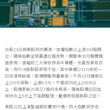
台股23日與美股同步續漲，加權指數以上漲103點開
出，隨後指數呈現震盪拉鋸走勢，開盤後30分整體盤
面表現，漲幅前三大類依序為半導體、光電及貿易百
貨，而PCB族群股表現不俗，其中華通(2313)挾前一
日收漲停餘威，股價開盤帶量衝高，不到10分鐘便拉
上103元高點、上漲6.5元，不僅成功站上100元以
上，股價更創25年又7個月來新高，隨後股價拉回並
保持在上5元上下區間整理，量價表現居族群之冠。
美股22日上演聖誕節前慶祝行情，四大指數同步收