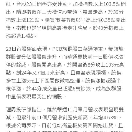
紅，台股23日開盤亦受連動，加權指數以上103.5點開
出，隨即指數在三大權值股帶領下震盪走高，於39分
指數上漲121點。櫃買市場指數以平高上漲0.35點開出
後，指數也是呈現開高震盪走升格局，於40分指數上
漲超過1.4點。
23日台股盤面表現，PCB族群股由華通領軍，帶領族
群股部分個股股價走升，而華通更挾前一日股價收漲
停的餘威，股價開高走高，於開盤後8分攻上103元高
點，創24年又7個月來新高，且買盤表現積極，股價
多在上漲5元上下區間做微幅整理，股價漲幅超過半
根停漲，於44分成交量已超過6萬餘張，成為族群股
中量價表現最突出的個股。
理周投研部指出，雖然華通11月單月營收表現呈現雙
減，但累計前11個月營收創歷史新高，年增4.63%，
根據公司表示，目前低軌衛星板於第四開始出貨，且