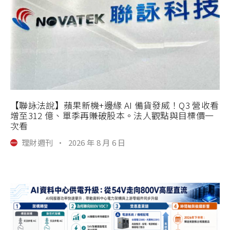
【聯詠法說】蘋果新機+邊緣 AI 備貨發威！Q3 營收看
增至312 億、單季再賺破股本。法人觀點與目標價一
次看
理財週刊
·
2026 年 8 月 6 日