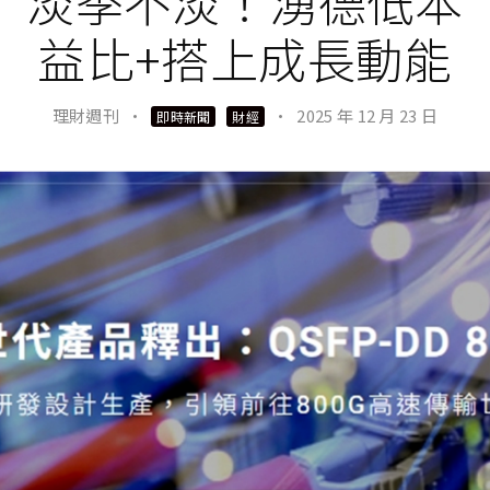
淡季不淡！湧德低本
益比+搭上成長動能
理財週刊
·
·
2025 年 12 月 23 日
即時新聞
財經