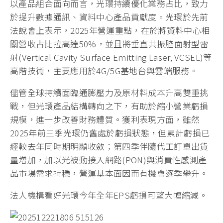
以產品組合面向而言，光環持續優化業務占比，致力
於提升數據通訊、資料中心產品貢獻度。光環於先前
法說會上表示，2025年營運重點，在於將資料中心相
關營收占比拉高達50%，並且將垂直共振腔面射型雷
射(Vertical Cavity Surface Emitting Laser, VCSEL)等
高階技術，主要應用於4G/5G基地台與雲端服務。
儘管全球持續面臨通膨壓力及原材料成本升高雙重挑
戰，但光環產品結構轉向之下，有助於縮小營業虧損
規模，進一步改善財務體質。獲利表現方面，雖然
2025年前三季光環仍舊處於虧損狀態，但累計虧損已
經較去年同時期明顯收斂；第四季伴隨代工訂單出貨
量增加，加以光被動接入網路(PON)與消費性感測產
品市場需求持穩，營運基本面因而有機會逐季攀升。
法人機構看好光環今年全年EPS虧損可望大幅縮減。