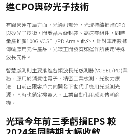
進
CPO
與矽光子技術
有關營運布局方面，光通訊部分，光環持續推進CPO
與矽光子技術，開發晶片級封裝、高速零組件，同時
量產推廣100G VCSEL/PD Arra。此外，針對車用數據
傳輸應用元件產品，光環正開發寬頻運作所使用特殊
波長元件。
智慧感測則主要推進各類波長光感測器(VCSEL/PD)業
務，應用於消費性電子、精密工業檢測、光動力療
法。目前正跟客戶共同開發下世代手機用光感測光
源，同時也鎖定機器人、工業自動化用感測傳輸商
機。
光環今年前三季虧損
EPS
較
2024
年同
時
期大幅收斂