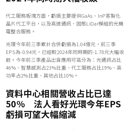
代工服務板塊方面，虧損主要提供GaAs、InP客製化
晶片代工平台，以及高速通訊、固態LiDar模組的光機
電整合服務。
光環今年前三季累計合併虧損為1.04億元，前三季
EPS為-0.94元，已經較2024年同時期的-1.78元大幅收
斂。今年前三季產品出貨應用可區分為：光通訊占比
46%、智慧感測占23%比重、代工服務占比19%、高
功率占2%比重、其他占比10%。
資料中心相關營收占比已達
50%
法人看好
光環今
年
EPS
虧損可望大幅縮減