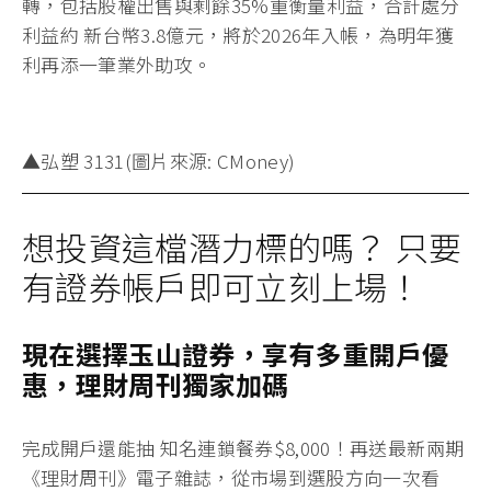
轉，包括股權出售與剩餘35%重衡量利益，合計處分
利益約 新台幣3.8億元，將於2026年入帳，為明年獲
利再添一筆業外助攻。
▲弘塑 3131(圖片來源: CMoney)
想投資這檔潛力標的嗎？ 只要
有證券帳戶即可立刻上場！
現在選擇玉山證券，享有多重開戶優
惠，理財周刊獨家加碼
完成開戶還能抽 知名連鎖餐券
$8,000！
再送最
新兩期
《理財周刊》電子雜誌
，從市場到選股方向一次看