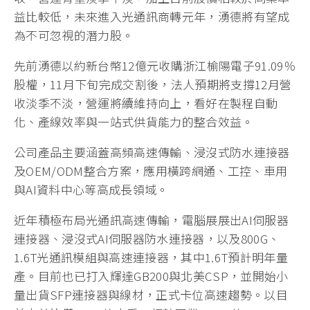
益比較低，未來進入光通訊商轉元年，湧德將有望成
為不可忽視的潛力股。
先前湧德以約新台幣12億元收購浙江榆陽電子91.09％
股權，11月下旬完成交割後，法人預期將支撐12月營
收淡季不淡，營運將續維持向上，看好在製程自動
化、產線效率與一站式供貨能力的整合效益。
公司產品主要涵蓋高頻高速傳輸、浸沒式防水連接器
及OEM/ODM整合方案，應用橫跨網通、工控、車用
與AI資料中心等高成長領域。
近年積極布局光通訊高速傳輸，電腦展展出AI伺服器
連接器、浸沒式AI伺服器防水連接器，以及800G、
1.6T光通訊模組與高速連接器，其中1.6T預計明年量
產。目前也已打入輝達GB200與北美CSP，並開始小
量出貨SFP連接器與線材，正式卡位高速趨勢。以目