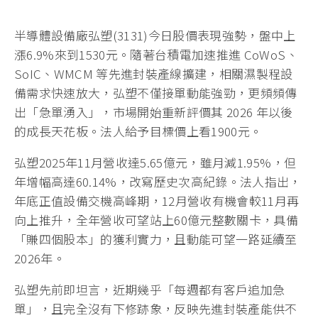
半導體設備廠弘塑(3131)今日股價表現強勢，盤中上
漲6.9%來到1530元。隨著台積電加速推進 CoWoS、
SoIC、WMCM 等先進封裝產線擴建，相關濕製程設
備需求快速放大，弘塑不僅接單動能強勁，更頻頻傳
出「急單湧入」，市場開始重新評價其 2026 年以後
的成長天花板。法人給予目標價上看1900元。
弘塑2025年11月營收達5.65億元，雖月減1.95%，但
年增幅高達60.14%，改寫歷史次高紀錄。法人指出，
年底正值設備交機高峰期，12月營收有機會較11月再
向上推升，全年營收可望站上60億元整數關卡，具備
「賺四個股本」的獲利實力，且動能可望一路延續至
2026年。
弘塑先前即坦言，近期幾乎「每週都有客戶追加急
單」，且完全沒有下修跡象，反映先進封裝產能供不