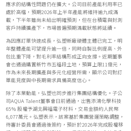
應求的結構性問題仍在擴大。公司目前產能利用率已
處於高檔，預期2026年上半年產能將維持逾九成滿
載，下半年雖尚未給出明確預測，但在台積電與封測
客戶持續擴產下，市場普遍預期滿載狀態將延續。
為因應訂單快速成長，弘塑新廠硬體主體已完工，明
年整體產能可望提升逾一倍，同時自製比例提高、外
包比重下降，對毛利率結構形成正向支撐。近期董事
會也通過購置新竹市五福段土地，預算上限11億元，
作為未來長期擴產與多元化經營所需，顯示公司對訂
單能見度與中長期需求具備高度信心。
除了本業動能，弘塑也同步進行集團結構優化。子公
司AQUA Talent董事會日前通過，出售添鴻化學科技
65% 股權予湖北興福電子材料，交易金額約人民幣
6,077萬元。弘塑表示，該案基於集團營運策略調整，
待審計委員會通過後簽約，預計於2026年完成股權移