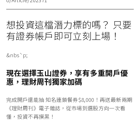
想投資這檔潛力標的嗎？ 只要
有證券帳戶即可立刻上場！
&nbsˋp;
現在選擇玉山證券，享有多重開戶優
惠，理財周刊獨家加碼
完成開戶還能抽 知名連鎖餐券
$8,000！
再送最
新兩期
《理財周刊》電子雜誌
，從市場到選股方向一次看
懂，投資不再摸黑！