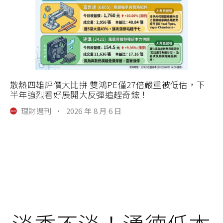
散熱四雄評價大比拼 雙鴻PE僅27倍嚴重被低估，下
半年強烈看好展開大反彈追趕奇鋐！
理財週刊
·
2026 年 8 月 6 日