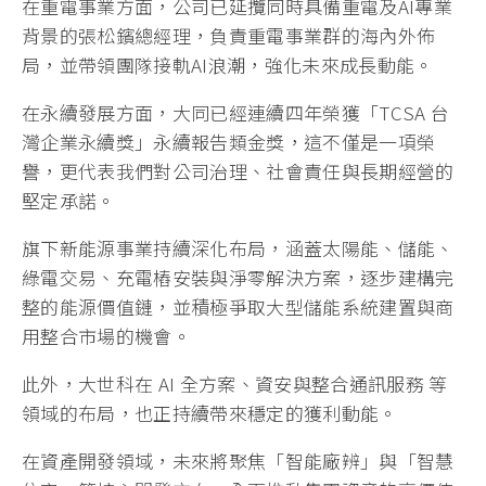
在重電事業方面，公司已延攬同時具備重電及AI專業
背景的張松鑌總經理，負責重電事業群的海內外佈
局，並帶領團隊接軌AI浪潮，強化未來成長動能。
在永續發展方面，大同已經連續四年榮獲「TCSA 台
灣企業永續獎」永續報告類金獎，這不僅是一項榮
譽，更代表我們對公司治理、社會責任與長期經營的
堅定承諾。
旗下新能源事業持續深化布局，涵蓋太陽能、儲能、
綠電交易、充電樁安裝與淨零解決方案，逐步建構完
整的能源價值鏈，並積極爭取大型儲能系統建置與商
用整合市場的機會。
此外，大世科在 AI 全方案、資安與整合通訊服務 等
領域的布局，也正持續帶來穩定的獲利動能。
在資產開發領域，未來將聚焦「智能廠辨」與「智慧