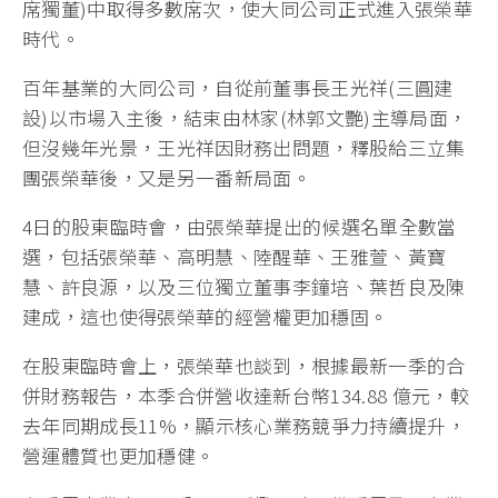
席獨董)中取得多數席次，使大同公司正式進入張榮華
時代。
百年基業的大同公司，自從前董事長王光祥(三圓建
設)以市場入主後，結束由林家(林郭文艷)主導局面，
但沒幾年光景，王光祥因財務出問題，釋股給三立集
團張榮華後，又是另一番新局面。
4日的股東臨時會，由張榮華提出的候選名單全數當
選，包括張榮華、高明慧、陸醒華、王雅萱、黃寶
慧、許良源，以及三位獨立董事李鐘培、葉哲良及陳
建成，這也使得張榮華的經營權更加穩固。
在股東臨時會上，張榮華也談到，根據最新一季的合
併財務報告，本季合併營收達新台幣134.88 億元，較
去年同期成長11%，顯示核心業務競爭力持續提升，
營運體質也更加穩健。