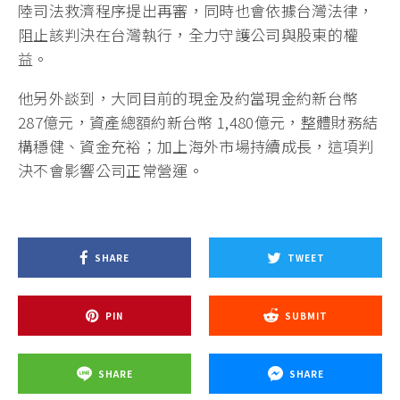
陸司法救濟程序提出再審，同時也會依據台灣法律，
阻止該判決在台灣執行，全力守護公司與股東的權
益。
他另外談到，大同目前的現金及約當現金約新台幣
287億元，資產總額約新台幣 1,480億元，整體財務結
構穩健、資金充裕；加上海外市場持續成長，這項判
決不會影響公司正常營運。
SHARE
TWEET
PIN
SUBMIT
SHARE
SHARE