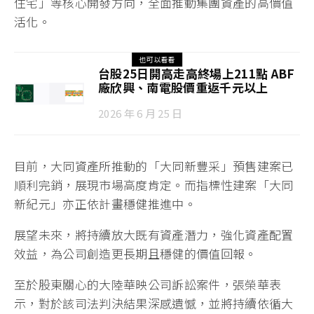
住宅」等核心開發方向，全面推動集團資產的高價值
活化。
也可以看看
台股25日開高走高終場上211點 ABF
廠欣興、南電股價重返千元以上
2026 年 6 月 25 日
目前，大同資產所推動的「大同新豐采」預售建案已
順利完銷，展現市場高度肯定。而指標性建案「大同
新紀元」亦正依計畫穩健推進中。
展望未來，將持續放大既有資產潛力，強化資產配置
效益，為公司創造更長期且穩健的價值回報。
至於股東關心的大陸華映公司訴訟案件，張榮華表
示，對於該司法判決結果深感遺憾，並將持續依循大