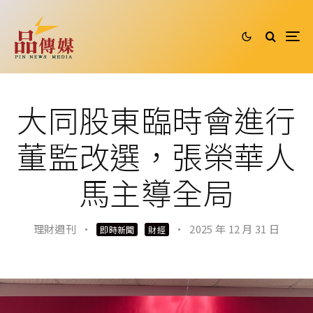
大同股東臨時會進行
董監改選，張榮華人
馬主導全局
理財週刊
·
·
2025 年 12 月 31 日
即時新聞
財經