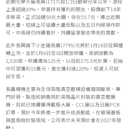
近期化學大廠長興(1717)自1/2日觀察分享以來，波段
上漲超過30%，恭喜持有獲利的朋友，股價創下18年
來新高，正式站穩50元大關，收在55.7元，爆出近期
最大量，短線上可延續大量低點以及五日均線操作即
可，中長線仍持續看好，持續留意營收帶來的貢獻。
此外長興旗下小金雞長廣(7795)元將於1月16日從興櫃
轉上市，並於1月6日至8日開放申購，承銷張數為
2,520張，申購價為125元，以目前275.5元計算，若抽
中可望獲利15萬元，潛在獲利達120%，投資人可試
試手氣。
長廣精機主要為全球高階真空壓模設備龍頭廠商，專
門研發、製造和銷售用於高階晶片封裝的真空壓膜
機，目前已陸續獲得載板大廠、CCL廠以及日廠PCB
訂單，預計今年將進一步推升成長動能，在玻璃基板
與面板級封裝領域，公司表示未來預計會在2027年發
酵。