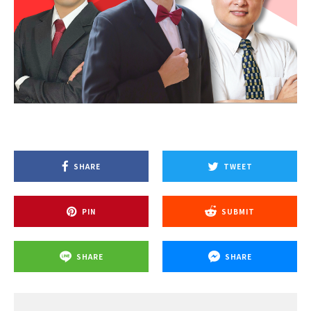
SHARE
TWEET
PIN
SUBMIT
SHARE
SHARE