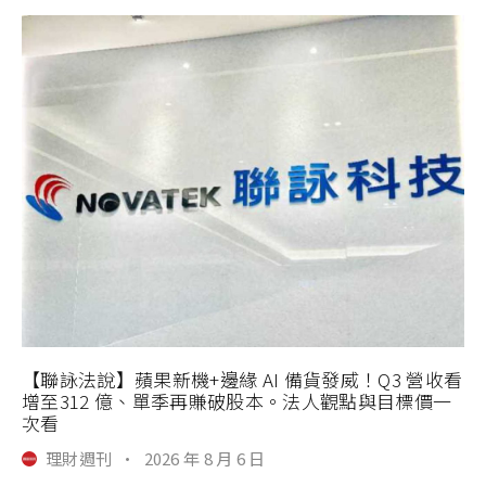
【聯詠法說】蘋果新機+邊緣 AI 備貨發威！Q3 營收看
增至312 億、單季再賺破股本。法人觀點與目標價一
次看
理財週刊
·
2026 年 8 月 6 日