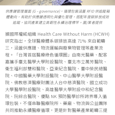
供應鏈管理層面 (G – governance)，循環包裝涵蓋 RFID 供追蹤箱
體動向，有助於供應鏈透明化與優化管理，搭配年度碳排放成效
追蹤，協同產業建立高韌性永續治理標竿。圖/業者提供
據國際權威組織 Health Care Without Harm (HCWH)
研究指出，全球醫療體系碳排放高達 71% 來自範疇
三，涵蓋供應鏈、物流運輸與廢棄物管理等產業流
程。「台灣首屆醫療綠色循環圈」由南光醫藥、配客
嘉攜手臺北醫學大學附設醫院、臺北市立萬芳醫院、
衛生福利部雙和醫院、亞東紀念醫院、臺中榮民總醫
院、中國醫藥大學附設醫院、中山醫學大學附設醫
院、佛教慈濟醫療財團法人台中慈濟醫院、國立成功
大學醫學附設醫院、高雄醫學大學附設中和紀念醫
院、阮綜合醫院、優點 NK 預防醫學診所跨界導入循
環包裝，不僅串聯醫療院所、藥廠、物流與公益團隊
共同推動永續醫療循環，更是針對醫藥產業範疇三提