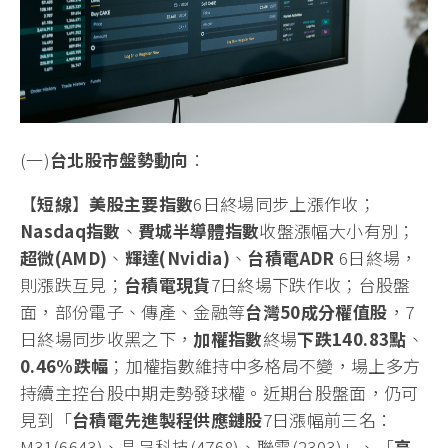
(一)
台北股市盤勢動向
：
【
短線
】
美股主要指數
6日終場同步上漲作收；
Nasdaq
指數
、
費城半導體指數
收盤漲幅大小有別；
超微
(AMD)
、
輝
達(Nvidia)
、
台積電
ADR
6日終場，
則漲跌互見；
台積電現貨
7日終場下跌作收；台股盤
面，部份電子、傳產、金融等
台灣
50
成分權值股
，7
日終場同步收黑之下，
加權指數
終場
下跌140.83
點
、
0.46%
跌
幅
；加權指數維持中多格局不變，場上多方
持續主控台股中期走勢發球權。近期台股盤面，仍可
見到「
台積電先進製程供應鏈股
7日漲幅前三名：
M31(6643)、晶呈科技(4768)、聯電(2303)」、「
高