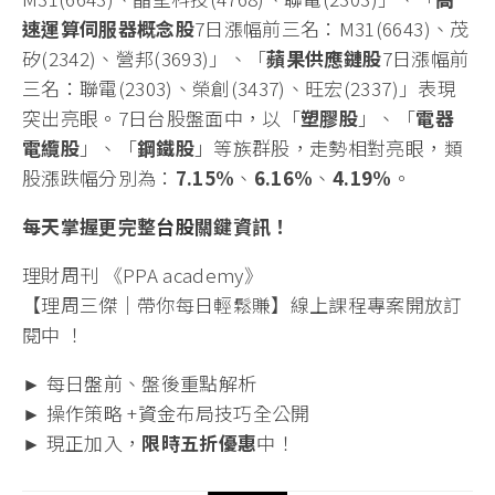
速運算伺服器概念股
7日漲幅前三名：M31(6643)、茂
矽(2342)、營邦(3693)」、「
蘋果供應鏈股
7日漲幅前
三名：聯電(2303)、榮創(3437)、旺宏(2337)」表現
突出亮眼。7日台股盤面中，以「
塑膠股
」、「
電器
電纜股
」、「
鋼鐵股
」等族群股，走勢相對亮眼，類
股漲跌幅分別為：
7.15%
、
6.16%
、
4.19%
。
每天掌握更完整
台股
關鍵資訊！
理財周刊 《PPA academy》
【理周三傑｜帶你每日輕鬆賺】線上課程專案開放訂
閱中 ！
► 每日
盤前
、盤後重點解析
► 操作策略 +
資金
布局技巧全公開
► 現正加入，
限時五折優惠
中！