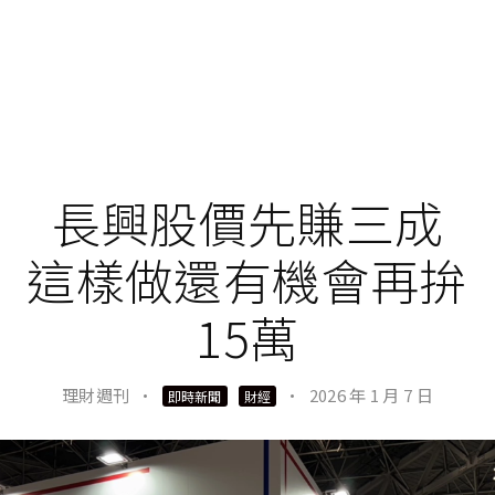
長興股價先賺三成
這樣做還有機會再拚
15萬
理財週刊
·
·
2026 年 1 月 7 日
即時新聞
財經