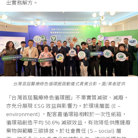
出實務解方。
台灣首屆醫療綠色循環圈啟動儀式貴賓合影。圖/業者提供
「台灣首屆醫療綠色循環圈」不單實質減碳、減廢，
亦充分展現 ESG 效益與影響力。於環境層面 (E –
environment) ，配客嘉循環箱相較於一次性紙箱，
循環箱創造平均 50.6% 減碳效益，有效降低供應鏈廢
棄物與範疇三碳排放。於社會責任 (S – social) 層