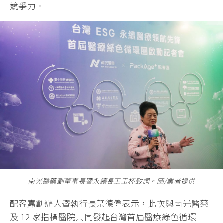
競爭力。
南光醫藥副董事長暨永續長王玉杯致詞。圖/業者提供
配客嘉創辦人暨執行長葉德偉表示，此次與南光醫藥
及 12 家指標醫院共同發起台灣首屆醫療綠色循環