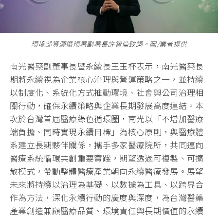
環境部資源循環署副署長許智倫致詞。圖/業者提供
南光醫藥副董事長暨永續長王玉杯表示，南光醫藥長
期將永續視為企業核心治理與營運策略之一，並持續
以制度化、系統化方式推動環境、社會與公司治理相
關行動，確保永續策略與企業長期發展高度連結。本
次於台灣首屆醫療綠色循環圈，南光以「不增加醫療
端負擔、同時實現永續目標」為核心原則，與醫療體
系建立長期夥伴關係，攜手多家醫療院所，共同邁向
醫療系統循環共創重要實踐，期望透過可複製、可擴
散模式，帶動整體醫療產業朝向永續醫療發展。展望
未來將持續以治理為基礎、以數據為工具、以跨界合
作為方法，深化永續行動的廣度與深度，為台灣醫藥
產業創造兼顧醫療品質、環境責任與長期價值的永續