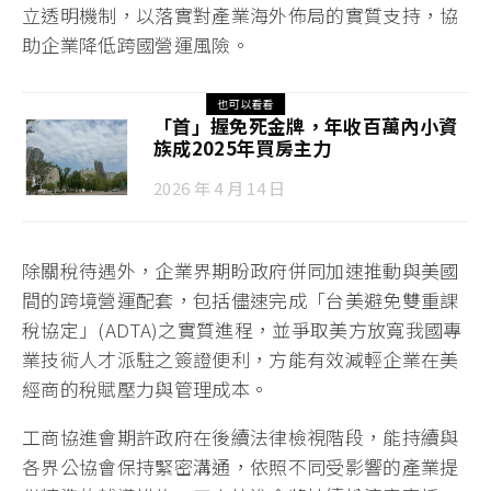
立透明機制，以落實對產業海外佈局的實質支持，協
助企業降低跨國營運風險。
也可以看看
「首」握免死金牌，年收百萬內小資
族成2025年買房主力
2026 年 4 月 14 日
除關稅待遇外，企業界期盼政府併同加速推動與美國
間的跨境營運配套，包括儘速完成「台美避免雙重課
稅協定」(ADTA)之實質進程，並爭取美方放寬我國專
業技術人才派駐之簽證便利，方能有效減輕企業在美
經商的稅賦壓力與管理成本。
工商協進會期許政府在後續法律檢視階段，能持續與
各界公協會保持緊密溝通，依照不同受影響的產業提