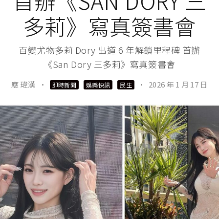
首辦《SAN DORY 三
多莉》寫真簽書會
百變尤物多莉 Dory 出道 6 年解鎖里程碑 首辦
《San Dory 三多莉》寫真簽書會
應 瑋漢
·
·
2026 年 1 月 17 日
即時新聞
娛樂快訊
民生