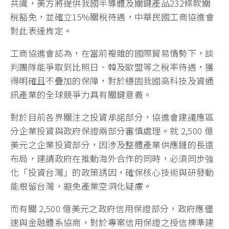
共識，美方將提供我國半導體及關鍵產品232條款關
稅豁免，並確立15%關稅待遇，中華民國工商協進會
對此表達肯定。
工商協進會認為，在當前複雜的國際貿易情勢下，談
判團隊能爭取到比照日、韓及歐盟等之稅率待遇，獲
得明確且不疊加的保障，對於穩固我國高科技及資通
訊產業的全球競爭力具有關鍵意義。
對於目前各界關注之投資承諾部分，協進會建議應區
分企業投資與政府保證兩部分審慎處理。就 2,500 億
美元之企業投資部分，因涉及整體產業供應鏈的長遠
布局，建請政府在推動海外合作的同時，必須同步強
化「投資台灣」的政策誘因，確保核心技術與研發動
能根留台灣，避免產業空洞化疑慮。
而有關 2,500 億美元之政府信用保證部分，政府應儘
速與金融體系協商，對於專案信用保證之授信標準建