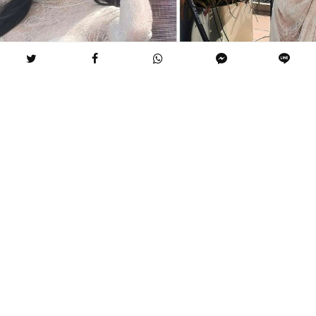
【品傳媒娛樂時尚中心總編 & NeoFashionGo & 華人
世界時報 應瑋漢】出道滿六年的「
百變尤物」多莉
Dory，於 1 月 17 日在信義 ATT 舉辦人生首場寫真簽
書會，為話題寫真集《San Dory 三多莉》畫下重要里
程碑。活動現場聚集大批媒體與粉絲，
在冬日陽光下
氣氛熱烈，多莉以輕鬆幽默的態度，暢談寫真創作、