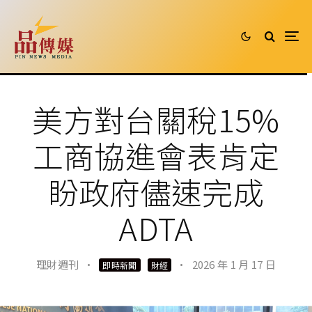
美方對台關稅15%
工商協進會表肯定
盼政府儘速完成
ADTA
理財週刊
·
·
2026 年 1 月 17 日
即時新聞
財經