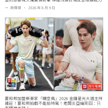
商傳媒
·
2026 年 8 月 9 日
夏和熙加盟新東家「晴空鳥」2026 金鐘星光大道主持
連莊！夏和熙拍戲不能拍特寫！老闆炎亞綸笑回：只
有精神支持！