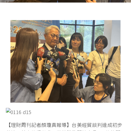
【理財周刊記者顏瓊真報導】台美經貿談判達成初步