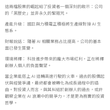
這兩檔股票的崛起給了投資者一個深刻的啟示：公司
的「黑歷史」並非永久的緊箍咒。
產能升級： 國巨與力積電正積極將生產線對接 AI 生
態系。
財報說話： 隨著 AI 相關業務占比提高，公司的基本
面已發生質變。
環境稀釋： 科技進步帶來的龐大市場紅利，正在稀釋
創辦人個人的負面聲望。
當企業能搭上 AI 這輛高速行駛的火車，過去的股價起
伏與經營爭議，最終都會被轉化為成長過程中的插
曲。對投資人而言，與其糾結於創辦人的過去，或許
觀察企業在 AI 浪潮中的競爭力，才是更為務實的投資
哲學。