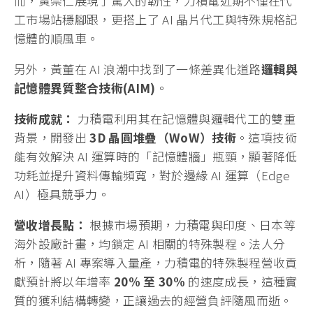
而，黃崇仁展現了驚人的韌性，力積電近期不僅在代
工市場站穩腳跟，更搭上了 AI 晶片代工與特殊規格記
憶體的順風車。
另外，黃董在 AI 浪潮中找到了一條差異化道路
邏輯與
記憶體異質整合技術(AIM)
。
技術成就：
力積電利用其在記憶體與邏輯代工的雙重
背景，開發出
3D 晶圓堆疊（WoW）技術
。這項技術
能有效解決 AI 運算時的「記憶體牆」瓶頸，顯著降低
功耗並提升資料傳輸頻寬，對於邊緣 AI 運算（Edge
AI）極具競爭力。
營收增長點：
根據市場預期，力積電與印度、日本等
海外設廠計畫，均鎖定 AI 相關的特殊製程。法人分
析，隨著 AI 專案導入量產，力積電的特殊製程營收貢
獻預計將以年增率
20% 至 30%
的速度成長，這種實
質的獲利結構轉變，正讓過去的經營負評隨風而逝。