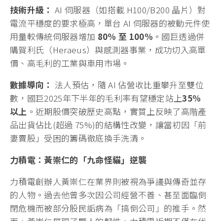
技術升級：
AI 伺服器（如搭載 H100/B200 晶片）對
電流平穩度的要求極高，單台 AI 伺服器的被動元件使
用量較傳統伺服器增加
80% 至 100%
。國巨透過併
購賀利氏（Heraeus）與感測器事業，成功切入高單
價、高毛利的工業與車用市場。
數據導向：
法人預估，隨 AI 佔營收比重攀升至雙位
數，國巨2025年下半年的毛利率有望穩定站上
35%
以上
。近期股價突破歷史高點，實質上反映了高階產
品出貨佔比(超過 75%)的結構性改變，讓當初因「前
妻賣股」受困的籌碼徹底換手洗清。
力積電：黃崇仁的「九命怪貓」逆襲
力積電創辦人黃崇仁在業界則被視為爭議與傳奇並存
的人物。過去他曾多次因公司經營不善、甚至面臨倒
閉危機而被部分股民詬病為「搞倒公司」的推手。然