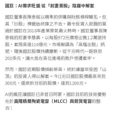
國巨：AI需求旺盛 從「前妻賣股」陰霾中解套
國巨董事長陳泰銘以精準的併購與財務槓桿聞名，但
其「炒股」標籤始終揮之不去。最令投資人扼腕的莫
過於國巨在2018年產業景氣最火熱時，國巨董事長陳
泰銘的前妻李慧真，以每股972元價格出售1.2萬張持
股，套現高達116億元，市場解讀為「高檔出脫」訊
號，隨後國巨股價持續腰斬，從千元時代一路跌到
200多元，讓大批在高位進場的散戶慘遭套牢。
然而，國巨近期股價頻創新高，終於讓當年受困「山
頂」的投資人得以解套。今(19)日國巨股價最高來到
300元，還原拆分前的股價，達到1200元。
AI的瘋狂讓國巨已非昔日阿蒙。國巨目前的技術優勢
在於
高階積層陶瓷電容（MLCC）與鉭質電容
的整
合：