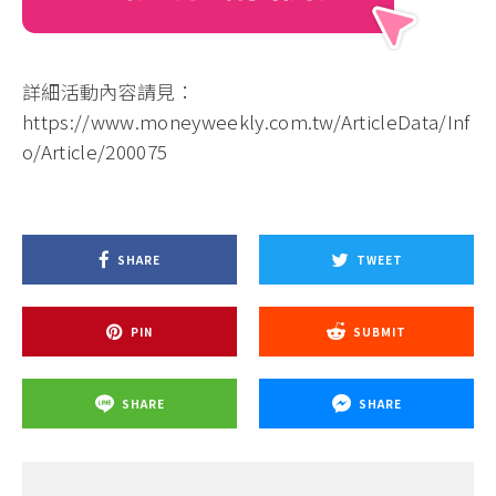
詳細活動內容請見：
https://www.moneyweekly.com.tw/ArticleData/Inf
o/Article/200075
SHARE
TWEET
PIN
SUBMIT
SHARE
SHARE