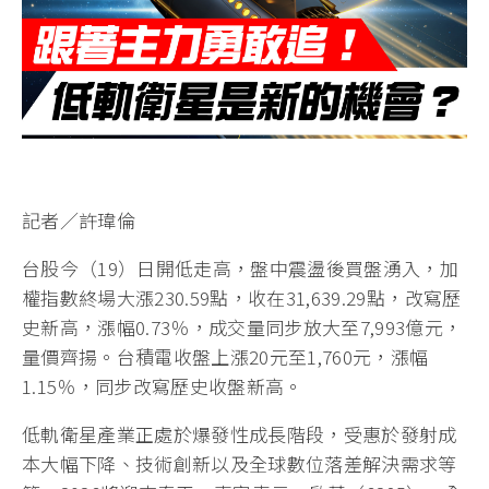
記者／許瑋倫
台股今（19）日開低走高，盤中震盪後買盤湧入，加
權指數終場大漲230.59點，收在31,639.29點，改寫歷
史新高，漲幅0.73％，成交量同步放大至7,993億元，
量價齊揚。台積電收盤上漲20元至1,760元，漲幅
1.15％，同步改寫歷史收盤新高。
低軌衛星產業正處於爆發性成長階段，受惠於發射成
本大幅下降、技術創新以及全球數位落差解決需求等