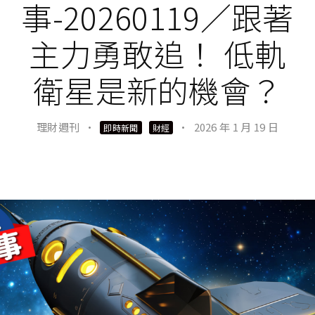
事-20260119／跟著
主力勇敢追！ 低軌
衛星是新的機會？
理財週刊
·
·
2026 年 1 月 19 日
即時新聞
財經