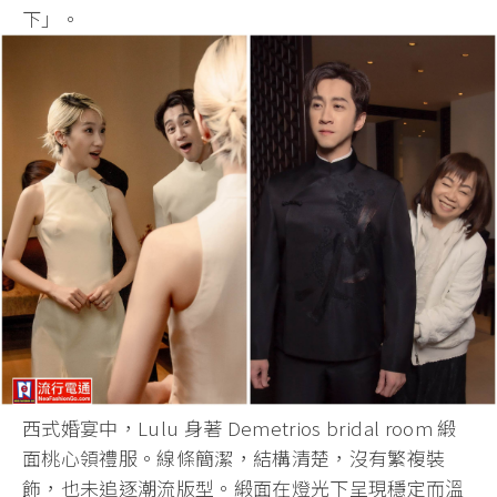
下」。
西式婚宴中，Lulu 身著 Demetrios bridal room 緞
面桃心領禮服。線條簡潔，結構清楚，沒有繁複裝
飾，
也未追逐潮流版型。緞面在燈光下呈現穩定而溫