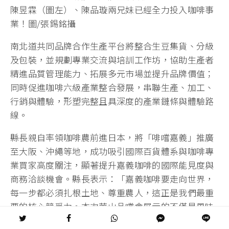
陳昱霖（圖左）、陳品璇兩兄妹已經全力投入咖啡事
業！圖/張錫銘攝
南北道共同品牌合作生產平台將整合生豆集貨、分級
及包裝，並規劃專業交流與培訓工作坊，協助生產者
精進品質管理能力、拓展多元市場並提升品牌價值；
同時促進咖啡六級產業整合發展，串聯生產、加工、
行銷與體驗，形塑完整且具深度的產業鏈條與體驗路
線。
縣長親自率領咖啡農前進日本，將「啡嚐嘉義」推廣
至大阪、沖繩等地，成功吸引國際百貨體系與咖啡專
業買家高度關注，顯著提升嘉義咖啡的國際能見度與
商務洽談機會。縣長表示：「嘉義咖啡要走向世界，
每一步都必須扎根土地、尊重農人，這正是我們最重
要的核心競爭力。本次華山品嚐會展示的不僅是風味
層次多元的咖啡，更是一套專業品質標準與品牌價值