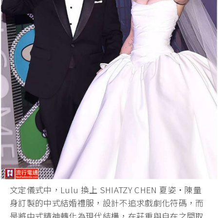
文定儀式中，Lulu 換上 SHIATZY CHEN 夏姿・陳量
身訂製的中式結婚禮服，設計不追求戲劇化符碼，
而
是將中式精神轉化為現代結構，在莊重與自在之間取