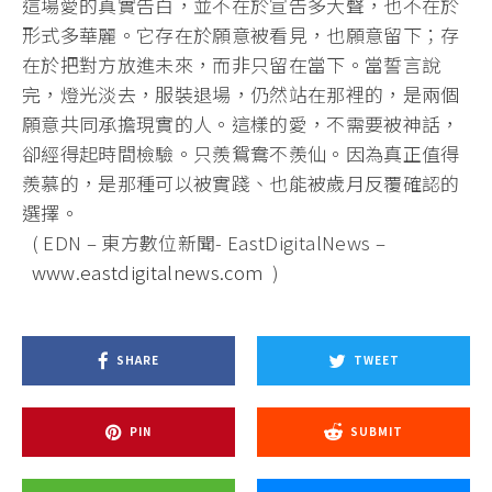
這場愛的真實告白，並不在於宣告多大聲，也不在於
形式多華麗。
它存在於願意被看見，也願意留下；存
在於把對方放進未來，
而非只留在當下。當誓言說
完，燈光淡去，服裝退場，
仍然站在那裡的，是兩個
願意共同承擔現實的人。這樣的愛，
不需要被神話，
卻經得起時間檢驗。只羨鴛鴦不羨仙。
因為真正值得
羨慕的，是那種可以被實踐、
也能被歲月反覆確認的
選擇。
( EDN – 東方數位新聞- EastDigitalNews –
www.eastdigitalnews.com
)
SHARE
TWEET
PIN
SUBMIT