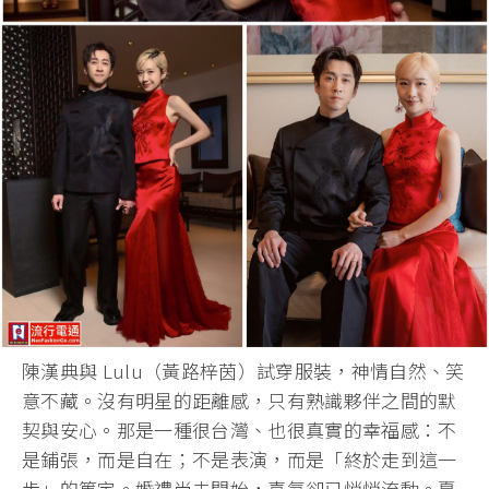
陳漢典與 Lulu（黃路梓茵）試穿服裝，神情自然、笑
意不藏。
沒有明星的距離感，只有熟識夥伴之間的默
契與安心。
那是一種很台灣、也很真實的幸福感：不
是鋪張，而是自在；
不是表演，而是「終於走到這一
步」的篤定。婚禮尚未開始，
喜氣卻已悄悄流動。
夏