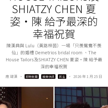
SHIATZY CHEN 夏
姿・陳 給予最深的
幸福祝賀
陳漢典與 Lulu（黃路梓茵）一場「只羨鴛鴦不羨
仙」的婚禮 Demetrios bridal room 、The
House Tailors及SHIATZY CHEN 夏姿・陳 給予最
深的幸福祝賀
應 瑋漢
·
·
2026 年 1 月 25 日
即時新聞
娛樂快訊
民生