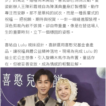
姿創辦人王陳彩霞親自為陳漢典量身訂製禮服，動作
專注而安靜。
那不是單純的試衣，而是一種長輩式的
祝福 — 把祝願、期待與祝賀，一針一線縫進服裝裡。
深色剪裁內斂不張揚，
卻自帶重量，像是在替這場人
生的重要時刻，立下一個穩固的姿態。
.
喜帖由 Lulu 親妹設計，喜餅選用喜憨兒基金會產
品，讓祝福具體公益精神落地。
現場為完成 Lulu 的
迪士尼公主想像，引入旋轉木馬作為佈置，童話存
在，
但被妥善安放，成為情感的輕聲註解。