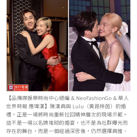
【品傳媒娛樂時尚中心總編 & NeoFashionGo & 華人
世界時報 應瑋漢】陳漢典與 Lulu（黃路梓茵）的婚
禮，
正是一場將時尚重新拉回精神層次的現場示範。
這不是一場以名牌堆砌的婚宴，也不是為社群曝光而
存在的舞台，
而是一個經過深思後，仍然選擇典雅、