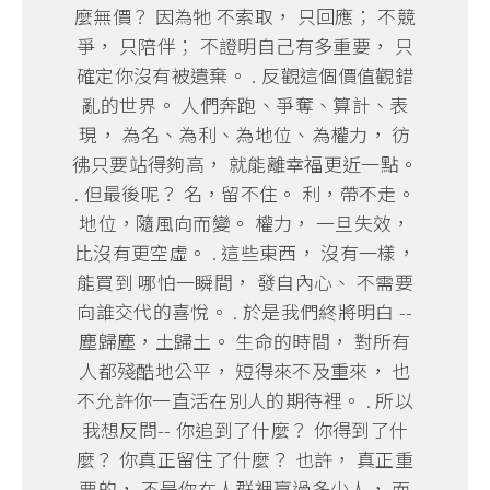
麼無價？ 因為牠 不索取， 只回應； 不競
爭， 只陪伴； 不證明自己有多重要， 只
確定你沒有被遺棄。 . 反觀這個價值觀錯
亂的世界。 人們奔跑、爭奪、算計、表
現， 為名、為利、為地位、為權力， 彷
彿只要站得夠高， 就能離幸福更近一點。
. 但最後呢？ 名，留不住。 利，帶不走。
地位，隨風向而變。 權力， 一旦失效，
比沒有更空虛。 . 這些東西， 沒有一樣，
能買到 哪怕一瞬間， 發自內心、 不需要
向誰交代的喜悅。 . 於是我們終將明白 --
塵歸塵，土歸土。 生命的時間， 對所有
人都殘酷地公平， 短得來不及重來， 也
不允許你一直活在別人的期待裡。 . 所以
我想反問-- 你追到了什麼？ 你得到了什
麼？ 你真正留住了什麼？ 也許， 真正重
要的， 不是你在人群裡贏過多少人， 而