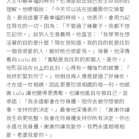
人生中最幸福的時刻，
也清楚說出自己對生命目的的
理解。他哽咽說：「
今天可以站在這邊跟你交換誓
言，是我這輩子最幸福的時候。」
他表示，會用力記
住現在的一切，因為：「不管過了幾輩子，
我都不想
忘記你。」談到人生意義時，他直言：「
我常常在想
活著的目的是什麼？現在我知道，
我的目的就是找到
一個我很愛的人，剛好她也很愛我。」接著，
他深情
看向 Lulu 說：「重點是我找到的那個人，是你。」
他形容站在台上的此刻，心裡有一種強烈的感覺：「
我終於娶到你了。」他相信兩人像是錯過了好幾世，
才在這一世相遇，因此更要珍惜相處的每一刻。他感
謝 Lulu 讓他變得更勇敢，也讓他能自在做自己，並
承諾：「
我永遠都會在你身邊，陪你去做你想做的
事，支持你的決定。」
最後他深情表示：「謝謝你讓
我生命更完整，
我會在你身邊支持你所有決定，你也
永遠在我身邊，
謝謝你讓我愛你，我們永遠相親相
愛，老婆我愛你。」