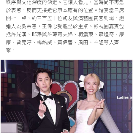
秩序與文化深度的決定。
它讓人看見，當時尚不再急
於表態，反而更接近它原本應有的位置。
婚宴當日席
開七十桌，約三百五十位親友與演藝圈賓客到場。
證
婚人為吳宗憲，王偉忠受邀坐於主桌。影視圈嘉賓包
括許光漢、
邱澤與許瑋甯夫婦、柯震東、蕭煌奇、康
康、曾莞婷、楊銘威、
黃偉晉、風田、辛隆等人齊
聚。