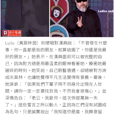
Lulu（黃路梓茵）則哽咽對漢典說：「不管發生什麼
事，
你一直都是我的朋友，就算結婚了，你還是我最
好的朋友。」
她表示，在漢典面前可以做完整的自
己，
因為對方總是用最溫柔的眼神看著她，療癒她最
破碎的時刻。
她笑說，自己廚藝普通，卻總被對方誇
成米其林，
也讓她覺得平凡生活變得有意義。最後，
她淚訴：「
如果我們下輩子用不同身分出現在人世
間，請你一定一定要找到我，
不然我會很傷心。」並
深情告白：「老公，我愛你，
這次保證萬無一失
了。」這些誓言之所以動人，
正因為它們沒有試圖成
為名句，只是誠實說出「我知道你是誰，
我願意留