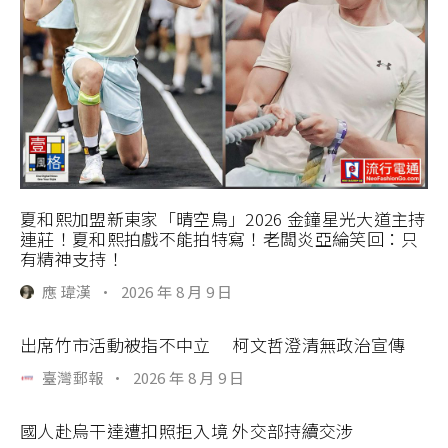
夏和熙加盟新東家「晴空鳥」2026 金鐘星光大道主持
連莊！夏和熙拍戲不能拍特寫！老闆炎亞綸笑回：只
有精神支持！
應 瑋漢
·
2026 年 8 月 9 日
出席竹市活動被指不中立 柯文哲澄清無政治宣傳
臺灣郵報
·
2026 年 8 月 9 日
國人赴烏干達遭扣照拒入境 外交部持續交涉