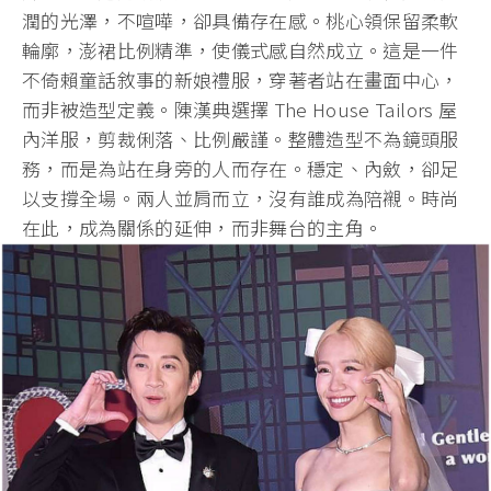
潤的光澤，不喧嘩，
卻具備存在感。桃心領保留柔軟
輪廓，澎裙比例精準，
使儀式感自然成立。這是一件
不倚賴童話敘事的新娘禮服，
穿著者站在畫面中心，
而非被造型定義。陳漢典選擇 The House Tailors 屋
內洋服，剪裁俐落、比例嚴謹。整體造型不為鏡頭服
務，
而是為站在身旁的人而存在。穩定、內斂，卻足
以支撐全場。
兩人並肩而立，沒有誰成為陪襯。時尚
在此，成為關係的延伸，
而非舞台的主角。