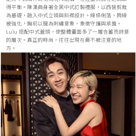
得平衡。
陳漢典身著全黑中式訂製禮服，以西裝剪裁
為基礎，
融入中式立領與斜襟設計。線條俐落，肩線
被強化，
胸前以龍為刺繡意象，象徵守護與承擔。
Lulu 搭配中式蓋頭，使整體畫面多了一層含蓄而詩意
的層次。
真正的時尚，往往出現在最不被注意的地
方。